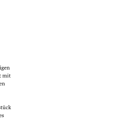
tigen
t mit
len
stück
es