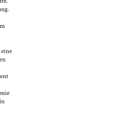
ute.
ung.
em
 eine
ßen
zent
omie
in