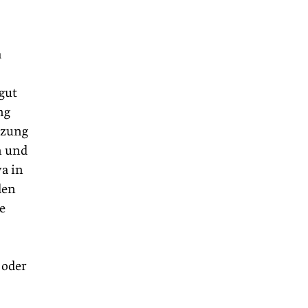
a
gut
ng
tzung
n und
wa in
den
e
 oder