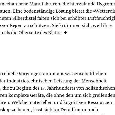
einmechanische Manufakturen, die hierzulande Hygrom
uen. Eine bodenständige Lösung bietet die »Wetterdis
ten Silberdistel falten sich bei erhöhter Luftfeuchtig
e vor Regen zu schützen. Sie krümmen sich, weil ihre
als die Oberseite des Blatts. ◆
ikrobielle Vorgänge stammt aus wissenschaftlichen
der industrietechnischen Leistung der Menschheit
 die zu Beginn des 17. Jahrhunderts von holländische
aren komplexe Geräte, die ohne den um sich greifende
ren. Welche materiellen und kognitiven Ressourcen 
kop zu bauen, lässt sich im Detail kaum noch