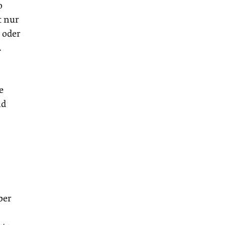
o
t nur
 oder
.
e
nd
ber