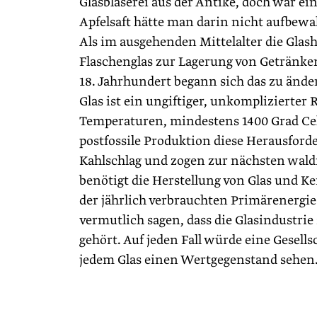
Glasbläserei aus der Antike, doch war ei
Apfelsaft hätte man darin nicht aufbew
Als im ausgehenden Mittelalter die Glas
Flaschenglas zur Lagerung von Getränken 
18. Jahrhundert begann sich das zu ände
Glas ist ein ungiftiger, unkomplizierter
Temperaturen, mindestens 1400 Grad Ce
postfossile Produktion diese Herausford
Kahlschlag und zogen zur nächsten wald
benötigt die Herstellung von Glas und 
der jährlich verbrauchten Primärenergie
vermutlich sagen, dass die Glasindustr
gehört. Auf jeden Fall würde eine Gesell
jedem Glas einen Wertgegenstand sehen