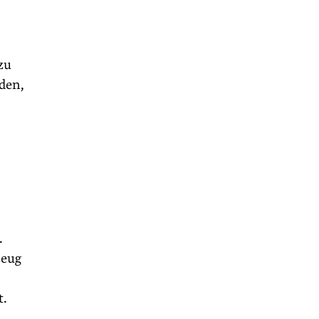
zu
den,
.
zeug
t.