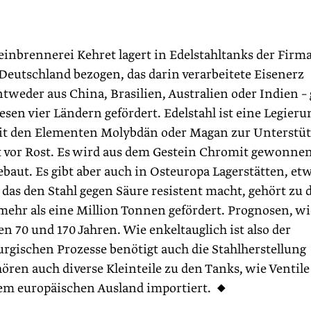
inbrennerei Kehret lagert in Edelstahltanks der Firm
 Deutschland bezogen, das darin verarbeitete Eisenerz
eder aus China, Brasilien, Australien oder Indien – 
esen vier Ländern gefördert. Edelstahl ist eine Legieru
 mit den Elementen Molybdän oder Magan zur Unterstü
t vor Rost. Es wird aus dem Gestein Chromit gewonne
baut. Es gibt aber auch in Osteuropa Lagerstätten, et
 das den Stahl gegen Säure resistent macht, gehört zu 
mehr als eine Million Tonnen gefördert. Prognosen, wi
hen 70 und 170 Jahren. Wie enkeltauglich ist also der
ur­gischen Prozesse benötigt auch die Stahlherstellung
ren auch diverse Kleinteile zu den Tanks, wie Ventile
dem europäischen Ausland importiert. ◆