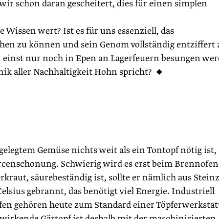
wir schon daran gescheitert, dies für einen simplen
e Wissen wert? Ist es für uns essenziell, das
hen zu können und sein Genom vollständig entziffert 
 einst nur noch in Epen an Lagerfeuern besungen wer
ik aller Nachhaltigkeit Hohn spricht? ◆
elegtem Gemüse nichts weit als ein Tontopf nötig ist,
rcenschonung. Schwierig wird es erst beim Brennofen
rkraut, säurebeständig ist, sollte er nämlich aus Stein
elsius gebrannt, das benötigt viel Energie. Industriell
öfen gehören heute zum Standard einer Töpferwerkstat
 wirkende Gärtopf ist deshalb mit der maschinisierten