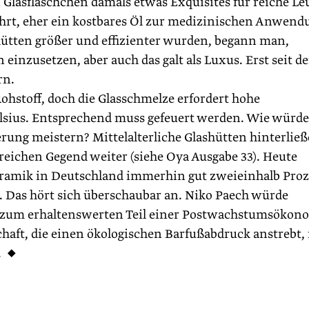
n Glasfläschchen damals etwas Exquisites für reiche Le
ahrt, eher ein kostbares Öl zur medizinischen Anwend
hütten größer und effizienter wurden, begann man,
einzusetzen, aber auch das galt als Luxus. Erst seit d
rn.
 Rohstoff, doch die Glasschmelze erfordert hohe
lsius. Entsprechend muss gefeuert werden. Wie würde
erung meistern? Mittelalterliche Glashütten hinterlie
reichen Gegend weiter (siehe Oya Ausgabe 33). Heute
Keramik in Deutschland immerhin gut zweieinhalb Pro
. Das hört sich überschaubar an. Niko Paech würde
ie zum erhaltenswerten Teil einer Postwachstumsökon
schaft, die einen ökologischen Barfußabdruck anstrebt, 
. ◆