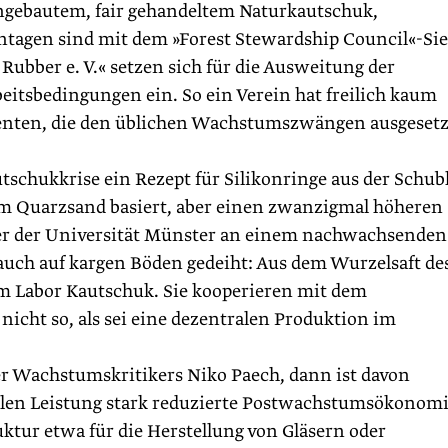
angebautem, fair gehandeltem Naturkautschuk,
ntagen sind mit dem »Forest Stewardship Council«-Sie
r Rubber e. V.« setzen sich für die Ausweitung der
itsbedingungen ein. So ein Verein hat freilich kaum
zenten, die den üblichen Wachstumszwängen ausgesetz
schukkrise ein Rezept für Silikonringe aus der Schub
em Quarzsand basiert, aber einen zwanzigmal höheren
cher der Universität Münster an einem nachwachsenden
auch auf kargen Böden gedeiht: Aus dem Wurzelsaft de
 Labor Kautschuk. Sie kooperieren mit dem
 nicht so, als sei eine dezentralen Produktion im
 Wachstums­kritikers Niko Paech, dann ist davon
iellen Leistung stark reduzierte Postwachstumsökonom
tur etwa für die Herstellung von Gläsern oder