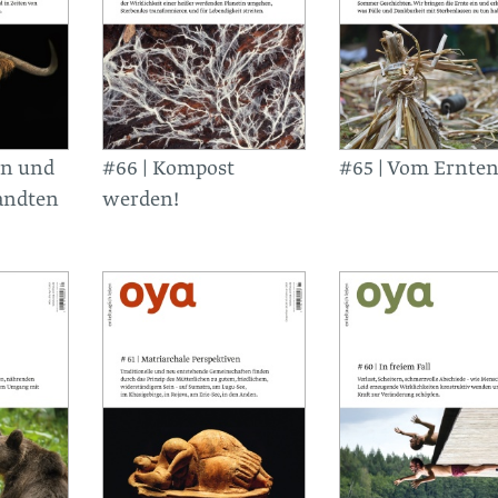
en und
#66 | Kompost
#65 | Vom Ernte
andten
werden!