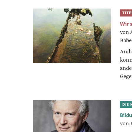
TIT
Wir 
von 
Babe
Andr
könn
ande
Gege
DIE 
Bild
von 