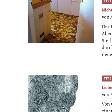
TIT
Nicht
von 
Der 
Aben
Ster
durc
neue
TIT
Lieb
von 
Von w
eine