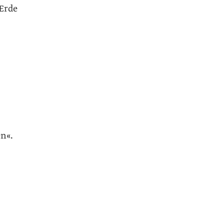
 Erde
en«.