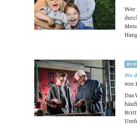
Wer 
durch
Mens
Hang
BIL
Wo d
von 
Das 
häufi
Brit
Umfel