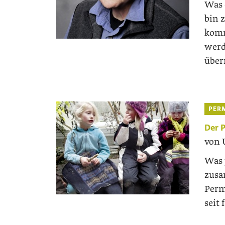
Was 
bin 
komm
werd
über
PER
Der 
von 
Was 
zusa
Perm
seit 