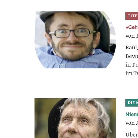
TIT
»Geht
von 
Raúl
Bewe
in P
im T
DIE 
Niem
von 
Über