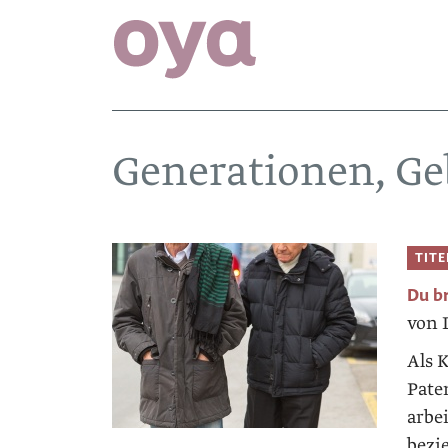
Generationen, Ge
TIT
Du br
von 
Als 
Pate
arbe
bezi