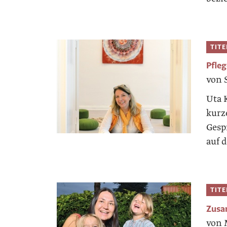
TIT
Pfle
von 
Uta 
kurz
Gesp
auf d
TIT
Zusa
von 