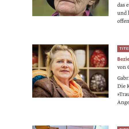
das e
und h
offe
TIT
Bezi
von G
Gabr
Die K
»Tra
Ange