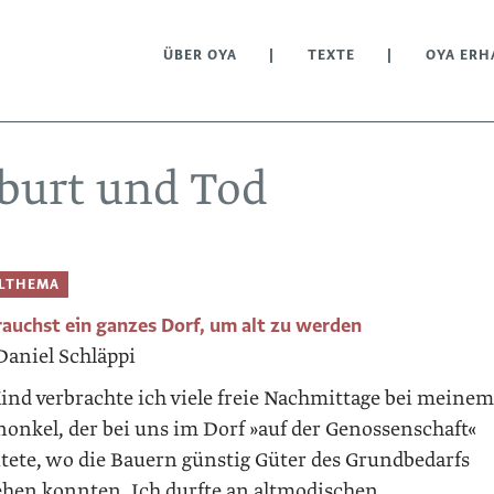
ÜBER OYA
TEXTE
OYA ERH
burt und Tod
ELTHEMA
auchst ein ganzes Dorf, um alt zu werden
Daniel Schläppi
Kind verbrachte ich viele freie Nachmittage bei meinem
nonkel, der bei uns im Dorf »auf der Genossenschaft«
itete, wo die Bauern günstig Güter des Grundbedarfs
ehen konnten. Ich durfte an altmodischen...