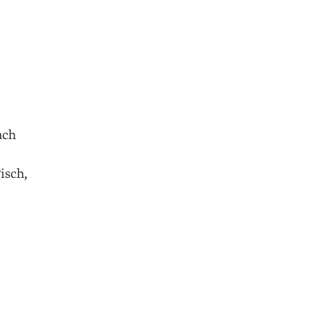
ach
isch,