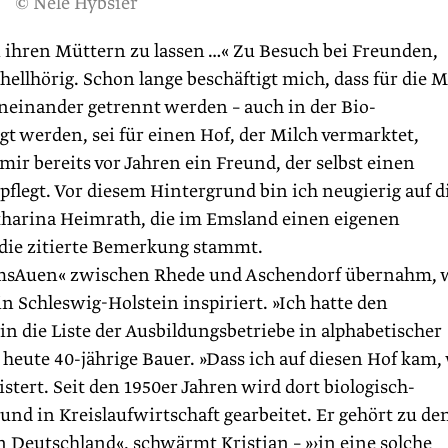
© Nele Hybsier
ei ihren Müttern zu lassen …« Zu Besuch bei Freunden,
ellhörig. Schon lange beschäftigt mich, dass für die M
oneinander getrennt werden – auch in der Bio-
t werden, sei für einen Hof, der Milch vermarktet,
 mir bereits vor Jahren ein Freund, der selbst einen
legt. Vor diesem Hintergrund bin ich neugierig auf d
harina Heimrath, die im Emsland ­einen eigenen
die zitierte Bemerkung stammt.
f EmsAuen« zwischen Rhede und Aschendorf übernahm, 
 Schleswig-Holstein inspiriert. »Ich hatte den
in die Liste der Ausbildungsbetriebe in alphabetischer
heute 40-jährige Bauer. »Dass ich auf diesen Hof kam,
istert. Seit den 1950er Jahren wird dort biologisch-
nd in Kreislaufwirtschaft gearbeitet. Er gehört zu de
n Deutschland«, schwärmt Kristian – »›in eine solche