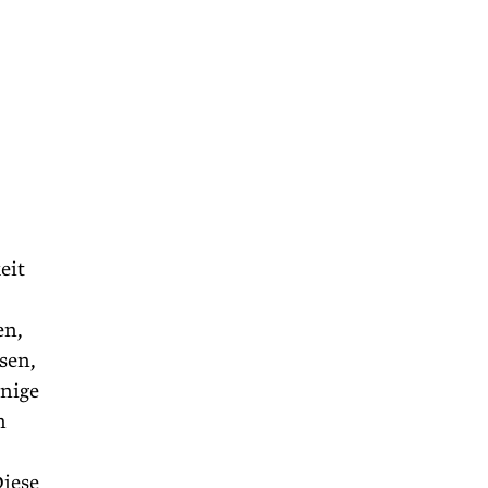
eit
en,
esen,
inige
n
Diese