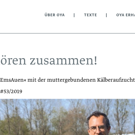
ÜBER OYA
TEXTE
OYA ERH
hören zusammen!
f »EmsAuen« mit der muttergebundenen Kälberaufzucht
 #53/2019