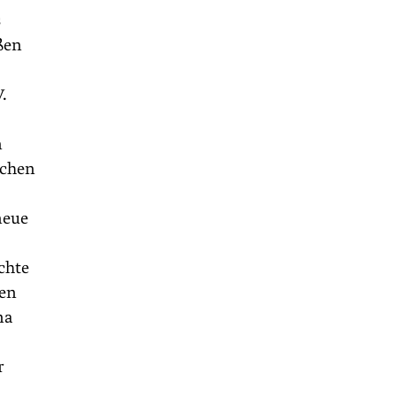
s
ßen
.
n
schen
neue
chte
sen
na
r