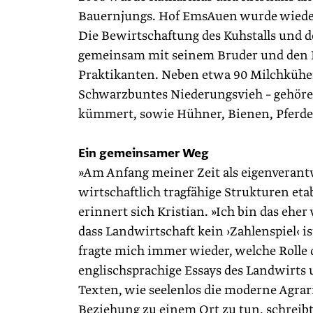
Bauernjungs. Hof EmsAuen wurde wieder
Die Bewirtschaftung des Kuhstalls und d
gemeinsam mit seinem Bruder und den E
Praktikanten. Neben etwa 90 Milchkühen
Schwarzbuntes Niederungsvieh – gehören
kümmert, sowie Hühner, Bienen, Pferd
Ein gemeinsamer Weg
»Am Anfang meiner Zeit als eigenverantw
wirtschaftlich tragfähige Strukturen etab
erinnert sich Kristian. »Ich bin das eher
dass Landwirtschaft kein ›Zahlenspiel‹ is
fragte mich immer wieder, welche Rolle d
englischsprachige Essays des Landwirts u
Texten, wie seelenlos die moderne Agrar
Beziehung zu einem Ort zu tun, schreibt 