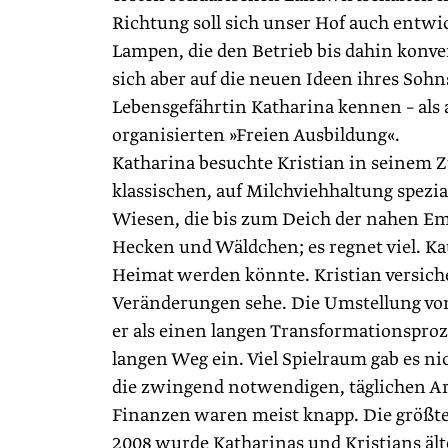
Richtung soll sich unser Hof auch entwic
Lampen, die den Betrieb bis dahin konve
sich aber auf die neuen Ideen ihres Sohns
Lebensgefährtin Katharina kennen – als
organisierten »Freien Ausbildung«.
Katharina besuchte Kristian in seinem 
klassischen, auf Milchviehhaltung spezia
Wiesen, die bis zum Deich der nahen Ems
Hecken und Wäldchen; es regnet viel. Kat
Heimat werden könnte. Kristian versichert
Veränderungen sehe. Die Umstellung vo
er als einen langen Transformationsprozes
langen Weg ein. Viel Spielraum gab es ni
die zwingend notwendigen, täglichen Ar
Finanzen waren meist knapp. Die größte
2008 wurde Katharinas und Kristians ält