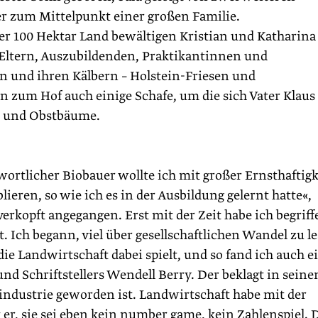
 zum Mittelpunkt einer großen Familie.
er 100 Hektar Land bewältigen Kristian und Katharina
ltern, Auszubildenden, Praktikantinnen und
 und ihren Kälbern – Holstein-Friesen und
 zum Hof auch einige Schafe, um die sich Vater Klaus
e und Obstbäume.
ortlicher Biobauer wollte ich mit großer Ernsthaftigk
lieren, so wie ich es in der Ausbildung gelernt hatte«,
 verkopft angegangen. Erst mit der Zeit habe ich begriff
t. Ich begann, viel über gesellschaftlichen Wandel zu l
ie Landwirtschaft dabei spielt, und so fand ich auch e
nd Schriftstellers Wendell Berry. Der beklagt in seine
industrie geworden ist. Landwirtschaft habe mit der
er, sie sei eben kein number game, kein Zahlenspiel. 