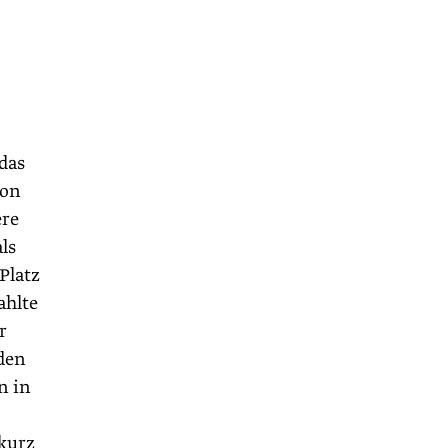
das
hon
ere
ls
Platz
ahlte
r
den
n in
 kurz