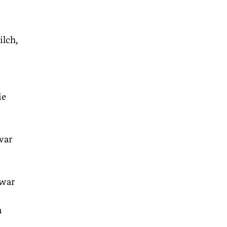
ilch,
ie
war
 war
n