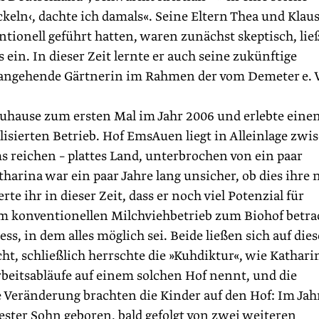
keln‹, dachte ich damals«. Seine Eltern Thea und Klau
ntionell geführt hatten, waren zunächst skeptisch, lie
 ein. In dieser Zeit lernte er auch seine zukünftige
 angehende Gärtnerin im Rahmen der vom Demeter e. V
Zuhause zum ersten Mal im Jahr 2006 und erlebte eine
lisierten Betrieb. Hof EmsAuen liegt in Alleinlage zwi
 reichen – plattes Land, unterbrochen von ein paar
harina war ein paar Jahre lang unsicher, ob dies ihre 
e ihr in dieser Zeit, dass er noch viel Potenzial für
m konventionellen Milchviehbetrieb zum Biohof betra
s, in dem alles möglich sei. Beide ließen sich auf die
cht, schließlich herrschte die »Kuhdiktur«, wie Kathari
beitsabläufe auf einem solchen Hof nennt, und die
 Veränderung brachten die Kinder auf den Hof: Im Jah
ester Sohn geboren, bald gefolgt von zwei weiteren