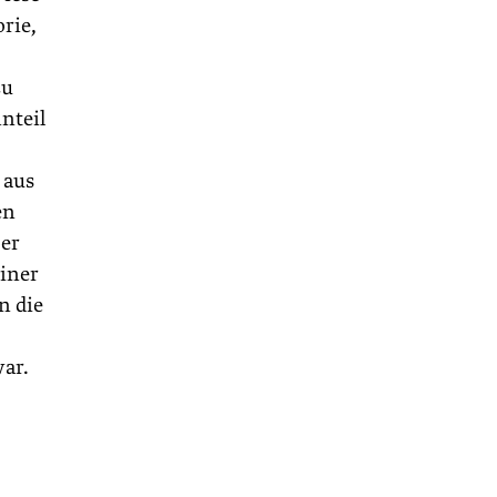
rie,
zu
nteil
 aus
en
ber
einer
n die
war.