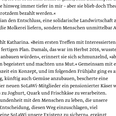
e hinweg immer tiefer in mir – aber sie blieb doch Theo
rotzdem bezahlt werden.«
ian den Entschluss, eine solidarische Landwirtschaft 
die Molkerei liefern, sondern Menschen unmittelbar A
lt Katharina. »Beim ersten Treffen mit Interessierten
fertigen Plan. Damals, das war im Herbst 2016, wusst
 anbauen würden«, erinnert sie sich schmunzelnd, »a
ren begeistert und machten uns Mut.« Gemeinsam mit 
zeit ein Konzept, und im folgenden Frühjahr ging es a
g, künftig auch Gemüse anzubauen, bescherte eine
der neuen SoLaWi-Mitglieder ein pensionierter Käser 
fs zu Joghurt, Quark und Frischkäse zu verarbeiten.
bundenheit mit den Menschen zu leben, die unsere
ntscheidung, diesen Weg einzuschlagen, viel
eine SoLaWi unsere Existenz zu sichern«, ergänzt