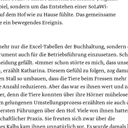
piel, sondern um das Entstehen einer SoLaWi-
uf dem Hof wie zu Hause fühlte. Das gemeinsame
le ein bewegendes Ereignis.
mehr nur die Excel-Tabellen der Buchhaltung, sondern 
rument auch für die Betriebsführung einzusetzen. Sc
eidung gefällt. »Immer schon störte es mich, dass uns
 erzählt Katharina. Diesem Gefühl zu folgen, zog dama
n Stall so umbauen, dass die Tiere beim Fressen mehr 
e Anzahl reduzieren. Aber das war es ihnen wert und z
er, denn die Tiere konnten über ihre Hörner mühelose
 gelungenen Umstellungsprozess erzählten sie auch 
rsten Führungen über den Hof. Viele von ihnen hatte
aftlicher Praxis. Sie freuten sich zwar über die
nes Kalbs kam ihnen unnatürlich vor. Es wurde damals