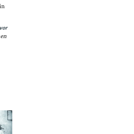
in
vor
nen