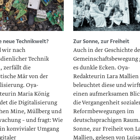
e neue Technikwelt?
Zur Sonne, zur Freiheit
d wir nach
Auch in der Geschichte de
sdienlicher Technik
Gemeinschaftsbewegung 
, zerfällt die
es dunkle Ecken. Oya-
stische Mär von der
Redakteurin Lara Mallien
lisierung. Oya-
beleuchtet diese und wirf
teurin Maria König
einen aufmerksamen Blic
et die Digitalisierung
die Vergangenheit soziale
hen Mine, Müllberg und
Reformbewegungen im
achung – und fragt: Wie
deutschsprachigen Raum
ein konvivialer Umgang
Sonne, zur Freiheit von L
gitaler
Mallien, gelesen von Luis