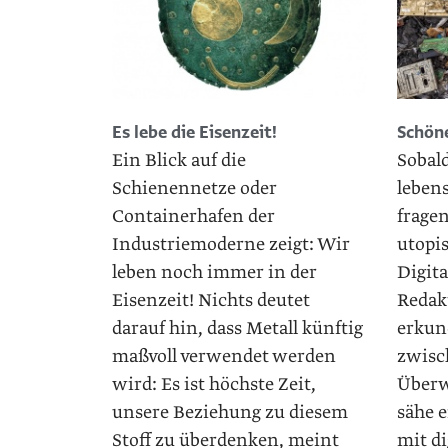
Es lebe die Eisenzeit!
Schön
Ein Blick auf die
Sobal
Schienennetze oder
leben
Containerhafen der
fragen
Industriemoderne zeigt: Wir
utopi
leben noch immer in der
Digita
Eisenzeit! Nichts deutet
Redak
darauf hin, dass Metall künftig
erkund
maßvoll verwendet werden
zwisc
wird: Es ist höchste Zeit,
Überw
unsere Beziehung zu diesem
sähe 
Stoff zu überdenken, meint
mit di