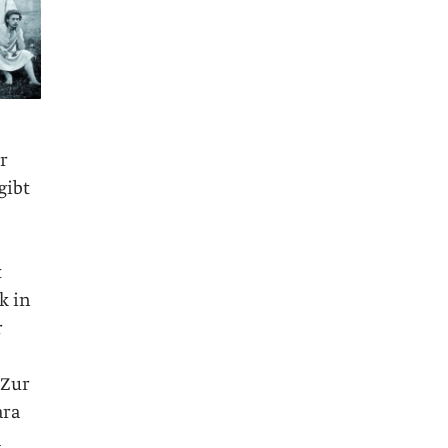
r
gibt
t
k in
r
.Zur
ara
a