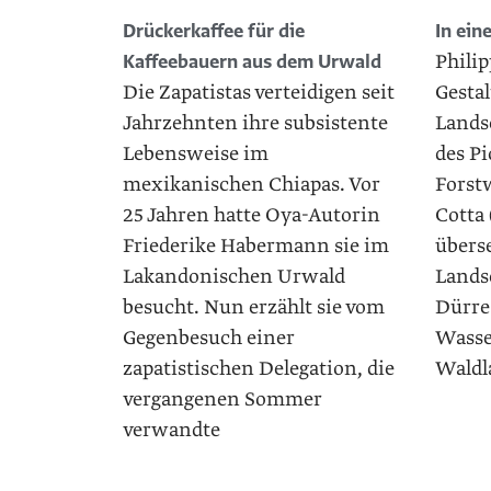
Drückerkaffee für die
In ein
Philip
Kaffeebauern aus dem Urwald
Die Zapatistas verteidigen seit
Gestal
Jahrzehnten ihre subsistente
Landsc
Lebensweise im
des Pi
mexikanischen Chiapas. Vor
Forst
25 Jahren hatte Oya-Autorin
Cotta 
Friederike Habermann sie im
überse
Lakandonischen Urwald
Lands
besucht. Nun erzählt sie vom
Dürre
Gegenbesuch einer
Wasse
zapatistischen Delegation, die
Waldl
vergangenen Sommer
verwandte