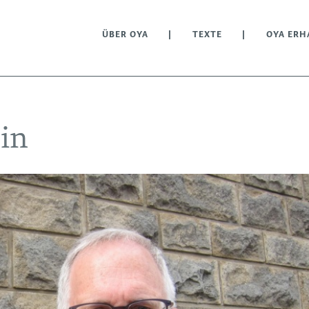
ÜBER OYA
TEXTE
OYA ERH
in