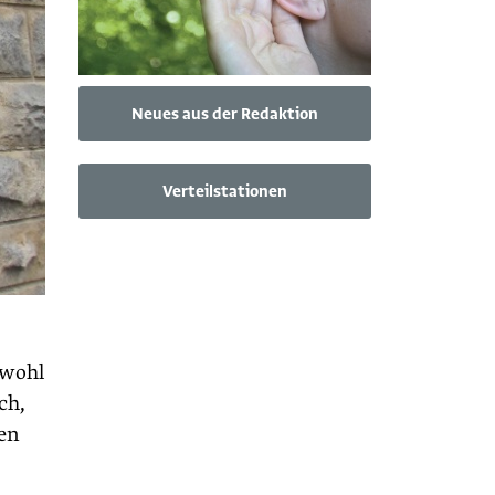
Neues aus der Redaktion
Verteilstationen
owohl
ch,
fen