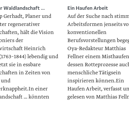
er Waldlandschaft …
Ein Haufen Arbeit
p Gerhadt, Planer und
Auf der Suche nach stim
ter regenerativer
Arbeitsformen jenseits v
haften, hält die Vision
konventionellen
oniers der
Berufsvorstellungen bege
wirtschaft Heinrich
Oya-Redakteur Matthias
(1763–1844) lebendig und
Fellner einem Misthaufen
tzt sie in essbare
dessen Rotteprozesse auc
chaften in Zeiten von
menschliche Tätigsein
 und
inspirieren können.Ein
rknappheit.In einer
Haufen Arbeit, verfasst u
andschaft … könnten
gelesen von Matthias Fell