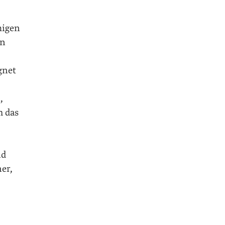
migen
on
gnet
,
h das
nd
ner,