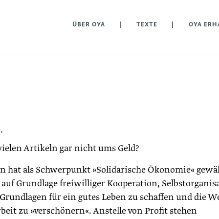
ÜBER OYA
TEXTE
OYA ERH
.
ielen Artikeln gar nicht ums Geld?
on hat als Schwerpunkt »Solidarische Ökonomie« gewäh
auf Grundlage freiwilliger Kooperation, Selbst­organis
 Grundlagen für ein gutes Leben zu schaffen und die W
eit zu »verschönern«. Anstelle von Profit stehen