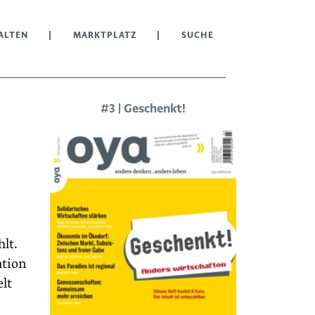
ALTEN
MARKTPLATZ
SUCHE
#3 | Geschenkt!
lt.
ation
elt