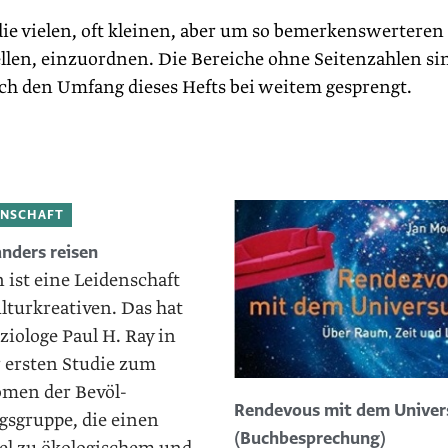
die vielen, oft kleinen, aber um so bemerkenswerteren
tellen, einzuordnen. Die Bereiche ohne Seitenzahlen si
och den Umfang dieses Hefts bei weitem gesprengt.
INSCHAFT
nders reisen
 ist eine Leidenschaft
lturkreativen. Das hat
oziologe Paul H. Ray in
r ersten Studie zum
men der Bevöl­
Rendevous mit dem Unive
gsgruppe, die einen
(Buchbesprechung)