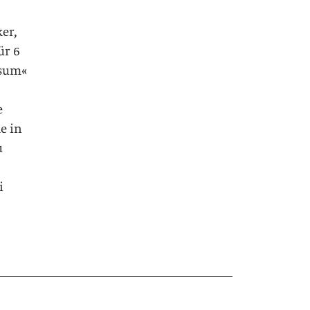
er,
ür 6
rsum«
e
e in
u
i