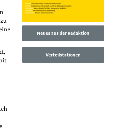
r
en
azu
eine
Neues aus der Redaktion
t,
Verteilstationen
mit
uch
e