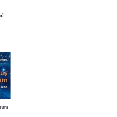
nd
rsum