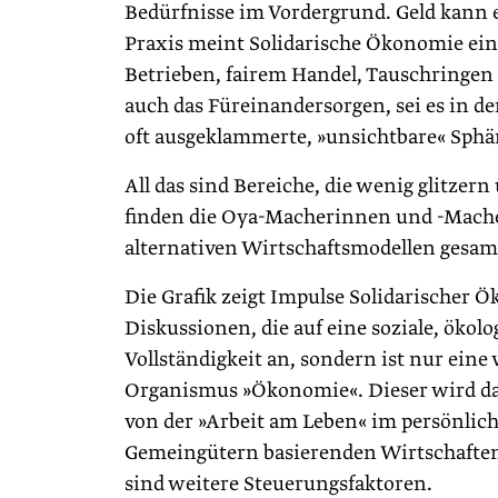
Bedürfnisse im Vordergrund. Geld kann ei
Praxis meint Solidarische Ökonomie ein
Betrieben, fairem Handel, Tauschringen
auch das Füreinandersorgen, sei es in de
oft ausgeklammerte, »unsichtbare« Sph
All das sind Bereiche, die wenig glitze
finden die Oya-Macherinnen und -Macher
alternativen Wirtschaftsmodellen gesa
Die Grafik zeigt Impulse Solidarischer
Diskussionen, die auf eine soziale, ökolo
Vollständigkeit an, sondern ist nur ein
Organismus »Ökonomie«. Dieser wird da
von der »Arbeit am Leben« im persönli
Gemeingütern basierenden Wirtschaften. 
sind weitere Steuerungsfaktoren.