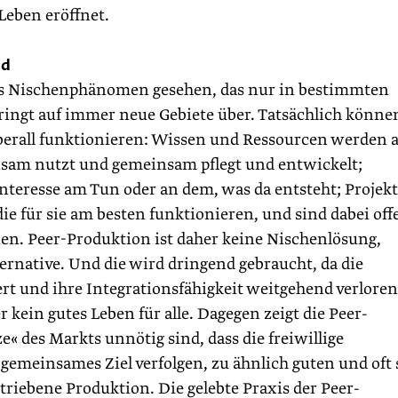
Leben eröffnet.
nd
als Nischenphänomen gesehen, das nur in bestimmten
ringt auf immer neue Gebiete über. Tatsächlich könne
erall funktionieren: Wissen und Ressourcen werden a
sam nutzt und gemeinsam pflegt und entwickelt;
Inter­esse am Tun oder an dem, was da entsteht; Projek
e für sie am besten funktionieren, und sind dabei off
en. Peer-Produktion ist daher keine Nischenlösung,
ernative. Und die wird dringend gebraucht, da die
rt und ihre Integrationsfähigkeit weitgehend verloren
 kein gutes Leben für alle. Dagegen zeigt die Peer-
e« des Markts unnötig sind, dass die freiwillige
emeinsames Ziel verfolgen, zu ähnlich guten und oft 
etriebene Produktion. Die gelebte Praxis der Peer-