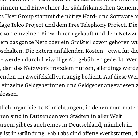
nerinnen und Einwohner der südafrikanischen Gemein
ss User Group stammt die nötige Hard- und Software a
llage Telco Project und dem Free Telephony Project. Die
s von einzelnen Einwohnern gekauft und dem Netz zu
 dem das ganze Netz oder ein Großteil davon gehören w
schalten. Die extern anfallenden Kosten – etwa für di
– werden durch freiwillige Abogebühren gedeckt. Wer
nn, darf das Netzwerk trotzdem nutzen, allerdings werd
genden im Zweifelsfall vorrangig bedient. Auf diese We
f einzelne Geldgeberinnen und Geldgeber angewiesen 
hlossen.
lich organisierte Einrichtungen, in denen man materi
hren sind in Dutzenden von Städten in aller Welt
urzem gibt es auch eines in Deutschland, nämlich in
 ist in Gründung. Fab Labs sind offene Werkstätten, d