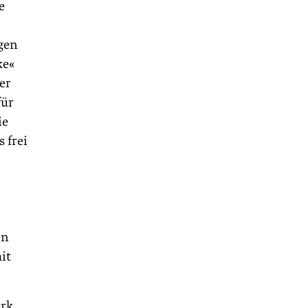
e
igen
ke«
er
für
ie
 frei
en
it
erk