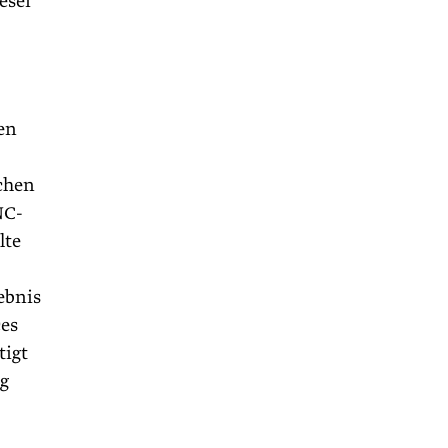
eser
ien
chen
NC-
lte
ebnis
ces
tigt
ng