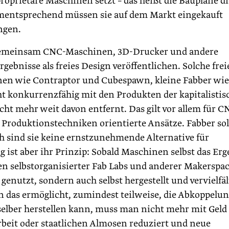
roprietäre Maschinen setzt – das heißt die Baupläne di
ementsprechend müssen sie auf dem Markt eingekauft
ngen.
die gemeinsam CNC-Maschinen, 3D-Drucker und andere
ebnisse als freies Design veröffentlichen. Solche fre
nen wie Contraptor und Cubespawn, kleine Fabber wie
 konkurrenzfähig mit den Produkten der kapitalistis
cht mehr weit davon entfernt. Das gilt vor allem für C
Produktionstechniken orientierte Ansätze. Fabber sol
h sind sie keine ernstzunehmende Alternative für
g ist aber ihr Prinzip: Sobald Maschinen selbst das Erg
 selbstorganisierter Fab Labs und anderer Makerspa
enutzt, sondern auch selbst hergestellt und vervielfäl
das ­ermöglicht, zumindest teilweise, die Abkoppelu
elber herstellen kann, muss man nicht mehr mit Geld
beit oder staatlichen Almosen reduziert und neue