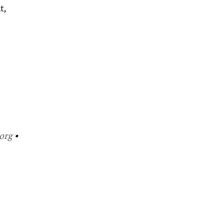
t,
org
•