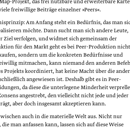
Map-Projekt, das frei nutzbare und erweiterbare Kart
iele freiwillige Beiträge einzelner »Peers«.
isprinzip: Am Anfang steht ein Bedürfnis, das man si
realisieren möchte. Dann sucht man sich andere Leute, 
r Ziel verfolgen, und widmet sich gemeinsam der
uktion für den Markt geht es bei Peer-Produktion nich
rkaufen, sondern um die konkreten Bedürfnisse und
 freiwillig mitmachen, kann niemand den anderen Befeh
s Projekts koordiniert, hat keine Macht über die ande
 schließlich angewiesen ist. Deshalb gibt es in Peer-
dungen, da diese die unterlegene Minderheit verprell
nsens angestrebt, den vielleicht nicht jede und jeder
tträgt, aber doch insgesamt akzeptieren kann.
zwischen auch in die materielle Welt aus. Nicht nur
 die man anfassen kann, lassen sich auf diese Weise