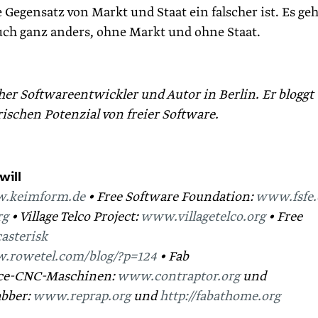
e Gegensatz von Markt und Staat ein falscher ist. Es geh
uch ganz anders, ohne Markt und ohne Staat.
licher Softwareentwickler und Autor in Berlin. Er bloggt
schen Potenzial von freier Software.
will
.keimform.de
• Free Software Foundation:
www.fsfe.
rg
• Village Telco Project:
www.villagetelco.org
• Free
asterisk
.rowetel.com/blog/?p=124
• Fab
ce-CNC-Maschinen:
www.contraptor.org
und
bber:
www.reprap.org
und
http://fabathome.org