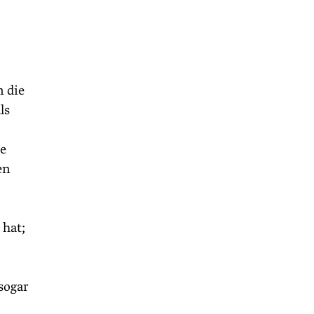
n die
ls
te
en
 hat;
sogar