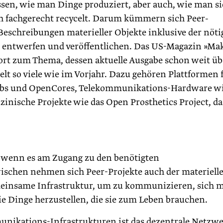
sen, wie man Dinge produziert, aber auch, wie man si
ich fachgerecht recycelt. Darum kümmern sich Peer-
 Beschreibungen materieller Objekte inklusive der nöt
– entwerfen und veröffentlichen. Das US-Magazin »Ma
port zum Thema, dessen aktuelle Ausgabe schon weit üb
elt so viele wie im Vorjahr. Dazu gehören Plattformen 
abs und OpenCores, Telekommunikations-Hardware w
nische Projekte wie das Open Prosthetics Project, das
, wenn es am Zugang zu den benötigten
ischen nehmen sich Peer-Projekte auch der materiell
einsame Infrastruktur, um zu kommunizieren, sich m
ie Dinge herzustellen, die sie zum Leben brauchen.
munikations-Infrastrukturen ist das dezen­trale Netzw