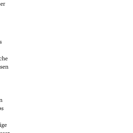
rer
s
iche
ssen
en
bs
ige