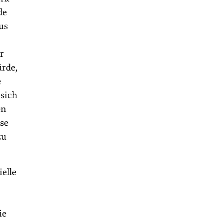
de
us
r
ürde,
e
 sich
en
ise
zu
elle
ie