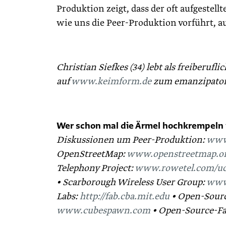
Produktion zeigt, dass der oft aufgestellt
wie uns die Peer-Produktion vorführt, a
Christian Siefkes (34) lebt als freiberuf
auf
www.keimform.de
zum emanzipatori
Wer schon mal die Ärmel hochkrempeln 
Diskussionen um Peer-Produktion:
www
OpenStreetMap:
www.openstreetmap.o
Telephony Project:
www.rowetel.com/uc
• Scarborough Wireless User Group:
www
Labs:
http://fab.cba.mit.edu
• Open-Sour
www.cubespawn.com
• Open-Source-Fa