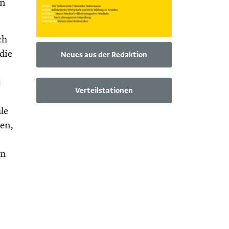
en
ch
die
Neues aus der Redaktion
t
Verteilstationen
le
ren,
en