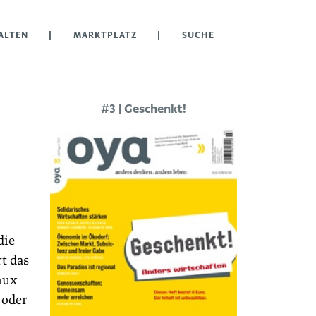
ALTEN
MARKTPLATZ
SUCHE
#3 | Geschenkt!
die
t das
nux
 oder