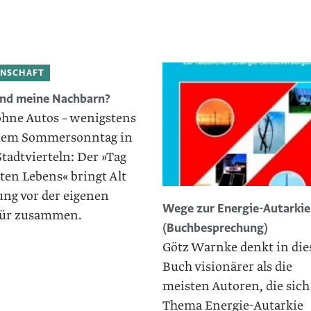
INSCHAFT
ind meine Nachbarn?
ohne Autos – wenigstens
nem Sommersonntag in
tadtvierteln: Der »Tag
uten Lebens« bringt Alt
ung vor der eigenen
Wege zur Energie-Autarkie
ür zusammen.
(Buchbesprechung)
Götz Warnke denkt in di
Buch visionärer als die
meisten Autoren, die sic
Thema Energie-Autar­kie