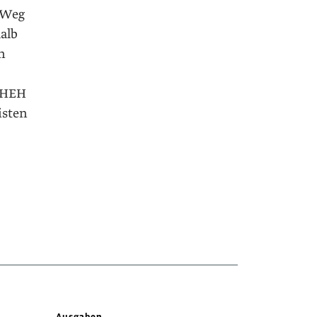
 Weg
alb
n
z HEH
isten