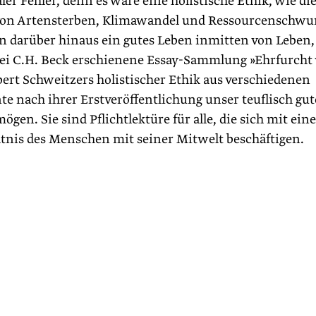
er Fehler, denn es wäre eine holistische Ethik, wie die
n von Artensterben, Klimawandel und Ressourcenschw
n darüber hinaus ein gutes Leben inmitten von Leben,
ei C.H. Beck erschienene Essay-Sammlung »Ehrfurcht 
bert Schweitzers holistischer Ethik aus verschiedenen
te nach ihrer Erstveröffentlichung unser teuflisch gut
gen. Sie sind Pflichtlektüre für alle, die sich mit ei
tnis des Menschen mit seiner Mitwelt beschäftigen.