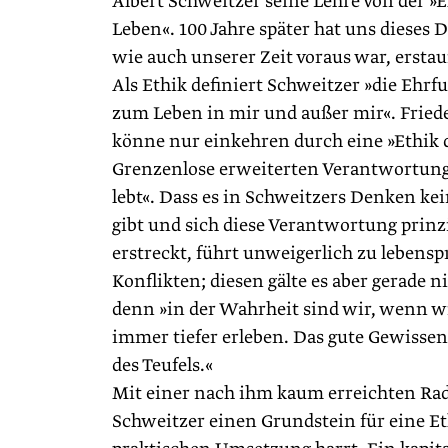
Albert Schweitzer seine Lehre von der »
Leben«. 100 Jahre später hat uns dieses 
wie auch unserer Zeit voraus war, erstaun
Als Ethik definiert Schweitzer »die Ehrf
zum Leben in mir und außer mir«. Friede
könne nur einkehren durch eine »Ethik d
Grenzenlose erweiterten Verantwortung 
lebt«. Dass es in Schweitzers Denken kei
gibt und sich diese Verantwortung prinzip
erstreckt, führt unweigerlich zu lebens
Konflikten; diesen gälte es aber gerade 
denn »in der Wahrheit sind wir, wenn wi
immer tiefer erleben. Das gute Gewissen
des Teufels.«
Mit einer nach ihm kaum erreichten Radi
Schweitzer einen Grundstein für eine Eth