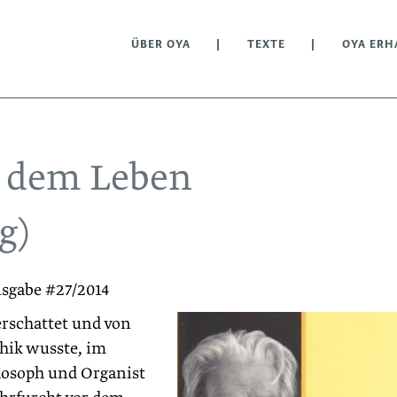
ÜBER OYA
TEXTE
OYA ERH
r dem Leben
g)
usgabe #27/2014
rschattet und von
thik wusste, im
ilosoph und Organist