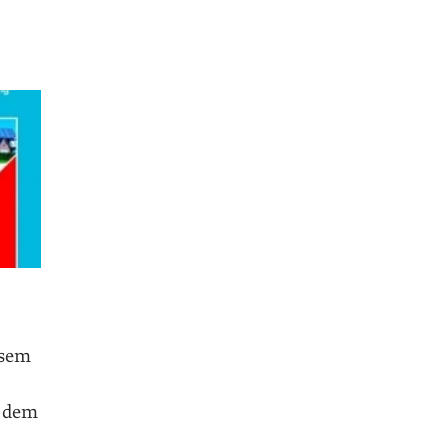
esem
h dem