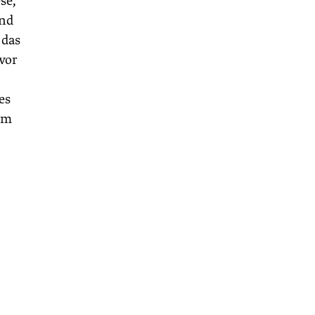
se,
und
 das
vor
es
nem