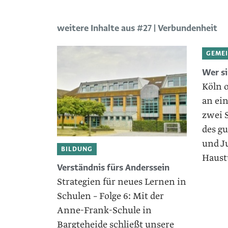
weitere Inhalte aus #27 | Verbundenheit
GEME
Wer s
Köln 
an ei
zwei S
des ­g
und J
BILDUNG
Haust
Verständnis fürs Anderssein
Strategien für neues Lernen in
Schulen – Folge 6: Mit der
Anne-Frank-Schule in
Bargteheide schließt unsere