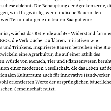
a diese ablehnt. Die Behauptung der Agrokonzerne, d
gen, wird fragwürdig, wenn indische Bauern den
weil Terminatorgene im teuren Saatgut eine
 ist, wächst das Rettende auch!« – Widerstand formie
NGOs, die Verbraucher aufklären. Initiativen wie
s und Trinkens. Inspirierte Bauern betreiben eine Bio
ickeln eine Agrarkultur, die auf einer Ethik des
ren Würde von Mensch, Tier und Pflanzenwesen beruht
sion einer modernen Gesellschaft, die das Leben auf d
ktionalen Kulturraum auch für innovative Handwerker
ohl orientierten Werte der ursprünglichen bäuerlich
arischen Gemeinschaft nutzt.