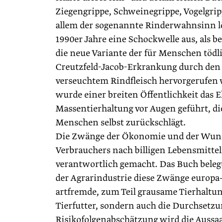
Ziegengrippe, Schweinegrippe, Vogelgrip
allem der sogenannte Rinderwahnsinn lö
1990er Jahre eine Schockwelle aus, als b
die neue Variante der für Menschen tödl
Creutzfeld-Jacob-Erkrankung durch den
verseuchtem Rindfleisch hervorgerufen 
wurde einer breiten Öffentlichkeit das E
Massentierhaltung vor Augen geführt, die
Menschen selbst zurückschlägt.
Die Zwänge der Ökonomie und der Wun
Verbrauchers nach billigen Lebensmitte
verantwortlich gemacht. Das Buch beleg
der Agrarindustrie diese Zwänge europa-
artfremde, zum Teil grausame Tierhaltu
Tierfutter, sondern auch die Durchsetzu
Risikofolgenabschätzung wird die Auss