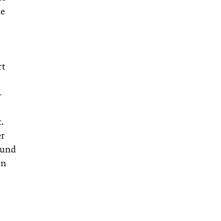
ie
rt
-
.
er
 und
en