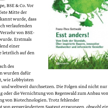
pe, BSE & Co. Vor
ste Mitte der
ekannt wurde, dass
ich verlaufenden
 Verzehr von BSE-
wurde. Erstmals
lend einer
 letztlich auf den
sch des
ln wurden dafür
t, wie Lobbyisten
 und weltweit durchsetzen. Die Folgen sind nicht nur
ng oder die Vernichtung von Regenwald zum Anbau vo
ng von Biotechnologien. Trotz fehlender
aat von genverändertem Saatgut erzwungen, obwohl ei