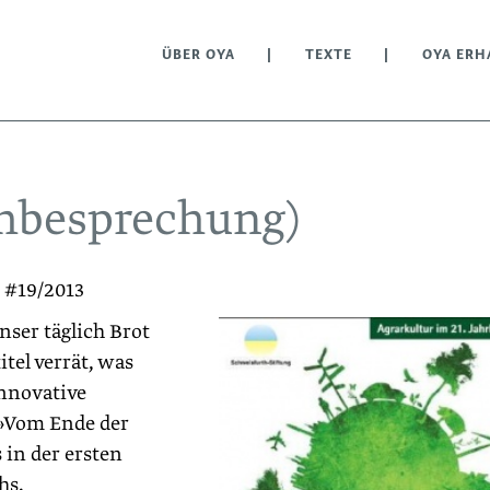
ÜBER OYA
TEXTE
OYA ERH
chbesprechung)
 #19/2013
unser täglich Brot
tel verrät, was
innovative
»Vom Ende der
 in der ersten
hs.