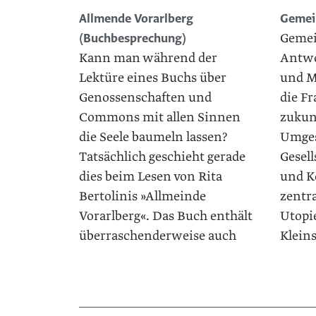
Allmende Vorarlberg
Gemei
Gemei
(Buchbesprechung)
Kann man während der
Antwo
Lektüre eines Buchs über
und M
Genossenschaften und
die F
Commons mit allen Sinnen
zukun
die Seele baumeln lassen?
Umges
Tatsächlich geschieht gerade
Gesel
dies beim Lesen von Rita
und K
Bertolinis »Allmeinde
zentra
Vorarlberg«. Das Buch enthält
Utopie
überraschenderweise auch
Kleins