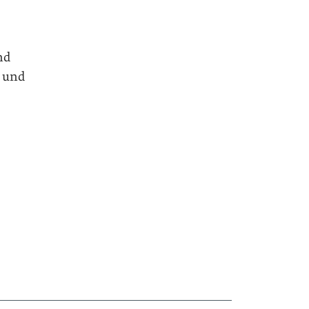
nd
– und