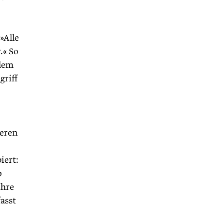
»Alle
.« So
 dem
griff
deren
iert:
b
ihre
asst