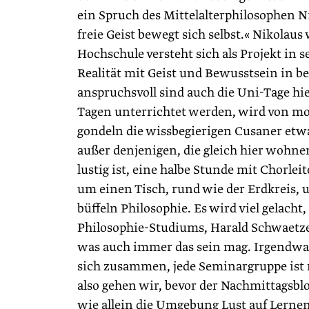
ein Spruch des Mittelalterphilosophen Ni
freie Geist bewegt sich selbst.« Nikolau
Hochschule versteht sich als Projekt in 
Realität mit Geist und Bewusstsein in 
anspruchsvoll sind auch die Uni-Tage hie
Tagen unterrichtet werden, wird von mo
gondeln die wissbegierigen Cusaner etwa
außer denjenigen, die gleich hier wohn
lustig ist, eine halbe Stunde mit Chorle
um einen Tisch, rund wie der Erdkreis,
büffeln Philosophie. Es wird viel gelacht,
Philosophie-Studiums, Harald Schwaetzer,
was auch immer das sein mag. Irgendwan
sich zusammen, jede Seminargruppe ist m
also gehen wir, bevor der Nachmittagsbl
wie allein die Umgebung Lust auf Lernen