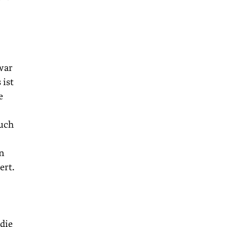
war
 ist
e
Auch
en
ert.
 die