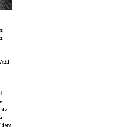
er
en
Wahl
ch
er
atz,
man
f dem