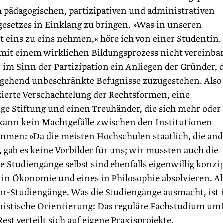
m pädagogischen, partizipativen und administrativen
esetzes in Einklang zu bringen. »Was in unseren
eins zu eins nehmen,« höre ich von einer Studentin. 
 mit einem wirklichen Bildungsprozess nicht vereinbar
ar im Sinn der Partizipation ein Anliegen der Gründer,
tgehend unbeschränkte Befugnisse zuzugestehen. Also 
ierte Verschachtelung der ­Rechtsformen, eine
e Stiftung und einen Treuhänder, die sich mehr oder
kann kein Machtgefälle zwischen den Institutionen
ammen: »Da die meisten Hochschulen staatlich, die an
, gab es keine Vorbilder für uns; wir mussten auch die
Studiengänge selbst sind ebenfalls eigenwillig konzip
in Ökonomie und eines in Philosophie absolvieren. A
or-Studiengänge. Was die Studiengänge ausmacht, ist 
stische Orientierung: Das reguläre Fachstudium umf
est verteilt sich auf eigene Praxisprojekte,