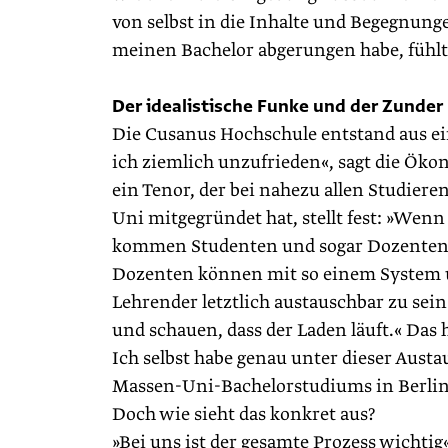
von selbst in die Inhalte und Begegnungen
meinen Bachelor abgerungen habe, fühlt
Der idealistische Funke und der Zunder
Die Cusanus Hochschule entstand aus 
ich ziemlich unzufrieden«, sagt die Ökon
ein Tenor, der bei nahezu allen Studier
Uni mitgegründet hat, stellt fest: »Wen
kommen Studenten und sogar Dozenten da
Dozenten können mit so einem System u
Lehrender letztlich austauschbar zu se
und schauen, dass der Laden läuft.« Da
Ich selbst habe genau unter dieser Aust
Massen-Uni-Bache­lorstudiums in Berlin 
Doch wie sieht das konkret aus?
»Bei uns ist der gesamte Prozess wichtig«