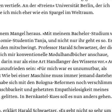
 vertiefe. An der »Freien« Universität Berlin, der ich
e ich mich eher wie ein Spargel im Weltraum.
einem Mangel heraus. »Mit meinem Bachelor-Studium 
omie-Studentin Tanja, und nicht nur ihr geht es so. Es
enden mitschwingt. Professor Harald Schwaetzer, der di
n ich mir konventionelle Modul­handbücher anschaue,
rin nur als eine Art Handlanger des Wissens vor.« 
nzufrieden sein: »Für mich war es unzumutbar, als
in: Wie bei einer Maschine muss immer jemand dasteh
s habe sich mit den Bologna-Reformen noch verschlimm
auschbarkeit und gehetzten Empathielosigkeit meines
gelitten. In Bernkastel-Kues soll es nun anders gehen.
, erklärt Harald Schwaetzer. »Es geht nicht so sehr um