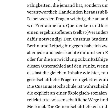
Fähigkeiten, die jemand hat, sondern um 
verantwortlich Handelnden herauszubild
Dabei werden Fragen wichtig, die an an
wir Freiräume fürs Querdenken und krea
einen ergebnisoffenen (Selbst-)Veränder
dafür notwendig? Den Cusanus-Studenten
Berlin und Leipzig hingegen habe ich zw
aber jede und jeder kochte ihr und sei
oder für die Entwicklung zukunftsfähiger
diesen Unterschied auf den Punkt, wenn
das fast die gleichen Inhalte wie hier, n
gesellschaftliche Fragen eingebettet wur
Die Cusanus Hochschule ist wahrscheinl
die explizit an einer ökologisch-soziale
reflektierte, wissenschaftliche Wege fi
Merkmal. Die Gemeinschaftlichkeit und d