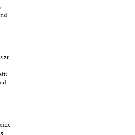
s
und
s zu
ft‹
und
 eine
ss