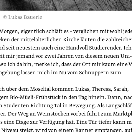
© Lukas Bäuerle
orgen, eigent­lich schläft es – verglichen mit wohl jed
ken der mittelalterlichen Kirche läuten die zahlreich
d seit neuestem auch eine Handvoll Studierender. Ich
eit mir jemand vor zwei Jahren von diesem neuen Uni-
, wo ich da bin, merke ich, dass der Ort mir kaum eine 
e Umgebung lassen mich im Nu vom Schnuppern zum
och über dem Moseltal kommen Lukas, Theresa, Sarah,
igem Bio-Müsli-Frühstück in den Tag hinein. Dann, na
n Studenten Richtung Tal in Bewegung. Als Langschläf
her. Der Weg an Weinstöcken vorbei führt zum Marktpl
 eine Etage zur Verfügung hat. Eine Tür tiefer kann 
­Niveau steigt, wird von einem Banner empfangen, au