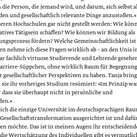
die Person, die jemand wird, und darum, sich selbst a
en und gesellschaftlich relevante Dinge anzustoßen.«
deren Hochschulen gar nicht gestellt werden: Wie kön
tives Tätigsein schaffen? Wie können wir Bildung als
ungsprozess fördern? Welche Gemeinschaftlichkeit ist
 nehme ich diese Fragen wirklich ab – an den Unis i
ar fachlich virtuose Studierende und Lehrende gesehe
n Karriere-Süppchen, ohne wirklich Raum für Begegnun
 gesellschaftlicher Perspektiven zu haben. Tanja bring
 sie ihr vorheriges Studium resümiert: »Im Prinzip w
ur dass sie überhaupt nicht in persönliche und
den.«
ich die einzige Universität im deutschsprachigen Rau
n Gesellschaftstransformation ausgerichtet ist und dafü
nden möchte. Das ist in meinen Augen ihr entscheidend
ie Wertschätzung des Individuellen gibt es vermutlic