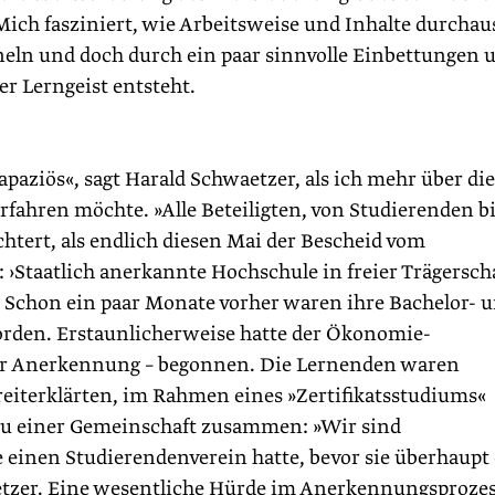
Mich fasziniert, wie Arbeitsweise und Inhalte durchau
eln und doch durch ein paar sinnvolle Einbettungen 
r Lerngeist entsteht.
paziös«, sagt Harald Schwaetzer, als ich mehr über die
rfahren möchte. »Alle Beteiligten, von Studierenden bi
htert, als endlich diesen Mai der Bescheid vom
 ›Staatlich anerkannte Hochschule in freier Trägerscha
 Schon ein paar Monate vorher waren ihre Bachelor- 
worden. Erstaunlicherweise hatte der Ökonomie-
 der Anerkennung – begonnen. Die Lernenden waren
bereiterklärten, im Rahmen eines »Zertifikatsstudiums«
 zu einer Gemeinschaft zusammen: »Wir sind
 einen Studierenden­verein hatte, bevor sie überhaupt
etzer. Eine wesentliche Hürde im Anerkennungsproze