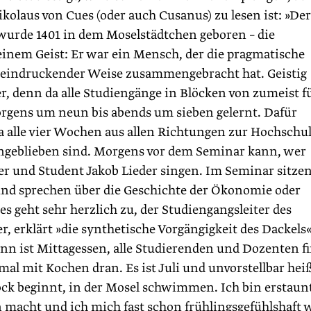
kolaus von Cues (oder auch Cusanus) zu lesen ist: »Der
s wurde 1401 in dem Moselstädtchen geboren – die
seinem Geist: Er war ein Mensch, der die pragmatische
beeindruckender Weise zusammengebracht hat. Geistig
r, denn da alle Studiengänge in Blöcken von zumeist f
rgens um neun bis abends um sieben gelernt. Dafür
 alle vier Wochen aus allen Richtungen zur Hochschul
engeblieben sind. Morgens vor dem Seminar kann, wer
iter und Student Jakob Lieder singen. Im Seminar sitzen
 und sprechen über die Geschichte der Ökonomie oder
 es geht sehr herzlich zu, der Studiengangsleiter des
 erklärt »die synthetische Vorgängigkeit des Dackels«
n ist Mittagessen, alle Studierenden und Dozenten f
al mit Kochen dran. Es ist Juli und unvorstellbar heiß
ock beginnt, in der Mosel schwimmen. Ich bin erstaun
 macht und ich mich fast schon frühlingsgefühlshaft 