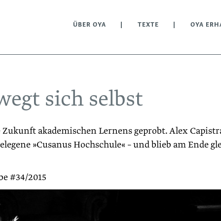
ÜBER OYA
TEXTE
OYA ERH
wegt sich selbst
ie Zukunft akademischen Lernens ­geprobt. Alex Capist
gelegene »Cusanus Hochschule« – und blieb am Ende gl
be #34/2015