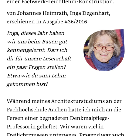
einer Fachwerk-Leichtlehm-Konstruktion.
von Johannes Heimrath, Inga Degenhart,
erschienen in Ausgabe #36/2016
Inga, dieses Jahr haben
wir uns beim Bauen gut
kennengelernt. Darf ich
dir für unsere Leser­schaft
ein paar Fragen stellen?
Etwa wie du zum Lehm
gekommen bist?
Während meines Architekturstudiums an der
Fachhochschule Aachen hatte ich mich an die
Fersen einer begnadeten Denkmalpflege-
Professorin geheftet. Wir waren viel in
Freilichtmuseen unterwegs. Prägend war auch