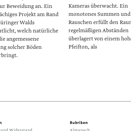
Kameras überwacht. Ein
zur Beweidung an. Ein
monotones Summen und
lächiges Projekt am Rand
Rauschen erfüllt den Rau
hüringer Walds
regelmäßigen Abständen
tlicht, welch natürliche
überlagert von einem ho
 die angemessene
Pfeifton, als
ng solcher Böden
rbringt.
n
Rubriken
 und Widerstand
Almanach