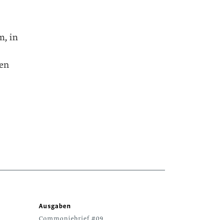
m, in
hen
Ausgaben
Commoniebrief #09