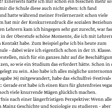
? Einerseits hätte ich mir schon ein bisschen mehr so
mir die Schule diese auch nicht geben: Ich fand
 und hatte während meiner Freilernerzeit schon viele
 hat mir der Konkurrenzdruck die sozialen Beziehu
den Lehrern kam ich hingegen sehr gut zurecht, war fas
m in der Oberstufe schöne Momente, die ich mit Lehrer
 Kontakt habe. Zum Beispiel gehe ich bis heute zum
le – dabei wäre ich eigentlich schon in der 15. Klasse.
stellen, mich für ein ganzes Jahr auf die Beschäftigu
n, so wie ein Studium das erfordert hätte. Schon in 
stgelegt zu sein. Also habe ich alles mögliche unternom
sgabe 36) mitgewandert, habe das »Schulfrei-Festival«
: Gerade erst habe ich einen Kurs für glutenfreies vega
 noch viele knurrende Mägen glücklich ­machen.
fnis nach einer längerfristigen Per­spektive: Wenn alle
n Mainz Geschichte und Soziologie zu studieren – aber