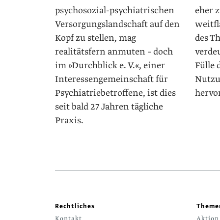
psychosozial-psychiatrischen
eher 
Versorgungslandschaft auf den
weitf
Kopf zu stellen, mag
des T
realitätsfern anmuten – doch
verdeu
im »Durchblick e. V.«, einer
Fülle
Interessengemeinschaft für
Nutzu
Psychiatriebetroffene, ist dies
hervo
seit bald 27 Jahren tägliche
Praxis.
Rechtliches
Theme
Kontakt
Aktion