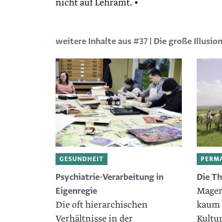
nicht auf ­Lehramt. •
weitere Inhalte aus #37 | Die große Illusio
GESUNDHEIT
PERM
Psychiatrie-Verarbeitung in
Die Th
Mager
Eigenregie
Die oft hierarchischen
kaum 
Verhältnisse in der
Kultur