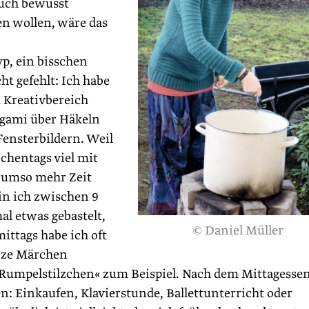
auch bewusst
en wollen, wäre das
yp, ein bisschen
ht gefehlt: Ich habe
m Kreativbereich
rigami über Häkeln
Fensterbildern. Weil
chentags viel mit
umso mehr Zeit
in ich zwischen 9
l etwas gebastelt,
© Daniel Müller
ittags habe ich oft
anze Märchen
 »Rumpelstilzchen« zum Beispiel. Nach dem Mittagesse
: Einkaufen, Klavierstunde, Ballettunterricht oder