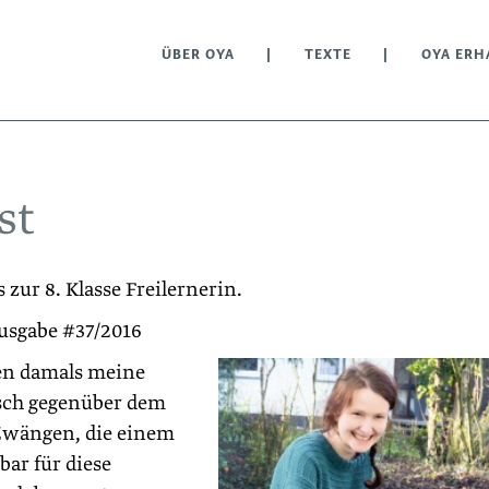
ÜBER OYA
TEXTE
OYA ERH
st
 zur 8. Klasse Freilernerin.
Ausgabe #37/2016
ben damals meine
isch gegenüber dem
 Zwängen, die einem
bar für diese