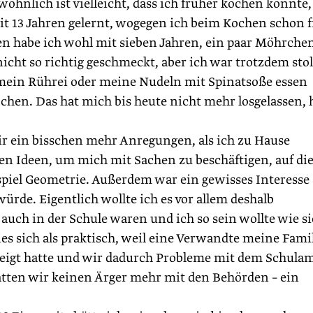
lich ist vielleicht, dass ich früher kochen konnte, 
mit 13 Jahren gelernt, wogegen ich beim Kochen schon 
n habe ich wohl mit sieben Jahren, ein paar Möhrche
cht so richtig geschmeckt, aber ich war trotzdem stol
mein Rührei oder meine ­Nudeln mit Spinatsoße essen
ochen. Das hat mich bis heute nicht mehr losgelassen, 
ir ein bisschen mehr Anregungen, als ich zu Hause
 Ideen, um mich mit Sachen zu beschäftigen, auf die
piel Geometrie. Außerdem war ein gewisses Interesse
rde. Eigentlich wollte ich es vor allem deshalb
auch in der Schule waren und ich so sein wollte wie si
es sich als praktisch, weil eine Verwandte meine Fami
zeigt hatte und wir dadurch Probleme mit dem Schula
ten wir keinen Ärger mehr mit den Behörden – ein