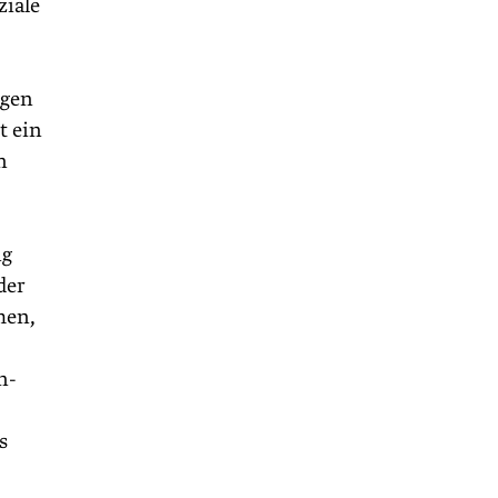
ziale
ngen
t ein
n
ng
der
men,
n-
s