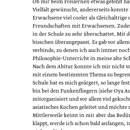
Ob mir beim Freilernen etwas gefehlt hat
Vielfalt gewünscht, andererseits konnte 
Erwachsene viel cooler als Gleichaltrige
Freundschaften mit Erwachsenen. Zudem
in der Schule zu sehr überschattet. Mit 
bisschen überangepasst. Es gab vor alle
verbinde, zu denen ich auch immer noch
Philosophie-Unterricht in meine alte Schu
Nach dem Abitur konnte ich mir nicht vor
mit einem bestimmten Thema zu begrenze
Schule hat es mich geärgert, so lange fe
bin bei den Funkenfliegern (siehe Oya Au
mitorganisiert und vor allem viel gekocht
asia­tisches Kochen geleitet und möchte
Mittlerweile keimt in mir aber das Bedür
klappt, werde ich schon bald anfangen, i