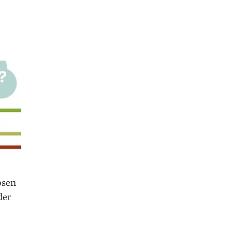
osen
der