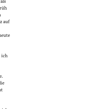
als
früh
n
z auf
heute
 ich
e.
lie
mt