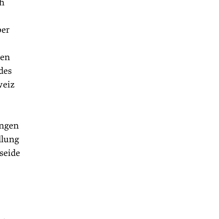
ch
ber
ben
des
weiz
ungen
llung
seide