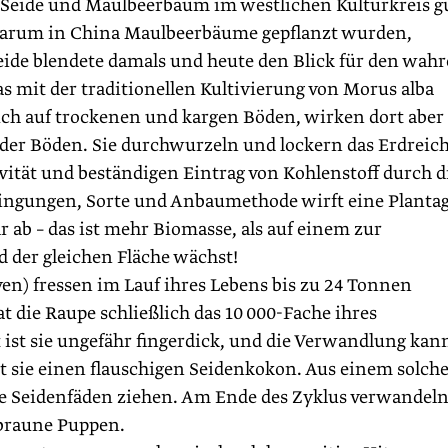
ide und Maulbeerbaum im westlichen Kulturkreis g
 warum in China Maulbeerbäume gepflanzt wurden,
ide blendete damals und heute den Blick für den wah
 mit der traditionellen Kultivierung von Morus alba
h auf trockenen und kargen Böden, wirken dort aber 
er Böden. Sie durchwurzeln und lockern das Erdreich
ität und beständigen Eintrag von Kohlenstoff durch d
dingungen, Sorte und Anbaumethode wirft eine Plantag
r ab – das ist mehr Biomasse, als auf einem zur
d der gleichen Fläche wächst!
n) fressen im Lauf ihres Lebens bis zu 24 Tonnen
 die Raupe schließlich das 10 000-Fache ihres
 ist sie ungefähr fingerdick, und die Verwandlung kan
t sie einen flauschigen Seidenkokon. Aus einem solch
ge Seidenfäden ziehen. Am Ende des Zyklus verwandeln
 braune Puppen.