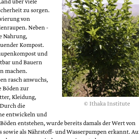
Land über viele
cherheit zu sorgen.
tivierung von
denraupen. Neben ­
he Nahrung,
bauender Kompost.
Raupenkompost und
htbar und Bauern
rn machen.
ren rasch anwuchs,
 Böden zur
tter, Kleidung,
© Ithaka Institute
 Durch die
eme entwickeln und
Böden entstehen, wurde bereits damals der Wert von
s sowie als Nährstoff- und Wasserpumpen erkannt. Au