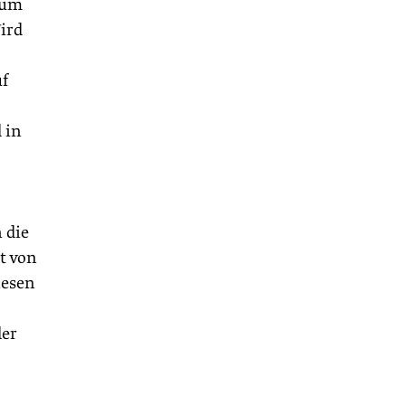
 um
ird
uf
 in
 die
t von
nesen
der