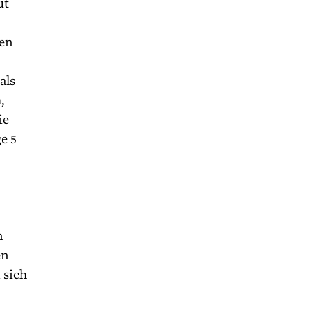
ut
ren
als
,
ie
e 5
n
en
 sich