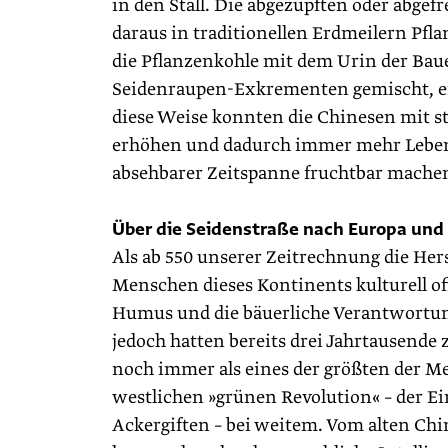
in den Stall. Die abgezupften oder abge
daraus in traditionellen Erdmeilern Pfl
die Pflanzenkohle mit dem Urin der Bau
Seidenraupen-Exkrementen gemischt, ent
diese Weise konnten die Chinesen mit s
erhöhen und dadurch immer mehr Lebens
absehbarer Zeitspanne fruchtbar mache
Über die Seidenstraße nach Europa und
Als ab 550 unserer Zeitrechnung die Her
Menschen dieses Kontinents kulturell o
Humus und die bäuerliche Verantwortun
jedoch hatten bereits drei Jahrtausende
noch immer als eines der größten der Men
westlichen »grünen Revolution« – der 
Ackergiften – bei weitem. Vom alten Chi