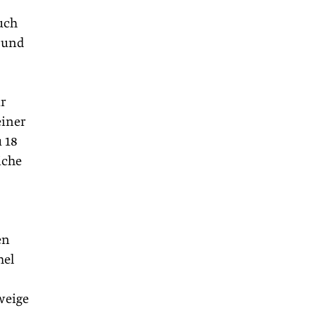
uch
 und
ür
einer
 18
iche
en
hel
weige