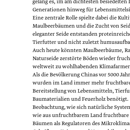
gelang es, im am dichtesten besiedelten 
Generationen hinweg für Lebensmittelsi
Eine zentrale Rolle spielte dabei die Kul
Maulbeerbäumen und die Zucht von Sei
eleganter Seide entstanden proteinreic
Tierfutter und nicht zuletzt humusauf
Auch heute könnten Maulbeerbäume, ­
Naturseide zerstörte Böden wieder fruc
weltweit zu wohl­habenden Klimafarme
Als die Bevölkerung Chinas vor 5000 Jah
wurden im Land immer mehr fruchtbare
Bereitstellung von Lebensmitteln, Tierfu
Baumaterialien und Feuerholz benötigt.
Beobachtung, wie sich natürliche Syst
wie aus unfruchtbarem Land fruchtbare 
Bäumen als Regulatoren des Mikroklima