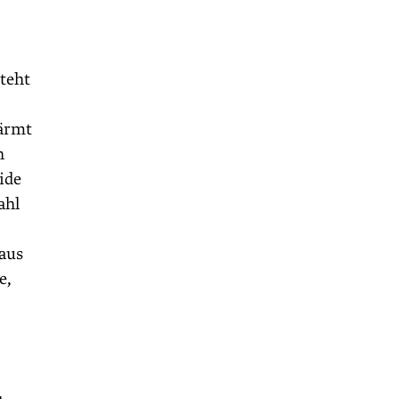
steht
wärmt
h
ide
ahl
aus
e,