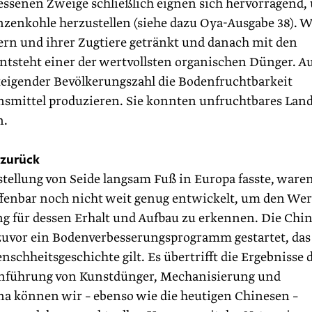
fressenen Zweige schließlich eignen sich hervorragend,
anzenkohle herzustellen (siehe dazu Oya-Ausgabe 38). W
ern und ihrer Zugtiere getränkt und danach mit den
steht einer der wertvollsten organischen Dünger. A
teigender Bevölkerungszahl die Bodenfruchtbarkeit
mittel produzieren. Sie konnten unfruchtbares Land
n.
 zurück
stellung von Seide langsam Fuß in Europa fasste, waren
ffenbar noch nicht weit genug entwickelt, um den Wer
g für dessen Erhalt und Aufbau zu erkennen. Die Chi
 zuvor ein Bodenverbesserungsprogramm gestartet, das
schheitsgeschichte gilt. Es übertrifft die Ergebnisse 
Einführung von Kunstdünger, Mechanisierung und
na können wir – ebenso wie die heutigen Chinesen –