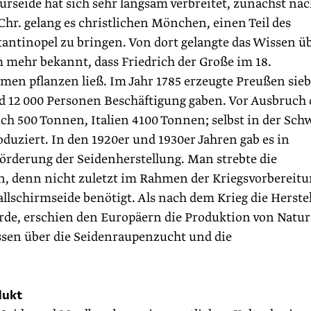
urseide hat sich sehr langsam verbreitet, zunächst na
Chr. gelang es christlichen Mönchen, einen Teil des
antinopel zu bringen. Von dort gelangte das Wissen ü
m mehr bekannt, dass Friedrich der Große im 18.
men pflanzen ließ. Im Jahr 1785 erzeugte Preußen sie
d 12 000 Personen Beschäftigung gaben. Vor Ausbruch 
ch 500 Tonnen, Italien 4100 Tonnen; selbst in der Sch
duziert. In den 1920er und 1930er Jahren gab es in
Förderung der Seidenherstellung. Man strebte die
n, denn nicht zuletzt im Rahmen der Kriegsvorbereit
schirmseide benötigt. Als nach dem Krieg die Herste
urde, erschien den Europäern die Produktion von Natur
ssen über die Seidenraupenzucht und die
dukt