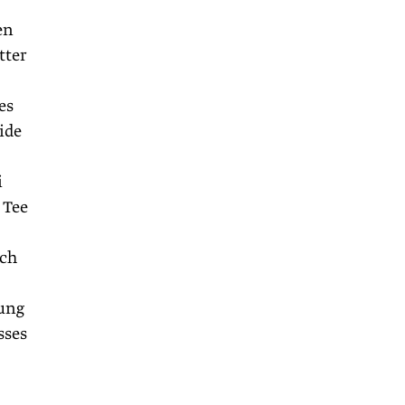
en
tter
es
ide
i
 Tee
ich
lung
sses