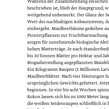
Während der Zusammenhang zwischen Se
beschrieben ist, blieb der Hauptgrund,
weitgehend unbemerkt. Der Glanz der Se
Wert des nachhaltigen Anbausystems, das
einhergeht. Maulbeerbäume gedeihen auc
Pionierpflanzen zur Fruchtbarmachung d
sorgen für zunehmende biologische Aktiv
hohen Blatterträge. Je nach Standortbe
bis 30 Tonnen Blätter pro Hektar und Jah
Biogasherstellung angepflanzten Maisfel
Ein Kilogramm Raupen (2 Millionen Larve
Maulbeerblätter. Nach vier Häutungen hat
ursprünglichen Gewichts gefuttert. Jetzt
beginnen. In vier bis acht Wochen spinn
Kokon lassen sich bis zu 1000 Meter lan
die weißen Seidenraupen schließlich in