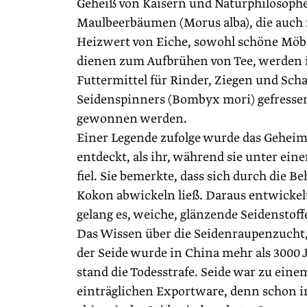
Geheiß von Kaisern und Naturphilosop
Maulbeerbäumen (Morus alba), die auch 
Heizwert von Eiche, sowohl schöne Möbel 
dienen zum Aufbrühen von Tee, werden 
Futtermittel für Rinder, Ziegen und Sch
Seidenspinners (Bombyx mori) gefressen,
gewonnen werden.
Einer Legende zufolge wurde das Geheimn
entdeckt, als ihr, während sie unter e
fiel. Sie bemerkte, dass sich durch die
Kokon abwickeln ließ. Daraus entwickelt
gelang es, weiche, glänzende Seidenstoff
Das Wissen über die Seidenraupenzucht
der Seide wurde in China mehr als 3000 J
stand die Todesstrafe. Seide war zu ein
einträglichen Exportware, denn schon 