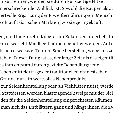
 zu trennen, werden sie durch kurzzeitige Hitze
in erschreckender Anblick ist. Sowohl die Raupen als a
 wertvolle Ergänzung der Eiweiß­ernährung von Mensch
 oft auf asiatischen Märkten, wo sie gern gekauft,
 sind bis zu zehn Kilogramm Kokons erforderlich, f
von etwa acht Maulbeerbäumen benötigt werden. Auf 
hrlich etwa zwei Tonnen Seide herstellen, wobei bis zu
n. Dieser Dung ist es, der lange Zeit als das ­eigentl
s ihm entstand durch gezielte Behandlung jene
Lebensmittelerträge der traditionellen chinesischen
m Grunde nur ein wertvolles Nebenprodukt.
zur Seidenherstellung oder als Viehfutter nutzt, werd
 Stattdessen werden blatttragende Zweige mit der Sic
den für die Seidenherstellung eingerichteten Räumen
t man sich das Entblättern ganz und hängt ihnen die Z