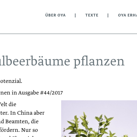
ÜBER OYA
TEXTE
OYA ERH
ulbeerbäume pflanzen
otenzial.
enen in Ausgabe #44/2017
elt die
ter. In China aber
nd Beamten, die
fördern. Nur so