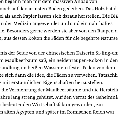
hen begann man mit dem massiven Anbau von
noch auf den ärmsten Böden gedeihen. Das Holz hat d
als auch Papier lassen sich daraus herstellen. Die Blä
in der Medizin angewendet und sind ein nahrhaftes
afe. Besonders gerne werden sie aber von den Raupen d
 aus dessen Kokon die Fäden für die begehrte Naturse
is der Seide von der chinesischen Kaiserin Si-ling-ch
inem Maulbeerbaum saß, ein Seidenraupen-Kokon in den
 Behandlung im heißen Wasser ein fester Faden von dem
e sich dann die Idee, die Fäden zu verweben. Tatsächl
e mit erstaunlichen Eigenschaften herzustellen.
, die Vermehrung der Maulbeerbäume und die Herstel
ahre lang streng gehütet. Auf den Verrat des Geheimni
em bedeutenden Wirtschaftsfaktor geworden, zur
im alten Ägypten und später im Römischen Reich war