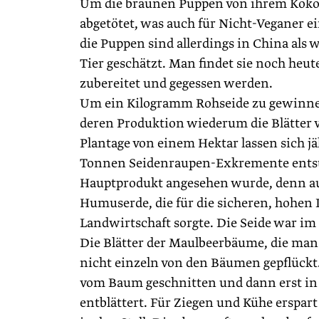
Um die braunen Puppen von ihrem Kokon
abgetötet, was auch für Nicht-Veganer e
die Puppen sind allerdings in China als
Tier geschätzt. Man findet sie noch heute
zubereitet und gegessen werden.
Um ein Kilogramm Rohseide zu gewinnen,
deren Produktion wiederum die Blätter 
Plantage von einem Hektar lassen sich jä
Tonnen Seidenraupen-Exkremente entstehe
Hauptprodukt angesehen wurde, denn au
Humuserde, die für die siche­ren, hohen 
Landwirtschaft sorgte. Die Seide war i
Die Blätter der Maulbeerbäume, die man 
nicht einzeln von den Bäumen gepflückt.
vom Baum geschnitten und dann erst in 
entblättert. Für Ziegen und Kühe erspar