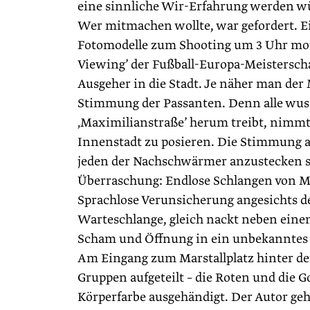
eine sinnliche Wir-Erfahrung werden wü
Wer mitmachen wollte, war gefordert. E
Fotomodelle zum Shooting um 3 Uhr morge
Viewing’ der Fußball-Europa-Meisterscha
Ausgeher in die Stadt. Je näher man de
Stimmung der Passanten. Denn alle wus
‚Maximilianstraße’ herum treibt, nimmt
Innenstadt zu posieren. Die Stimmung au
jeden der Nachschwärmer anzustecken sc
Überraschung: Endlose Schlangen von M
Sprachlose Verunsicherung angesichts d
Warteschlange, gleich nackt neben eine
Scham und Öffnung in ein unbekanntes k
Am Eingang zum Marstallplatz hinter d
Gruppen aufgeteilt – die Roten und die 
Körperfarbe ausgehändigt. Der Autor geh