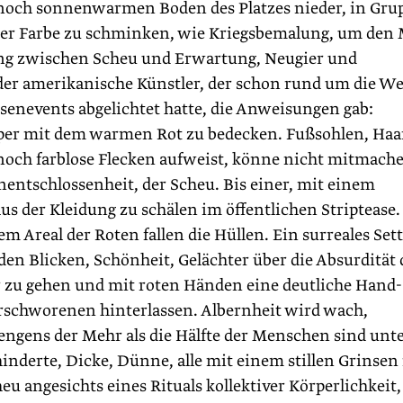
noch sonnenwarmen Boden des Platzes nieder, in Gru
 der Farbe zu schminken, wie Kriegsbemalung, um den
ung zwischen Scheu und Erwartung, Neugier und
 der amerikanische Künstler, der schon rund um die We
nevents abgelichtet hatte, die Anweisungen gab:
per mit dem warmen Rot zu bedecken. Fußsohlen, Haa
noch farblose Flecken aufweist, könne nicht mitmach
ntschlossenheit, der Scheu. Bis einer, mit einem
aus der Kleidung zu schälen im öffentlichen Striptease
em Areal der Roten fallen die Hüllen. Ein surreales Sett
den Blicken, Schönheit, Gelächter über die Absurdität 
r zu gehen und mit roten Händen eine deutliche Hand
rschworenen hinterlassen. Albernheit wird wach,
ngens der Mehr als die Hälfte der Menschen sind unt
ehinderte, Dicke, Dünne, alle mit einem stillen Grinsen
heu angesichts eines Rituals kollektiver Körperlichkeit,