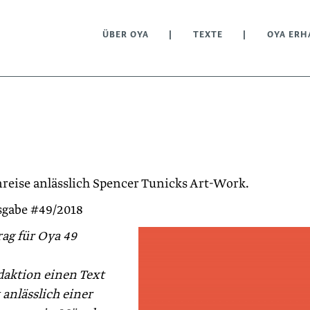
ÜBER OYA
TEXTE
OYA ERH
reise anlässlich Spencer Tunicks Art-Work.
sgabe #49/2018
rag für Oya 49
daktion einen Text
anlässlich einer