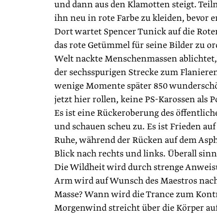
und dann aus den Klamotten steigt. Teil
ihn neu in rote Farbe zu kleiden, bevor 
Dort wartet Spencer Tunick auf die Rote
das rote Getümmel für seine Bilder zu ord
Welt nackte Menschenmassen ablichtet, 
der sechsspurigen Strecke zum Flanieren
wenige Momente später 850 wunderschö
jetzt hier rollen, keine PS-Karossen als 
Es ist eine Rückeroberung des öffentlic
und schauen scheu zu. Es ist Frieden auf
Ruhe, während der Rücken auf dem Asphal
Blick nach rechts und links. Überall sinnl
Die Wildheit wird durch strenge Anweisu
Arm wird auf Wunsch des Maestros nach 
Masse? Wann wird die Trance zum Kontro
Morgenwind streicht über die Körper auf