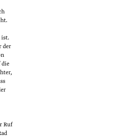
ch
ht.
ist.
r der
on
 die
hter,
ass
der
r Ruf
Rad