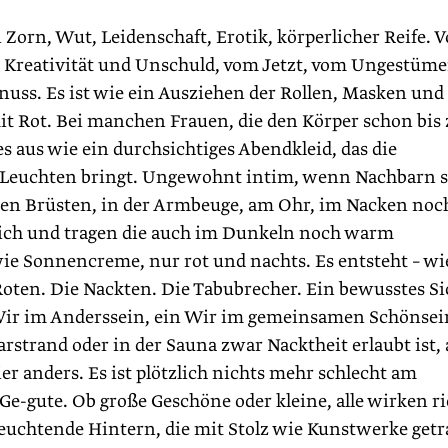
Zorn, Wut, Leidenschaft, Erotik, körperlicher Reife. 
 Kreativität und Unschuld, vom Jetzt, vom Ungestüme
uss. Es ist wie ein Ausziehen der Rollen, Masken und
it Rot. Bei manchen Frauen, die den Körper schon bis
es aus wie ein durchsichtiges Abendkleid, das die
 Leuchten bringt. Ungewohnt intim, wenn Nachbarn s
 den Brüsten, in der Armbeuge, am Ohr, im Nacken noc
sich und tragen die auch im Dunkeln noch warm
ie Sonnencreme, nur rot und nachts. Es entsteht – wi
 Roten. Die Nackten. Die Tabubrecher. Ein bewusstes Si
Wir im Anderssein, ein Wir im gemeinsamen Schönsei
rstrand oder in der Sauna zwar Nacktheit erlaubt ist, 
 hier anders. Es ist plötzlich nichts mehr schlecht am
Ge-gute. Ob große Geschöne oder kleine, alle wirken ri
leuchtende Hintern, die mit Stolz wie Kunstwerke get