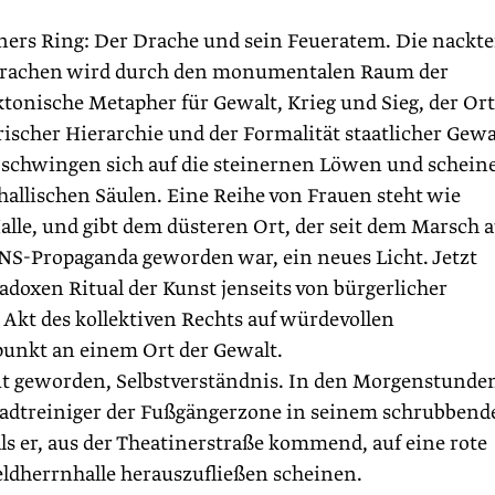
gners Ring: Der Drache und sein Feueratem. Die nackt
 Drachen wird durch den monumentalen Raum der
ktonische Metapher für Gewalt, Krieg und Sieg, der Ort
ischer Hierarchie und der Formalität staatlicher Gewa
 schwingen sich auf die steinernen Löwen und schein
hallischen Säulen. Eine Reihe von Frauen steht wie
le, und gibt dem düsteren Ort, der seit dem Marsch a
 NS-Propaganda geworden war, ein neues Licht. Jetzt
adoxen Ritual der Kunst jenseits von bürgerlicher
 Akt des kollektiven Rechts auf würdevollen
punkt an einem Ort der Gewalt.
t ­geworden, Selbstverständnis. In den Morgenstunde
tadtreiniger der Fußgängerzone in seinem schrubbend
ls er, aus der Theatinerstraße kommend, auf eine rote
eldherrnhalle herauszufließen scheinen.