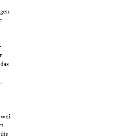
igen
c
e
r
 das
.
zwei
en
 die