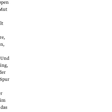
ppen
 Mut
lt
re,
en,
. Und
ing,
der
-Spur
er
 im
 das