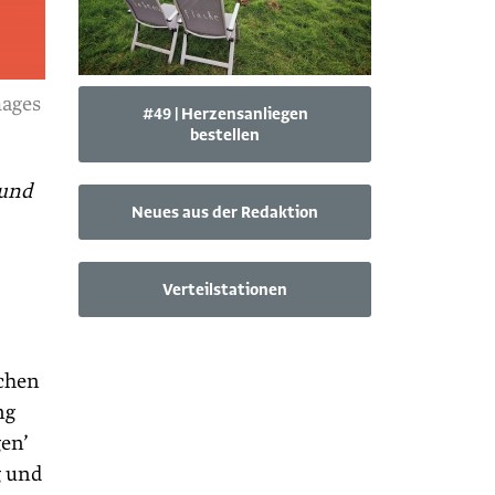
mages
#49 | Herzensanliegen
bestellen
 und
Neues aus der Redaktion
Verteilstationen
schen
ng
en’
g und