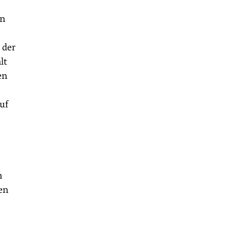
en
 der
lt
en
uf
n
en