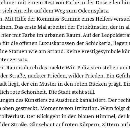
nehmer mit einem Rest von Farbe in der Dose eilen hi
er sich einreiht auf dem Weg zum Odeonsplatz.
n. Mit Hilfe der Kommiss-Stimme eines Helfers versuch
nen. Das erste Mal arbeitet der Fotokünstler, der in al
hier mit Farbe im urbanen Raum. Auf der Leopoldstra
 für die offenen Luxuskarossen der Schickeria, liegen
ne Statuen wie am Strand. Keine Prestigesymbole k
Potenzersatz.
hen Raums durch das nackte Wir. Polizisten stehen am
 der Straße, nackter Frieden, wilder Frieden. Ein Gefüh
t liegt, der ein Muster in den ­roten Rücken prägt. Ei
ich rote Schönheit. Die Stadt steht still.
ngen des Künstlers zu Ausdruck kanalisiert. Der rech
oben gestreckt. Momente von Irritation. Wem folgt d
llverlust. Der Blick geht in den blauen Himmel, der 
 der Straße. Gänsehaut auf roten Körpern, Zittern auf 