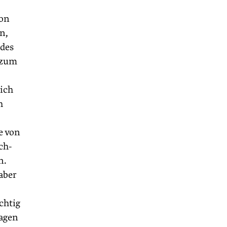
Von
n,
 des
 zum
ich
h
e von
ch-
n.
aber
chtig
ragen