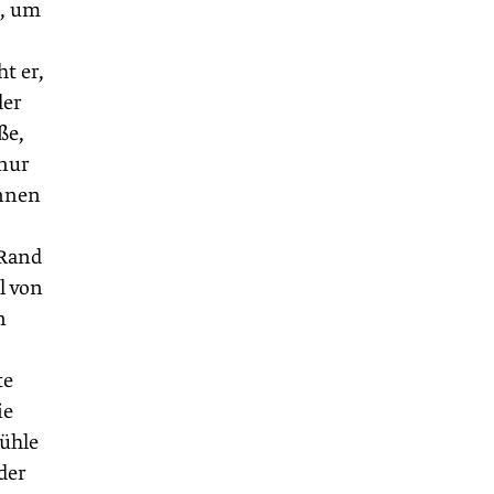
n, um
t er,
ler
ße,
 nur
önnen
 Rand
l von
n
te
ie
kühle
der