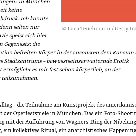
elungen« in München
eit keine
bdruck. Ich konnte
 denn selten nur
© Luca Teuchmann / Getty I
Die speist sich hier
 Gegensatz: die
ntion befreiten Körper in der ansonsten dem Konsum
 Stadtzentrums – bewusstseinserweiternde Erotik
rmöglicht es mir fast schon körperlich, an der
 teilzunehmen.
Alltag – die Teilnahme am Kunstprojekt des amerikani
 der Operfestspiele in München. Das ein Foto-Shooti
 mit der Aufführung von Wagners ‚Ring der Nibelung
 ein kollektives Ritual, ein anarchistisches Happenin