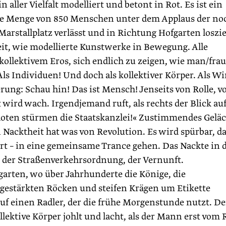
 aller Vielfalt modelliert und betont in Rot. Es ist ein
rote Menge von 850 Menschen unter dem Applaus der no
arstallplatz verlässt und in Richtung Hofgarten loszie
t, wie modellierte Kunstwerke in Bewegung. Alle
llektivem Eros, sich endlich zu zeigen, wie man/frau 
Als Individuen! Und doch als kollektiver Körper. Als Wi
rung: Schau hin! Das ist Mensch! Jenseits von Rolle, v
 wird wach. Irgendjemand ruft, als rechts der Blick auf
 Roten stürmen die Staatskanzlei!« Zustimmendes Geläc
n Nacktheit hat was von Revolution. Es wird spürbar, d
ert – in eine gemeinsame Trance gehen. Das Nackte in 
, der Straßenverkehrsordnung, der Vernunft.
rten, wo über Jahrhunderte die Könige, die
 gestärkten Röcken und steifen Krägen um Etikette
auf einen Radler, der die frühe Morgenstunde nutzt. De
llektive Körper johlt und lacht, als der Mann erst vom 