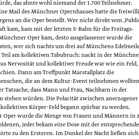
rde, das ahnte wohl niemand der 1.700 Teilnehmer.
ine Mail des Münchner Opernhauses hatte die freiwill
ns an die Oper bestellt. Wer nicht direkt vom ‚Publi
ft kam, kam mit der letzten S-Bahn für die Freitags-
r Münchner Oper kam, desto ausgelassener wurde die
sten, wer sich nachts um drei auf Münchens Edelmeil
 Teil am kollektiven Tabubruch: nackt in der Münchne
s Nervosität und kollektiver Freude war wie ein Feld,
hien. Dann am Treffpunkt Marstallplatz die
enschen, die an dem Kultur-Event teilnehmen wollten
er Tatsache, dass Mann und Frau, Nachbarn in der
m stehen würden. Die Polarität zwischen anerzogener
ollektives Körper-Feld begann spürbar zu werden.
er Oper wurde die Menge von Frauen und Männern in 
Goldenen, jeder bekam eine Dose mit der entsprechend
örte zu den Ersteren. Im Dunkel der Nacht ließen sich