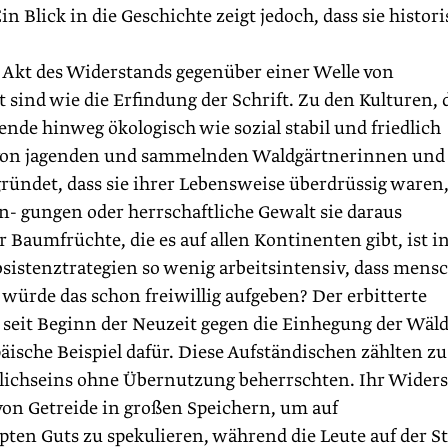
Ein Blick in die Geschichte zeigt jedoch, dass sie histor
n Akt des Widerstands gegenüber einer Welle von
 sind wie die Erfindung der Schrift. Zu den Kulturen, 
nde hinweg ökologisch wie sozial stabil und friedlich
n von jagenden und sammelnden Waldgärtnerinnen und
gründet, dass sie ihrer Lebensweise überdrüssig waren
- gungen oder herrschaftliche Gewalt sie daraus
Baumfrüchte, die es auf allen Kontinenten gibt, ist i
sistenztrategien so wenig arbeitsintensiv, dass mens
würde das schon freiwillig aufgeben? Der erbitterte
eit Beginn der Neuzeit gegen die Einhegung der Wäl
äische Beispiel dafür. Diese Aufständischen zählten z
tzlichseins ohne Übernutzung beherrschten. Ihr Wider
von Getreide in großen Speichern, um auf
pten Guts zu spekulieren, während die Leute auf der S