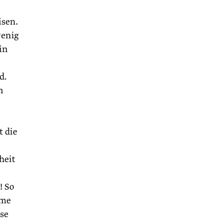
isen.
wenig
in
d.
n
t die
heit
! So
eme
se