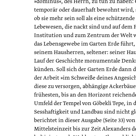
»dominus«, des Herrn, zu tun zu haben: O
temporär oder dauerhaft bewohnt wird, s
ob sie mehr sein soll als eine schützende
Lebewesen, die nackt sind und auf dem 
Institution und zum Zentrum der Welt w
das Lebensgewebe im Garten Erde führt, 
seinem Hausherren, seltener: seiner Ha
Lauf der Geschichte monumentale Denkmä
künden. Soll sich der Garten Erde dann d
der Arbeit »im Schweiße deines Angesic
diese zu versorgen, abhängige Ackerbäue
frühesten, bis an den Horizont reichend
Umfeld der Tempel von Göbekli Tepe, in 
Sesshaftigkeit und Landbau sind nicht 
berichtet in dieser Ausgabe (Seite 33) vo
Mittelsteinzeit bis zur Zeit Alexanders d