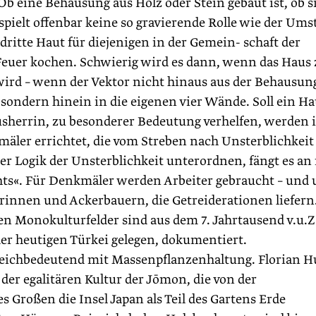
b eine Behausung aus Holz oder Stein gebaut ist, ob s
pielt offenbar keine so gravierende Rolle wie der Ums
 dritte Haut für diejenigen in der Gemein- schaft der
Feuer kochen. Schwierig wird es dann, wenn das Haus 
ird – wenn der Vektor nicht hinaus aus der Behausun
sondern hinein in die eigenen vier Wände. Soll ein Ha
usherrin, zu besonderer Bedeutung verhelfen, werden 
ler errichtet, die vom Streben nach Unsterblichkeit
er Logik der Unsterblichkeit unterordnen, fängt es an
hts«. Für Denkmäler werden Arbeiter gebraucht – und
rinnen und Ackerbauern, die Getreiderationen liefern
en Monokulturfelder sind aus dem 7. Jahrtausend v.u.Z
der heutigen Türkei gelegen, dokumentiert.
gleichbedeutend mit Massenpflanzenhaltung. Florian H
n der egalitären Kultur der Jōmon, die von der
es Großen die Insel Japan als Teil des Gartens Erde