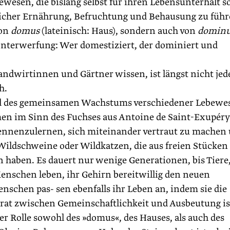
bewesen, die bislang selbst für ihren Lebensunterhalt s
licher Ernährung, Befruchtung und Behausung zu führ
von
domus
(lateinisch: Haus), sondern auch von
domin
 Unterwerfung: Wer domestiziert, der dominiert und
andwirtinnen und Gärtner wissen, ist längst nicht jed
h.
nd des gemeinsamen Wachstums verschiedener Lebewe
ähmen im Sinn des Fuchses aus Antoine de Saint-Exupéry
kennenzulernen, sich miteinander vertraut zu machen
ildschweine oder Wildkatzen, die aus freien Stücken 
haben. Es dauert nur wenige Generationen, bis Tiere,
nschen leben, ihr Gehirn bereitwillig den neuen
schen pas- sen ebenfalls ihr Leben an, indem sie die
Grat zwischen Gemeinschaftlichkeit und Ausbeutung is
er Rolle sowohl des »domus«, des Hauses, als auch des