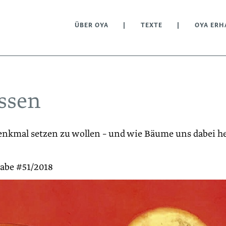
ÜBER OYA
TEXTE
OYA ERH
assen
Denkmal setzen zu wollen – und wie Bäume uns dabei h
gabe #51/2018