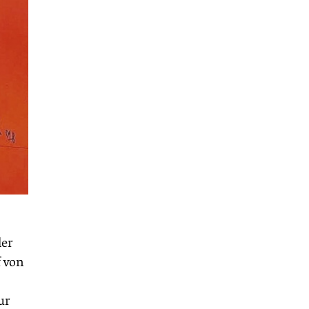
ler
f von
ur