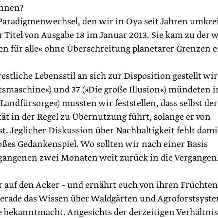
önnen?
n Paradigmenwechsel, den wir in Oya seit Jahren umkre
r Titel von Ausgabe 18 im Januar 2013. Sie kam zu der 
ben für alle« ohne Überschreitung planetarer Grenzen e
stliche Lebensstil an sich zur Disposition gestellt wir
smaschine«) und 37 (»Die große Illusion«) mündeten i
»Landfürsorge«) mussten wir feststellen, dass selbst der
t in der Regel zu Übernutzung führt, solange er von
t. Jeglicher Diskussion über Nachhaltigkeit fehlt dami
bloßes Gedankenspiel. Wo sollten wir nach einer Basis
rgangenen zwei Monaten weit zurück in die Vergangen
uf den Acker – und ernährt euch von ihren Früchten
 gerade das Wissen über Waldgärten und Agroforstsyst
 bekanntmacht. Angesichts der derzeitigen Verhältnis