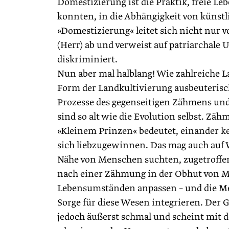
Domestizierung ist die Praktik, freie Le
konnten, in die Abhängigkeit von künst
»Domestizierung« leitet sich nicht nur 
(Herr) ab und verweist auf patriarchale
diskriminiert.
Nun aber mal halblang! Wie zahlreiche L
Form der Landkultivierung ausbeuterisc
Prozesse des gegenseitigen Zähmens u
sind so alt wie die Evolution selbst. Z
»Kleinem Prinzen« bedeutet, einander 
sich liebzugewinnen. Das mag auch auf W
Nähe von Menschen suchten, zugetroffen 
nach einer Zähmung in der Obhut von Me
Lebensumständen anpassen – und die Men
Sorge für diese Wesen integrieren. Der 
jedoch äußerst schmal und scheint mit d