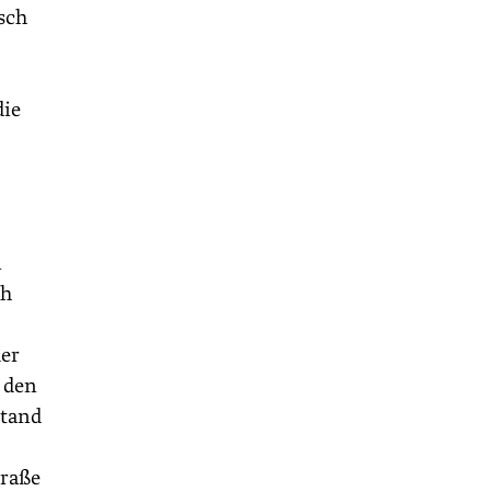
isch
die
,
n
ch
der
u den
stand
traße