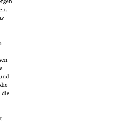
orgen
en.
us
e
sen
s
 und
die
 die
t