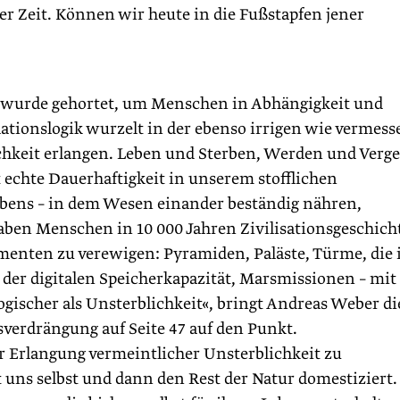
er Zeit. Können wir heute in die Fußstapfen jener
 – wurde gehortet, um Menschen in Abhängigkeit und
tionslogik wurzelt in der ebenso irrigen wie vermes
keit erlangen. Leben und Sterben, Werden und Verg
chte Dauerhaftigkeit in unserem stofflichen
ebens – in dem Wesen einander beständig nähren,
aben Menschen in 10 000 Jahren Zivilisationsgeschich
menten zu verewigen: Pyramiden, Paläste, Türme, die 
der digitalen Speicherkapazität, Marsmissionen – mit
ogischer als Unsterblichkeit«, bringt Andreas Weber di
sverdrängung auf Seite 47 auf den Punkt.
r Erlangung vermeintlicher Unsterblichkeit zu
uns selbst und dann den Rest der Natur domestiziert.