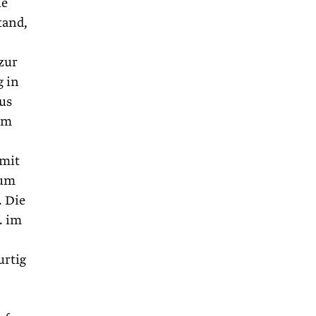
ie
tand,
zur
g in
us
im
 mit
 um
. Die
. im
urtig