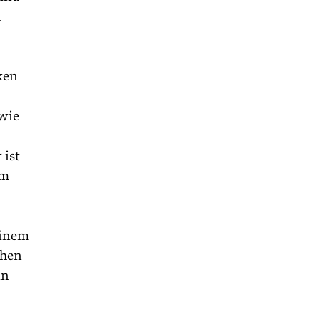
h
ken
 wie
 ist
em
einem
chen
in