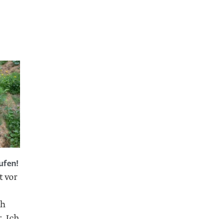
ufen!
t vor
ch
. Ich