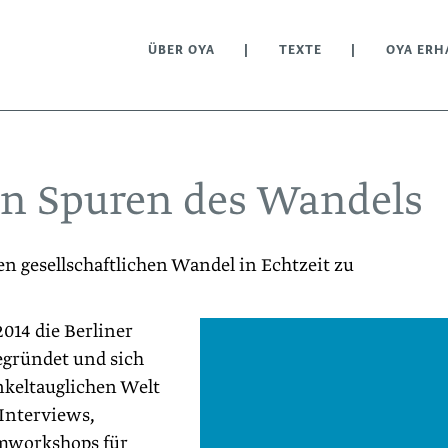
ÜBER OYA
TEXTE
OYA ERH
den Spuren des Wandels
n gesellschaftlichen Wandel in Echtzeit zu
014 die Berliner
egründet und sich
nkeltauglichen Welt
 Interviews,
lmworkshops für