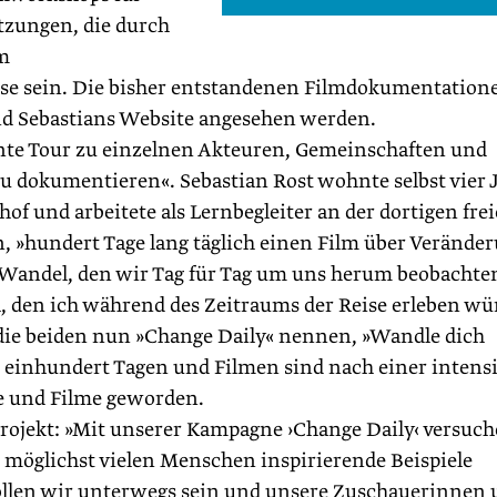
tzungen, die durch
um
se sein. Die bisher entstandenen Filmdokumentation
und Sebastians Website angesehen werden.
nte Tour zu einzelnen Akteuren, Gemeinschaften und
u dokumentieren«. Sebastian Rost wohnte selbst vier 
of und arbeitete als Lernbegleiter an der dortigen fre
on, »hundert Tage lang täglich einen Film über Verände
 Wandel, den wir Tag für Tag um uns herum beobachte
 den ich während des Zeitraums der Reise erleben wü
as die beiden nun »Change Daily« nennen, »Wandle dich
n einhundert Tagen und Filmen sind nach einer intens
e und Filme geworden.
Projekt: »Mit unserer Kampagne ›Change Daily‹ versuc
 möglichst vielen Menschen inspirierende Beispiele
ollen wir unterwegs sein und unsere Zuschauerinnen