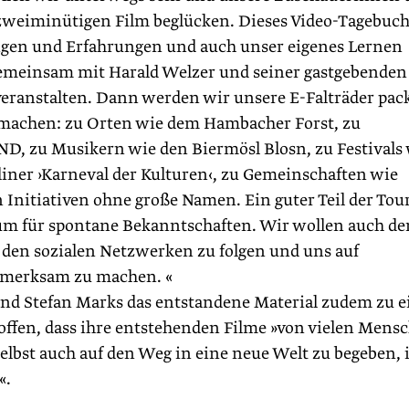
 zweiminütigen Film beglücken. Dieses Video-Tagebuc
gen und Erfahrungen und auch unser eigenes Lernen
 gemeinsam mit Harald Welzer und seiner gastgebenden
veranstalten. Dann werden wir unsere E-Falträder pac
machen: zu Orten wie dem Hambacher Forst, zu
, zu Musikern wie den Biermösl Blosn, zu Festivals
liner ›Karneval der Kulturen‹, zu Gemeinschaften wie
Initiativen ohne große Namen. Ein guter Teil der Tour
Raum für spontane Bekanntschaften. Wir wollen auch d
 den sozialen Netzwerken zu folgen und uns auf
fmerksam zu machen. «
 und Stefan Marks das entstandene Material zudem zu 
offen, dass ihre entstehenden Filme »von vielen Mens
lbst auch auf den Weg in eine neue Welt zu begeben, 
«.