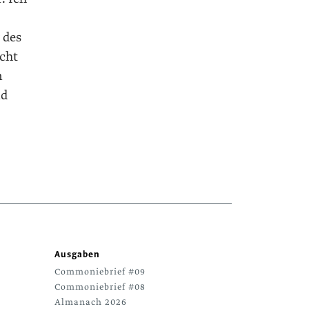
 des
icht
n
nd
Ausgaben
Commoniebrief #09
Commoniebrief #08
Almanach 2026