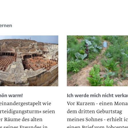
lernen
chön warm!
Ich werde mich nicht verka
einandergestapelt wie
Vor Kurzem - einen Mona
erteidigungsturm« seien
dem dritten Geburtstag
er Räume des alten
meines Sohnes - erhielt i
s seines Freundes in
einen Brief vom Jobcenter