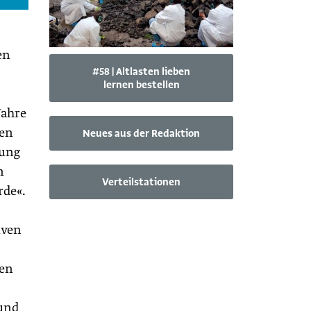
en
#58 | Altlasten lieben
lernen bestellen
Jahre
ien
Neues aus der Redaktion
rung
n
Verteilstationen
rde«.
iven
hen
 und