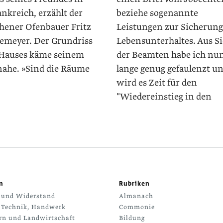
nkreich, erzählt der
beziehe sogenannte
ener Ofenbauer Fritz
Leistungen zur Sicherung
emeyer. Der Grundriss
Lebensunterhaltes. Aus S
 Hauses käme seinem
der Beamten habe ich nu
 nahe. »Sind die Räume
lange genug gefaulenzt u
wird es Zeit für den
"Wiedereinstieg in den
n
Rubriken
 und Widerstand
Almanach
 Technik, Handwerk
Commonie
rn und Landwirtschaft
Bildung