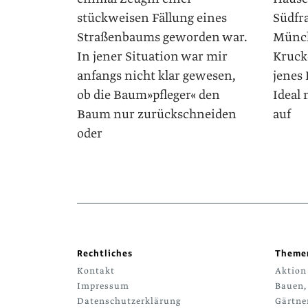
stückweisen Fällung eines
Südfra
Straßenbaums geworden war.
Münch
In jener Situation war mir
Kruck
anfangs nicht klar gewesen,
jenes
ob die Baum»pfleger« den
Ideal
Baum nur zurückschneiden
auf
oder
Rechtliches
Theme
Kontakt
Aktion
Impressum
Bauen,
Datenschutzerklärung
Gärtne