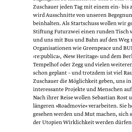
Zuschauer jeden Tag mit einem ein- bis
wird Ausschnitte von unseren Begegnun
beinhalten. Als Startschuss wollen wir
Stiftung Futurzwei einen runden Tisch 
und uns mit Bus und Bahn auf den Weg 
Organisationen wie Greenpeace und BUND
›re:publica‹, ›New Heritage‹ und dem Ber
Tempelhof oder Zegg und vielen weiteren 
schon geplant – und trotzdem ist viel 
Zuschauer die Möglichkeit geben, uns in
interessante Projekte und Menschen au
Nach ihrer Reise wollen Sebastian Rost
längeren »Roadmovie« verarbeiten. Sie h
gesehen werden und Mut machen, sich se
der Utopien Wirklichkeit werden dürfen