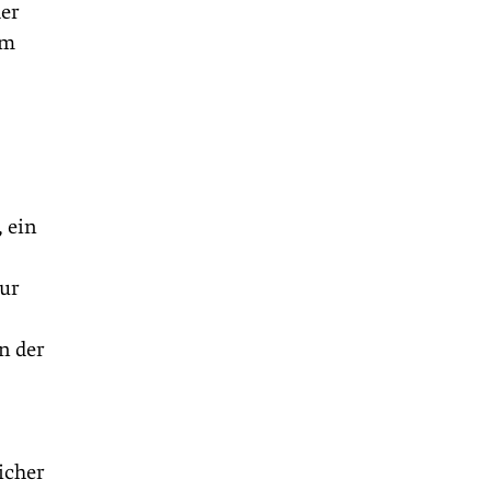
der
um
 ein
nur
n der
icher