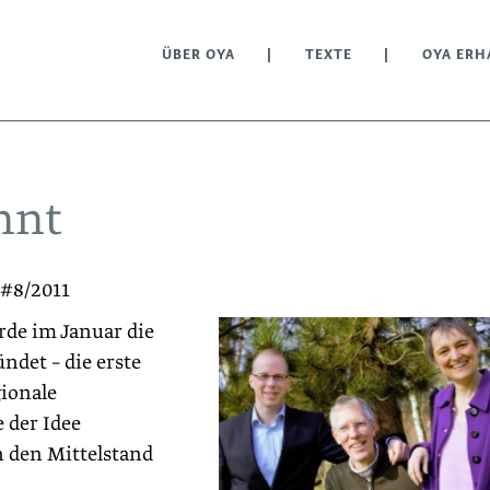
ÜBER OYA
TEXTE
OYA ERH
nnt
 #8/2011
rde im Januar die
det – die erste
ionale
 der Idee
den Mittelstand