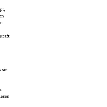
pt,
en
rn
Kraft
 sie
as
ieses