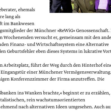
eberater, ehemals
re lang als
aft im Bankwesen
gsmitglieder der Münchner »ReWiG« Genossenschaft. 
an Wochenenden versucht er, gemeinsam mit den and
den Finanz- und Wirtschaftssystem eine Alternative
den Geburtsfehler eben dieses Systems in lukrative Vort
Arbeitsplatz, führt der Weg durch den Hinterhof ein
en Eingangstür einer Münchener Vermögensverwaltung
igen Konferenzzimmer der Firma anzutreffen. Die
oßbanken ins Wanken brachte,« beginnt er zu erzählen,
talistischen, rein wachstumsorientierten
unehmend nach alternativen Ideen umgesehen. Auch au