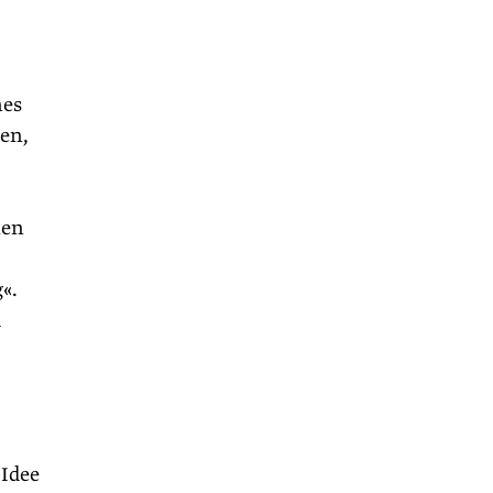
nes
den,
uen
«.
d
 Idee