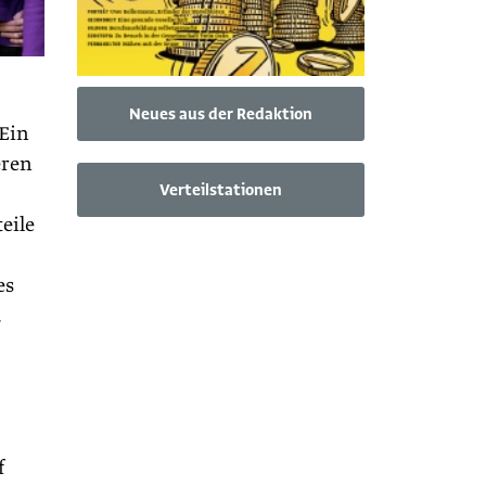
Neues aus der Redaktion
Ein
eren
Verteilstationen
eile
es
.
f