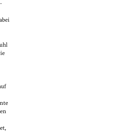
-
abei
uhl
ie
auf
ante
ten
et,