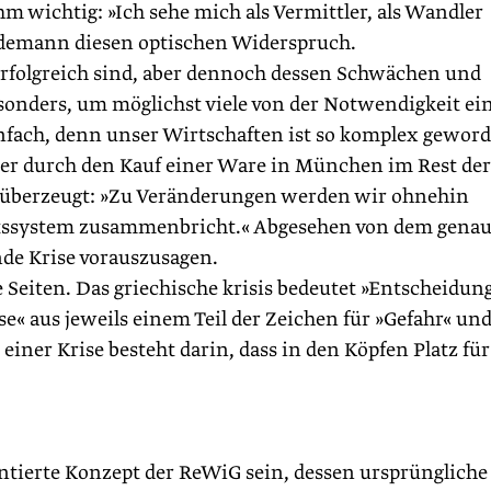
hm wichtig: »Ich sehe mich als Vermittler, als Wandler
edemann diesen optischen Widerspruch.
rfolgreich sind, aber dennoch dessen Schwächen und
sonders, um möglichst viele von der Notwendigkeit ei
infach, denn unser Wirtschaften ist so komplex gewor
er durch den Kauf einer Ware in München im Rest der
 überzeugt: »Zu Veränderungen werden wir ohnehin
tssystem zusammenbricht.« Abgesehen von dem gena
nde Krise vorauszusagen.
e Seiten. Das griechische krisis bedeutet »Entscheidung
se« aus jeweils einem Teil der Zeichen für »Gefahr« un
ner Krise besteht darin, dass in den Köpfen Platz für
ntierte Konzept der ReWiG sein, dessen ursprüngliche