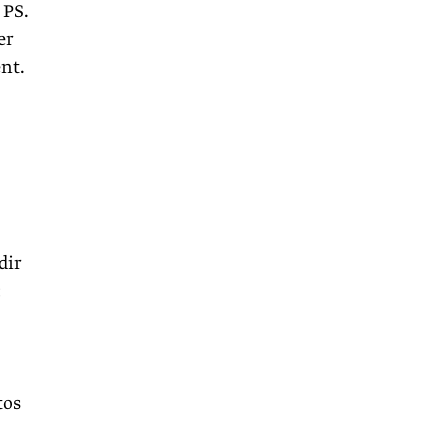
 PS.
er
nt.
dir
«
tos