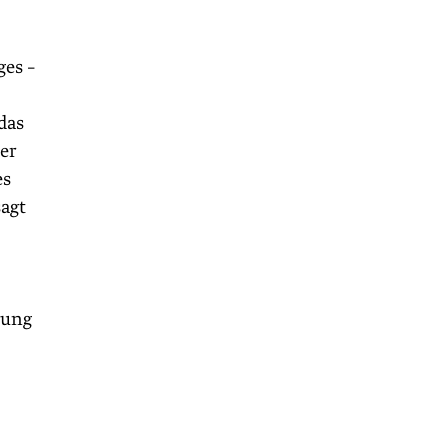
ges –
das
er
es
sagt
mung