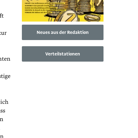
ft
Neues aus der Redaktion
zur
Verteilstationen
nten
tige
ich
ass
on
n
in