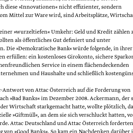
 diese »Innovationen« nicht effizienter, sondern
om Mittel zur Ware wird, sind Arbeitsplätze, Wirtscha
o einer »wurzeltiefen« Umkehr: Geld und Kredit zählen 
llten als öffentliches Gut definiert und unter
n. Die »Demokratische Bank« würde folgende, in ihrer
n erfüllen: ein kostenloses Girokonto, sichere Sparko
chenfreundlichen Service in einem flächendeckenden
Unternehmen und Haushalte und schließlich kostengüns
c-Antwort von Attac Österreich auf die Forderung von
ach »Bad Banks« im Dezember 2008. Ackermann, der s
der Wirtschaft starkgemacht hatte, wollte plötzlich, d
ielle »Giftmüll«, an dem sie sich verschluckt hatten, v
rde. Attac Deutschland und Attac Österreich forderte
ng von »Good Banks«. So kam ein Nachdenken darüber 