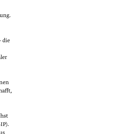
ung.
 die
ler
nnen
afft,
chst
IP).
us