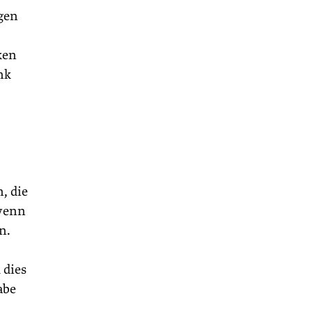
igen
ken
nk
, die
 wenn
n.
 dies
abe