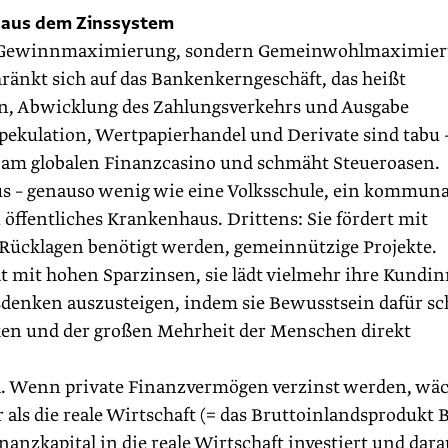
 aus dem Zinssystem
ht Gewinnmaximierung, sondern Gemeinwohlmaximier
chränkt sich auf das Bankenkerngeschäft, das heißt
n, Abwicklung des Zahlungsverkehrs und Ausgabe
Spekulation, Wertpapierhandel und Derivate sind tabu –
t am globalen Finanzcasino und schmäht Steueroasen.
us – genauso wenig wie eine Volksschule, ein kommuna
öffentliches Krankenhaus. Drittens: Sie fördert mit
 Rücklagen benötigt werden, gemeinnützige Projekte.
 mit hohen Spar­zinsen, sie lädt vielmehr ihre Kundi
enken auszusteigen, indem sie Bewusstsein dafür sch
ken und der großen Mehrheit der Menschen direkt
ich. Wenn private Finanzvermögen verzinst werden, wä
 als die reale Wirtschaft (= das Bruttoinlandsprodukt B
anzkapital in die reale Wirtschaft investiert und dara