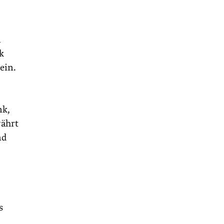
n
k
ein.
nk,
währt
nd
s