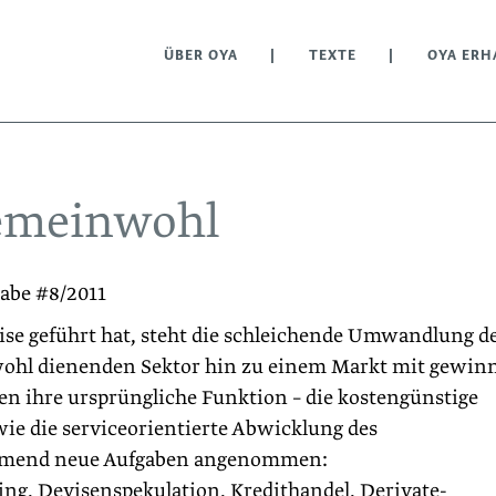
ÜBER OYA
TEXTE
OYA ERH
Gemeinwohl
gabe #8/2011
ise geführt hat, steht die schleichende Umwandlung d
hl dienenden Sektor hin zu einem Markt mit gewin
 ihre ursprüngliche Funktion – die kostengünstige
ie die serviceorientierte Abwicklung des
ehmend neue Aufgaben angenommen:
g, Devisenspekulation, Kredithandel, Derivate-