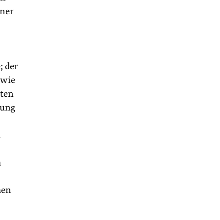
rner
; der
owie
lten
rung
m
h
hen