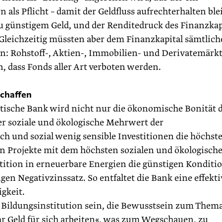
s Pflicht – damit der Geldfluss aufrechterhalten blei
günstigem Geld, und der Renditedruck des Finanzkap
 Gleichzeitig müssten aber dem Finanzkapital sämtlich
: Rohstoff-, Aktien-, Immobilien- und Derivatemärkt
n, dass Fonds aller Art verboten werden.
chaffen
atische Bank wird nicht nur die ökonomische Bonität 
er soziale und ökologische Mehrwert der
h und sozial wenig sensible Investitionen die höchst
en Projekte mit dem höchsten sozialen und ökologisch
tition in erneuerbare Energien die günstigen Konditi
gen Negativzinssatz. So entfaltet die Bank eine effekti
gkeit.
 Bildungsinstitution sein, die Bewusstsein zum Them
 Ihr Geld für sich arbeiten«, was zum Wegschauen, zu