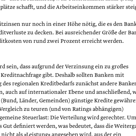
plätze schafft, und die Arbeitseinkommen stärker ste
tzinsen nur noch in einer Höhe nötig, die es den Ban
ditverluste zu decken. Bei ausreichender Größe der Ba
ditkosten von rund zwei Prozent erreicht werden.
rd sein, dass aufgrund der Verzinsung ein zu großes
e Kreditnachfrage gibt. Deshalb sollten Banken mit
des regionalen Kreditbedarfs zunächst andere Banken
en, auch auf internationaler Ebene und anschließend,
at (Bund, Länder, Gemeinden) günstige Kredite gewähre
 Vergleich zu teuren (und von Ratings abhängigen)
gemeine Steuerlast: Die Verteilung wird gerechter. Um
es Gut definiert werden, was bedeutet, dass die Weiterg
 nicht als »Leistung« angesehen wird, aus der ein