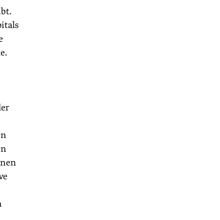
bt.
itals
e
e.
der
en
en
onen
ve
a