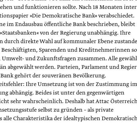
ssehen und funktionieren sollte. Nach 18 Monaten inte
itionspapier »Die Demokratische Bank« verabschiedet.
ne im Endausbau öffentliche Bank beschrieben, bleibt
 »Staatsbanken« von der Regierung unabhängig. Ihre
 durch direkte Wahl auf kommunaler Ebene zustande
us Beschäftigten, Sparenden und Kreditnehmerinnen s
, Umwelt- und Zukunftsfragen zusammen. Alle gewäh
rän abgewählt werden. Parteien, Parlament und Regie
 Bank gehört der souveränen Bevölkerung.
heitsfehler: Ihre Umsetzung ist von der Zustimmung i
ng abhängig. Beides ist unter den gegenwärtigen
icht sehr wahrscheinlich. Deshalb hat Attac Österreic
setzungsstufe selbst zu gründen – als private
ts alle Charakteristika der idealtypischen Demokratisc