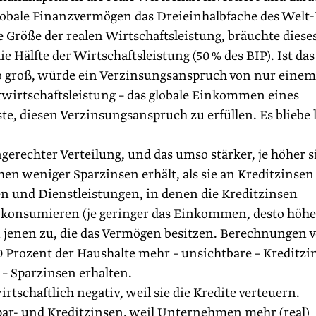
globale Finanzvermögen das Dreieinhalbfache des Welt-
 Größe der realen Wirtschaftsleistung, bräuchte dieses
e Hälfte der Wirtschaftsleistung (50 % des BIP). Ist das
 groß, würde ein Verzinsungsanspruch von nur einem
twirtschaftsleistung – das globale Einkommen eines
e, diesen Verzinsungsanspruch zu erfüllen. Es bliebe 
erechter Verteilung, und das umso stärker, je höher s
en weniger Sparzinsen erhält, als sie an Kreditzinsen
n und Dienstleistungen, in denen die Kreditzinsen
e konsumieren (je geringer das Einkommen, desto höhe
 jenen zu, die das Vermögen besitzen. Berechnungen 
0 Prozent der Haushalte mehr – unsichtbare – Kreditzi
 – Sparzinsen erhalten.
tschaftlich negativ, weil sie die Kredite verteuern.
Spar- und Kreditzinsen, weil Unternehmen mehr (real)