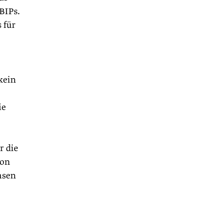
BIPs.
 für
kein
ie
r die
von
nsen