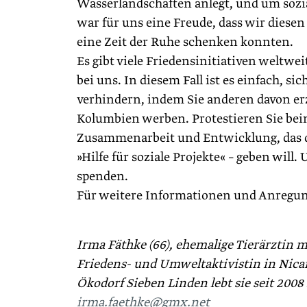
Wasserlandschaften anlegt, und um sozi
war für uns eine Freude, dass wir dies
eine Zeit der Ruhe schenken konnten.
Es gibt viele Friedensinitiativen weltwe
bei uns. In diesem Fall ist es einfach, s
verhindern, indem Sie anderen davon er
Kolumbien werben. Protestieren Sie bei
Zusammenarbeit und Entwicklung, das de
»Hilfe für soziale Projekte« – geben wil
spenden.
Für weitere Informationen und Anregu
Irma Fäthke (66), ehemalige Tierärztin 
Friedens- und Umweltaktivistin in Nica
Ökodorf Sieben Linden lebt sie seit 20
irma.faethke@gmx.net