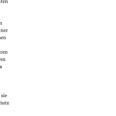
nten
en
iner
hen
hren
dem
a
 sie
chutz