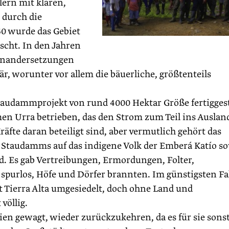
lern mit klaren,
 durch die
60 wurde das Gebiet
scht. In den Jahren
einandersetzungen
är, worunter vor allem die bäuerliche, größtenteils
taudammprojekt von rund 4000 Hektar Größe fertiggest
n Urra betrieben, das den Strom zum Teil ins Auslan
räfte daran beteiligt sind, aber vermutlich gehört das
 Staudamms auf das indigene Volk der Emberá Katío s
d. Es gab Vertreibungen, Ermordungen, Folter,
urlos, Höfe und Dörfer brannten. Im günstigsten Fa
 Tierra Alta umgesiedelt, doch ohne Land und
völlig.
ien gewagt, wieder zurückzukehren, da es für sie sons