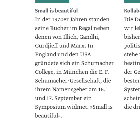
Small is beautiful
Kollab
In der 1970er Jahren standen
Die D
seine Bücher im Regal neben
wir le
denen von Illich, Gandhi,
bishe
Gurdjieff und Marx. In
polit
England und den USA
stehe 
gründete sich ein Schumacher
besti
College, in München die E. F.
der Ge
Schumacher-Gesellschaft, die
beste
ihrem Namensgeber am 16.
Syste
und 17. September ein
schein
Symposium widmet. »Small is
die d
beautiful«.