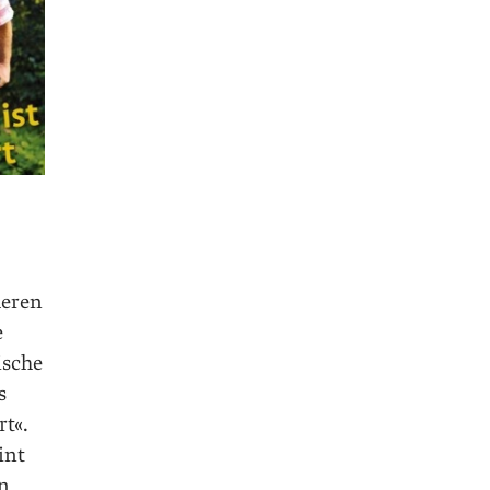
heren
e
ische
s
rt«.
int
en