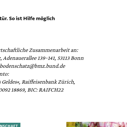
ür. So ist Hilfe möglich
rtschaftliche Zusammenarbeit an:
 Adenauer­allee 139–141, 53113 Bonn
mas.bodenschatz@bmz.bund.de
nto:
 Geldes«, Raiffeisenbank Zürich,
 0092 18869, BIC: RAIFCH22
INSCHAFT