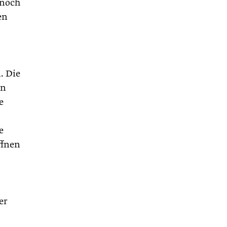
nnoch
en
. Die
en
e
e
ffnen
er