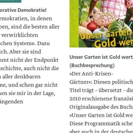
orative Demokratie!
emokratien, in denen
ben, sind die besten aller
r verwirklichten
ischen Systeme. Dazu
ich. Aber sie sind
Unser Garten ist Gold wert
mmt nicht der Endpunkt
(Buchbesprechung)
schichte, auch nicht die
»Der Anti-Krisen-
n aller denkbaren
Gärtner«: Diesen politisc
me, und schon gar nicht
Titel trägt – übersetzt – di
en sie mir in der Lage,
2010 erschienene französ
rängenden
Originalausgabe des Buch
»Unser Garten ist Gold we
Diese Programmatik sche
aber auch in der deutsch