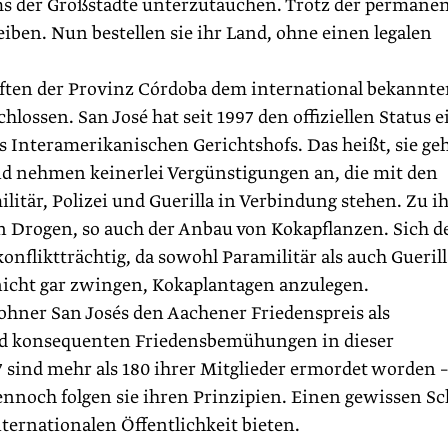
ums der Großstädte unterzutauchen. Trotz der permane
iben. Nun bestellen sie ihr Land, ohne einen legalen
haften der Provinz Córdoba dem international bekannt
lossen. San José hat seit 1997 den offiziellen Status e
 Interamerikanischen Gerichtshofs. Das heißt, sie ge
nd nehmen keinerlei Vergünstigungen an, die mit den
itär, Polizei und Guerilla in Verbindung stehen. Zu i
on Drogen, so auch der Anbau von Kokapflanzen. Sich 
onfliktträchtig, da ­sowohl Paramilitär als auch Guerill
icht gar zwingen, Kokaplantagen anzulegen.
ohner San Josés den Aachener Friedenspreis als
und konsequenten Friedensbemühungen in dieser
 sind mehr als 180 ihrer Mitglieder ermordet worden –
ennoch folgen sie ihren Prinzipien. Einen gewissen S
ernationalen Öffentlichkeit bieten.