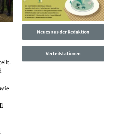
Neues aus der Redaktion
Verteilstationen
ellt.
d
owie
ll
t