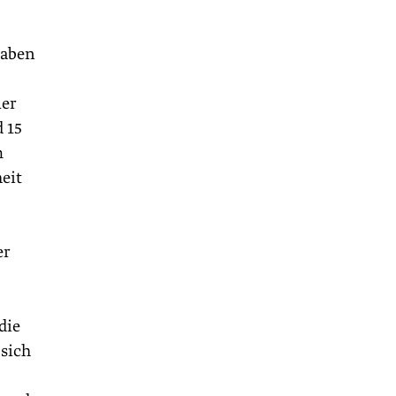
haben
uer
d 15
m
eit
er
die
 sich