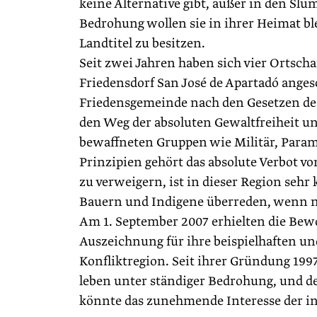
keine Alternative gibt, außer in den Sl
Bedrohung wollen sie in ihrer Heimat ble
Landtitel zu besitzen.
Seit zwei Jahren haben sich vier Ortsc
Friedensdorf San José de Apartadó angesch
Friedensgemeinde nach den Gesetzen des
den Weg der absoluten Gewaltfreiheit u
bewaffneten Gruppen wie Militär, Paramil
Prinzipien gehört das absolute Verbot v
zu verweigern, ist in dieser Region sehr k
Bauern und Indigene überreden, wenn n
Am 1. September 2007 erhielten die Bew
Auszeichnung für ihre beispielhaften 
Konfliktregion. Seit ihrer Gründung 1997
leben unter ständiger Bedrohung, und d
könnte das zunehmende Interesse der int