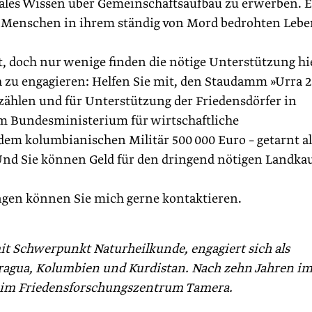
ales Wissen über Gemeinschaftsaufbau zu erwerben. E
en Menschen in ihrem ständig von Mord bedrohten Leb
it, doch nur wenige finden die nötige Unterstützung hi
ich zu engagieren: Helfen Sie mit, den Staudamm »Urra 2
zählen und für Unterstützung der Friedensdörfer in
m Bundesministerium für wirtschaftliche
m kolumbianischen Militär 500 000 Euro – getarnt al
l. Und Sie können Geld für den dringend nötigen Landka
ngen können Sie mich gerne kontaktieren.
mit Schwerpunkt Naturheilkunde, engagiert sich als
ragua, Kolumbien und Kurdistan. Nach zehn Jahren i
08 im Friedensforschungszentrum Tamera.