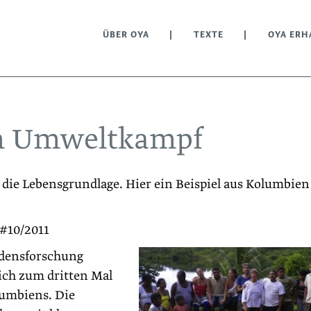
ÜBER OYA
TEXTE
OYA ERH
im Umweltkampf
e Lebensgrundlage. Hier ein Beispiel aus Kolumbien 
 #10/2011
edensforschung
ich zum dritten Mal
umbiens. Die