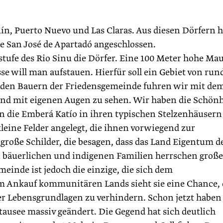
uín, Puerto Nuevo und Las Claras. Aus diesen Dörfern 
e San José de Apartadó angeschlossen.
stufe des Rio Sinu die Dörfer. Eine 100 Meter hohe Ma
sse will man aufstauen. Hierfür soll ein Gebiet von run
den Bauern der Friedensgemeinde fuhren wir mit de
and mit eigenen Augen zu sehen. Wir haben die Schönh
ern die Emberá Katío in ihren typischen Stelzenhäusern
leine Felder angelegt, die ihnen vorwiegend zur
große Schilder, die besagen, dass das Land Eigentum d
en bäuerlichen und indigenen Familien herrschen große
einde ist jedoch die einzige, die sich dem
m Ankauf kommunitären Lands sieht sie eine Chance, 
r Lebensgrundlagen zu verhindern. Schon jetzt haben
ausee massiv geändert. Die Gegend hat sich deutlich