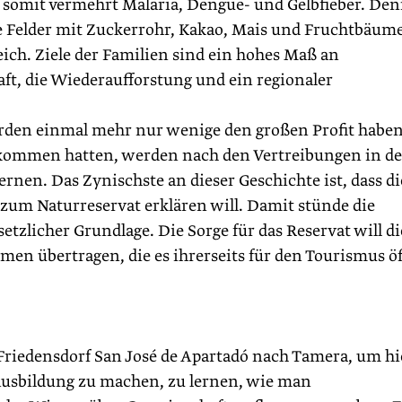
 somit vermehrt Malaria, Dengue- und Gelb­fieber. De
e Felder mit ­Zuckerrohr, Kakao, Mais und Fruchtbäum
reich. Ziele der Familien sind ein hohes Maß an
aft, die Wiederaufforstung und ein regionaler
rden einmal mehr nur wenige den großen Profit haben
skommen hatten, werden nach den Vertreibungen in d
ernen. Das Zynischste an dieser Geschichte ist, dass di
zum Naturreservat erklären will. Damit stünde die
tzlicher Grundlage. Die Sorge für das Reservat will di
en übertragen, die es ihrerseits für den Tourismus ö
Friedensdorf San José de Apartadó nach Tamera, um hi
Ausbildung zu machen, zu lernen, wie man