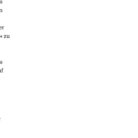
s
en
er
« zu
s
uf
m