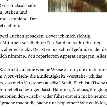
er schicksalshafte
n, Stehen und
rund, strahlend. Der
betrachten.
 zwei Kuchen gebacken. Bevor ich mich richtig
r Mitarbeit verpflichtet: Der Sand muss durch einen
 aber es stockt. Der Stein ist schnell gefunden, der d
lich nimmt K. den reparierten Apparat entgegen. Alles
. spricht auf eine weiche Weise zu mir, die mich inne
 Wort »Tisch« die Eindeutigkeit? »Verstehe« ich das
s, das mein Verstehen auslöst? Schließlich ist »Tisch«
rommelfell schwingen lässt, Hammer, Amboss, Steigbüg
Neuronen den »Tisch«? Oder führt erst ein nicht-neuro
Sprache macht die Sache nur bequemer? Wie weiß ich,