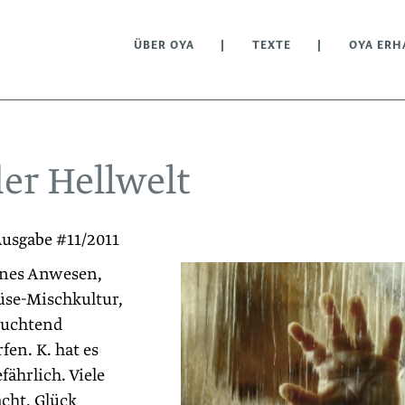
ÜBER OYA
TEXTE
OYA ERH
er Hellwelt
usgabe #11/2011
enes Anwesen,
üse-Mischkultur,
euch­tend
fen. K. hat es
fährlich. Viele
acht, Glück