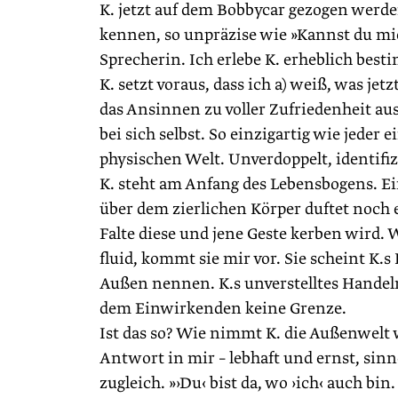
K. jetzt auf dem Bobbycar gezogen werden w
kennen, so unpräzise wie »Kannst du mic
Sprecherin. Ich erlebe K. erheblich best
K. setzt voraus, dass ich a) weiß, was je
das Ansinnen zu voller Zufriedenheit au
bei sich selbst. So einzigartig wie jeder
physischen Welt. Unverdoppelt, identifi
K. steht am Anfang des Lebensbogens. Ei
über dem zierlichen Körper duftet noch 
Falte diese und jene Geste kerben wird.
fluid, kommt sie mir vor. Sie scheint K
Außen nennen. K.s unverstelltes Handeln
dem Einwirkenden keine Grenze.
Ist das so? Wie nimmt K. die Außenwelt w
Antwort in mir – lebhaft und ernst, sin
zugleich. »›Du‹ bist da, wo ›ich‹ auch bin