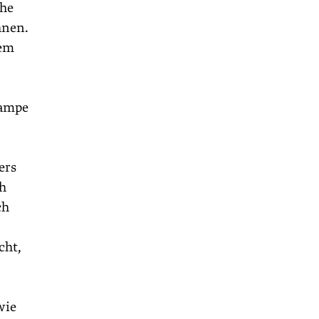
ehe
hnen.
dem
lampe
ers
ch
ch
cht,
wie