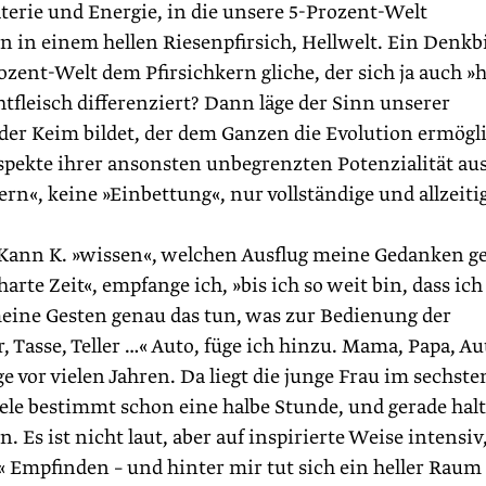
terie und Energie, in die unsere 5-Prozent-Welt
n in einem hellen Riesenpfirsich, Hellwelt. Ein Denkb
ozent-Welt dem Pfirsichkern gliche, der sich ja auch »h
tfleisch differenziert? Dann läge der Sinn unserer
h der Keim bildet, der dem Ganzen die Evolution ermögli
pekte ihrer ansonsten unbegrenzten Potenzialität aus
Kern«, keine »Einbettung«, nur vollständige und allzeiti
 Kann K. »wissen«, welchen Ausflug meine Gedanken g
e Zeit«, empfange ich, »bis ich so weit bin, dass ich
eine Gesten genau das tun, was zur Bedienung der
r, Tasse, Teller …« Auto, füge ich hinzu. Mama, Papa, Au
 vor vielen Jahren. Da liegt die junge Frau im sechste
ele bestimmt schon eine halbe Stunde, und gerade halt
Es ist nicht laut, aber auf inspi­rierte Weise intensiv
s« Empfinden – und hinter mir tut sich ein heller Raum 