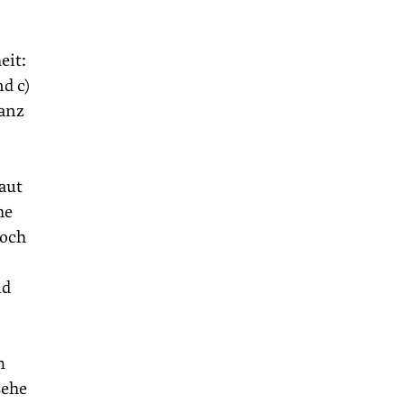
eit:
nd c)
ganz
aut
he
noch
nd
m
sehe