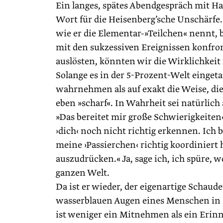
Ein langes, spätes Abendgespräch mit Hans
Wort für die Heisenberg’sche Unschärfe.
wie er die Elementar-»Teilchen« nennt, b
mit den sukzessiven Ereignissen konfron
auslösten, könnten wir die Wirklichkeit
Solange es in der 5-Prozent-Welt einget
wahrnehmen als auf exakt die Weise, die 
eben »scharf«. In Wahrheit sei natürlich
»Das bereitet mir große Schwierigkeite
›dich‹ noch nicht richtig erkennen. Ich b
meine ›Passierchen‹ richtig ­koordiniert 
auszudrücken.« Ja, sage ich, ich spüre, 
ganzen Welt.
Da ist er wieder, der eigenartige Schaude
wasserblauen Augen eines Menschen in K
ist weniger ein Mitnehmen als ein Eri