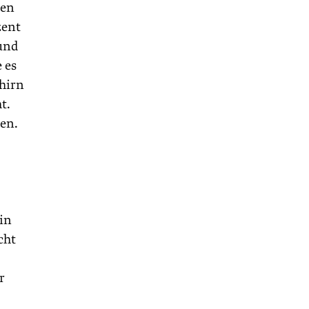
den
zent
und
 es
ehirn
t.
gen.
in
cht
r