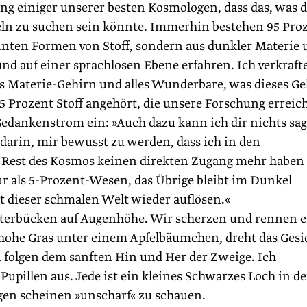
ung einiger unserer besten Kosmologen, dass das, was 
eln zu suchen sein könnte. Immerhin bestehen 95 Pro
nten Formen von Stoff, sondern aus dunkler Materie 
d auf einer sprachlosen Ebene erfahren. Ich verkrafte
s Materie-Gehirn und alles Wunderbare, was dieses G
5 Prozent Stoff angehört, die unsere Forschung erreich
 Gedankenstrom ein: »Auch dazu kann ich dir nichts sa
darin, mir bewusst zu werden, dass ich in den
est des Kosmos keinen direkten Zugang mehr haben
r als 5-Prozent-Wesen, das Übrige bleibt im Dunkel
t dieser schmalen Welt wieder auflösen.«
terbücken auf Augenhöhe. Wir scherzen und rennen e
s hohe Gras unter einem Apfelbäumchen, dreht das Gesi
n folgen dem sanften Hin und Her der Zweige. Ich
Pupillen aus. Jede ist ein kleines ­Schwarzes ­Loch in de
Augen scheinen »unscharf« zu schauen.