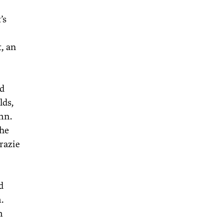
’s
, an
nd
lds,
nn.
öhe
razie
d
.
n