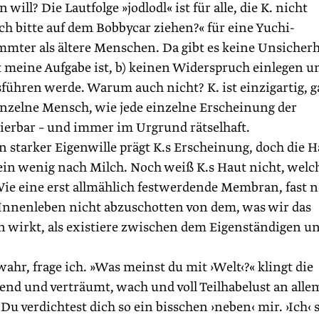
ill? Die Lautfolge »jodlodl« ist für alle, die K. nicht
h bitte auf dem Bobbycar ziehen?« für eine Yuchi-
immter als ältere Menschen. Da gibt es keine Unsicherh
tzt meine Aufgabe ist, b) keinen Widerspruch einlegen u
sführen werde. Warum auch nicht? K. ist einzigartig, 
 einzelne Mensch, wie jede einzelne Erscheinung der
zierbar – und immer im Urgrund rätselhaft.
n starker Eigenwille prägt K.s Erscheinung, doch die H
ein wenig nach Milch. Noch weiß K.s Haut nicht, welc
 Wie eine erst allmählich festwerdende Membran, fast 
.s Innenleben nicht abzuschotten von dem, was wir das
 wirkt, als existiere zwischen dem ­Eigenständigen u
ahr, frage ich. »Was meinst du mit ›Welt‹?« klingt die
nend und verträumt, wach und voll Teilhabelust an alle
. Du verdichtest dich so ein bisschen ›neben‹ mir. ›Ich‹ 