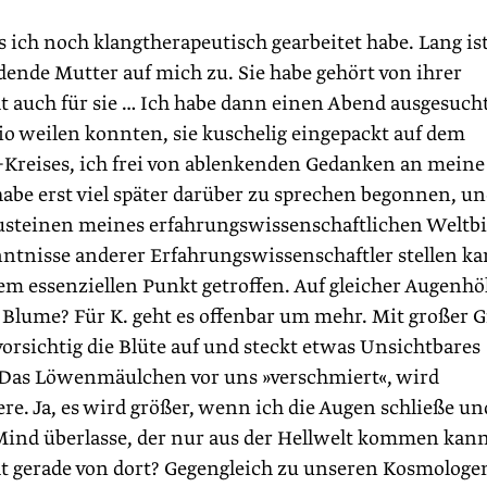
 ich noch klang­therapeutisch gearbeitet habe. Lang ist
ende Mutter auf mich zu. Sie habe gehört von ihrer
 auch für sie … Ich habe dann einen Abend ausgesucht
o weilen konnten, sie kuschelig eingepackt auf dem
Kreises, ich frei von ablenkenden Gedanken an meine
abe erst viel später darüber zu sprechen begonnen, u
austeinen meines erfahrungswissenschaftlichen Weltbi
ntnisse anderer Erfahrungswissenschaftler stellen ka
em essenziellen Punkt getroffen. Auf gleicher Augenh
Blume? Für K. geht es offenbar um mehr. Mit großer ­G
 vorsichtig die Blüte auf und steckt etwas Unsichtbares
. Das Löwenmäulchen vor uns »verschmiert«, wird
ere. Ja, es wird größer, wenn ich die Augen schließe un
ind überlasse, der nur aus der Hellwelt kommen kann
ht gerade von dort? Gegengleich zu unseren Kosmologe