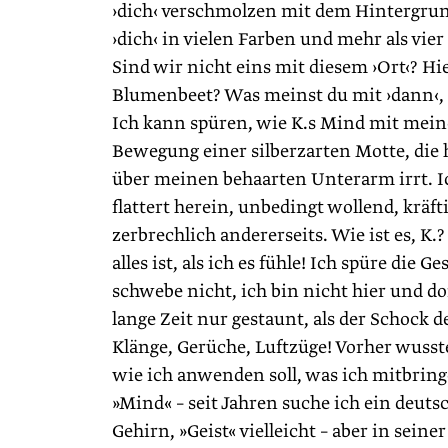
›dich‹ verschmolzen mit dem Hintergrund. 
›dich‹ in vielen Farben und mehr als vie
Sind wir nicht eins mit diesem ›Ort‹? Hi
Blumenbeet? Was meinst du mit ›dann‹, ›
Ich kann spüren, wie K.s Mind mit mein
Bewegung einer silberzarten Motte, die 
über meinen behaarten Unterarm irrt. I
flattert herein, unbedingt wollend, kräfti
zerbrechlich andererseits. Wie ist es, K.
alles ist, als ich es fühle! Ich spüre die G
schwebe nicht, ich bin nicht hier und do
lange Zeit nur gestaunt, als der Schock d
Klänge, Gerüche, Luftzüge! Vorher wusste i
wie ich anwenden soll, was ich mitbring
»Mind« – seit Jahren suche ich ein deut
Gehirn, »Geist« vielleicht – aber in sein