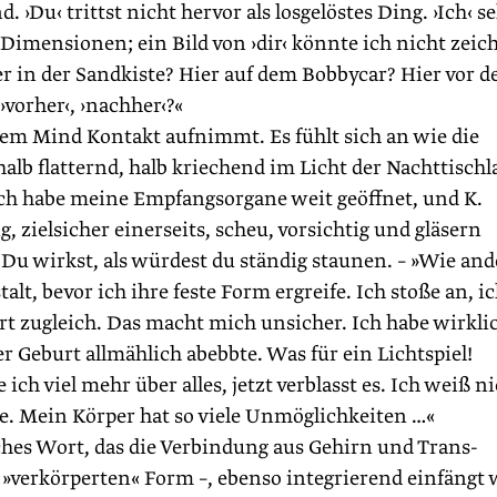
›Du‹ trittst nicht hervor als losgelöstes Ding. ›Ich‹ s
r Dimensionen; ein Bild von ›dir‹ könnte ich nicht zeic
er in der Sandkiste? Hier auf dem Bobbycar? Hier vor 
vorher‹, ›nachher‹?«
em Mind Kontakt aufnimmt. Es fühlt sich an wie die
halb flatternd, halb kriechend im Licht der Nachttisch
ch habe meine Empfangsorgane weit geöffnet, und K.
g, zielsicher einerseits, scheu, vorsichtig und gläsern
? Du wirkst, als würdest du ständig staunen. – »Wie and
estalt, bevor ich ihre feste Form ergreife. Ich stoße an, i
rt zugleich. Das macht mich unsicher. Ich habe wirkli
er Geburt allmählich abebbte. Was für ein Lichtspiel!
ch viel mehr über alles, jetzt verblasst es. Ich weiß ni
e. Mein Körper hat so viele Unmöglichkeiten …«
sches Wort, das die Verbindung aus Gehirn und Trans-
er »verkörperten« Form –, ebenso integrierend einfängt 