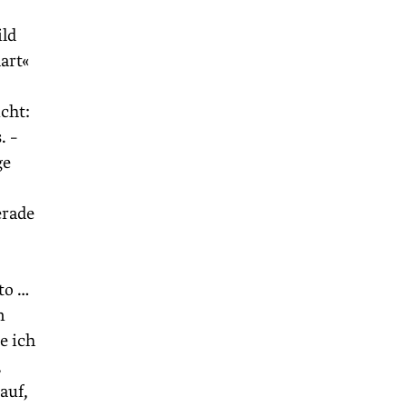
ild
art«
cht:
. –
ge
erade
to …
n
e ich
,
auf,