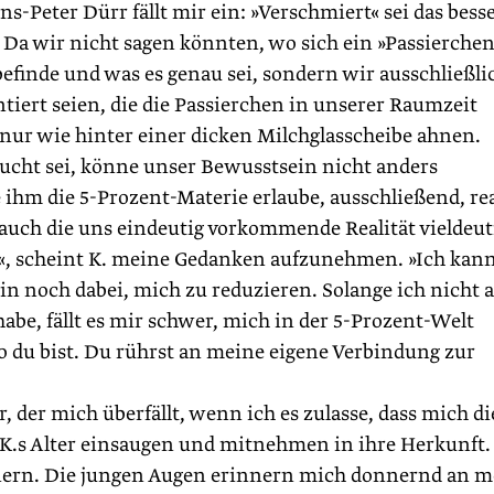
-­Peter Dürr fällt mir ein: »Verschmiert« sei das bess
 Da wir nicht sagen könnten, wo sich ein »Passierchen
efinde und was es genau sei, sondern wir ausschließli
tiert seien, die die Passierchen in unserer Raumzeit
 nur wie hinter einer dicken Milchglasscheibe ahnen.
aucht sei, könne unser Bewusstsein nicht anders
ihm die 5-Prozent-Materie erlaube, ausschließend, rea
 auch die uns eindeutig vorkommende Realität vieldeut
n«, scheint K. meine Gedanken aufzunehmen. »Ich kan
in noch dabei, mich zu reduzieren. Solange ich nicht a
habe, fällt es mir schwer, mich in der 5-Prozent-Welt
wo du bist. Du rührst an meine eigene Verbindung zur
r, der mich überfällt, wenn ich es zulasse, dass mich di
.s Alter einsaugen und mitnehmen in ihre Herkunft.
nnern. Die jungen Augen erinnern mich donnernd an m