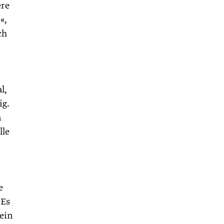
ere
«,
ch
l,
ig.
n
lle
e
 Es
ein