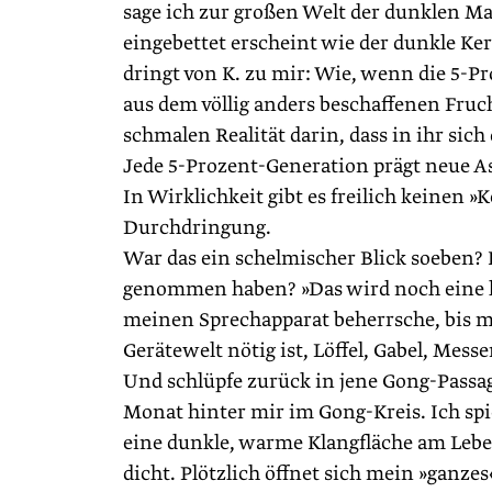
sage ich zur großen Welt der dunklen Ma
eingebettet erscheint wie der dunkle Ker
dringt von K. zu mir: Wie, wenn die 5-Pr
aus dem völlig anders beschaffenen Fruch
schmalen Realität darin, dass in ihr sic
Jede 5-Prozent-Generation prägt neue As
In Wirklichkeit gibt es freilich keinen »
Durchdringung.
War das ein schelmischer Blick soeben?
genommen haben? »Das wird noch eine hart
meinen Sprechapparat beherrsche, bis m
Gerätewelt nötig ist, Löffel, Gabel, Messe
Und schlüpfe zurück in jene Gong-Passage
Monat hinter mir im Gong-Kreis. Ich spi
eine dunkle, warme Klangfläche am Leben. 
dicht. Plötzlich öffnet sich mein »ganze