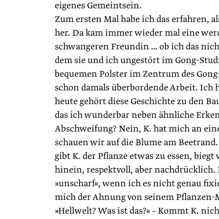
eigenes Gemeintsein.
Zum ersten Mal habe ich das erfahren, als
her. Da kam immer wieder mal eine werd
schwangeren Freundin … ob ich das nicht
dem sie und ich ungestört im Gong-Studi
bequemen Polster im Zentrum des Gong-
schon damals überbordende Arbeit. Ich h
heute gehört diese Geschichte zu den B
das ich wunderbar neben ähnliche Erken
Abschweifung? Nein, K. hat mich an ein
schauen wir auf die Blume am Beetrand. 
gibt K. der Pflanze etwas zu essen, biegt
hinein, respektvoll, aber nachdrücklich
»unscharf«, wenn ich es nicht genau fixi
mich der Ahnung von seinem Pflanzen-M
»Hellwelt? Was ist das?« – Kommt K. nic