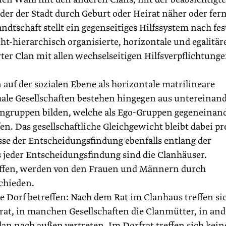
oder der Stadt durch Geburt oder Heirat näher oder fer
dtschaft stellt ein gegenseitiges Hilfssystem nach fe
cht-hierarchisch organisierte, horizontale und egalitär
erter Clan mit allen wechselseitigen Hilfsverpflichtung
 auf der sozialen Ebene als horizontale matrilineare
hale Gesellschaften bestehen hingegen aus untereinan
engruppen bilden, welche als Ego-Gruppen gegeneinan
. Das gesellschaftliche Gleichgewicht bleibt dabei pr
sse der Entscheidungsfindung ebenfalls entlang der
s jeder Entscheidungsfindung sind die Clanhäuser.
reffen, werden von den Frauen und Männern durch
chieden.
nze Dorf betreffen: Nach dem Rat im Clanhaus treffen si
rat, in manchen Gesellschaften die Clanmütter, in an
lan nach außen vertreten. Im Dorfrat treffen sich kein