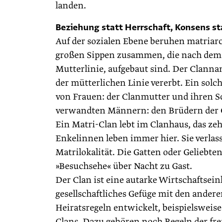
landen.
Beziehung statt Herrschaft, Konsens st
Auf der sozialen Ebene beruhen matriarc
großen ­Sippen zusammen, die nach dem P
Mutterlinie, aufgebaut sind. Der Clanna
der mütterlichen Linie vererbt. Ein sol
von Frauen: der Clanmutter und ihren S
verwandten Männern: den Brüdern der 
Ein Matri-Clan lebt im Clanhaus, das z
Enkelinnen leben immer hier. Sie verlas
Matrilokalität. Die Gatten oder Geliebte
»Besuchsehe« über Nacht zu Gast.
Der Clan ist eine autarke Wirtschaftsei
gesellschaftliches Gefüge mit den ander
Heiratsregeln entwickelt, beispielsweise
Clans. Dazu gehören noch Regeln der fre