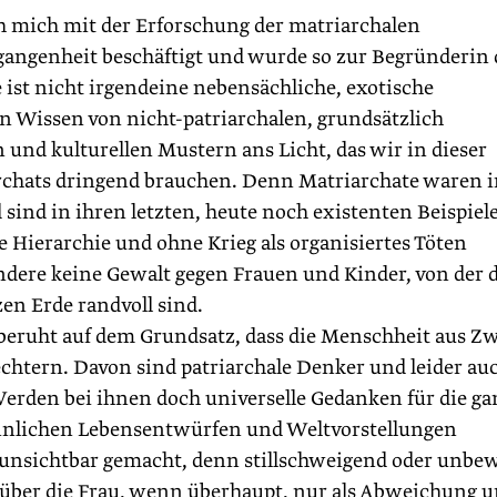
 mich mit der Erforschung der matriarchalen
gangenheit beschäftigt und wurde so zur Begründerin 
ist nicht irgendeine nebensächliche, exotische
in Wissen von nicht-patriarchalen, grundsätzlich
en und kulturellen Mustern ans Licht, das wir in dieser
iarchats dringend brauchen. Denn Matriarchate waren 
sind in ihren letzten, heute noch existenten Beispiel
e Hierarchie und ohne Krieg als organisiertes Töten
ere keine Gewalt gegen Frauen und Kinder, von der d
zen Erde randvoll sind.
r beruht auf dem Grundsatz, dass die Menschheit aus Z
echtern. Davon sind patriarchale Denker und leider au
erden bei ihnen doch universelle Gedanken für die ga
ännlichen Lebensentwürfen und Weltvorstellungen
 unsichtbar gemacht, denn stillschweigend oder unbe
über die Frau, wenn überhaupt, nur als Abweichung 