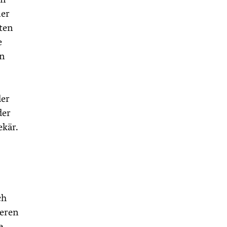
ner
sten
e
en
der
der
ekär.
ch
deren
e