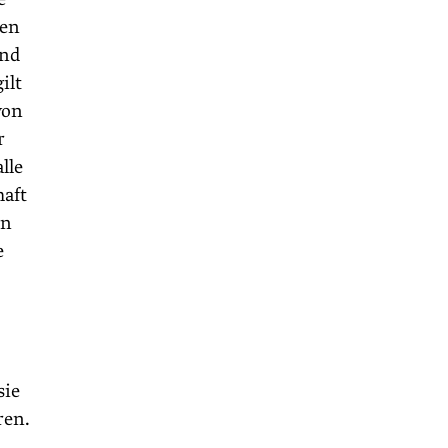
sen
und
ilt
von
r
lle
haft
en
e
sie
ren.