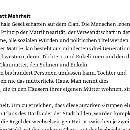
att Mehrheit
hale Gesellschaften auf dem Clan. Die Menschen leben
rinzip der Matrilinearität, der Verwandt­schaft in de
me, alle sozialen Würden und politischen Titel werden
cher Matri-Clan besteht aus mindestens drei Generatio
chwestern, deren Töchtern und Enkelinnen und den d
Clanmutter, den Söhnen und Enkeln.
ehn bis hundert Personen umfassen kann. Töchter und
sen nie das mütterliche Haus. Man nennt dies
n, die in den Häusern ihrer eigenen Mütter wohnen, si
nheit. Um zu erreichen, dass diese autarken Gruppen ei
en Clans des Dorfs oder der Stadt bilden, wurden kompl
 die Regel der wechselseitigen Heirat zwischen je zwei
ien Wahl mit den anderen Clans, mit der beabsichtigt