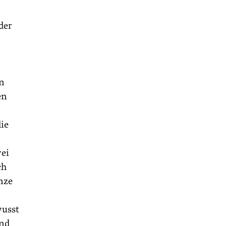
der
in
en
ie
wei
ch
nze
wusst
und