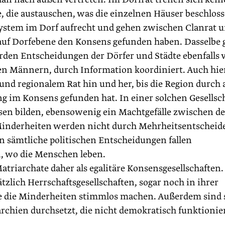
, die austauschen, was die einzelnen ­Häuser beschlos
ystem im Dorf aufrecht und gehen zwischen Clanrat 
 auf Dorfebene den Konsens gefunden ­haben. Dasselbe g
rden Entscheidungen der Dörfer und Städte ebenfalls 
nen Männern, durch Information koordiniert. Auch hie
und regionalem Rat hin und her, bis die Region durch a
ng im Konsens gefunden hat. In einer solchen Gesellsc
sen bilden, ebensowenig ein Machtgefälle zwischen d
Minderheiten werden nicht durch Mehrheitsentscheid
 sämtliche politischen Entscheidungen fallen
, wo die Menschen leben.
Matriarchate daher als egalitäre Konsensgesellschaften.
lich Herrschafts­gesellschaften, sogar noch in ihrer
he die Minderheiten stimmlos machen. Außerdem sind 
archien durchsetzt, die nicht demokratisch funktionie