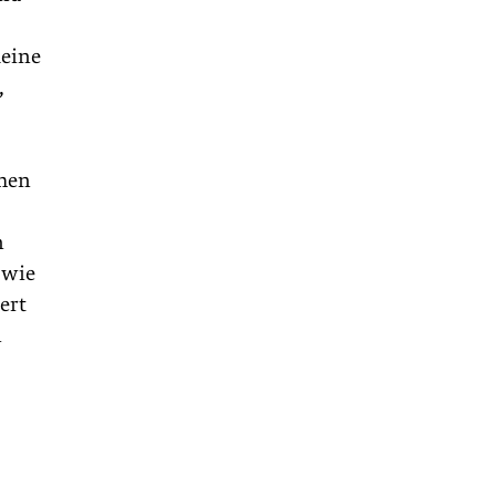
meine
,
chen
n
 wie
ert
n