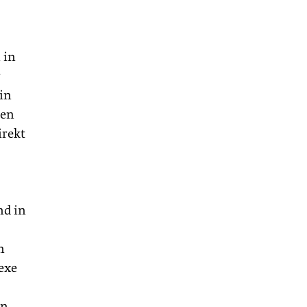
 in
r
 in
nen
irekt
nd in
n
exe
en