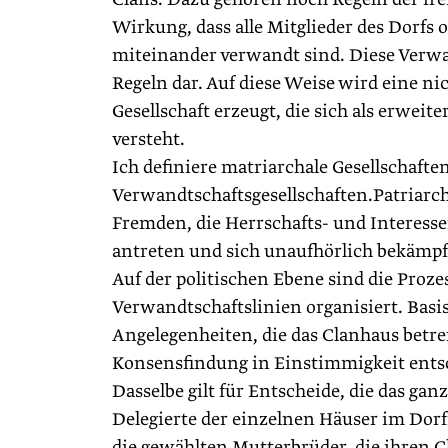
Wirkung, dass alle Mitglieder des Dorfs 
miteinander verwandt sind. Diese Verwan
Regeln dar. Auf diese Weise wird eine ni
Gesellschaft erzeugt, die sich als erweit
versteht.
Ich definiere matriarchale Gesellschaften
Verwandtschaftsgesellschaften.Patriarc
Fremden, die Herrschafts- und Interess
antreten und sich unaufhörlich bekämpfen
Auf der politischen Ebene sind die Proze
Verwandtschaftslinien organisiert. Basi
Angelegenheiten, die das Clanhaus bet
Konsensfindung in Einstimmigkeit ents
Dasselbe gilt für Entscheide, die das ga
Delegierte der einzelnen Häuser im Dorf
die gewählten Mutterbrüder, die ihren C