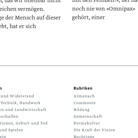
mit den Feinden?«, der ha
el, das wir offenbar nicht
noch nie von »Omnipax«
reichen vermögen.
gehört, einer
ge der Mensch auf dieser
ebt, hat er sich
n
Rubriken
 und Widerstand
Almanach
 Technik, Handwerk
Commonie
rn und Landwirtschaft
Bildung
schaffen
Gemeinschaft
tionen, Geburt und Tod
Permakultur
und Spielen
Die Kraft der Vision
ein
Buchtipps