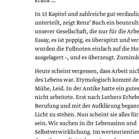
krank …
In 15 Kapitel und zahlreiche gut verdau
unterteilt, zeigt Renz’ Buch ein beunruh
unserer Gesellschaft, die nur für die Arbei
Essay, es ist poppig, es überspitzt und ve
wurden die Fußnoten einfach auf die H
ausgelagert –, und es überzeugt. Zumind
Heute scheint vergessen, dass Arbeit n
des Lebens war. Etymologisch kommt der
Mühe, Leid. In der Antike hatte ein gute
nicht arbeitete. Erst nach Luthers Erheb
Berufung und mit der Aufklärung begann
Licht zu stehen. Nun scheint sie alles f
sein. Wir suchen in ihr Lebenssinn und
Selbstverwirklichung. Im werteorientier