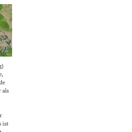
g)
e,
de
 als
r
 ist