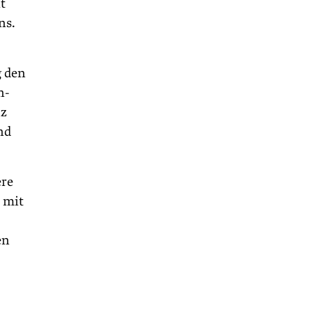
t
ns.
g den
n-
nz
nd
ere
t mit
en