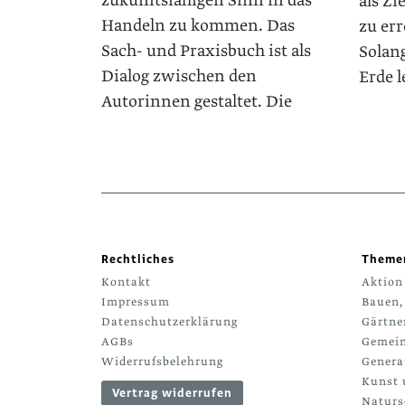
zukunftsfähigen Sinn in das
als Zi
Handeln zu kommen. Das
zu er
Sach- und Praxisbuch ist als
Solan
Dialog zwischen den
Erde l
Autorinnen gestaltet. Die
Rechtliches
Theme
Kontakt
Aktion
Impressum
Bauen,
Datenschutzerklärung
Gärtne
AGBs
Gemein
Widerrufsbelehrung
Genera
Kunst 
Vertrag widerrufen
Naturs