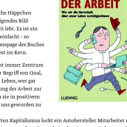
liche Häppchen
igendes Bild
t lebt. Es ist ein
reinfacht – so
omepage des Buches
est im Kern.
icht immer Zentrum
 Begriff von Qual,
s Leben, wer gar
ung der Arbeit zur
 sie in positivem
ür uns geworden zu
ten Kapitalismus lockt ein Autohersteller Mitarbeiter