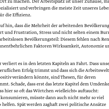
Ort zu machen. Der Arbeitsplatz ist unser Zuhause, mi
ozialisiert und verbringen die meiste Zeit unseres Lebe
ür die Effizienz.
auf hin, dass die Mehrheit der arbeitenden Bevölkerun
rt und Frustration, Stress und nicht selten einem Bur
arbeitslosen Bevölkerungsteil: Diesem fehlen nach Re
t unentbehrlichen Faktoren Wirksamkeit, Autonomie u
verliert es in den letzten Kapiteln an Fahrt. Dass uns
beruflichen Erfolg trimmt und dass sich die Arbeitswel
sitiv verändern könnte, sind Thesen, für deren
mt. Schade, dass erst das letzte Kapitel dem Umdenk
hier so oft das Wörtchen »vielleicht« auftaucht:
r konsumieren, müsste dann auch nicht mehr so viel
t« helfen. Spät werden zaghaft zwei politische Ansätze