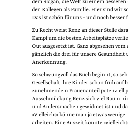
dem Slogan, die Welt zu einem besseren 
den Kollegen als Familie. Hier sind wir s
Das ist schön für uns – und noch besser f
Zu Recht weist Renz an dieser Stelle dar
Kampf um die besten Arbeitsplätze verlie
Out ausgesetzt ist. Ganz abgesehen vom 
gänzlich die drei für unsere Gesundhei
Anerkennung.
So schwungvoll das Buch beginnt, so sehr 
Gesellschaft ihre Kinder schon früh auf 
zunehmendem Frauenanteil potenziell po
Ausschmückung Renz sich viel Raum nim
und Andersmachen gewidmet ist und dass 
»Vielleicht« könne man ja etwas wenige
arbeiten. Eine Auszeit könnte »vielleich