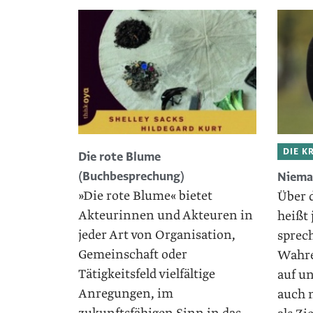
DIE K
Die rote Blume
(Buchbesprechung)
Niema
»Die rote Blume« bietet
Über 
Akteurinnen und Akteuren in
heißt 
jeder Art von Organisation,
sprech
Gemeinschaft oder
Wahre
Tätigkeitsfeld vielfältige
auf un
Anregungen, im
auch n