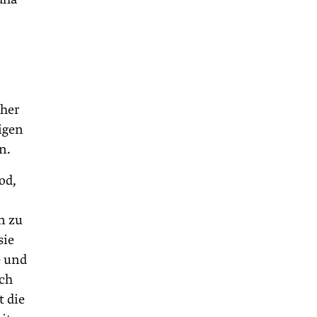
cher
igen
n.
od,
n zu
sie
e und
uch
t die