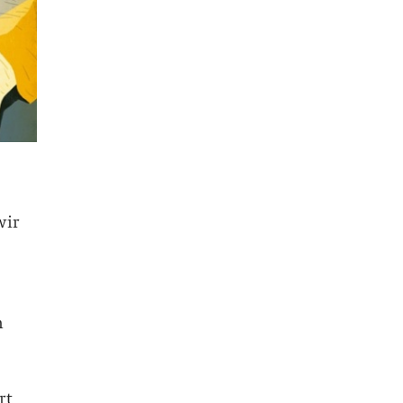
wir
n
rt