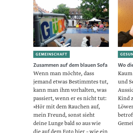
GEMEINSCHAFT
GESU
Zusammen auf dem blauen Sofa
Wo die
Wenn man möchte, dass
Kaum 
jemand etwas Bestimmtes tut,
und Se
kann man ihm vorhalten, was
Aussic
passiert, wenn er es nicht tut:
Kind z
»Hör mit dem Rauchen auf,
Löwen
mein Freund, sonst sieht
betro
deine Lunge bald so aus wie
Gemei
die auf dem Foto hier – wie ein