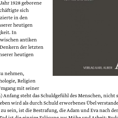
Jahr 1928 geborene
häftigte sich
zierte in den
nserer heutigen
keit. In
 zwischen antiken
Denkern der letzten
nserer heutigen
 zu nehmen,
ologie, Religion
Umgang mit seiner
n) Anfang steht das Schuldgefühl des Menschen, nicht 
Leben wird als durch Schuld erworbenes Übel verstand
zu sein, ist die Bestrafung, die Adam und Eva nach d
 Tod ist die einzige Erlösung aus Mühe und Arbeit: Bud