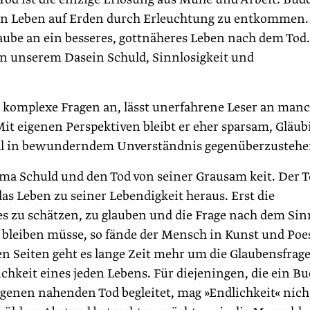
ten Leben auf Erden durch Erleuchtung zu entkommen.
be an ein besseres, gottnäheres Leben nach dem Tod.
in unserem Dasein Schuld, Sinnlosigkeit und
e komplexe Fragen an, lässt unerfahrene Leser an man
Mit eigenen Perspektiven bleibt er eher sparsam, Gläub
al in bewunderndem Unverständnis gegenüberzustehe
ema Schuld und den Tod von seiner Grausam keit. Der T
das Leben zu seiner Lebendigkeit heraus. Erst die
ses zu schätzen, zu glauben und die Frage nach dem Sin
 bleiben müsse, so fände der Mensch in Kunst und Poe
n Seiten geht es lange Zeit mehr um die Glaubensfrag
ichkeit eines jeden Lebens. Für diejeningen, die ein B
genen nahenden Tod begleitet, mag »Endlichkeit« nich