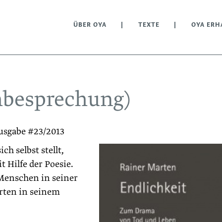
ÜBER OYA
TEXTE
OYA ERH
hbesprechung)
usgabe #23/2013
ch selbst stellt,
t Hilfe der Poesie.
 Menschen in seiner
arten in seinem