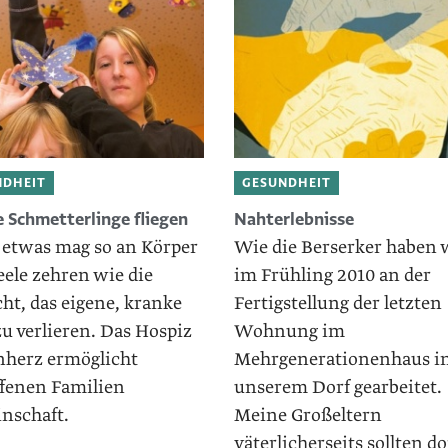
NDHEIT
GESUNDHEIT
 Schmetterlinge fliegen
Nahterlebnisse
etwas mag so an Körper
Wie die Berserker haben 
ele zehren wie die
im Frühling 2010 an der
ht, das eigene, kranke
Fertigstellung der letzten
u verlieren. Das Hospiz
Wohnung im
herz ermöglicht
Mehrgenerationenhaus i
ffenen Familien
unserem Dorf gearbeitet.
nschaft.
Meine Großeltern
väterlicherseits sollten do