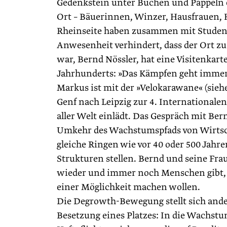
Gedenkstein unter Buchen und Pappeln e
Ort – Bäuerinnen, Winzer, Hausfrauen, 
Rheinseite haben zusammen mit Student
Anwesenheit verhindert, dass der Ort zu
war, Bernd Nössler, hat eine Visitenkar
Jahrhunderts: »Das Kämpfen geht immer we
Markus ist mit der »Velokarawane« (sieh
Genf nach Leipzig zur 4. International
aller Welt einlädt. Das Gespräch mit Be
Umkehr des Wachstumspfads von Wirtscha
gleiche Ringen wie vor 40 oder 500 Jahr
Strukturen stellen. Bernd und seine Fra
wieder und immer noch Menschen gibt, d
einer Möglichkeit machen wollen.
Die Degrowth-Bewegung stellt sich ande
Besetzung eines Platzes: In die Wachstum