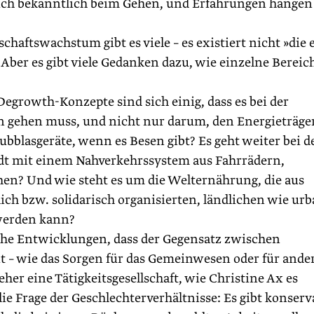
sich bekanntlich beim Gehen, und Erfahrungen hängen
chaftswachstum gibt es viele – es existiert nicht »die 
ber es gibt viele Gedanken dazu, wie einzelne Bereic
Degrowth-Konzepte sind sich einig, dass es bei der
gehen muss, und nicht nur darum, den Energieträge
blasgeräte, wenn es Besen gibt? Es geht weiter bei d
tadt mit einem Nahverkehrssystem aus Fahrrädern,
en? Und wie steht es um die Welternährung, die aus
ich bzw. solidarisch organisierten, ländlichen wie ur
 werden kann?
lche Entwicklungen, dass der Gegensatz zwischen
t – wie das Sorgen für das Gemeinwesen oder für ande
er eine ­Tätigkeitsgesellschaft, wie Christine Ax es
e Frage der Geschlechterverhältnisse: Es gibt konserv