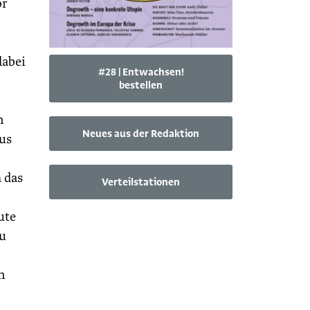
or
dabei
#28 | Entwachsen!
bestellen
n
Neues aus der Redaktion
us
 das
Verteilstationen
ute
zu
n