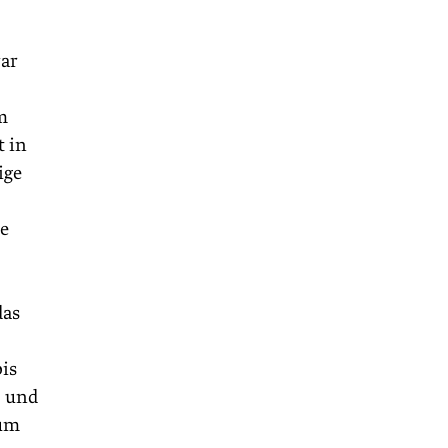
war
m
 in
ige
ie
das
is
, und
tum