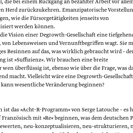
die bei einem Rückgang an bezahlter Arbeit vor allem
den Herd zurück­zukehren. Emanzipatorische Vorstellu
en, wie die Fürsorgetätigkeiten jenseits von
nisiert werden können.
 die Vision einer Degrowth-Gesellschaft eine tiefgehen
n, von Lebensweisen und Vernunftbegriffen wagt. Sie 
ges Besinnen auf das, was wirklich gebraucht wird – de
ng ist »Suffizienz«. Wir brauchen eine breite
r wen überflüssig ist, ebenso wie über die Frage, was d
kend macht. Vielleicht wäre eine Degrowth-Gesellschaft
e kann wesentliche Veränderung beginnen?
n ist das »Acht-R-Programm« von Serge Latouche – es h
auf Französisch mit »Re« beginnen, was dem deutschen P
bewerten, neu-konzep­tualisieren, neu-strukturieren, 