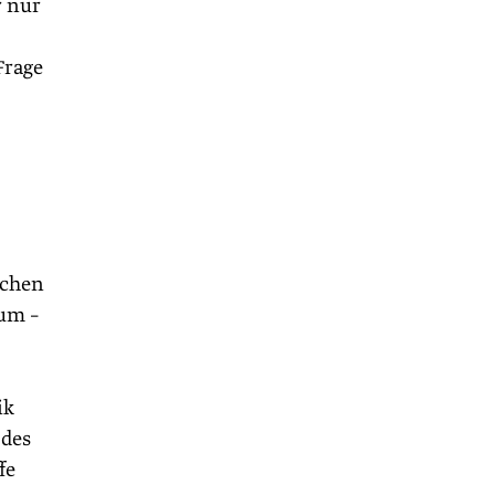
r nur
Frage
ichen
um –
ik
 des
fe