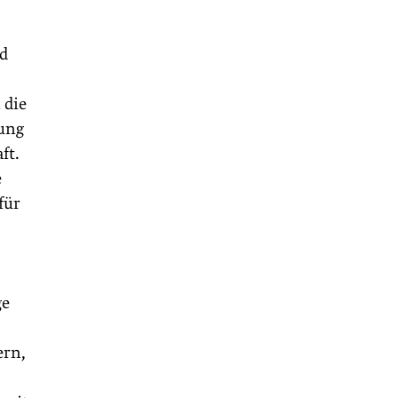
nd
 die
rung
ft.
e
für
ge
ern,