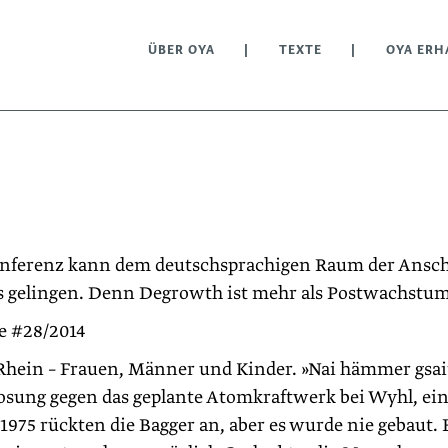
ÜBER OYA
TEXTE
OYA ERH
onferenz kann dem deutsch­sprachigen Raum der Ansch
s gelingen. Denn Degrowth ist mehr als Postwachstum
e #28/2014
 Rhein – Frauen, Männer und Kinder. »Nai hämmer gsait
 Losung gegen das geplante Atomkraftwerk bei Wyhl, e
975 rückten die Bagger an, aber es wurde nie gebaut. 