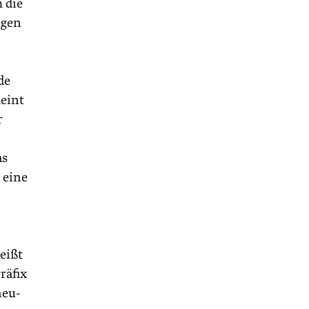
 die
ngen
de
meint
r
as
 eine
eißt
räfix
neu-