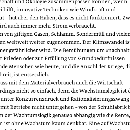
tschaft und Ökologie zusammenpassen können, wenn
 hilft, innovative Techniken wie Windkraft und
ut – hat aber den Haken, dass es nicht funktioniert. Z
 wird auch immer mehr Strom verbraucht.
m von giftigen Gasen, Schlamm, Sondermüll und viele
en weltweit weiter zugenommen. Der Klimawandel ist
immer gefährlicher wird. Die Bemühungen um »nachhalt
 Frieden oder zur Erfüllung von Grundbedürfnissen
rnde Menschen wie heute, und die Anzahl der Kriege, d
eit, ist entsetzlich.
dass mit dem Material­verbrauch auch die Wirtschaft
rdings nicht so einfach, denn die Wachstumslogik ist 
s; unter Konkurrenzdruck und Rationalisierungszwang
it Betriebe nicht untergehen – von der Schuhfabrik b
on der Wachtumslogik genauso abhängig wie die Rente
en ist ohne Wachstum kaum denkbar. Eine auf Wachs