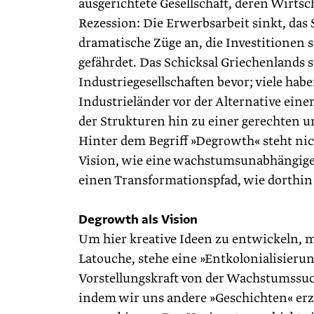
ausgerichtete Gesellschaft, deren Wirtsch
Rezession: Die Erwerbsarbeit sinkt, da
dramatische Züge an, die Investitionen 
gefährdet. Das Schicksal Griechenlands 
Industriegesellschaften bevor; viele hab
Industrieländer vor der Alternative ein
der Strukturen hin zu einer gerechten 
Hinter dem Begriff »Degrowth« steht ni
Vision, wie eine wachstums­unabhängige 
einen Transformationspfad, wie dorthin
Degrowth als Vision
Um hier kreative Ideen zu entwickeln, m
Latouche, stehe eine »Entkolonialisier
Vorstellungskraft von der Wachstumssuc
indem wir uns andere »Geschichten« er