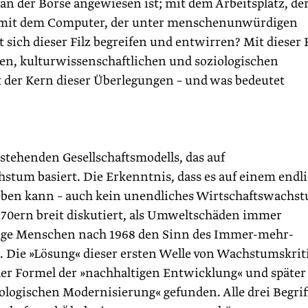
 an der Börse angewiesen ist; mit dem Arbeitsplatz, de
 mit dem Computer, der unter menschenunwürdigen
 sich dieser Filz begreifen und entwirren? Mit dieser 
chen, kulturwissenschaftlichen und soziologischen
 der Kern dieser Über­legungen – und was bedeutet
stehenden Gesellschaftsmodells, das auf
stum basiert. Die Erkenntnis, dass es auf einem endl
ben kann – auch kein unendliches Wirtschaftswachst
1970ern breit diskutiert, als Umweltschäden immer
junge Menschen nach 1968 den Sinn des Immer-mehr-
. Die »Lösung« dieser ersten Welle von Wachstumskrit
der Formel der »nachhaltigen Entwicklung« und später
logischen Modernisierung« gefunden. Alle drei Begrif