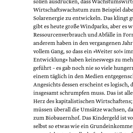
sollen ausdrücken, dass Wachstumswir
Wirtschaftswachstum zum Beispiel dabei
Solarenergie zu entwickeln. Das klingt g
gibt es heute große Windparks, aber es
Ressourcenverbrauch und Abfälle in For
anderem haben in den vergangenen Jahr
vollem Gang, so dass ein »Weiter so!« 
Entwicklung« haben keineswegs zu mehr
geführt – es gab noch nie so viele hunge
einem täglich in den Medien entgegenschr
Angesichts dessen erscheint es logisch, 
insgesamt schrumpfen muss. Das ist alle
Herz des kapitalistischen Wirtschaften
müssen überall die Umsätze wachsen, dam
zum Biobauernhof. Das Kindergeld ist v
selbst so etwas wie ein Grundeinkomm