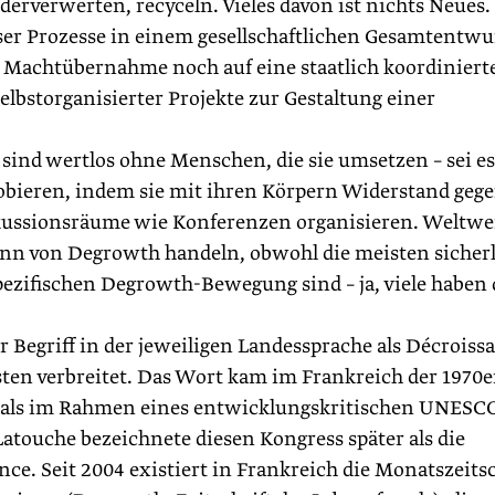
ederverwerten, recyceln. Vieles davon ist nichts Neues.
eser Prozesse in einem gesellschaftlichen Gesamtentwu
ne Machtübernahme noch auf eine staatlich koordiniert
elbstorganisierter Projekte zur Gestaltung einer
sind wertlos ohne Menschen, die sie umsetzen – sei es
robieren, indem sie mit ihren Körpern Widerstand geg
skussionsräume wie Konferenzen organisieren. Weltwe
nn von Degrowth handeln, obwohl die meisten sicher
spezifischen Degrowth-Bewegung sind – ja, viele haben 
r Begriff in der jeweiligen Landessprache als Décroiss
ten verbreitet. Das Wort kam im Frankreich der 1970e
stmals im Rahmen eines entwicklungskritischen UNESC
Latouche bezeichnete diesen Kongress später als die
ce. Seit 2004 existiert in Frankreich die Monatszeitsc