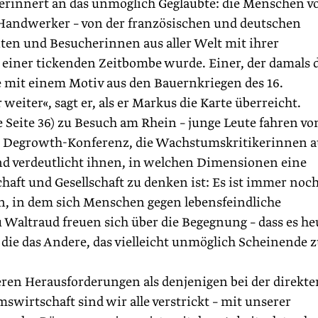
rinnert an das unmöglich Geglaubte: die Menschen v
Handwerker – von der französischen und deutschen
en und Besucherinnen aus aller Welt mit ihrer
 einer tickenden Zeitbombe wurde. Einer, der damals 
te mit einem Motiv aus den Bauernkriegen des 16.
iter«, sagt er, als er Markus die Karte überreicht.
e Seite 36) zu Besuch am Rhein – junge Leute fahren vo
en Degrowth-Konferenz, die Wachstumskritikerinnen a
rnd verdeutlicht ihnen, in welchen Dimensionen eine
ft und Gesellschaft zu denken ist: Es ist immer noch
en, in dem sich Menschen gegen lebensfeindliche
u Waltraud freuen sich über die Begegnung – dass es he
ie das Andere, das vielleicht unmöglich Scheinende 
ren Herausforderungen als denjenigen bei der direkte
swirtschaft sind wir alle verstrickt – mit unserer