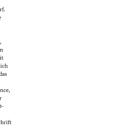
rf.
e
,
en
it
lich
das
ance,
r
O-
hrift