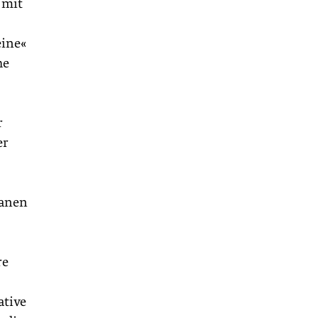
 mit
eine«
he
r
er
banen
re
ative