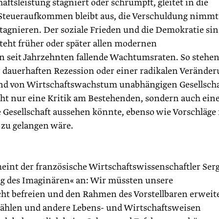
aftsleistung stagniert oder schrumpft, gleitet in die
s Steueraufkommen bleibt aus, die Verschuldung nimmt
stagnieren. Der soziale Frieden und die Demokratie si
steht früher oder später allen modernen
en seit Jahrzehnten fallende Wachtumsraten. So stehen
er dauerhaften Rezession oder einer radikalen Verände
und von Wirtschaftswachstum unabhängigen Gesellscha
cht nur eine Kritik am Bestehenden, sondern auch ein
Gesellschaft aussehen könnte, ebenso wie Vorschläge 
 zu gelangen wäre.
eint der französische Wirtschaftswissenschaftler Ser
ung des Imaginären« an: Wir müssten unsere
ht befreien und den Rahmen des Vorstellbaren erweit
zählen und andere Lebens- und Wirtschaftsweisen