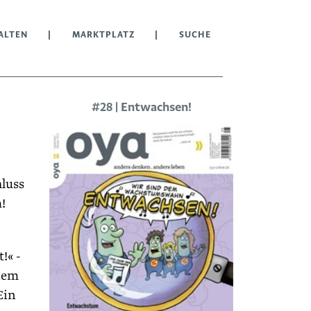
ALTEN
MARKTPLATZ
SUCHE
#28 | Entwachsen!
luss
!
!« -
inem
Ein