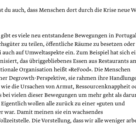
st du auch, dass Menschen dort durch die Krise neue 
ibt es viele neu entstandene Bewegungen in Portugal
s­güter zu teilen, öffentliche Räume zu besetzen oder
i auch auf Umweltaspekte ein. Zum Beispiel hat sich e
isiert, das übriggebliebenes Essen aus Restaurants a
 nationale Organisation heißt »ReFood«. Die Menschen
einer Degrowth-Perspektive, sie rahmen ihre Handlung
 wie die Ursachen von Armut, Ressourcenknappheit o
s es bei vielen dieser Bewegungen um mehr geht als dar
Eigentlich wollen alle zurück zu ­einer »guten und
her war. Damit meinen sie ein wachsendes
llzeitstelle. Die Vorstellung, dass wir alle weniger arb