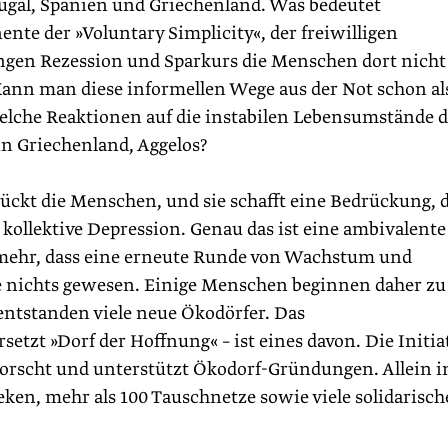
rtugal, Spanien und Griechenland. Was bedeutet
te der »Voluntary Simplicity«, der freiwilligen
ngen Rezession und Sparkurs die Menschen dort nicht
Kann man diese informellen Wege aus der Not schon al
elche Reaktionen auf die instabilen Lebensumstände d
in Griechenland, Aggelos?
ckt die Menschen, und sie schafft eine Bedrückung, d
 kollektive Depression. Genau das ist eine ambivalente
t mehr, dass eine erneute Runde von Wachstum und
e nichts gewesen. ­Einige Menschen beginnen daher zu
entstanden viele neue Ökodörfer. Das
setzt »Dorf der Hoffnung« – ist eines davon. Die Initia
erforscht und unterstützt Ökodorf-Gründungen. Allein i
heken, mehr als 100 Tauschnetze sowie viele solidarisch