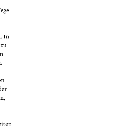
Wege
. In
 zu
in
m
en
der
um,
eiten