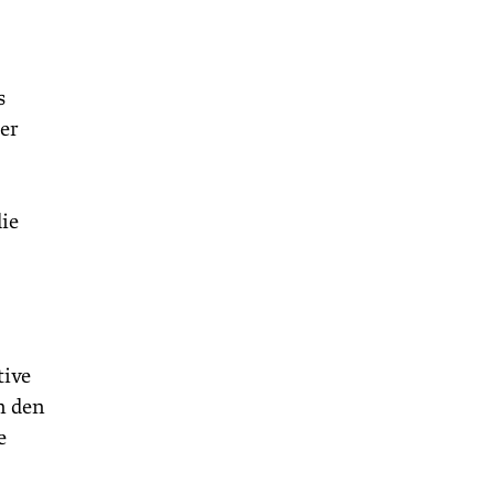
s
er
ie
tive
n den
e