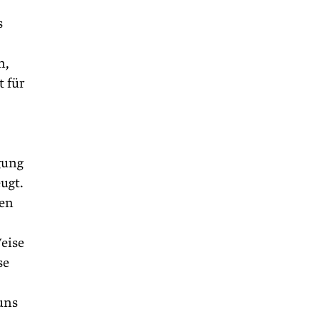
s
n,
t für
gung
eugt.
men
eise
se
uns