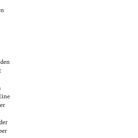
en
 den
t
n
Eine
der
der
ber