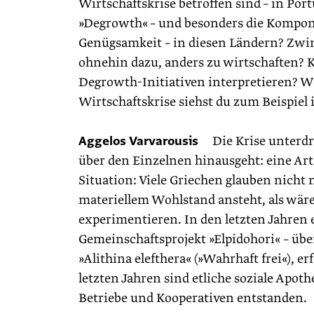
Wirtschaftskrise betroffen sind – in Po
»Degrowth« – und besonders die Komponen
Genügsamkeit – in diesen Ländern? Zwi
ohnehin dazu, anders zu wirtschaften? 
Degrowth-Initiativen interpretieren? W
Wirtschaftskrise siehst du zum Beispiel 
Aggelos Varvarousis
Die Krise unterdrü
über den Einzelnen hinausgeht: eine Art
Situation: Viele Griechen glauben nich
materiellem Wohlstand ansteht, als wär
experimentieren. In den letzten Jahren 
Gemeinschaftsprojekt »Elpidohori« – über
»Alithina elefthera« (»Wahrhaft frei«), 
letzten Jahren sind etliche soziale Apot
Betriebe und Kooperativen entstanden.