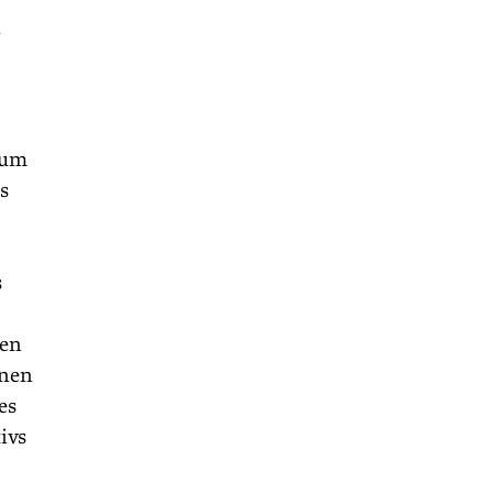
r
sum
s
s
zen
enen
es
ivs