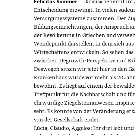
Felicitas Sommer
»Krisis« benennt im Al
Entscheidung erzwingt. In vielen südeu
Versorgungssysteme zusammen. Der Zuga
Bildungseinrichtungen, der Anspruch au
der Bevölkerung in Griechenland verweh
Wendepunkt darstellen, in dem sich aus
Wirtschaftens entwickeln. So sehen das 
zwischen Degrowth-Perspektive und Kri
Deswegen sitzen wir jetzt hier in den 
Krankenhaus wurde vor mehr als 20 Jahr
bewohnt. Es liegt auf einem der bewalde
Treffpunkt für die Nachbarschaft und für 
ehrwürdige Ziegelsteinanwesen inspirier
sehr. Es könnte von der Veränderung er
von der Gesellschaft endet.
Lúcia, Claudio, Aggelos: Ihr drei lebt un