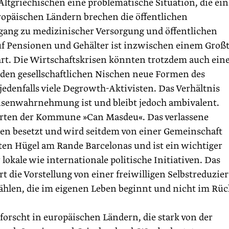
tgriechischen eine problematische Situation, die ein
ropäischen Ländern brechen die öffentlichen
ng zu medizinischer Versorgung und öffentlichen
f Pensionen und Gehälter ist inzwischen einem Großt
rt. Die Wirtschaftskrisen könnten trotzdem auch ein
 den gesellschaftlichen Nischen neue Formen des
jedenfalls viele Degrowth-Aktivisten. Das Verhältnis
senwahrnehmung ist und bleibt jedoch ambivalent.
Gärten der Kommune »Can Masdeu«. Das verlassene
en besetzt und wird seitdem von einer Gemeinschaft
ten Hügel am Rande Barcelonas und ist ein wichtiger
lokale wie internationale politische Initiativen. Das
t die Vorstellung von einer freiwilligen Selbstreduzie
zählen, die im eigenen Leben beginnt und nicht im Rü
d forscht in europäischen Ländern, die stark von der