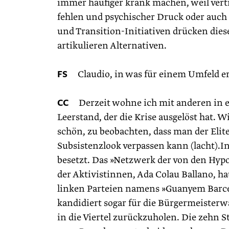
immer häufiger krank machen, weil vert
fehlen und psychischer Druck oder auch
und Transition-Initiativen drücken die
artikulieren Alternativen.
FS
Claudio, in was für einem Umfeld erle
CC
Derzeit wohne ich mit anderen in ein
Leerstand, der die Krise ausgelöst hat. 
schön, zu beobachten, dass man der Elit
Subsistenzlook verpassen kann (lacht).I
besetzt. Das »Netzwerk der von den Hypo
der Aktivistinnen, Ada Colau Ballano, ha
linken Parteien namens »Guanyem Barcel
kandidiert sogar für die Bürgermeisterwa
in die Viertel zurückzuholen. Die zehn Sta