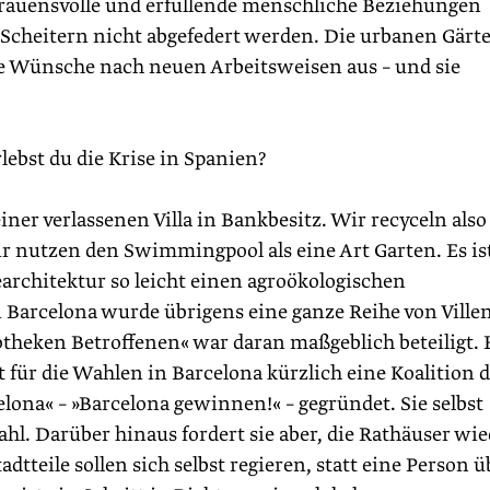
rauensvolle und erfüllende menschliche Beziehungen
 Scheitern nicht abgefedert werden. Die urbanen Gärt
se Wünsche nach neuen Arbeitsweisen aus – und sie
bst du die Krise in ­Spanien?
er verlassenen Villa in Bankbesitz. Wir recyceln also
Wir nutzen den Swimmingpool als eine Art Garten. Es is
earchitektur so leicht einen agroökologischen
n Barcelona wurde übrigens eine ganze Reihe von Ville
theken Betroffenen« war daran maßgeblich beteiligt. 
t für die Wahlen in Barcelona kürzlich eine Koalition 
ona« – »Barcelona gewinnen!« – gegründet. Sie selbst
hl. Darüber hinaus fordert sie aber, die Rathäuser wie
dtteile sollen sich selbst regieren, statt eine Person ü