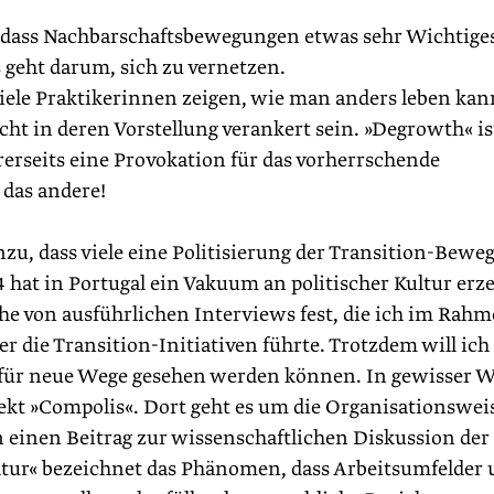
dass Nachbarschaftsbewegungen etwas sehr Wichtige
s geht darum, sich zu vernetzen.
iele Praktikerinnen zeigen, wie man anders leben kan
cht in deren Vorstellung verankert sein. »Degrowth« is
rerseits eine Provokation für das vorherrschende
das andere!
, dass viele eine Politisierung der Transition-Bewe
4 hat in Portugal ein Vakuum an politischer Kultur erz
ihe von ausführlichen Interviews fest, die ich im Rah
r die Transition-Initiativen führte. Trotzdem will ich
e für neue Wege gesehen werden können. In gewisser W
ekt »Compolis«. Dort geht es um die Organisationswei
 einen Beitrag zur wissenschaftlichen Diskussion der
Kultur« bezeichnet das Phänomen, dass Arbeitsumfelder 