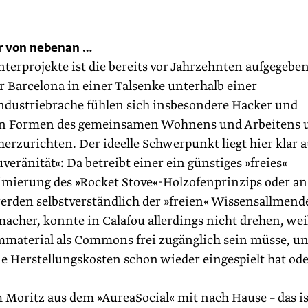
er von nebenan …
terprojekte ist die bereits vor Jahrzehnten aufgegebe
or Barcelona in einer Talsenke unterhalb einer
Industriebrache fühlen sich insbesondere Hacker und
euen Formen des gemeinsamen Wohnens und Arbeitens 
herzurichten. Der ideelle Schwerpunkt liegt hier klar a
eränität«: Da betreibt einer ein günstiges »freies«
imierung des »Rocket Stove«-Holzofenprinzips oder an
rden selbstverständlich der »freien« Wissensallmend
acher, konnte in Calafou allerdings nicht drehen, weil
ilmmaterial als Commons frei zugänglich sein müsse, u
e Herstellungskosten schon wieder eingespielt hat od
Moritz aus dem »AureaSocial« mit nach Hause – das is