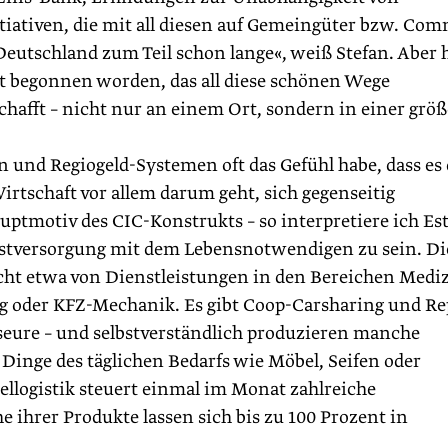
Initiativen, die mit all diesen auf Gemeingüter bzw. Co
 Deutschland zum Teil schon lange«, weiß Stefan. Aber 
ekt begonnen worden, das all diese schönen Wege
afft – nicht nur an einem Ort, sondern in einer grö
und Regiogeld-Systemen oft das Gefühl habe, dass es 
Wirtschaft vor allem darum geht, sich gegenseitig
ptmotiv des CIC-Kon­strukts – so interpretiere ich Es
lbstversorgung mit dem Lebensnotwendigen zu sein. Di
cht etwa von Dienstleistungen in den Bereichen Mediz
ng oder KFZ-Mechanik. Es gibt Coop-Carsharing und Re
seure – und selbstverständlich produzieren manche
 Dinge des täglichen Bedarfs wie Möbel, Seifen oder
llogistik steuert einmal im Monat zahlreiche
 ihrer Produkte lassen sich bis zu 100 Prozent in