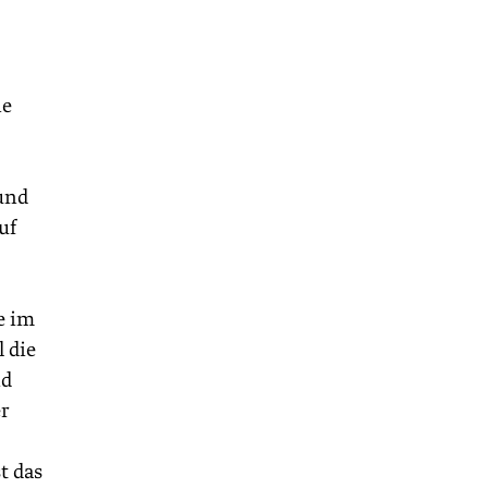
ne
und
uf
e im
 die
nd
er
t das