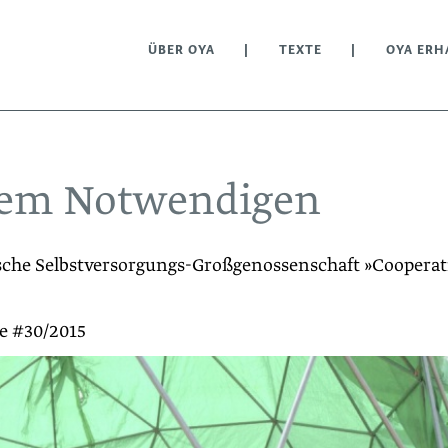
ÜBER OYA
TEXTE
OYA ERH
dem Notwendigen
nische Selbstversorgungs-­Großgenossenschaft »Cooperat
e #30/2015