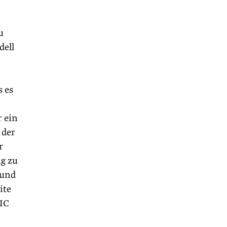
u
dell
s es
r ein
 der
r
ig zu
 und
ite
CIC