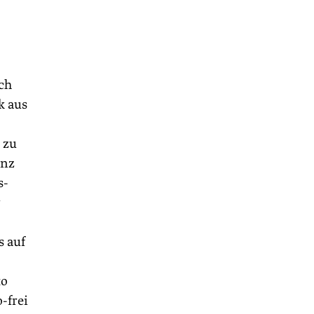
ch
k aus
 zu
enz
s-
r
s auf
to
-frei