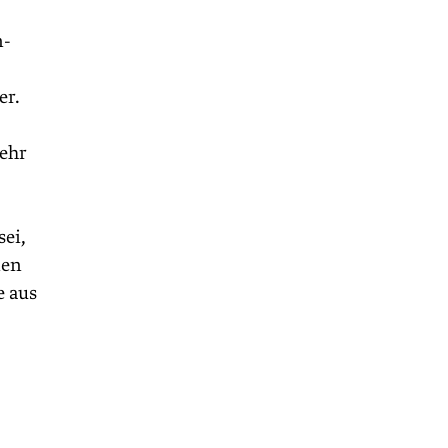
n-
er.
mehr
sei,
nen
e aus