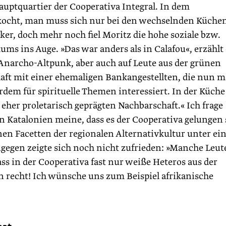
auptquartier der Cooperativa Integral. In dem
kocht, man muss sich nur bei den wechselnden Küche
er, doch mehr noch fiel Moritz die hohe soziale bzw.
s ins Auge. »Das war anders als in Calafou«, erzählt 
n Anarcho-Altpunk, aber auch auf Leute aus der grünen
aft mit einer ehemaligen Bankangestellten, die nun 
dem für spirituelle Themen interessiert. In der Küche
eher proletarisch geprägten Nachbarschaft.« Ich frage
 Katalonien meine, dass es der Cooperativa gelungen 
en Facetten der regionalen Alternativkultur unter ei
gegen zeigte sich noch nicht zufrieden: »Manche Leut
ass in der Cooperativa fast nur weiße Heteros aus der
n recht! Ich wünsche uns zum Beispiel afrikanische