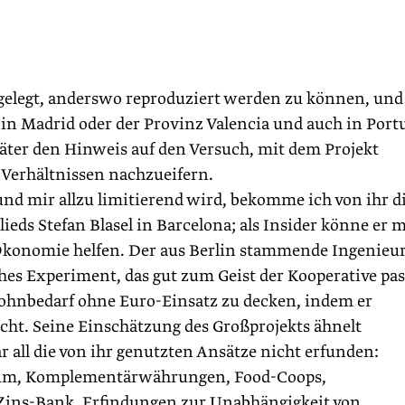
gelegt, anderswo reproduziert werden zu können, und
 in Madrid oder der Provinz Valencia und auch in Port
päter den Hinweis auf den Versuch, mit dem Projekt
 Verhältnissen nachzueifern.
und mir allzu limitierend wird, bekomme ich von ihr d
ds Stefan Blasel in Barcelona; als Insider könne er m
 Ökonomie helfen. Der aus Berlin stammende Ingenieu
es Experiment, das gut zum Geist der Kooperative pas
Wohnbedarf ohne Euro-Einsatz zu decken, indem er
cht. Seine Einschätzung des Großprojekts ähnelt
 all die von ihr genutzten Ansätze nicht erfunden:
enum, Komplementärwährungen, Food-Coops,
ins-Bank, Erfindungen zur Unabhängigkeit von