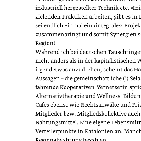
industriell hergestellter Technik etc. »
zielenden Praktiken arbeiten, gibt es in
sei endlich einmal ein ›integrales‹ Proj
zusammenbringt und somit Synergien sch
Region!
Während ich bei deutschen Tauschringen 
nicht anders als in der kapitalistischen 
irgendetwas anzudrehen, scheint das Hau
Aussagen – die gemeinschaftliche (!) Se
fahrende Kooperativen-Vernetzerin spri
Alternativtherapie und Wellness, Bildu
Cafés ebenso wie Rechtsanwälte und Fri
Mitglieder bzw. Mitgliedskollektive auch
Nahrungsmittel. Eine eigene Lebensmitte
Verteilerpunkte in Katalonien an. Manche
Regionalwährung bezahlen.