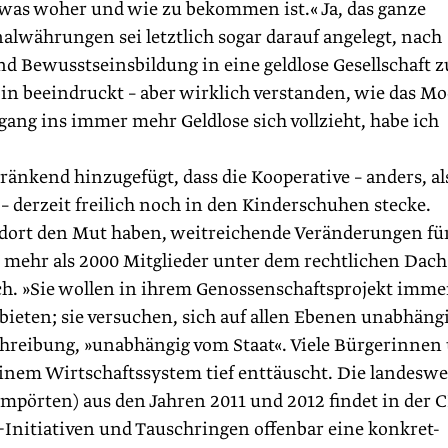
was woher und wie zu bekommen ist.« Ja, das ganze
alwährungen sei letztlich sogar darauf angelegt, nach
d Bewusstseinsbildung in eine geldlose Gesellschaft z
n beeindruckt – aber wirklich verstanden, wie das Mo
gang ins immer mehr Geldlose sich vollzieht, habe ich
änkend hinzugefügt, dass die Kooperative – anders, al
– derzeit freilich noch in den Kinderschuhen stecke.
 dort den Mut haben, weitreichende Veränderungen fü
s mehr als 2000 Mitglieder unter dem rechtlichen Dach
ch. »Sie wollen in ihrem Genossenschaftsprojekt imme
ieten; sie versuchen, sich auf allen Ebenen unabhäng
hreibung, »unabhängig vom Staat«. Viele Bürgerinnen
inem Wirtschaftssystem tief enttäuscht. Die landeswe
Empörten) aus den Jahren 2011 und 2012 findet in der 
-Initiativen und Tauschringen offenbar eine konkret-