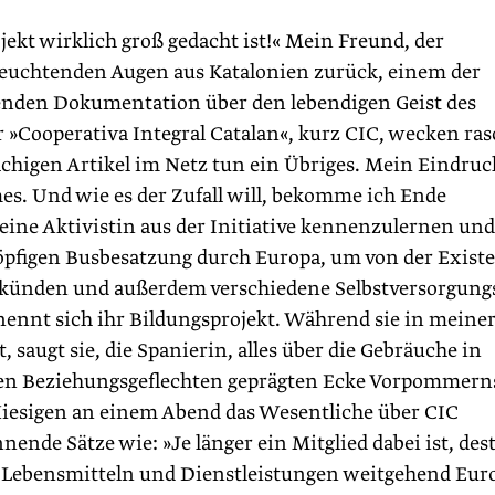
ojekt wirklich groß gedacht ist!« Mein Freund, der
leuchtenden Augen aus Katalonien zurück, einem der
enden Dokumentation über den lebendigen Geist des
»Cooperativa Integral Catalan«, kurz CIC, wecken ras
chigen Artikel im Netz tun ein Übriges. Mein Eindruc
s. Und wie es der Zufall will, bekomme ich Ende
 eine Aktivistin aus der Initiative kennenzulernen und
erköpfigen Busbesatzung durch Europa, um von der Exist
 künden und außerdem verschiedene Selbstversorgung
 nennt sich ihr Bildungsprojekt. Während sie in meine
 saugt sie, die Spanierin, alles über die Gebräuche in
hen Beziehungsgeflechten geprägten Ecke Vorpommern
Hiesigen an einem Abend das Wesentliche über CIC
ende Sätze wie: »Je länger ein Mitglied dabei ist, des
an Lebensmitteln und Dienstleistungen weitgehend Euro