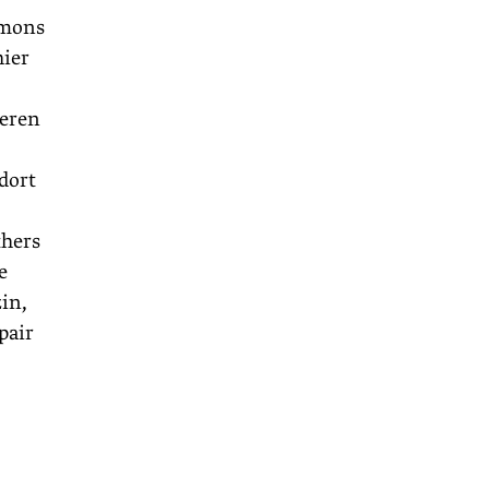
mmons
hier
ßeren
dort
thers
e
in,
pair