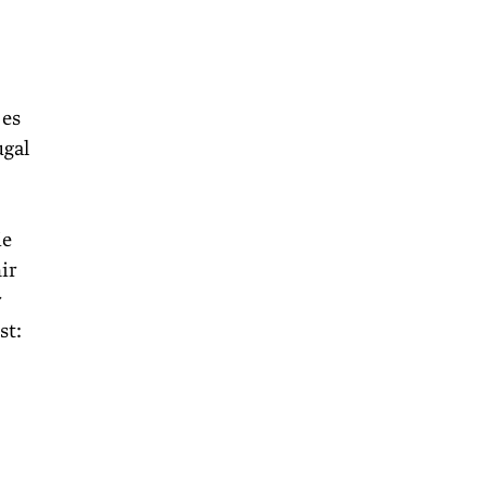
 es
ugal
ie
ir
r
st: