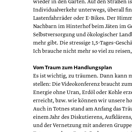
wieder in den Gärten. Auf den Straßen i
Individualverkehr unterwegs, überall fi
Lastenfahrräder oder E-Bikes. Der Himme
Nachbarn im Hinterhof beim Jäten im G
Selbstversorgung und ökologischer Landb
mehr gibt. Die stressige 1,5-Tages-Gesch
Ich brauche nicht mehr so viel zu reise
Vom Traum zum Handlungsplan
Es ist wichtig, zu träumen. Dann kann 
stellen: Die Videokonferenz braucht zum
Energie ohne Uran, Erdöl oder Kohle er
erreicht, bzw. wie können wir unsere h
Auch in Totnes stand am Anfang das Tr
einem Jahr des Diskutierens, Aufklären
und der Vernetzung mit anderen Gruppen 