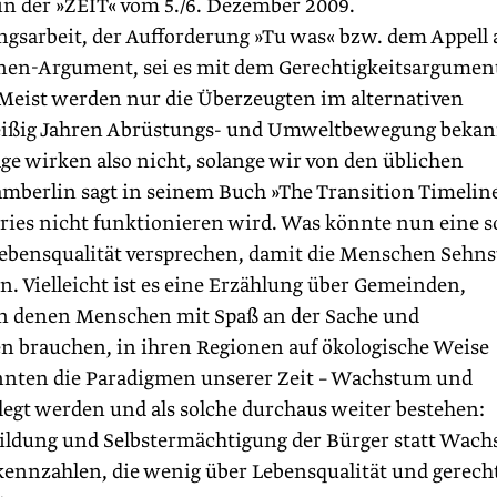
 in der »ZEIT« vom 5./6. Dezember 2009.
ngsarbeit, der Aufforderung »Tu was« bzw. dem Appell 
onen-Argument, sei es mit dem Gerechtigkeitsargumen
 Meist werden nur die Überzeugten im alternativen
dreißig Jahren Abrüstungs- und Umweltbewegung bekan
ge wirken also nicht, solange wir von den üblichen
berlin sagt in seinem Buch »The Transition Timeline
ies nicht funktionieren wird. Was könnte nun eine s
Lebensqualität versprechen, damit die Menschen Sehn
n. Vielleicht ist es eine Erzählung über Gemeinden,
n denen Menschen mit Spaß an der Sache und
en brauchen, in ihren Regionen auf ökologische Weise
könnten die Paradigmen unserer Zeit – Wachstum und
legt werden und als solche durchaus weiter bestehen:
Bildung und Selbstermächtigung der Bürger statt Wac
nnzahlen, die wenig über Lebensqualität und gerech