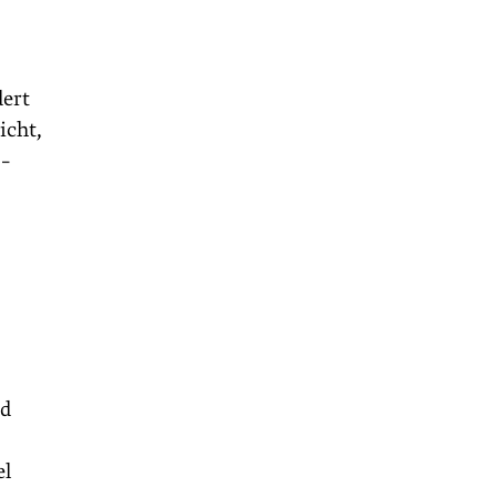
dert
icht,
 –
nd
el