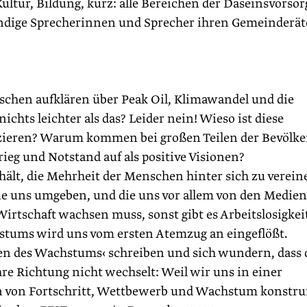
ultur, ­Bildung, kurz: alle Bereichen der Daseinsvorsor
kundige Sprecherinnen und Sprecher ihren Gemeinderä
chen aufklären über Peak Oil, Klimawandel und die
ichts leichter als das? Leider nein! Wieso ist diese
zieren? Warum kommen bei großen Teilen der Bevölk
ieg und Notstand auf als positive Visionen?
bhält, die Mehrheit der Menschen hinter sich zu verein
ie uns umgeben, und die uns vor allem von den Medien
 Wirtschaft wachsen muss, sonst gibt es Arbeitslosigkei
tums wird uns vom ersten Atemzug an eingeflößt.
en des Wachstums‹ schreiben und sich wundern, dass 
e Richtung nicht wechselt: Weil wir uns in einer
en von Fortschritt, Wettbewerb und Wachstum konstrui