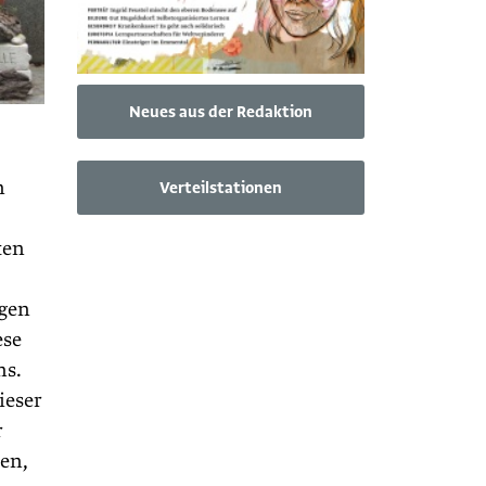
Neues aus der Redaktion
n
Verteilstationen
ten
rgen
ese
ns.
ieser
r
den,