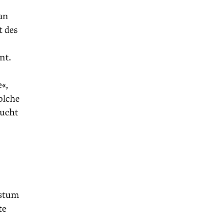
an
t des
nt.
«,
olche
sucht
hstum
te