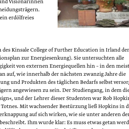
 und Visionärinnen
heidungsträgern.
ein erdölfreies
des Kinsale College of Further Education in Irland de
tionsplan zur Energiesenkung). Sie untersuchten alle
igkeit von externen Energiequellen hin – in den meis
plan auf, wie innerhalb der nächsten zwanzig Jahre die
ung und Produkten des täglichen Bedarfs selbst verso
ägern angewiesen zu sein. Der Studiengang, in dem di
sign«, und der Lehrer dieser Studenten war Rob Hopki
 Totnes. Mit wachsender Bestürzung ließ Hopkins in d
erknappung auf sich wirken, wie sie unter anderen de
 beschreibt. Ihm wurde klar: Es muss etwas getan wer