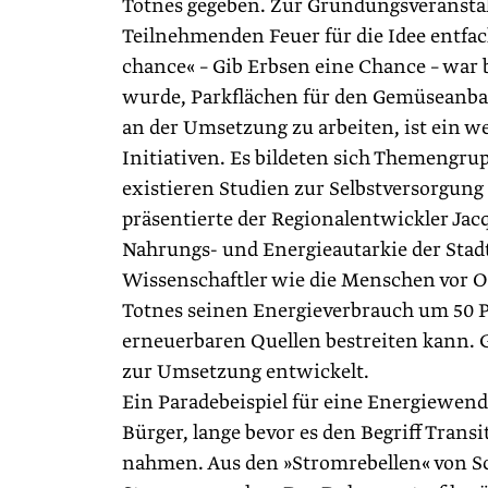
Totnes gegeben. Zur Gründungsveranstalt
Teilnehmenden Feuer für die Idee entfac
chance« – Gib Erbsen eine Chance – war 
wurde, Park­flächen für den Gemüseanb
an der Umsetzung zu arbeiten, ist ein w
Initiativen. Es bildeten sich Themengr
existieren Studien zur Selbstversorgung
präsentierte der Regionalentwickler Ja
Nahrungs- und Energieautarkie der Sta
Wissenschaftler wie die Menschen vor Or
Totnes seinen Energieverbrauch um 50 P
erneuerbaren Quellen bestreiten kann. 
zur Umsetzung entwickelt.
Ein Paradebeispiel für eine Energiewend
Bürger, lange bevor es den Begriff Tran
nahmen. Aus den »Stromrebellen« von Sch