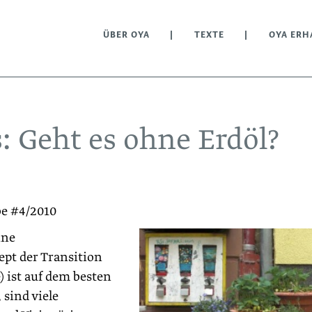
ÜBER OYA
TEXTE
OYA ERH
: Geht es ohne Erdöl?
be #4/2010
ine
t der Transition
 ist auf dem besten
sind viele