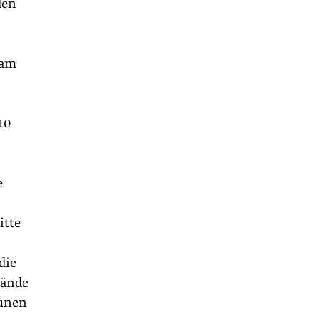
den
sam
10
e
itte
die
Hände
rünen