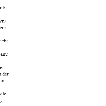
il:
g
own«
en:
liche
pany.
er
n der
von
die
ng