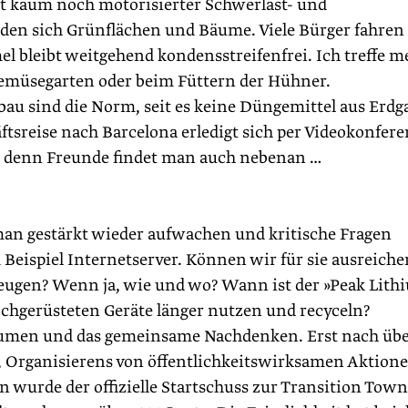
st kaum noch motorisierter Schwerlast- und
nden sich Grünflächen und Bäume. Viele Bürger fahren
l bleibt weitgehend kondensstreifenfrei. Ich treffe m
emüsegarten oder beim Füttern der Hühner.
au sind die Norm, seit es keine Düngemittel aus Erdg
äftsreise nach Barcelona erledigt sich per Videokonfere
n, denn Freunde findet man auch nebenan …
man gestärkt wieder aufwachen und kritische Fragen
 Beispiel Internetserver. Können wir für sie ausreich
zeugen? Wenn ja, wie und wo? Wann ist der »Peak Lith
ochgerüsteten Geräte länger nutzen und recyceln?
äumen und das gemeinsame Nachdenken. Erst nach üb
s, Organisierens von öffentlichkeitswirksamen Aktion
wurde der offizielle Startschuss zur Transition Town