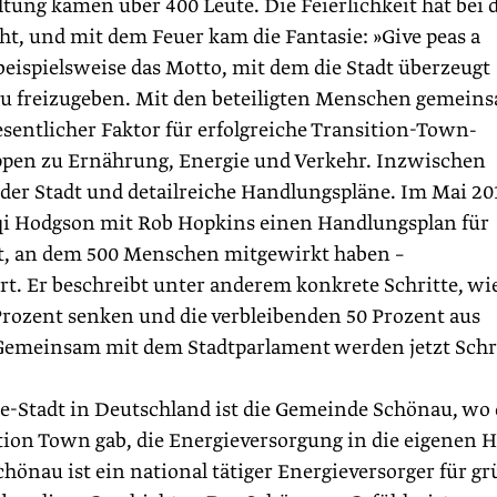
ung kamen über 400 Leute. Die Feierlichkeit hat bei 
ht, und mit dem Feuer kam die Fantasie: »Give peas a
beispielsweise das Motto, mit dem die Stadt überzeugt
au freizugeben. Mit den beteiligten Menschen gemein
esentlicher Faktor für erfolgreiche Transition-Town-
uppen zu Ernährung, Energie und Verkehr. Inzwischen
 der Stadt und detailreiche Handlungspläne. Im Mai 20
cqi Hodgson mit Rob Hopkins einen Handlungsplan für
dt, an dem 500 Menschen mitgewirkt haben –
t. Er beschreibt unter anderem konkrete Schritte, wi
rozent senken und die verbleibenden 50 Prozent aus
Gemeinsam mit dem Stadtparlament werden jetzt Schr
e-Stadt in Deutschland ist die Gemeinde Schönau, wo 
sition Town gab, die Energieversorgung in die eigenen 
önau ist ein national tätiger Energieversorger für g