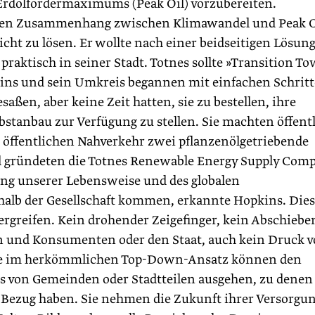
 Erdölfördermaximums (Peak Oil) vorzubereiten.
ren Zusammenhang zwischen Klimawandel und Peak O
cht zu lösen. Er wollte nach einer beidseitigen Lösun
praktisch in seiner Stadt. Totnes sollte »Transition T
ins und sein Umkreis begannen mit einfachen Schritt
aßen, aber keine Zeit hatten, sie zu bestellen, ihre
t­anbau zur Verfügung zu stellen. Sie machten öffent
m öffentlichen Nahverkehr zwei pflanzenölgetriebende
d gründeten die Totnes Renewable Energy Supply Com
ng unserer Lebensweise und des globalen
alb der Gesellschaft kommen, erkannte Hopkins. Dies
ergreifen. Kein drohender Zeigefinger, kein Abschiebe
 und Konsumenten oder den Staat, auch kein Druck 
wie im herkömmlichen Top-Down-Ansatz können den
 von Gemeinden oder Stadtteilen ausgehen, zu denen 
Bezug haben. Sie nehmen die Zukunft ihrer Versorgu