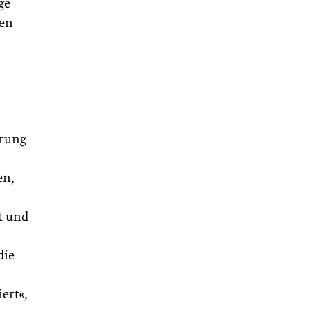
ge
ten
erung
en,
t und
die
ert«,