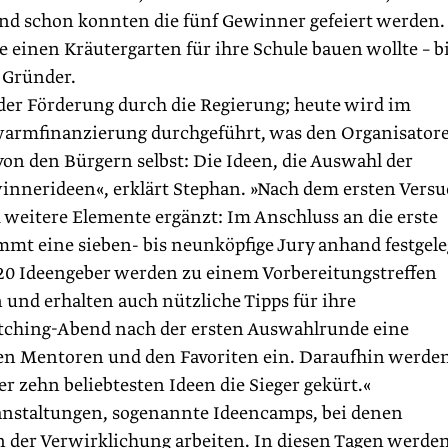
und schon konnten die fünf Gewinner gefeiert werden.
 einen Kräutergarten für ihre Schule bauen wollte – b
n Gründer.
der Förderung durch die Regierung; heute wird im
armfinanzierung durchgeführt, was den Organisator
 von den Bürgern selbst: Die Ideen, die Auswahl der
nnerideen«, erklärt Stephan. »Nach dem ersten Versu
weitere Elemente ergänzt: Im Anschluss an die erste
mt eine sieben- bis neunköpfige Jury anhand festgele
 20 Ideengeber werden zu einem Vorbereitungstreffen
 und erhalten auch nützliche Tipps für ihre
itching-Abend nach der ersten Auswahlrunde eine
en Mentoren und den Favoriten ein. Daraufhin werde
r zehn beliebtesten Ideen die Sieger gekürt.«
anstaltungen, sogenannte Ideencamps, bei denen
der Verwirklichung arbeiten. In diesen Tagen werde