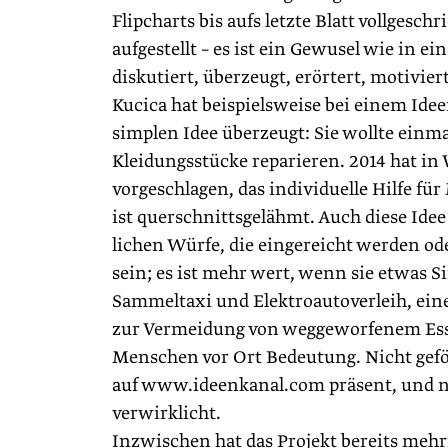
Flipcharts bis aufs letzte Blatt vollgesch
aufgestellt – es ist ein Gewusel wie in e
diskutiert, überzeugt, erörtert, motivie
Kucica hat beispielsweise bei einem Ide
simplen Idee überzeugt: Sie wollte einm
Kleidungsstücke reparieren. 2014 hat in
vorgeschlagen, das individuelle Hilfe fü
ist querschnittsgelähmt. Auch diese Ide
lichen Würfe, die eingereicht werden o
sein; es ist mehr wert, wenn sie etwas S
Sammeltaxi und Elektroautoverleih, ein
zur Vermeidung von weggeworfenem Essen 
Menschen vor Ort Bedeutung. Nicht geför
auf www.ideenkanal.com präsent, und nic
verwirklicht.
Inzwischen hat das Projekt bereits mehrm