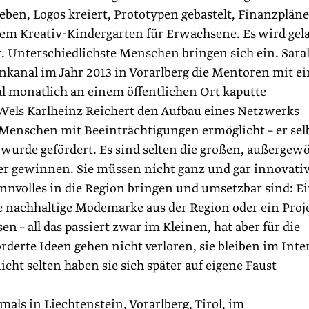
rieben, Logos kreiert, Prototypen gebastelt, Finanzpläne
inem Krea­tiv-Kindergarten für Erwachsene. Es wird gel
rt. Unterschiedlichste Menschen bringen sich ein. Sara
enkanal im Jahr 2013 in Vorarlberg die Mentoren mit ei
al monatlich an einem öffentlichen Ort kaputte
 Wels Karlheinz Reichert den Aufbau eines Netzwerks
r Menschen mit Beeinträchtigungen ermöglicht – er sel
e wurde gefördert. Es sind selten die großen, außergew
der gewinnen. Sie müssen nicht ganz und gar innovati
innvolles in die Region bringen und umsetzbar sind: E
e nachhaltige Modemarke aus der Region oder ein Proj
– all das passiert zwar im Kleinen, hat aber für die
derte Ideen gehen nicht verloren, sie bleiben im Inte
ht selten haben sie sich später auf eigene Faust
als in Liechtenstein, Vorarlberg, Tirol, im