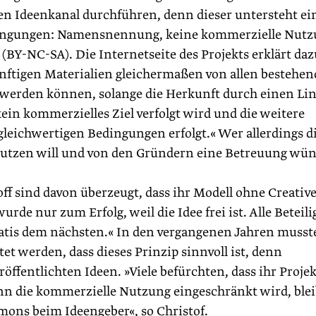
nen Ideenkanal durchführen, denn dieser untersteht ei
ingungen: Namensnennung, keine kommerzielle Nutz
BY-NC-SA). Die Internetseite des Projekts erklärt daz
ünftigen Materialien gleichermaßen von allen bestehe
werden können, solange die Herkunft durch einen Lin
n kommerzielles Ziel verfolgt wird und die weitere
leichwertigen Bedingungen erfolgt.« Wer allerdings d
tzen will und von den Gründern eine Betreuung wün
f sind davon überzeugt, dass ihr Modell ohne Creativ
de nur zum Erfolg, weil die Idee frei ist. Alle Beteili
ratis dem nächsten.« In den vergangenen Jahren musst
et werden, dass dieses Prinzip sinnvoll ist, denn
veröffentlichten Ideen. »Viele befürchten, dass ihr Proje
n die kommerzielle Nutzung eingeschränkt wird, blei
ons beim Ideengeber«, so Christof.