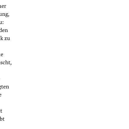
ner
ung,
u:
nden
k zu
ie
scht,
e
gten
e
kt
bt