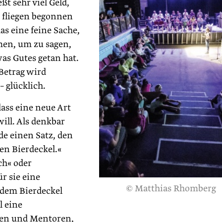
ßt sehr viel Geld,
u fliegen begonnen
das eine feine Sache,
en, um zu sagen,
as Gutes getan hat.
 Betrag wird
– glücklich.
dass eine neue Art
ill. Als denkbar
de einen Satz, den
nen Bierdeckel.«
ch« oder
ür sie eine
© Matthias Rhomberg
f dem Bierdeckel
l eine
nen und Mentoren,