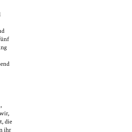
d
nd
fünf
ung
rend
,
wir,
, die
n ihr