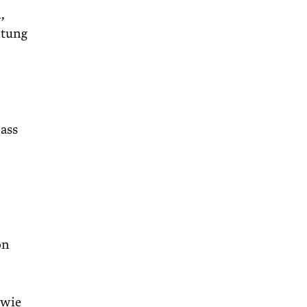
,
itung
Dass
on
 wie