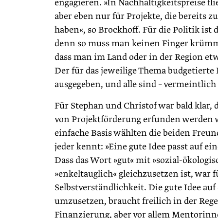
engagieren. »In Nachhaltigkeitspreise flie
aber eben nur für Projekte, die bereits z
haben«, so Brockhoff. Für die Politik ist 
denn so muss man keinen Finger krümm
dass man im Land oder in der Region ­etw
Der für das jeweilige Thema budgetierte
ausgegeben, und alle sind – vermeintlich 
Für Stephan und Christof war bald klar, 
von Projektförderung erfunden werden w
einfache Basis wählten die beiden Freun
jeder kennt: »Eine gute Idee passt auf ei
Dass das Wort »gut« mit »sozial-ökologis
»enkeltauglich« gleichzusetzen ist, war f
Selbstverständlichkeit. Die gute Idee au
umzusetzen, braucht freilich in der Rege
Finanzierung, aber vor allem Mentorin