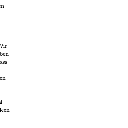
en
»Wir
eben
dass
gen
l
deen