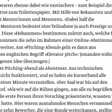
, waren ebenso dabei wie exotischere – zum Beispiel die
tive zum Toilettenpapier. Mit Hilfe von Bekannten un
5 Mentorinnen und Mentoren. »Dabei half die
 Mentoren bedeutet eine Teilnahme ja auch Prestige u
f. Diese »Hebammen« bestimmen zuletzt auch, welche 
t kommen die zehn im Rahmen einer Online-Abstimm
weiter. Am »Pitching-Abend« geht es dann ans
 vom englischen Begriff »Elevator pitch«: jemanden wäh
igenen Idee überzeugen.)
te Pitching-Abend als Abenteuer. Aus technischen
cht funktioniert, und so luden sie kurzerhand alle
 einer Minute vorzustellen. »Der Saal war bis auf den
stof. »Als wir auf die Bühne gingen, um alle zu begrüßen
ie erste Person ihren Vorschlag präsentierte, wussten 
nt hatte. Hier waren ausnahmslos Menschen versammelt
ie zehn Bewerber, die eine Runde weiterkamen, stellte