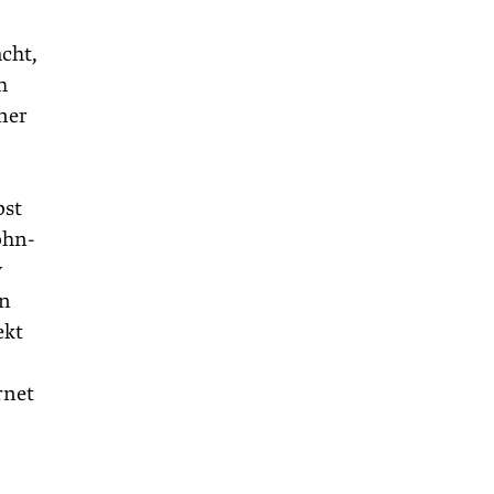
acht,
h
ner
bst
öhn­
v
in
ekt
rnet