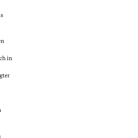
is
en
ch in
gter
n
n