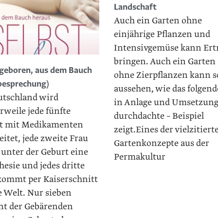
Landschaft
Auch ein Garten ohne
einjährige Pflanzen und
Intensivgemüse kann Ert
bringen. Auch ein Garten
tgeboren, aus dem Bauch
ohne Zierpflanzen kann 
besprechung)
aussehen, wie das folgend
utschland wird
in Anlage und Umsetzung
rweile jede fünfte
durchdachte – Beispiel
t mit Medikamenten
zeigt.Eines der vielzitiert
eitet, jede zweite Frau
Gartenkonzepte aus der
 unter der Geburt eine
Permakultur
esie und jedes dritte
kommt per Kaiserschnitt
e Welt. Nur sieben
nt der Gebärenden