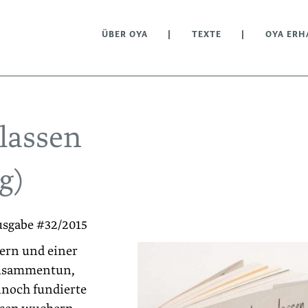
ÜBER OYA
TEXTE
OYA ERH
lassen
g)
usgabe #32/2015
ern und einer
zusammentun,
nnoch fundierte