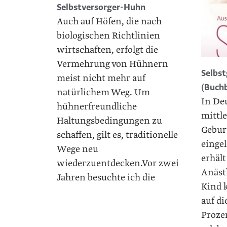
Selbstversorger-Huhn
Auch auf Höfen, die nach
biologischen Richtlinien
wirtschaften, ­erfolgt die
Vermehrung von Hühnern
Selbs
meist nicht mehr auf
(Buch
natürlichem Weg. Um
In De
hühnerfreundliche
mittle
Haltungsbedingungen zu
Gebur
schaffen, gilt es, traditionelle
eingel
Wege neu
erhält
wiederzuentdecken.Vor zwei
Anästh
Jahren besuchte ich die
Kind 
auf di
Proze