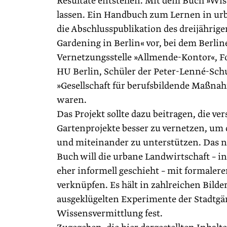
Resultate entstehen. Mit dem Buch »Wi
lassen. Ein Handbuch zum Lernen in urb
die Abschlusspublikation des dreijährig
Gardening in Berlin« vor, bei dem Berlin
Vernetzungsstelle »Allmende-Kontor«, F
HU Berlin, Schüler der Peter-Lenné-Schu
»Gesellschaft für berufsbildende Maßnah
waren.
Das Projekt sollte dazu beitragen, die v
Gartenprojekte besser zu vernetzen, um 
und miteinander zu unterstützen. Das n
Buch will die urbane Landwirtschaft – in
eher informell geschieht – mit formale
verknüpfen. Es hält in zahlreichen Bilde
ausgeklügelten Experimente der Stadtgä
Wissensvermittlung fest.