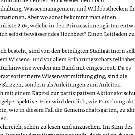
e sind auf den ersten Blick weder neu noch
nhaltung, Wassermanagement und Wildobsthecken fi
rmationen. Aber wo sonst bekommt man einen
mkiste 2.0«, welche in den Prinzessinnengärten entw
ich selbst bewässerndes Hochbeet? Einen Leitfaden zu
h besteht, sind von den beteiligten Stadtgärtnern sel
hrem Wissens- und vor allem Erfahrungsschatz teilhabe
raturhinweise werden am Rand mit eingestreut. Da es
praxisorientierte Wissensvermittlung ging, sind die
e Skizzen, sondern als Anleitungen zum Anleiten
ch mit einem Kapitel zur partizipativen Aktionsforsch
ogelperspektive. Hier wird deutlich, wie Forschung akt
e, wie in diesem Fall die Gemeinschaftsgärten, zu ak
den.
lehrreich, schön zu lesen und anzusehen. Im Sinn des