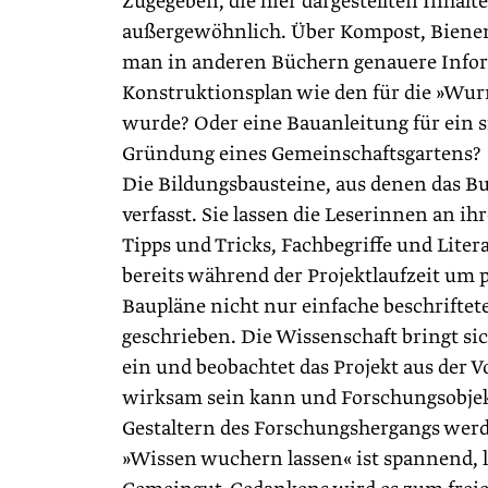
Zugegeben, die hier dargestellten Inhalt
außergewöhnlich. Über Kompost, Biene
man in anderen Büchern genauere Info
Konstruktionsplan wie den für die »Wur
wurde? Oder eine Bauanleitung für ein s
Gründung eines Gemeinschaftsgartens?
Die Bildungsbausteine, aus denen das Buc
verfasst. Sie lassen die Leserinnen an i
Tipps und Tricks, Fachbegriffe und Lite
bereits während der Projektlaufzeit um 
Baupläne nicht nur einfache beschriftet
geschrieben. Die Wissenschaft bringt si
ein und beobachtet das Projekt aus der V
wirksam sein kann und Forschungsobjekt
Gestaltern des Forschungshergangs wer
»Wissen wuchern lassen« ist spannend, 