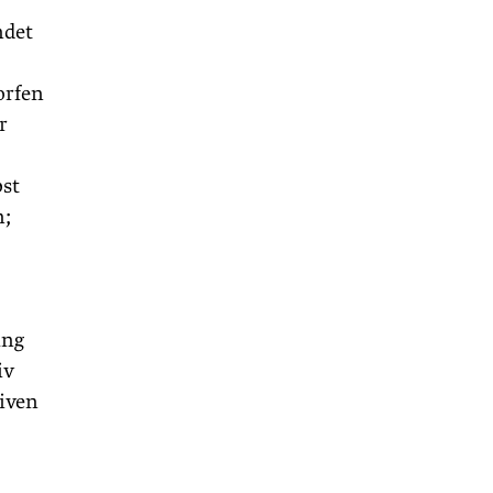
ndet
orfen
r
bst
n;
ung
iv
tiven