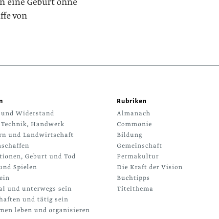
en eine Geburt ohne
ffe von
n
Rubriken
 und Widerstand
Almanach
 Technik, Handwerk
Commonie
rn und Landwirtschaft
Bildung
schaffen
Gemeinschaft
tionen, Geburt und Tod
Permakultur
und Spielen
Die Kraft der Vision
ein
Buchtipps
al und unterwegs sein
Titelthema
haften und tätig sein
en leben und organisieren