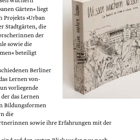
ssen wuchern
anen Gärten« liegt
en Projekts »Urban
er Stadtgärten, die
orscherinnen der
le sowie die
men« beteiligt
erschiedenen Berliner
das Lernen von-
un vorliegende
 der das Lernen
ren Bildungsformen
rn die
rtnerinnen sowie ihre Erfahrungen mit der