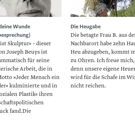
 deine Wunde
Die Heugabe
Die betagte Frau B. aus d
besprechung)
 ist Skulptur« – dieser
Nachbarort habe zehn Ha
on Joseph Beuys ist
Heu abzugeben, kommt m
ammatisch für seine
zu Ohren. Ich freue mich,
erische Arbeit, die in
denn unsere eigene Heue
otto »Jeder Mensch ein
wird für die Schafe im Wi
ler« kulminierte und in
nicht reichen.
ozialen Plastik« ihren
schaftspolitischen
uck fand.Die