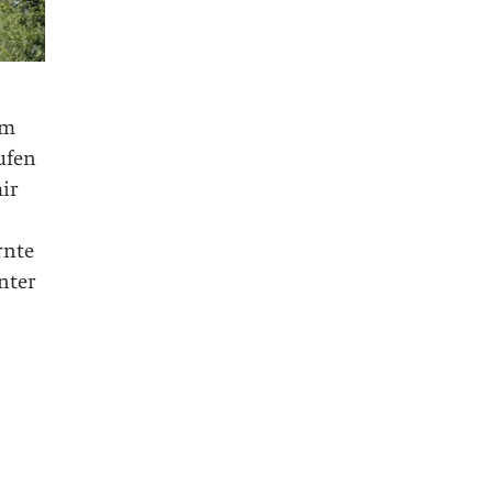
em
ufen
ir
rnte
nter