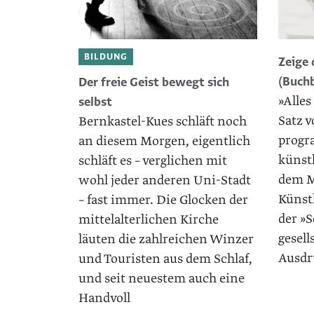
BILDUNG
Zeige
(Buch
Der freie Geist bewegt sich
»Alles
selbst
Satz v
Bernkastel-Kues schläft noch
progr
an diesem Morgen, eigent­lich
künstl
schläft es – verglichen mit
dem M
wohl jeder anderen Uni-Stadt
Künst
– fast immer. Die Glocken der
der »S
mittelalterlichen Kirche
gesell
läuten die zahlreichen Winzer
Ausdr
und Touristen aus dem Schlaf,
und seit neuestem auch eine
Handvoll