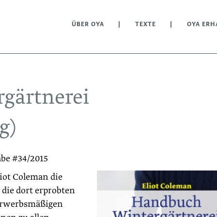
ÜBER OYA
TEXTE
OYA ERH
gärtnerei
g)
abe #34/2015
iot Coleman die
die dort erprobten
erwerbsmäßigen