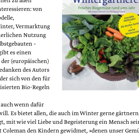
nen zu allen
nteressieren: von
elle,
Winter, Vermarktung
merlichen Nutzung
lbstgebauten –
ibt es einen
 der (europäischen)
Gedanken des Autors
der sich von den für
isierten Bio-Regeln
– auch wenn dafür
ill. Es bietet allen, die auch im Winter gerne gärtnern
gt, mit wie viel Liebe und Begeisterung ein Mensch sei
iot Coleman den Kindern gewidmet, »denen unser Gem