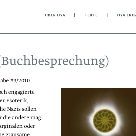
ÜBER OYA
TEXTE
OYA ERH
(Buchbesprechung)
gabe #3/2010
sch engagierte
r Esoterik,
die Nazis sollen
r die andere mag
arginalen oder
che grausame