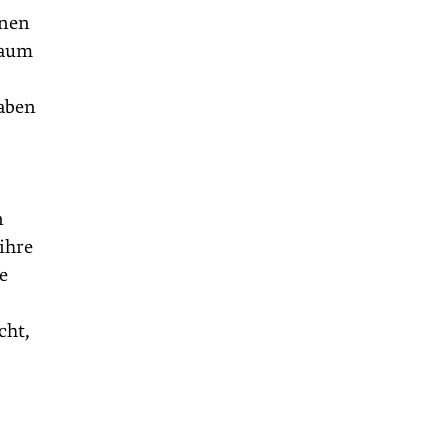
onen
kaum
haben
n
ihre
e
cht,