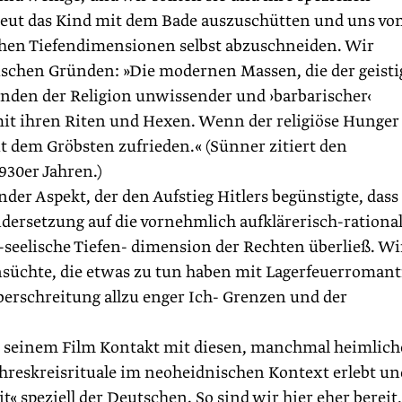
eut das Kind mit dem Bade auszuschütten und uns vo
chen Tiefendimensionen selbst abzuschneiden. Wir
tischen Gründen: »Die modernen Massen, die der geist
tünden der Religion unwissender und ›barbarischer‹
mit ihren Riten und Hexen. Wenn der religiöse Hunger .
t dem Gröbsten zufrieden.« (Sünner zitiert den
30er Jahren.)
der Aspekt, der den Aufstieg Hitlers begünstigte, dass
ndersetzung auf die vornehmlich aufklärerisch-rationa
-seelische Tiefen- dimension der Rechten überließ. Wi
hnsüchte, die etwas zu tun haben mit Lagerfeuerromant
berschreitung allzu enger Ich- Grenzen und der
 seinem Film Kontakt mit diesen, manchmal heimlic
ahreskreisrituale im neoheidnischen Kontext erlebt un
« speziell der Deutschen. So sind wir hier eher bereit,