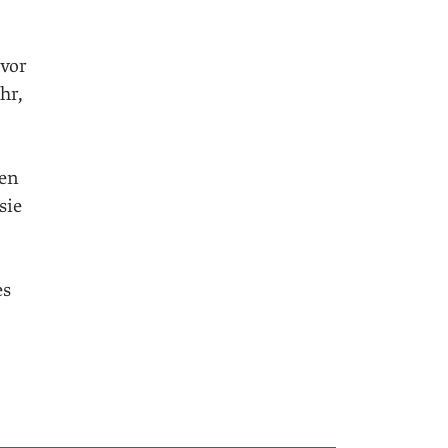
 vor
hr,
nen
sie
es