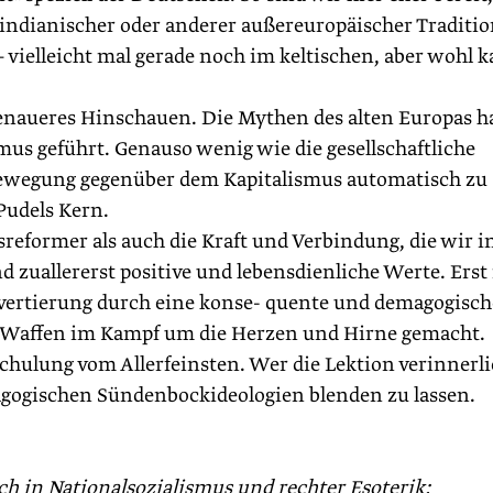
ndianischer oder anderer außereuropäischer Traditi
– vielleicht mal gerade noch im keltischen, aber wohl 
enaueres Hinschauen. Die Mythen des alten Europas 
us geführt. Genauso wenig wie die gesellschaftliche
ewegung gegenüber dem Kapitalismus automatisch zu
 Pudels Kern.
sreformer als auch die Kraft und Verbindung, die wir i
 zuallererst positive und lebensdienliche Werte. Erst 
vertierung durch eine konse- quente und demagogisch
ten Waffen im Kampf um die Herzen und Hirne gemacht.
chulung vom Allerfeinsten. Wer die Lektion verinnerli
magogischen Sündenbockideologien blenden zu lassen.
h in Nationalsozialismus und rechter Esoterik;