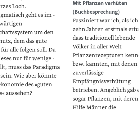
Mit Pflanzen verhüten
rzes Loch.
(Buchbesprechung)
gmatisch geht es im ­
Fasziniert war ich, als ich
wärtigen
zehn Jahren erstmals erfu
chaftssystem um den
dass traditionell lebende
nutz, dem das gute
Völker in aller Welt
für alle folgen soll. Da
Pflanzenrezepturen ken
ieses nur für wenige ­
bzw. kannten, mit denen 
llt, muss das Paradigma
zuverlässige
 sein. Wie aber könnte
Empfängnisverhütung
Ökonomie des »guten
betrieben. Angeblich gab 
s« aussehen?
sogar Pflanzen, mit deren
Hilfe Männer die