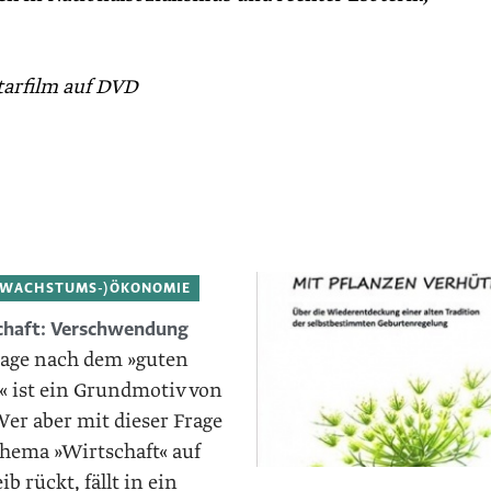
arfilm auf DVD
TWACHSTUMS-)ÖKONOMIE
chaft: Verschwendung
rage nach dem »guten
« ist ein Grundmotiv von
er aber mit dieser Frage
hema »Wirtschaft« auf
ib rückt, fällt in ein