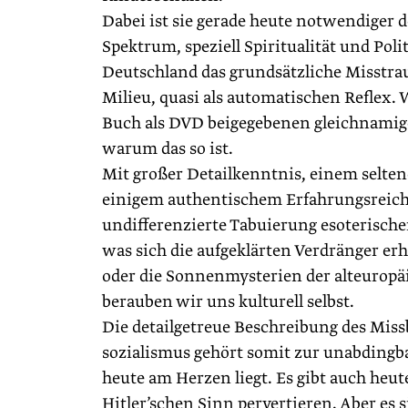
Dabei ist sie gerade heute notwendiger 
Spektrum, speziell Spiritualität und Po
Deutschland das grundsätzliche Misstrau
Milieu, quasi als automatischen Reflex
Buch als DVD beigegebenen gleichnamige
warum das so ist.
Mit großer Detailkenntnis, einem selte
einigem authentischem Erfahrungsreicht
undifferenzierte Tabuierung esoterisch
was sich die aufgeklärten Verdränger er
oder die Sonnenmysterien der alteuropäi
berauben wir uns kulturell selbst.
Die detailgetreue Beschreibung des Mis
sozialismus gehört somit zur unabdingbar
heute am Herzen liegt. Es gibt auch heu
Hitler’schen Sinn pervertieren. Aber es s