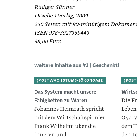
Rüdiger Sünner
Drachen Verlag, 2009
250 Seiten mit 90-minütigem Dokument
ISBN 978-3927369443
38,00 Euro
weitere Inhalte aus #3 | Geschenkt!
(POSTWACHSTUMS-)ÖKONOMIE
(POS
Das System macht unsere
Wirts
Die F
Fähigkeiten zu Waren
Johannes Heimrath spricht
Leben
mit dem Wirtschaftspionier
Oya. W
Frank ­Wilhelmi über die
dem T
inneren und
den Le