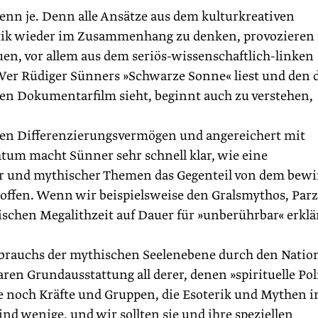
denn je. Denn alle Ansätze aus dem kulturkreativen
litik wieder im Zusammenhang zu denken, provozieren 
en, vor allem aus dem seriös-wissenschaftlich-linken
. Wer Rüdiger Sünners »Schwarze Sonne« liest und den
n Dokumentarfilm sieht, beginnt auch zu verstehen,
nen Differenzierungsvermögen und angereichert mit
um macht Sünner sehr schnell klar, wie eine
er und mythischer Themen das Gegenteil von dem bewi
hoffen. Wenn wir beispielsweise den Gralsmythos, Parz
schen Megalithzeit auf Dauer für »unberührbar« erklä
sbrauchs der mythischen Seelenebene durch den Nation
en Grundausstattung all derer, denen »spirituelle Pol
te noch Kräfte und Gruppen, die Esoterik und Mythen 
ind wenige, und wir sollten sie und ihre speziellen