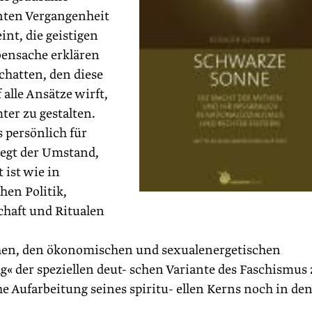
nnten Vergangenheit
nt, die geistigen
bensache erklären
Schatten, den diese
alle Ansätze wirft,
ter zu gestalten.
 persönlich für
wiegt der Umstand,
 ist wie in
en Politik,
haft und Ritualen
chen, den ökonomischen und sexualenergetischen
g« der speziellen deut- schen Variante des Faschismus
he Aufarbeitung seines spiritu- ellen Kerns noch in de