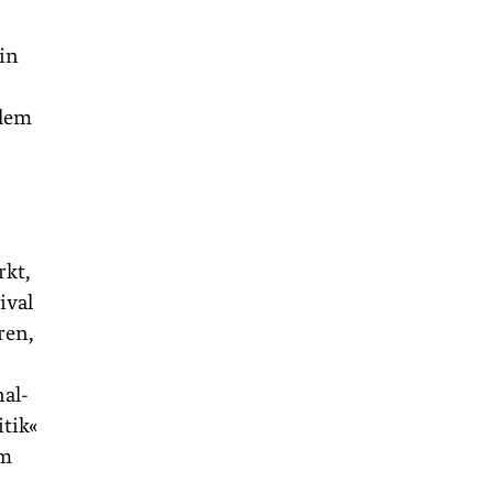
in
 dem
rkt,
ival
ren,
al-
itik«
im