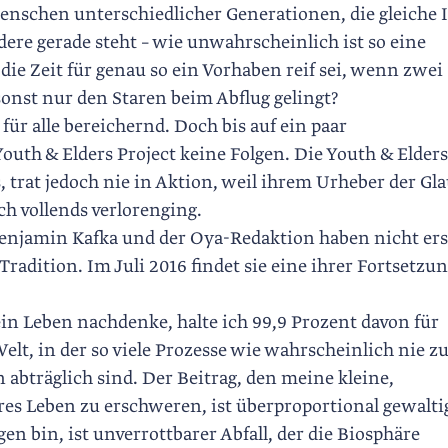
enschen unterschiedlicher Generationen, die gleiche I
dere gerade steht – wie unwahrscheinlich ist so eine
 die Zeit für genau so ein Vorhaben reif sei, wenn zwei
nst nur den Staren beim Abflug ­gelingt?
für alle bereichernd. Doch bis auf ein paar
th & Elders Project keine Folgen. Die Youth & Elders
, trat jedoch nie in Aktion, weil ihrem Urheber der Gl
h vollends verlorenging.
njamin Kafka und der Oya-Redaktion haben nicht erst
radition. Im Juli 2016 findet sie eine ihrer Fortsetzu
Leben nachdenke, halte ich 99,9 Prozent davon für
Welt, in der so viele Prozesse wie wahrscheinlich nie z
abträglich sind. Der Beitrag, den meine kleine,
res Leben zu erschweren, ist überproportional gewalti
n bin, ist unverrottbarer Abfall, der die Biosphäre