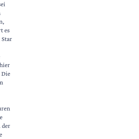
sei
h
n,
t es
 Star
e
hier
 Die
um
uren
e
 der
e