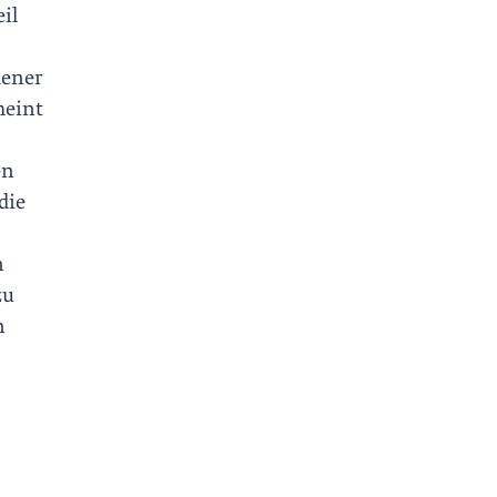
il
dener
heint
en
die
n
zu
n