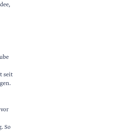
dee,
aube
 seit
ngen.
uvor
g. So