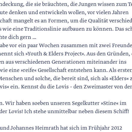
deckung, die sie bräuchten, die Jungen wissen zum Te
heute denken und entwickeln wollen, vor vielen Jahren
chaft mangelt es an Formen, um die Qualität verschie
s wie eine Traditionslinie aufbauen zu können. Das sc
hte dich gern …
h habe vor ein paar Wochen zusammen mit zwei Freund
nennt sich »Youth & ­Elders Project«. Aus den Gründen, 
n aus verschiedenen Generationen miteinander ins
e eine »reife« Gesellschaft entstehen kann. Als erste
nschen und solche, die bereit sind, sich als »Elders« 
ovis« ein. Kennst du die Lovis – den Zweimaster von de
an. Wir ­haben soeben unseren Segelkutter »Stine« im
der Lovis! Ich stehe unmittelbar neben diesem Schiff!
und Johannes Heimrath hat sich im Frühjahr 2012