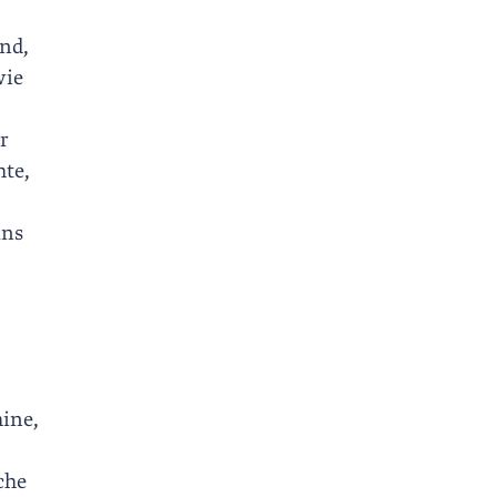
nd,
wie
r
hte,
uns
hine,
che