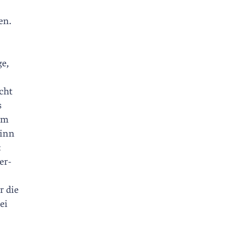
en.
ge,
cht
s
em
Sinn
:
er-
r die
ei