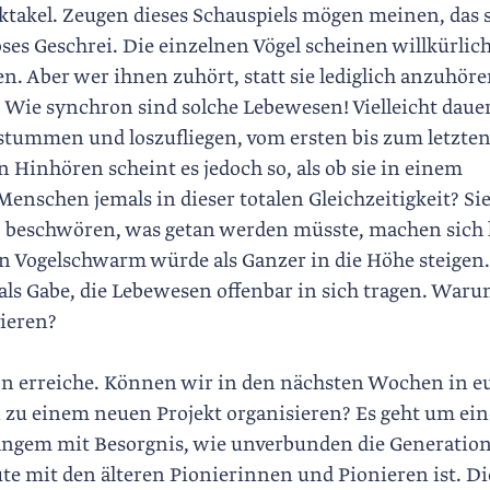
ektakel. Zeugen dieses Schauspiels mögen meinen, das 
ses Geschrei. Die einzelnen Vögel scheinen willkürlic
. Aber wer ihnen zuhört, statt sie lediglich anzuhöre
 Wie synchron sind solche Lebewesen! Vielleicht dauer
rstummen und loszufliegen, vom ersten bis zum letzten
inhören scheint es ­jedoch so, als ob sie in einem
Menschen jemals in dieser totalen Gleichzeitigkeit? Si
beschwören, was getan werden müsste, machen sich 
n Vogelschwarm würde als Ganzer in die Höhe steigen.
 als Gabe, die Lebewesen offenbar in sich tragen. War
vieren?
fon erreiche. Können wir in den nächsten Wochen in e
 zu einem neuen Projekt organisieren? Es geht um ein
t langem mit Besorgnis, wie unverbunden die Generation
ute mit den älteren Pionierinnen und Pionieren ist. Di