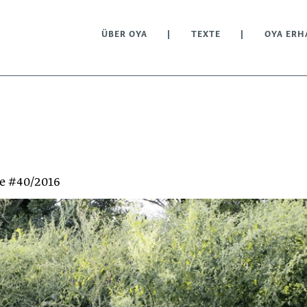
ÜBER OYA
TEXTE
OYA ERH
e #40/2016