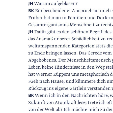
JH
Warum aufgeblasen?
BK
Ein bescheidener Anspruch an mich se
Früher hat man in Familien und Dörfer
Gesamtorganismus Menschheit zurechtz
JH
Dafür gibt es den schönen Begriff des
das Ausmaß unserer Schädlichkeit zu re
weltumspannenden Kategorien stets die Ge
zu Ende bringen lassen. Das Gerede vom 
Abgehobenes. Der Menschheitsmensch g
Leben keine Hindernisse in den Weg ste
hat Werner Küppers uns metaphorisch de
»Geh nach Hause, und kümmere dich um d
Rückzug ins eigene Gärtlein verstanden 
BK
Wenn ich in den Nachrichten höre, wa
Zukunft von Atomkraft lese, trete ich of
von der Welt ab? Ich möchte mich zu dem,