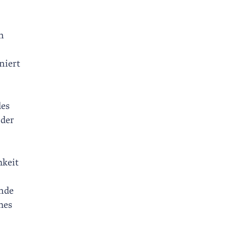
n
niert
des
oder
hkeit
ende
hes