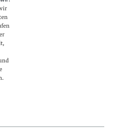
wir
zten
ufen
er
t,
 und
e
n.