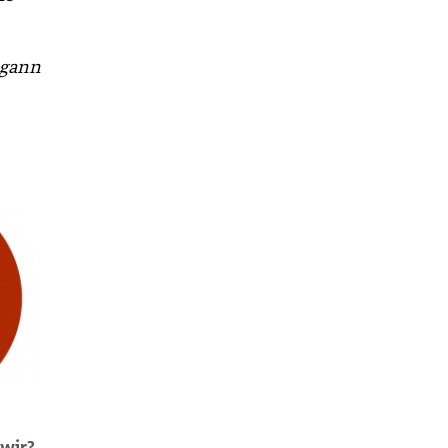
egann
 wir?