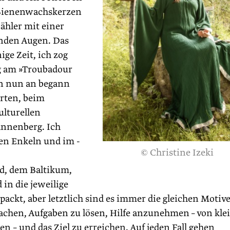
 Bienenwachskerzen
ähler mit einer
enden Augen. Das
ige Zeit, ich zog
ng am »Troubadour
n nun an begann
rten, beim
ulturellen
annenberg. Ich
nen Enkeln und im ­
© Christine Izeki
d, dem Balti­kum,
in die ­jeweilige
packt, aber letztlich sind es immer die gleichen Motive
achen, Aufgaben zu lösen, Hilfe anzunehmen – von kle
 – und das Ziel zu erreichen. Auf jeden Fall gehen