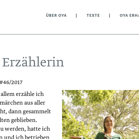
ÜBER OYA
TEXTE
OYA ERH
 Erzählerin
 #46/2017
allem erzähle ich
märchen aus aller
cht, dann gesammelt
lten geblieben.
u werden, hatte ich
 und ich betrieben