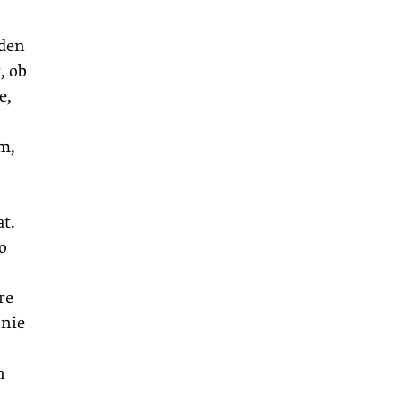
 den
, ob
e,
m,
t.
o
re
 nie
n