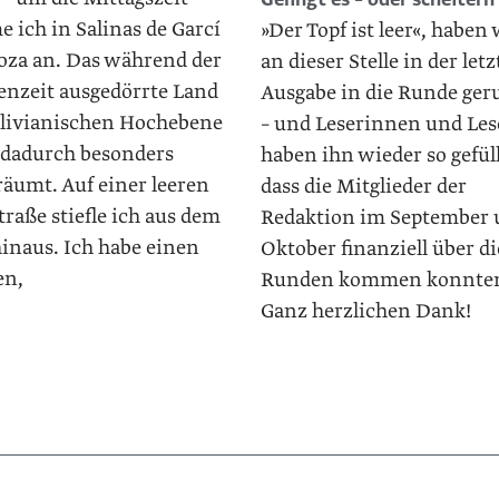
 ich in Salinas de Garcí
»Der Topf ist leer«, haben 
za an. Das während der
an dieser Stelle in der let
enzeit ausgedörrte Land
Ausgabe in die Runde ger
olivianischen Hochebene
– und Leserinnen und Les
 dadurch besonders
haben ihn wieder so gefüll
räumt. Auf einer leeren
dass die Mitglieder der
raße stiefle ich aus dem
Redaktion im September
hinaus. Ich habe einen
Oktober finanziell über di
en,
Runden kommen konnte
Ganz herzlichen Dank!