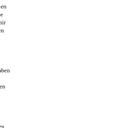
nen
ie
mir
en
haben
ten
es