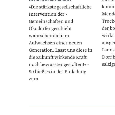
komme
»Die stärkste gesellschaftliche
Mendo
Intervention der ­
Trock
Gemeinschaften und
der b
Ökodörfer geschieht
wirkt
wahrscheinlich im
ausge
Aufwachsen ­einer neuen
Landst
Generation. Lasst uns diese in
Dorf 
die Zukunft wirkende Kraft
salzig
noch bewusster gestalten!« –
So hieß es in der Einladung
zum