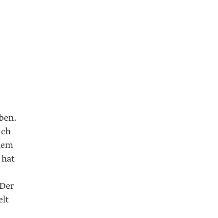
ben.
ich
 dem
 hat
 Der
elt