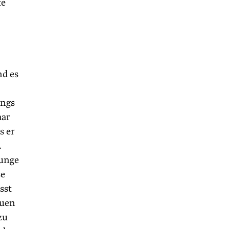
te
nd es
ings
aar
s er
.
Junge
se
sst
auen
zu