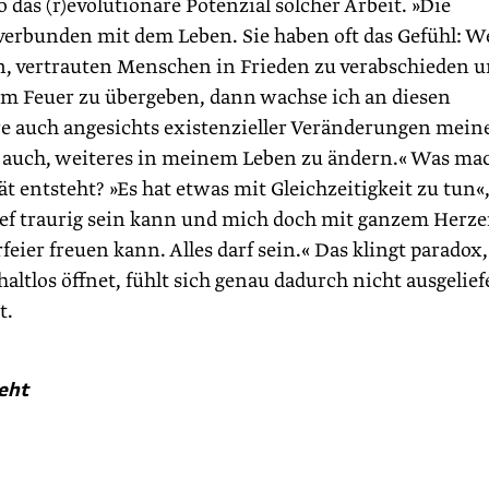
 das (r)evolutionäre Potenzial solcher Arbeit. »Die
verbunden mit dem Leben. Sie haben oft das Gefühl: 
en, vertrauten Menschen in Frieden zu verabschieden 
em Feuer zu übergeben, dann wachse ich an diesen
re auch angesichts existenzieller Veränderungen mein
ch auch, weiteres in meinem Leben zu ändern.« Was ma
ät entsteht? »Es hat etwas mit Gleichzeitigkeit zu tun«
 tief traurig sein kann und mich doch mit ganzem Herz
feier freuen kann. Alles darf sein.« Das klingt paradox,
altlos öffnet, fühlt sich genau dadurch nicht ausgelief
st.
eht