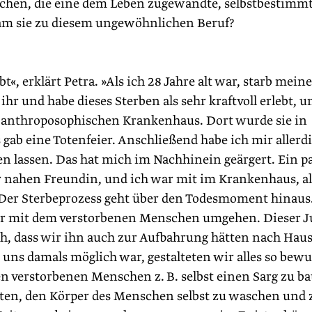
hen, die eine dem Leben zugewandte, selbstbestimm
am sie zu diesem ungewöhnlichen Beruf?
bt«, erklärt Petra. »Als ich 28 Jahre alt war, starb meine
ihr und habe dieses Sterben als sehr kraftvoll erlebt, u
em anthro­posophischen Krankenhaus. Dort wurde sie in
ab eine Totenfeier. Anschließend habe ich mir allerd
n lassen. Das hat mich im Nachhinein geärgert. Ein p
er nahen Freundin, und ich war mit im Krankenhaus, al
: Der Sterbeprozess geht über den Todesmoment hinaus
wir mit dem verstorbenen Menschen umgehen. Dieser 
ich, dass wir ihn auch zur Aufbahrung hätten nach Hau
ns damals möglich war, gestalteten wir alles so bewu
en verstorbenen Menschen z. B. selbst einen Sarg zu b
lten, den Körper des Menschen selbst zu waschen und 