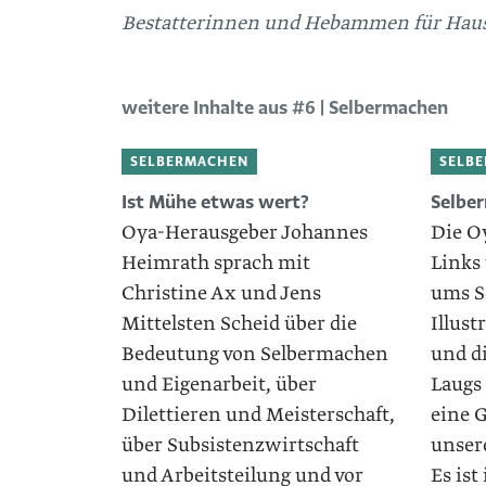
Bestatterinnen und Hebammen für Hau
weitere Inhalte aus #6 | Selbermachen
SELBERMACHEN
SELB
Ist Mühe etwas wert?
Selber
Oya-Herausgeber Johannes
Die O
Heimrath sprach mit
Links
Christine Ax und Jens
ums S
Mittelsten Scheid über die
Illust
Bedeutung von Selber­machen
und di
und Eigenarbeit, über
Laugs
Dilettieren und Meisterschaft,
eine G
über Subsistenzwirtschaft
unser
und Arbeitsteilung und vor
Es ist