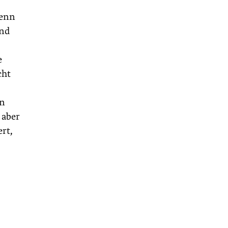
Wenn
und
e
cht
,
en
 aber
ert,