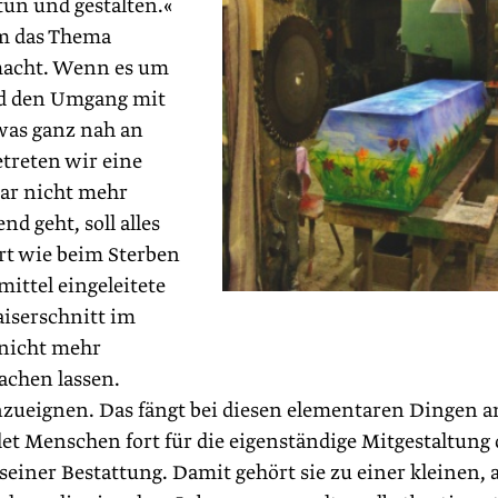
tun und gestalten.«
um das Thema
macht. Wenn es um
nd den Umgang mit
was ganz nah an
etreten wir eine
gar nicht mehr
nd geht, soll alles
urt wie beim Sterben
ittel eingeleitete
iserschnitt im
 nicht mehr
achen lassen.
nzueignen. Das fängt bei diesen elementaren Dingen a
ldet Menschen fort für die eigenständige Mitgestaltung 
einer Bestattung. Damit gehört sie zu einer kleinen, 