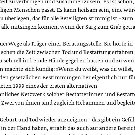
Zeit zu verbringen und zusammenzusein. Es ist schön,
eiligen Menschen passt. Es kann heilsam sein, eine wür
 zu überlegen, das für alle Beteiligten stimmig ist – zum
das alle mitsingen können, wenn der Sarg zum Grab getr
erWege als Träger einer Beratungsstelle. Sie hörte in
schen die Zeit zwischen Tod und Bestattung erfahren
u schnell in fremde Hände gegeben hatten und zu wen
n machte sich kundig: »Wenn du weißt, was du willst,
 den gesetzlichen Bestimmungen her eigentlich nur fü
ten 1999 eines der ersten alternativen
ehnliches Netzwerk solcher Bestatterinnen und Bestatt
. Zwei von ihnen sind zugleich Hebammen und begleit
 Geburt und Tod wieder anzueignen – das gibt ein Gefü
in der Hand haben, strahlt das auch auf andere Bereic