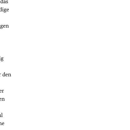
 das
dige
agen
ig
r den
er
en
hl
he