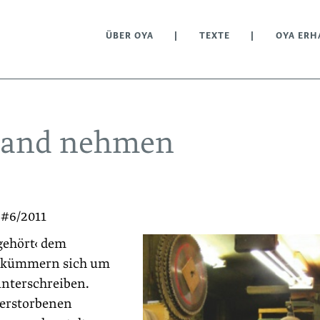
ÜBER OYA
TEXTE
OYA ERH
 Hand nehmen
 #6/2011
gehört‹ dem
er kümmern sich um
unterschreiben.
verstorbenen