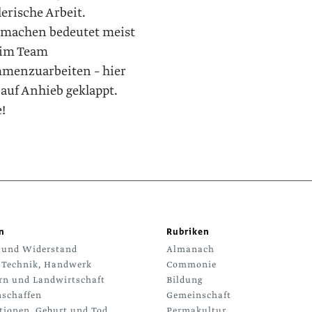
erische Arbeit.
rmachen bedeutet meist
 im Team
menzuarbeiten – hier
 auf Anhieb geklappt.
!
n
Rubriken
 und Widerstand
Almanach
 Technik, Handwerk
Commonie
rn und Landwirtschaft
Bildung
schaffen
Gemeinschaft
tionen, Geburt und Tod
Permakultur