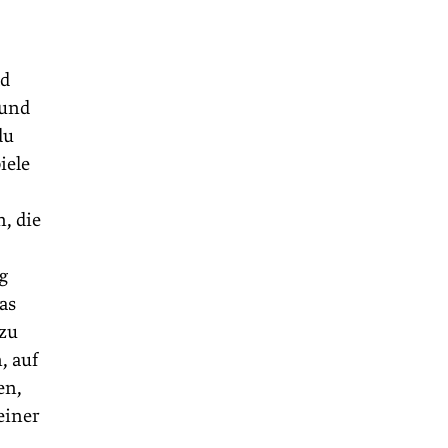
ld
rund
du
iele
, die
g
as
 zu
, auf
en,
einer