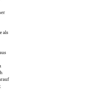
ner
e als
aus
u
ch
arauf
g