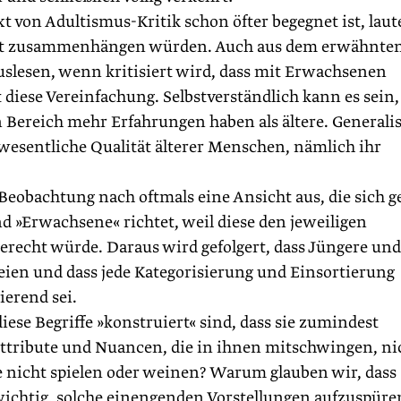
t von Adultismus-Kritik schon öfter begegnet ist, laut
cht zusammenhängen würden. Auch aus dem erwähnte
rauslesen, wenn kritisiert wird, dass mit Erwachsenen
 diese Vereinfachung. Selbstverständlich kann es sein,
ereich mehr Erfahrungen haben als ältere. Generalis
 wesentliche Qualität älterer Menschen, nämlich ihr
eobachtung nach oftmals eine Ansicht aus, die sich g
nd »Erwachsene« richtet, weil diese den jewei­ligen
gerecht würde. Daraus wird gefolgert, dass Jüngere und
seien und dass jede Kategorisierung und Einsortierung
ierend sei.
iese Begriffe »konstruiert« sind, dass sie zumindest
r Attribute und Nuancen, die in ihnen mitschwingen, ni
 nicht spielen oder weinen? Warum glauben wir, dass
 wichtig, solche einengenden Vorstellungen aufzuspüre