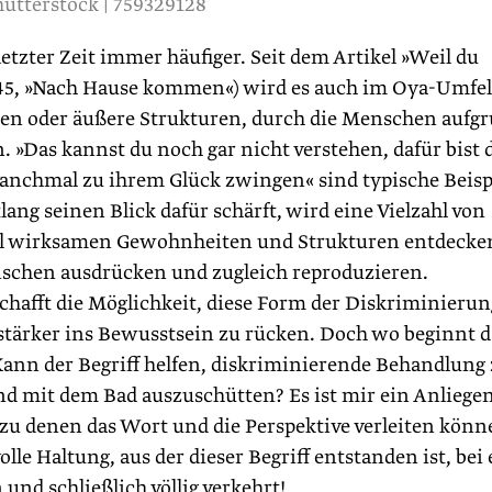
utterstock | 759329128
tzter Zeit immer häufiger. Seit dem Artikel »Weil du
ya 45, »Nach Hause kommen«) wird es auch im Oya-Umfe
ngen oder äußere Strukturen, durch die Menschen aufg
. »Das kannst du noch gar nicht verstehen, dafür bist 
anchmal zu ihrem Glück zwingen« sind typische Beisp
lang seinen Blick dafür schärft, wird eine Vielzahl von
ll wirksamen Gewohnheiten und Strukturen entdecken
schen ausdrücken und zugleich reproduzieren.
schafft die Möglichkeit, diese Form der Diskriminierun
stärker ins Bewusstsein zu rücken. Doch wo beginnt d
ann der Begriff helfen, diskriminierende Behandlung
ind mit dem Bad auszuschütten? Es ist mir ein Anliegen
zu denen das Wort und die Perspektive verleiten könn
le Haltung, aus der dieser Begriff entstanden ist, bei 
nd schließlich völlig verkehrt!