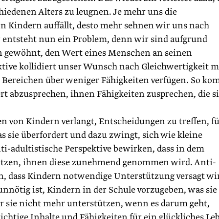
edenen Alters zu leugnen. Je mehr uns die
 Kindern auffällt, desto mehr sehnen wir uns nach
r entsteht nun ein Problem, denn wir sind aufgrund
an gewöhnt, den Wert eines Menschen an seinen
ktive kollidiert unser Wunsch nach Gleichwertigkeit m
n Bereichen über weniger Fähigkeiten verfügen. So k
ert abzusprechen, ihnen Fähigkeiten zusprechen, die s
n von Kindern verlangt, Entscheidungen zu treffen, fü
s sie überfordert und dazu zwingt, sich wie kleine
ti-adultistische Perspektive bewirken, dass in dem
hützen, ihnen diese zunehmend genommen wird. Anti-
en, dass Kindern notwendige Unterstützung versagt wi
unnötig ist, Kindern in der Schule vorzugeben, was sie
wir sie nicht mehr unterstützen, wenn es darum geht,
chtige Inhalte und Fähigkeiten für ein glückliches Le