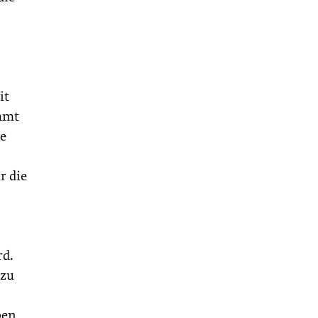
it
ommt
ie
r die
rd.
 zu
ben