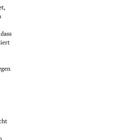
et,
n
 dass
iert
egen
cht
n,