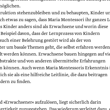
öglichen.
struktion stehenzubleiben und zu behaupten, Kinder u
ch etwas zu sagen, dass Maria Montessori ihr ganzes 
ss Kinder anders sind als Erwachsene und worin diese
 Beispiel davon, dass der Lernprozess von Kindern
rsuch einer Belehrung gestört wird als der von
fter um basale Themen geht, die selbst erfahren werden
t werden können. Erwach­sene bauen hingegen auf vi
abstrakte und von anderen übermittelte Erfahrungen
den können. Auch wenn Maria Montessoris Erkenntnis
ch sie als eine hilfreiche Leitlinie, die dazu beitragen
ern zu finden.
d »Erwachsener« aufzulösen, liegt sicherlich darin
ertigkeit zuzugestehen. Das wiederum verleitet dazu, 