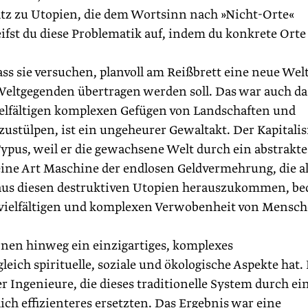
tz zu Utopien, die dem Wortsinn nach »Nicht-Orte«
fst du diese Problematik auf, indem du konkrete Orte
s sie versuchen, planvoll am Reißbrett eine neue Wel
Weltgegenden übertragen werden soll. Das war auch da
lfältigen komplexen Gefügen von Landschaften und
stülpen, ist ein ungeheurer Gewaltakt. Der Kapi­tali
Typus, weil er die gewachsene Welt durch ein abstrakte
ine Art Maschine der endlosen Geldvermehrung, die al
aus diesen destruktiven Utopien herauszukommen, be
r vielfältigen und komplexen Verwobenheit von Mensc
onen hinweg ein einzigartiges, komplexes
ich spirituelle, soziale und ökologische Aspekte hat. 
Ingenieure, die dieses traditionelle System durch ei
ch effizienteres ersetzten. Das Ergebnis war eine