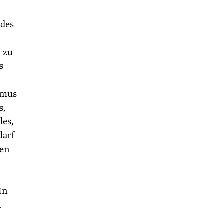
 des
t zu
s
smus
s,
les,
darf
hen
In
n