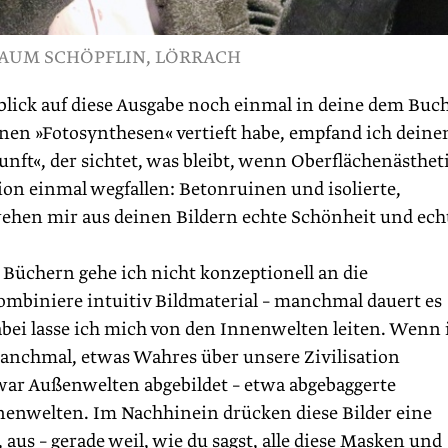
UM SCHÖPFLIN, LÖRRACH
lick auf diese Ausgabe noch einmal in deine dem Buc
nen »Fotosynthesen« vertieft habe, empfand ich deine
unft«, der sichtet, was bleibt, wenn Oberflächenästhet
on einmal wegfallen: Betonruinen und isolierte,
ehen mir aus deinen Bildern echte Schönheit und ech
Büchern gehe ich nicht konzeptionell an die
mbiniere intuitiv Bildmaterial – manchmal dauert es
Dabei lasse ich mich von den Innenwelten leiten. Wenn 
 manchmal, etwas Wahres über unsere Zivilisation
war Außenwelten abgebildet – etwa abgebaggerte
nnenwelten. Im Nachhinein drücken diese Bilder eine
 aus – gerade weil, wie du sagst, alle diese Masken und