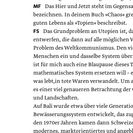
MF
Das Hier und Jetzt steht im Gegensa
bezeichnen. In deinem Buch »Chaos« grei
guten Lebens als »Topien« beschreibst.
FS
Das Grundproblem an Utopien ist, das
entwerfen, die dann auf alle möglichen 
Problem des Weltkommunismus. Den vie
Menschen ein und dasselbe System überzu
ist für mich auch eine Blaupause dieses 
mathematisches System ersetzen will – e
was lebt,in tote Waren verwandelt. Um 
es einer viel genaueren Betrachtung de
und Landschaften.
Auf Bali wurde etwa über viele Generati
Bewässerungssystem entwickelt, das zugle
den 1970er Jahren kamen dann Schweizer 
modernes, marktorientiertes und angebli