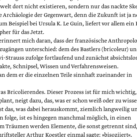
elt dort nicht existieren, sondern nur das nackte Ske
e Archäologie der Gegenwart, denn die Zukunft ist ja 
um Beispiel bei Ursula K. Le Guin, liefert vor allem ein 
her für das Jetzt.
innert mich daran, dass der französische Anthropol
zugängen unterschied: dem des Bastlers (bricoleur) u
vi-Strauss zufolge fortlaufend und zunächst absichtslo
kte, Schnipsel, Wissen und Verfahrensweisen.
dem er die einzelnen Teile sinnhaft zueinander in
Bricolierendes. Dieser Prozess ist für mich wichtig
nt, neigt dazu, das, was er schon weiß oder zu wiss
ist das, was dabei herauskommt, ziemlich langweilig u
on folge, ist es hingegen manchmal möglich, in einen
m Träumen werden Elemente, die sonst getrennt sind,
iftsteller Arthur Koestler einmal sagte: »bisoziiert«.