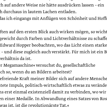
h auf andere Weise nie hätte ausdrücken lassen – ein
ch durchaus in lautem Lachen entladen.
 das ich eingangs mit Anflügen von Schönheit und Hof
ften auf den ersten Blick auch wirken mögen, so wich
chgewicht durch Farben und Lichtverhältnisse zu schaff
n Edward Hopper beobachten, wo das Licht einen stark
 – und diese zugleich auch verstärkt. Für mich ist ein B
rhältnis da ist.
 Megamaschine« versuchst du, gesellschaftliche
ch so, wenn du an Bildern arbeitest?
efreiende Kraft ­meiner Bilder sich auf andere Mensch
tete Impuls, politisch-wirtschaftlich etwas zu verände
 erst einmal existenziell damit zu verbinden, wo wir
iten einer Medaille. In Abwandlung eines Satzes von Ro
 ist, ist die revolutionärste Tat.«