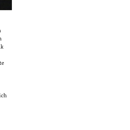
h
n
ik
te
ich