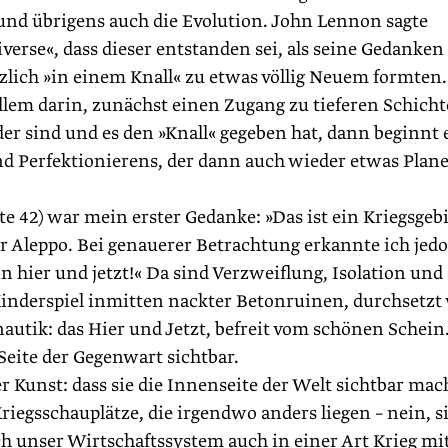
 – und übrigens auch die Evolution. John Lennon sagte
erse«, dass dieser entstanden sei, als seine Gedanken
zlich »in einem Knall« zu etwas völlig Neuem formten.
allem darin, zunächst einen Zugang zu tieferen Schich
er sind und es den »Knall« gegeben hat, dann beginnt 
nd Perfektionierens, der dann auch wieder etwas Plan
e 42) war mein erster Gedanke: »Das ist ein Kriegsgebi
er Aleppo. Bei genauerer Betrachtung erkannte ich jedo
 hier und jetzt!« Da sind Verzweiflung, Isolation und
inderspiel inmitten nackter Betonruinen, durchsetzt
utik: das Hier und Jetzt, befreit vom schönen Schein
eite der Gegenwart sichtbar.
r Kunst: dass sie die Innenseite der Welt sichtbar mac
riegsschauplätze, die irgendwo anders liegen – nein, s
sich unser Wirtschaftssystem auch in einer Art Krieg mi