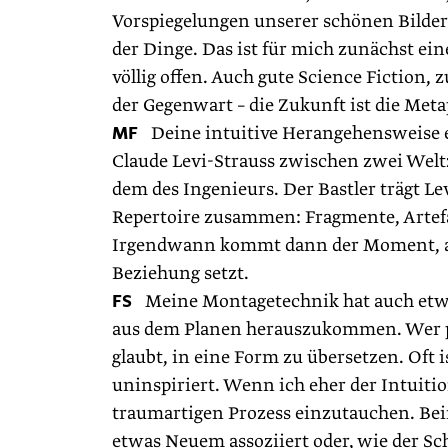
Vorspiegelungen unserer schönen Bilderw
der Dinge. Das ist für mich zunächst ein
völlig offen. Auch gute Science Fiction, z
der Gegenwart – die Zukunft ist die Metap
MF
Deine intuitive Herangehensweise er
Claude Levi-Strauss zwischen zwei Welt
dem des Ingenieurs. Der Bastler trägt Le
Repertoire zusammen: Fragmente, Artefa
Irgendwann kommt dann der Moment, an 
Beziehung setzt.
FS
Meine Montagetechnik hat auch etwas 
aus dem Planen herauszukommen. Wer pla
glaubt, in eine Form zu übersetzen. Oft 
uninspiriert. Wenn ich eher der Intuiti
traumartigen Prozess einzutauchen. Bei
etwas Neuem assoziiert oder, wie der Schr