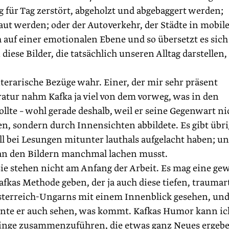
g für Tag zerstört, abgeholzt und abgebaggert werden;
aut werden; oder der Autoverkehr, der Städte in mobil
h auf einer emotionalen Ebene und so übersetzt es sich
 diese Bilder, die tatsächlich unseren Alltag darstellen
erarische Bezüge wahr. Einer, der mir sehr präsent
e­ratur nahm Kafka ja viel von dem vorweg, was in den
te – wohl gerade deshalb, weil er seine Gegenwart ni
n, sondern durch Innensichten abbildete. Es gibt übri
ll bei Lesungen mitunter lauthals aufgelacht haben; u
it an den Bildern manchmal lachen musst.
sie stehen nicht am Anfang der Arbeit. Es mag eine ge
as Methode geben, der ja auch diese tiefen, traum­ar
« Österreich-Ungarns mit einem Innenblick gesehen, und
nnte er auch sehen, was kommt. Kafkas Humor kann ic
 Dinge zusammenzuführen, die etwas ganz Neues ergeb