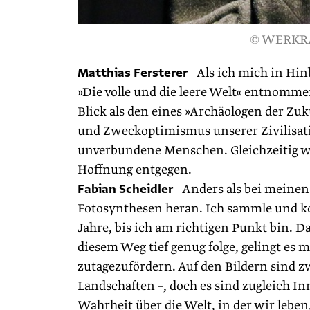
© WERKRA
Matthias Fersterer
Als ich mich in Hinb
»Die volle und die leere Welt« entnomme
Blick als den eines »Archäologen der Zuk
und Zweckoptimismus unserer Zivilisati
unverbundene Menschen. Gleichzeitig w
Hoffnung entgegen.
Fabian Scheidler
Anders als bei meinen 
Fotosynthesen heran. Ich sammle und ko
Jahre, bis ich am richtigen Punkt bin. 
diesem Weg tief genug folge, gelingt es
zutagezufördern. Auf den Bildern sind z
Landschaften –, doch es sind zugleich I
Wahrheit über die Welt, in der wir leben,