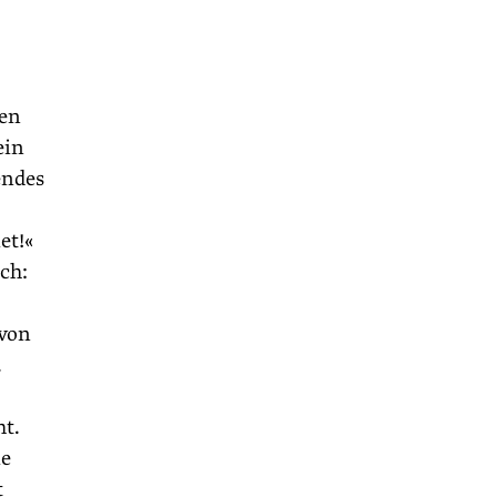
ten
ein
endes
et!«
ch:
 von
.
ht.
ie
t