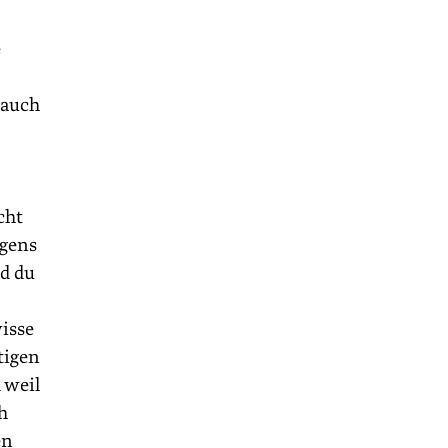
e
, auch
cht
­gens
nd du
wisse
tigen
 weil
h
en