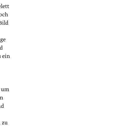
lett
noch
Bild
oge
nd
s ein
, um
en
nd
 zu