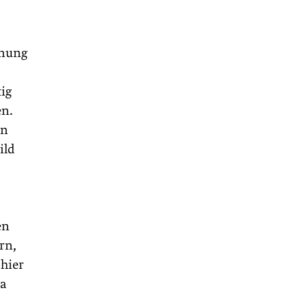
fnung
tig
en.
en
ild
en
rn,
 hier
sa