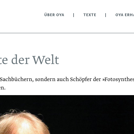
ÜBER OYA
TEXTE
OYA ERH
te der Welt
n Sachbüchern, sondern auch Schöpfer der »Fotosynthe
en.