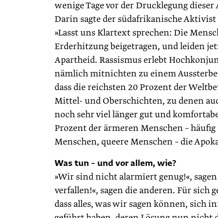
wenige Tage vor der Drucklegung dieser 
Darin sagte der südafrikanische Aktivis
»Lasst uns Klartext sprechen: Die Mens
Erderhitzung beigetragen, und leiden jet
Apartheid. Rassismus erlebt Hochkonjun
nämlich mitnichten zu einem Aussterben
dass die reichsten 20 Prozent der Welt
Mittel- und Oberschichten, zu denen auc
noch sehr viel länger gut und komforta
Prozent der ärmeren Menschen – häufig 
Menschen, queere Menschen – die Apokal
Was tun – und vor allem, wie?
»Wir sind nicht alarmiert genug!«, sage
verfallen!«, sagen die anderen. Für sich
dass alles, was wir sagen können, sich 
geführt haben, deren Lösung nun nicht