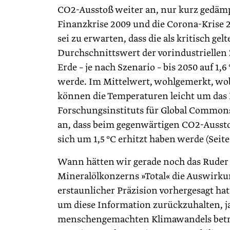
CO2-Ausstoß weiter an, nur kurz gedämpf
Finanzkrise 2009 und die Corona-Krise 2
sei zu erwarten, dass die als kritisch g
Durchschnittswert der vorindustriellen 
Erde – je nach Szenario – bis 2050 auf 1,6 
werde. Im Mittelwert, wohlgemerkt, wob
können die Temperaturen leicht um das 
Forschungsinstituts für Global Common
an, dass beim gegenwärtigen CO2-Ausstoß
sich um 1,5 °C erhitzt haben werde (Seite
Wann hätten wir gerade noch das Ruder 
Mineralölkonzerns »Total« die Auswirk
erstaunlicher Präzision vorhergesagt hat
um diese Information zurückzuhalten, ja
menschengemachten Klimawandels betrie