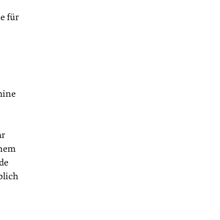
e für
hine
hr
inem
de
blich