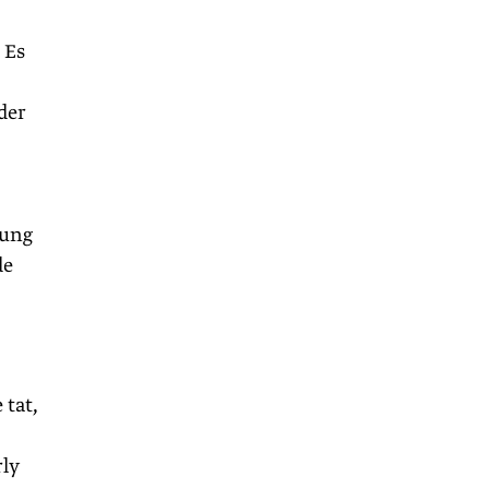
 Es
der
gung
de
 tat,
ly