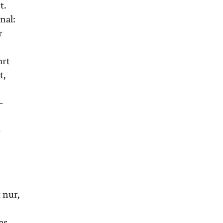
t.
nal:
r
hrt
t,
–
e
 nur,
as