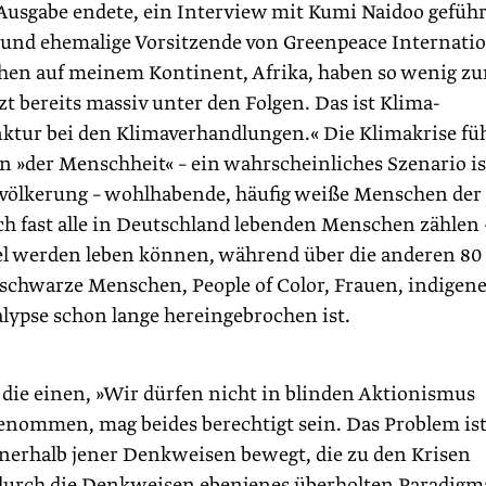
Ausgabe endete, ein Interview mit Kumi Naidoo geführ
t und ehemalige Vorsitzende von Greenpeace Internatio
chen auf meinem Kontinent, Afrika, haben so wenig zu
zt bereits massiv unter den Folgen. Das ist Klima-
ktur bei den Klimaverhandlungen.« Die Klimakrise fü
 »der Menschheit« – ein wahrscheinliches Szenario is
bevölkerung – wohlhabende, häufig weiße Menschen der
h fast alle in Deutschland lebenden Menschen zählen 
bel werden leben können, während über die anderen 80
schwarze Menschen, People of Color, Frauen, indigen
ypse schon lange hereingebrochen ist.
n die einen, »Wir dürfen nicht in blinden Aktionismus
 genommen, mag beides berechtigt sein. Das Problem ist
innerhalb jener Denkweisen bewegt, die zu den Krisen
 durch die Denkweisen ebenjenes überholten Paradigm