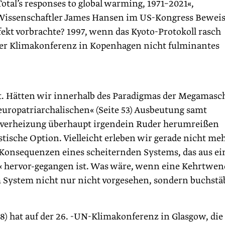
tal’s responses to global warming, 1971–2021«,
A-Wissenschaftler James Hansen im US-Kongress Beweis
kt vorbrachte? 1997, wenn das Kyoto-Protokoll rasch
er Klimakonferenz in Kopenhagen nicht fulminantes
tellt. Hätten wir innerhalb des Paradigmas der Megamasc
europatriarchalischen« (Seite 53) Ausbeutung samt
verheizung überhaupt irgendein Ruder herumreißen
istische Option. Vielleicht erleben wir gerade nicht me
n Konsequenzen eines scheiternden Systems, das aus e
r« hervor-gegangen ist. Was wäre, wenn eine Kehrtwen
m System nicht nur nicht vorgesehen, sondern buchstä
8) hat auf der 26. -UN-Klimakonferenz in Glasgow, die