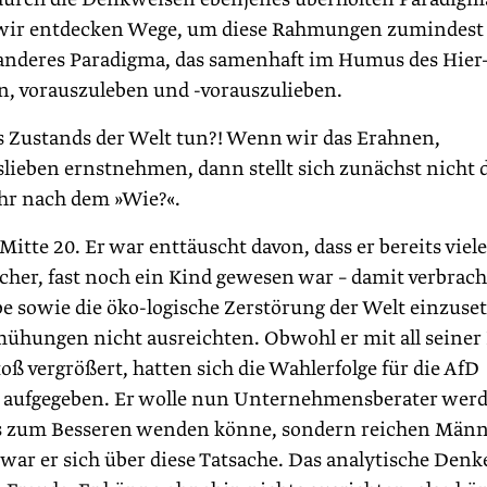
 wir entdecken Wege, um diese Rahmungen zumindest
n anderes Paradigma, das samenhaft im Humus des Hier
 vorauszuleben und -vorauszulieben.
 Zustands der Welt tun?! Wenn wir das Erahnen,
eben ernstnehmen, dann stellt sich zunächst nicht 
hr nach dem »Wie?«.
itte 20. Er war enttäuscht davon, dass er bereits viele
licher, fast noch ein Kind gewesen war – damit verbrach
e sowie die öko-logische Zerstörung der Welt einzuse
ühungen nicht ausreichten. Obwohl er mit all seiner 
oß vergrößert, hatten sich die Wahlerfolge für die AfD
em aufgegeben. Er wolle nun Unternehmensberater wer
hts zum Besseren wenden könne, sondern reichen Män
 war er sich über diese Tatsache. Das analytische Denk