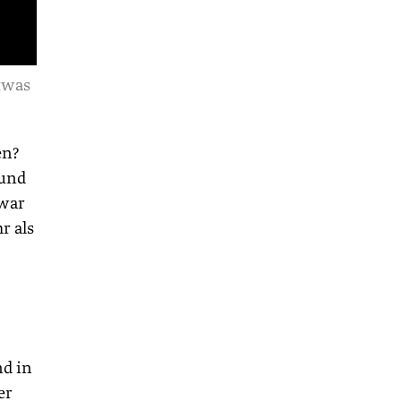
etwas
en?
 und
 war
r als
nd in
er