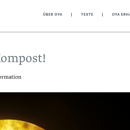
ÜBER OYA
TEXTE
OYA ERH
Kompost!
formation