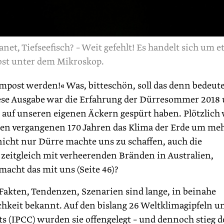
net, Tiefseefisch? – Weit gefehlt! Es handelt sich um 
st unter dem Mikroskop.
mpost werden!« Was, bitteschön, soll das denn bedeut
ese Ausgabe war die Erfahrung der Dürresommer 2018
, auf unseren eigenen Äckern gespürt haben. Plötzlich
n den vergangenen 170 Jahren das Klima der Erde um meh
 nicht nur Dürre machte uns zu schaffen, auch die
 zeitgleich mit verheerenden Bränden in Australien,
macht das mit uns (Seite 46)?
: Fakten, Tendenzen, Szenarien sind lange, in beinahe
hkeit bekannt. Auf den bislang 26 Weltklimagipfeln u
s (IPCC) wurden sie offengelegt – und dennoch stieg d