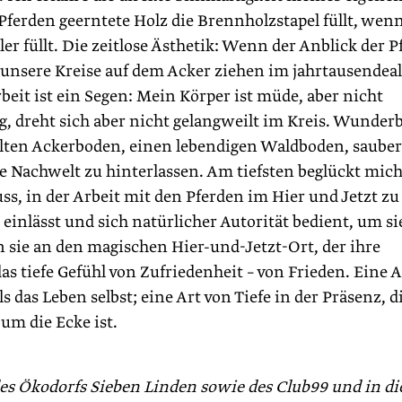
ferden geerntete Holz die Brennholzstapel füllt, wenn
 füllt. Die zeitlose Ästhetik: Wenn der Anblick der P
 unsere Kreise auf dem Acker ziehen im jahrtausendea
eit ist ein Segen: Mein Körper ist müde, aber nicht
g, dreht sich aber nicht gelangweilt im Kreis. Wunder
holten Ackerboden, einen lebendigen Waldboden, saube
e Nachwelt zu hinterlassen. Am tiefsten beglückt mich
s, in der Arbeit mit den Pferden im Hier und Jetzt zu 
einlässt und sich natürlicher Autorität bedient, um si
n sie an den magischen Hier-und-Jetzt-Ort, der ihre
s tiefe Gefühl von Zufriedenheit – von Frieden. Eine A
 das Leben selbst; eine Art von Tiefe in der Präsenz, di
 um die Ecke ist.
des Ökodorfs Sieben Linden ­sowie des Club99 und in d