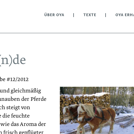
ÜBER OYA
TEXTE
OYA ERH
(n)de
abe #12/2012
 und gleichmäßig
chnauben der Pferde
ch steigt von
 die feuchte
n wie das Aroma der
 frisch gepflügter