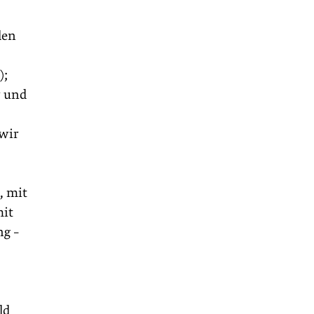
den
);
r und
 wir
, mit
mit
ng –
ld