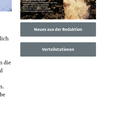
Neues aus der Redaktion
lich
m
Verteilstationen
n die
nd
n.
rbe