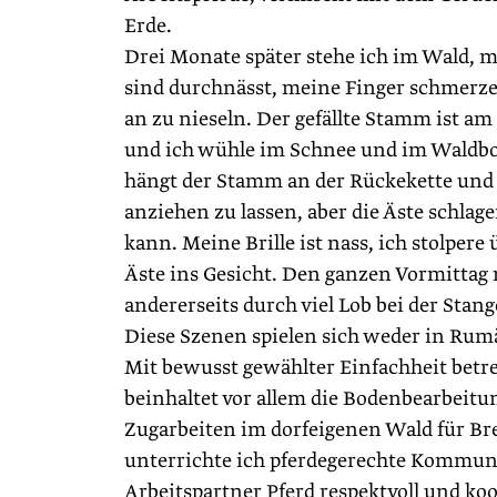
Erde.
Drei Monate später stehe ich im Wald,
sind durchnässt, meine Finger schmerzen
an zu nieseln. Der gefällte Stamm ist am
und ich wühle im Schnee und im Waldbod
hängt der Stamm an der Rückekette und d
anziehen zu lassen, aber die Äste schlage
kann. Meine Brille ist nass, ich stolper
Äste ins Gesicht. Den ganzen Vormittag 
andererseits durch viel Lob bei der Stang
Diese Szenen spielen sich weder in Rum
Mit bewusst gewählter Einfachheit betr
beinhaltet vor allem die Bodenbearbeit
Zugarbeiten im dorfeigenen Wald für B
unterrichte ich pferdegerechte Kommuni
Arbeitspartner Pferd respektvoll und koop