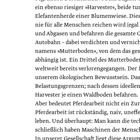
ein ebenso riesiger »Harvester«, beide 
Elefantenherde einer Blumenwiese. Dies
nie für alle Menschen reichen wird (egal
und Abgasen und befahren die gesamte Ob
Autobahn – dabei verdichten und vernic
namens »Mutterboden«, von dem das ges
abhängig ist. Ein Drittel des Mutterbode
weltweit bereits verlorengegangen. Der 
unserem ökologischen Bewusstsein. Das 
Belastungsgrenzen; nach dessen ideellen
Harvester je einen Waldboden befahren.
Aber bedeutet Pferdearbeit nicht ein Zurü
Pferdearbeit ist rückständig, naiv, unef
leben. Und überhaupt: Man kann die te
schließlich haben Maschinen der Mensc
In unserer Gesellschaft liegt diese Arg