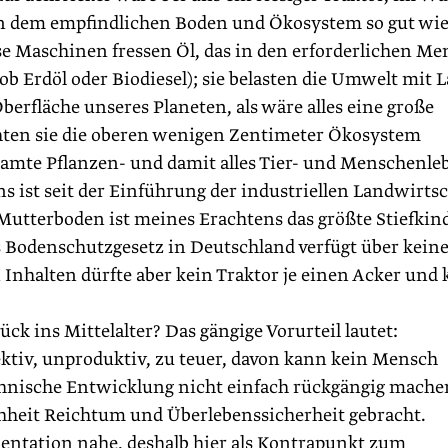
tun dem empfindlichen Boden und Ökosystem so gut wie
e Maschinen fressen Öl, das in den erforderlichen M
 ob Erdöl oder Biodiesel); sie belasten die Umwelt mit 
erfläche unseres Planeten, als wäre alles eine große
hten sie die oberen wenigen Zentimeter Ökosystem
amte Pflanzen- und damit alles Tier- und Menschenle
ns ist seit der Einführung der industriellen Landwirtsc
Mutterboden ist meines Erachtens das größte Stiefkin
Bodenschutzgesetz in Deutschland verfügt über keine
 Inhalten dürfte aber kein Traktor je einen Acker und 
ck ins Mittelalter? Das gängige Vorurteil lautet:
fektiv, unproduktiv, zu teuer, davon kann kein Mensch
chnische Entwicklung nicht einfach rückgängig mache
hheit Reichtum und Überlebenssicherheit gebracht.
umentation nahe, deshalb hier als Kontrapunkt zum