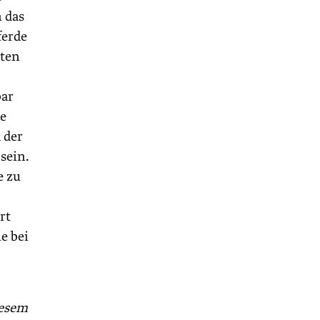
 das
ferde
lten
bar
re
 der
sein.
e zu
rt
e bei
iesem