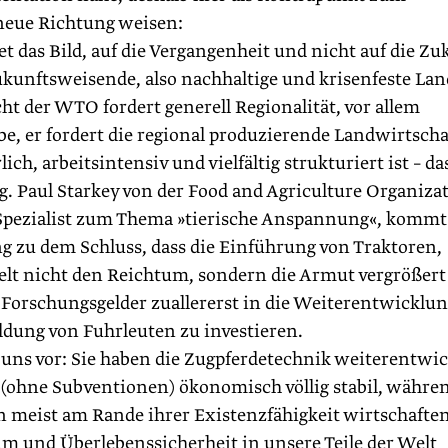
 neue Richtung weisen:
et das Bild, auf die Vergangenheit und nicht auf die Zu
zukunftsweisende, also nachhaltige und krisenfeste Lan
t der WTO fordert generell Regionalität, vor allem
be, er fordert die regional produzierende Landwirtscha
ch, arbeitsintensiv und vielfältig strukturiert ist – da
. Paul Starkey von der Food and Agriculture Organiza
e Spezialist zum Thema »tierische Anspannung«, kommt
g zu dem Schluss, dass die Einführung von Traktoren,
Welt nicht den Reichtum, sondern die Armut vergrößert
e Forschungsgelder zuallererst in die Weiterentwicklun
ldung von Fuhrleuten zu investieren.
uns vor: Sie haben die Zugpferdetechnik weiterentwic
 (ohne Subventionen) ökonomisch völlig stabil, währe
 meist am Rande ihrer Existenzfähigkeit wirtschaften
 und Überlebens­sicherheit in unsere Teile der Welt