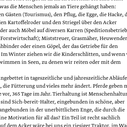
, was die Menschen jemals an Tiere gehängt haben:
n Gästen (Tourismus), den Pflug, die Egge, die Hacke, 
 den Kartoffelroder und den Striegel über den Acker
er auch Möbel auf diversen Karren (Speditionsbetrieb
Forstwirtschaft); Miststreuer, Grasmäher, Heuwende
binder oder einen Göpel, der das Getriebe für den
. Im Winter ziehen wir die Kinderschlitten, und wenn
immen in Seen, zu denen wir reiten oder mit dem
ngebettet in tageszeitliche und jahreszeitliche Abläufe
d, die Fütterung und vieles mehr ändert. Pferde geben 
 vor, 365 Tage im Jahr. Tierhaltung ist Menschenhaltu
r sind Sich-bereit-Halter, eingebunden in schöne, aber
ngebunden in der unerbittlichen Enge, die durch die
e Motivation für all das? Ein Teil ist recht sachlich
uf dem Acker wäre bei uns ein riesiger Traktor, im Wa