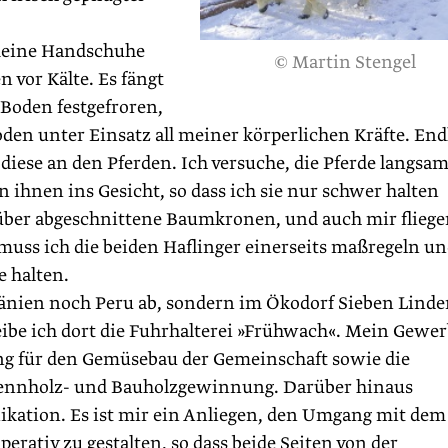
 meine Handschuhe
© Martin Stengel
 vor Kälte. Es fängt
 Boden festgefroren,
en unter Einsatz all meiner körperlichen Kräfte. End
iese an den Pferden. Ich versuche, die Pferde langsa
n ihnen ins Gesicht, so dass ich sie nur schwer halten
e über abgeschnittene Baumkronen, und auch mir fliege
muss ich die beiden Haflinger einerseits maßregeln u
e halten.
änien noch Peru ab, sondern im Ökodorf Sieben Linde
eibe ich dort die Fuhrhalterei »Frühwach«. Mein Gewe
ung für den Gemüsebau der Gemeinschaft sowie die
rennholz- und Bauholzgewinnung. Darüber hinaus
kation. Es ist mir ein Anliegen, den Umgang mit dem
erativ zu gestalten, so dass beide Seiten von der