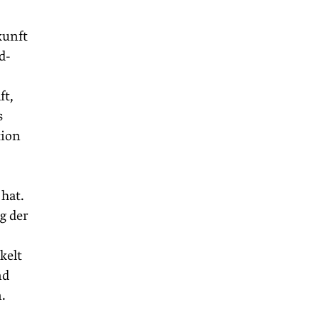
kunft
d-
ft,
s
tion
 hat.
g der
kelt
nd
.