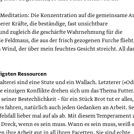
r Meditation: Die Konzentration auf die gemeinsame Ar
er Kräfte, die beständige, fast unsichtbare
nd zugleich die geschärfte Wahrnehmung für die
eldmaus, die aus der frisch gezogenen Furche flieht,
Wind, der über mein feuchtes Gesicht streicht. All das
tigsten Ressourcen
terei sind eine Stute und ein Wallach. Letzterer (»Od
re einzigen Konflikte drehen sich um das Thema Futter
iner Bestechlichkeit – für ein Stück Brot tut er alles
lles fahren, natürlich auch jeden Gedanken an Arbeit. S
elsfall lieber mal auf als ab. Mit diesem Temperament 
m Dreck, wenn es sein muss. Wann es sein muss, weiß s
 ihre Arbeit gut in all ihren Facetten. Sie sind echte