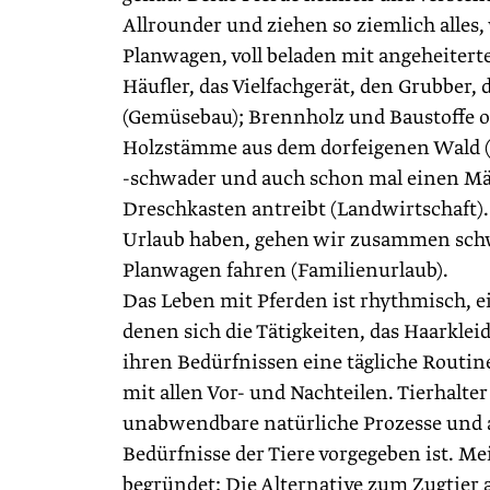
Allrounder und ziehen so ziemlich alles
Planwagen, voll beladen mit angeheiterte
Häufler, das Vielfachgerät, den Grubber,
(Gemüsebau); Brennholz und Baustoffe od
Holzstämme aus dem dorfeigenen Wald (
-schwader und auch schon mal einen Mäh
Dreschkasten antreibt (Landwirtschaft)
Urlaub haben, gehen wir zusammen schw
Planwagen fahren (Familienurlaub).
Das Leben mit Pferden ist rhythmisch, ei
denen sich die Tätigkeiten, das Haarklei
ihren Bedürfnissen eine tägliche Routine
mit allen Vor- und Nachteilen. Tierhalte
unabwendbare natürliche Prozesse und a
Bedürfnisse der Tiere vorgegeben ist. Mein
begründet: Die Alternative zum Zugtier a