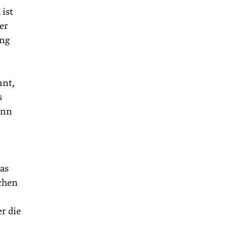
 ist
er
ung
nnt,
s
ann
das
nchen
r die
n