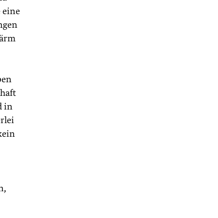
 eine
engen
Lärm
ben
haft
d in
rlei
kein
n,