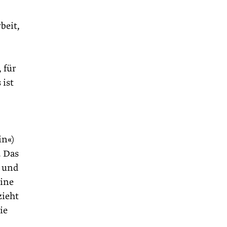
beit,
 für
 ist
in«)
. Das
, und
eine
zieht
ie