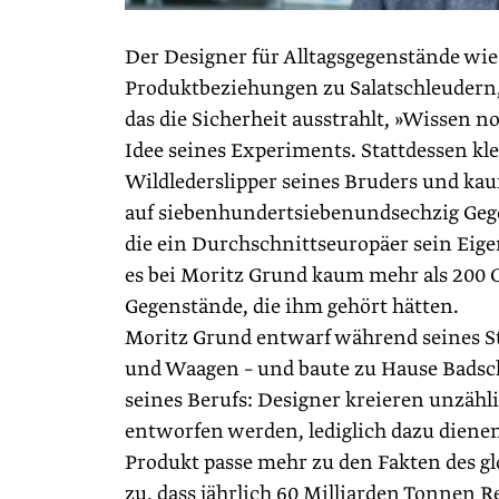
Der Designer für Alltagsgegenstände w
Produktbeziehungen zu Salatschleudern,
das die Sicherheit ausstrahlt, »Wissen n
Idee seines Experiments. Stattdessen kle
Wildlederslipper seines Bruders und kauf
auf siebenhundertsiebenundsechzig Gege
die ein Durchschnittseuropäer sein Ei
es bei Moritz Grund kaum mehr als 200 O
Gegenstände, die ihm gehört hätten.
Moritz Grund entwarf während seines St
und Waagen – und baute zu Hause Badsc
seines Berufs: Designer kreieren unzähli
entworfen werden, lediglich dazu diene
Produkt passe mehr zu den Fakten des gl
zu, dass jährlich 60 Milliarden Tonnen