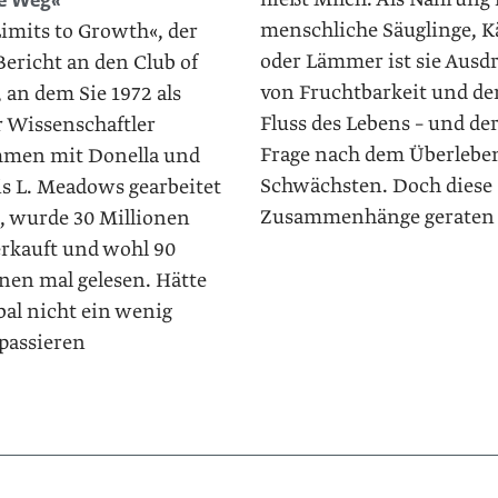
ge Weg«
menschliche Säuglinge, K
imits to Growth«, der
oder Lämmer ist sie Ausd
Bericht an den Club of
von Fruchtbarkeit und d
 an dem Sie 1972 als
Fluss des Lebens – und de
r Wissenschaftler
Frage nach dem Überlebe
men mit Donella und
Schwächsten. Doch diese
s L. Meadows gearbeitet
Zusammenhänge geraten 
, wurde 30 Millionen
erkauft und wohl 90
nen mal gelesen. Hätte
bal nicht ein wenig
passieren