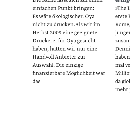
Die Sache lässt sich auf einen
einzi
einfachen Punkt bringen:
»The L
Es wäre ökologischer, Oya
erste 
nicht zu drucken.Als wir im
Rome,
Herbst 2009 eine geeignete
junge
Druckerei für Oya gesucht
zusam
haben, hatten wir nur eine
Denni
Handvoll Anbieter zur
haben
Auswahl. Die einzige
mal v
finanzierbare Möglichkeit war
Millio
das
da glo
mehr 