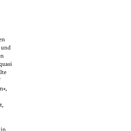
en
g und
en
quasi
lte
f
n«,
t,
 in