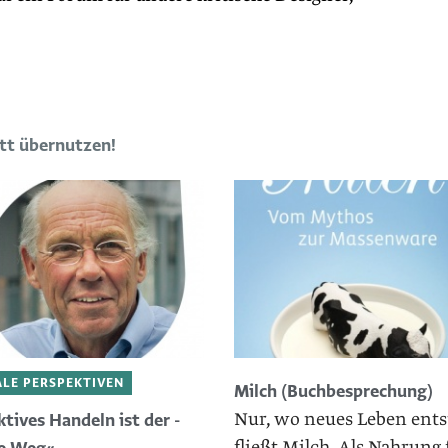
att übernutzen!
LE PERSPEKTIVEN
Milch (Buchbesprechung)
Nur, wo neues Leben ents
ktives ­Handeln ist der ­
fließt Milch. Als Nahrung 