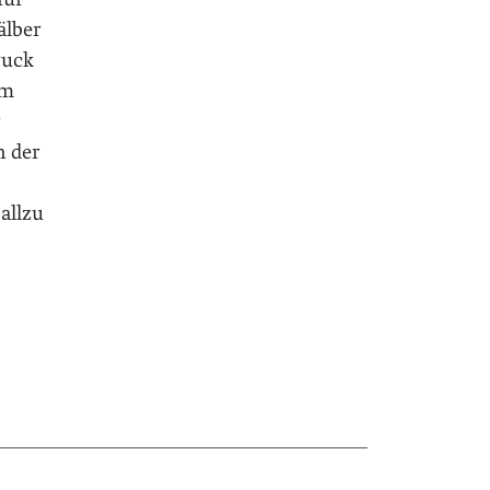
älber
ruck
em
r
n der
allzu