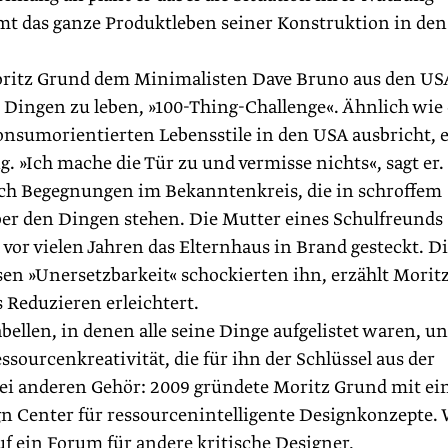
t das ganze Produktleben seiner Konstruktion in den
ritz Grund dem Minimalisten Dave Bruno aus den US
 Dingen zu leben, »100-Thing-Challenge«. Ähnlich wie
nsumorientierten Lebensstile in den USA ausbricht, e
. »Ich mache die Tür zu und vermisse nichts«, sagt er.
ch Begegnungen im Bekanntenkreis, die in schroffem
ber den Dingen stehen. Die Mutter eines Schulfreunds
 vor vielen Jahren das Elternhaus in Brand gesteckt. D
en »Unersetzbarkeit« schockierten ihn, erzählt Morit
s Reduzieren erleichtert.
bellen, in denen alle seine Dinge aufgelistet waren, u
ourcenkreativität, die für ihn der Schlüssel aus der
ei anderen Gehör: 2009 gründete Moritz Grund mit ei
gn Center für ressourcenintelligente Designkonzepte.
f ein Forum für andere kritische ­Designer,