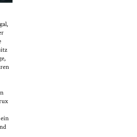
gal,
er
e
itz
ge,
aren
en
Krux
 ein
und