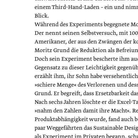
einem Third-Hand-Laden – ein und nimm
Blick.
Während des Experiments begegnete Mo
Der nennt seinen Selbstversuch, mit 100
Amerikaner, der aus den Zwängen der ko
Moritz Grund die Reduktion als Befreiung
Doch sein Experiment bescherte ihm au
Gegensatz zu dieser Leichtigkeit gegenü
erzählt ihm, ihr Sohn habe versehentlich
»schiere Menge« des Verlorenen und dess
Grund. Er begreift, dass Ersetzbarkeit da
Nach sechs Jahren löschte er die Excel-Ta
»nahm den Zahlen damit ihre Macht«. Ress
Produktabhängigkeit wurde, fand auch b
paar Weggefährten das Sustainable Desi
als Experiment im Privaten begann, schu