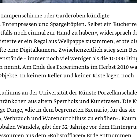
ie Lampenschirme oder Garderoben kündigte
 Entenpressen und Spargeltöpfen. Selbst ein Bücherre
otfalls noch einmal zur Hand zu haben«, widersprach d
isterte er ein Regal aus Wellpappe zusammen, erbte di
te eine Digitalkamera. Zwischenzeitlich stieg sein Bes
nstände – immer noch viel weniger als die 10 000 Din
gen nennt. Am Ende des Experiments im Herbst 2010 w
bjekte. In keinem Keller und keiner Kiste lagen noch
udiums an der Universität der Künste Porzellanschal
hränkchen aus altem Sperrholz und Kunstrasen. Die 
ge Dinge, »die in dem begrenzten Szenario, für das sie
n, Verbrauch und Warendurchfluss zu erhöhen«. Kaum
obalen Wandels, gibt der 32-Jährige vor dem Hintergr
 Ressourcen aus dem »Rohstofflager« Erde entnommen