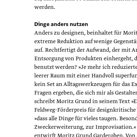
werden.
Dinge anders nutzen
Anders zu designen, beinhaltet für Mor
extreme Reduktion auf wenige Gegenstän
auf. Rechtfertigt der Aufwand, der mit A
Entsorgung von Produkten einhergeht, di
benutzt werden? »Je mehr ich reduzierte
leerer Raum mit einer Handvoll superfu
kein Set an Alltagswerkzeugen für das 
Fragen ergeben, die sich mir als Gestalt
schreibt Moritz Grund in seinem Text »
Feldweg-Förderpreis für designkritische 
»dass alle Dinge für vieles taugen. Bes
Zweckerweiterung, zur Improvisation.« E
entwirft Moritz Grund Garderoben. Von A