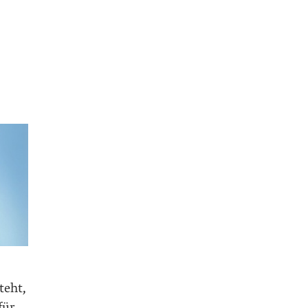
teht,
für