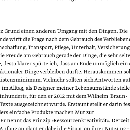
itz Grund einen anderen Umgang mit den Dingen. Die
de wirft die Frage nach dem Gebrauch des Verblieben
nschaffung, Transport, Pflege, Unterhalt, Versicherun
e Freude am Gebrauch gerade der Dinge, die sehr selt
, desto klarer spürte ich, dass am Ende unmöglich ein 
nktionaler Dinge verbleiben durfte. Herauskommen sol
Existenzminimum. Vielmehr sollten sich Antworten au
er im Alltag, als Designer meiner Lebensumstände stelle
Einhundert«, für den er 2012 mit dem Wilhelm-Braun-
Texte ausgezeichnet wurde. Erstaunt stellt er darin fes
onders einfache Produkte machen Mut zur
r nennt das Prinzip »Ressourcenkreativität«. Derzeit
nfang an plant er dabei die Situation ihrer Nutzung –