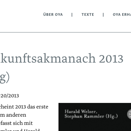
ÜBER OYA
TEXTE
OYA ERH
ukunftsakmanach 2013
g)
#20/2013
eint 2013 das erste
nem anderen
fasst sich mit