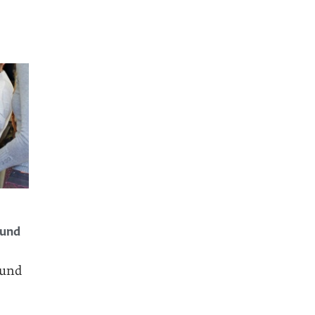
 und
 und