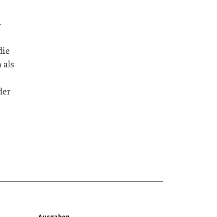
-
die
 als
der