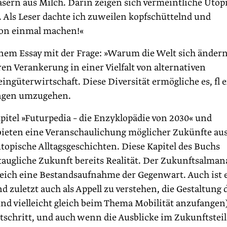
sern aus Milch. Darin zeigen sich vermeintliche Utop
e. Als Leser dachte ich zuweilen kopfschüttelnd und
chon einmal machen!«
einem Essay mit der Frage: »Warum die Welt sich änder
en Verankerung in einer Vielfalt von alternativen
ngüterwirtschaft. Diese Diversität ermögliche es, fl e
ungen umzugehen.
tel »Futurpedia – die Enzyklopädie von 2030« und
 bieten eine Veranschaulichung möglicher Zukünfte au
topische Alltagsgeschichten. Diese Kapitel des Buchs
ltaugliche Zukunft bereits Realität. Der Zukunftsalma
gleich eine Bestandsaufnahme der Gegenwart. Auch ist 
zuletzt auch als Appell zu verstehen, die Gestaltung 
nd vielleicht gleich beim Thema Mobilität anzufangen)
schritt, und auch wenn die Ausblicke im Zukunftsteil