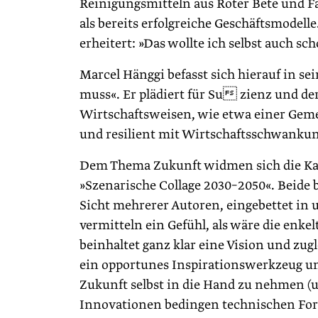
Reinigungsmitteln aus Roter Bete und Fa
als bereits erfolgreiche Geschäftsmodell
erheitert: »Das wollte ich selbst auch s
Marcel Hänggi befasst sich hierauf in s
muss«. Er plädiert für Su zienz und der
Wirtschaftsweisen, wie etwa einer Gemei
und resilient mit Wirtschaftsschwank
Dem Thema Zukunft widmen sich die Kapi
»Szenarische Collage 2030–2050«. Beide
Sicht mehrerer Autoren, eingebettet in u
vermitteln ein Gefühl, als wäre die enke
beinhaltet ganz klar eine Vision und zu
ein opportunes Inspirationswerkzeug und 
Zukunft selbst in die Hand zu nehmen (u
Innovationen bedingen technischen Fort