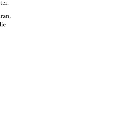
ter.
aran,
die