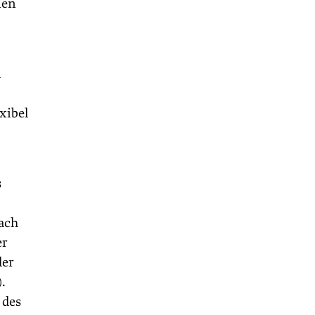
ien
n
xibel
s
nach
er
der
.
 des