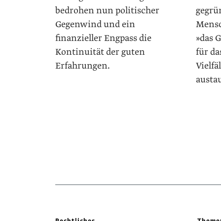
bedrohen nun politischer
gegrün
Gegenwind und ein
Mensc
finanzieller Engpass die
»das 
Kontinuität der guten
für da
Erfahrungen.
Vielfä
austau