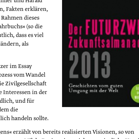
mmler und Harald
n, Fakten erklären,
 Rahmen dieses
hrbuchs« (so die
ich, dass es viel
ändern, als
zer im Essay
ozess vom Wandel
 Zivilgesellschaft
e Interessen in der
dlich, und für
 dem die
lich handeln sollte.
ns« erzählt von bereits realisierten Visionen, so von