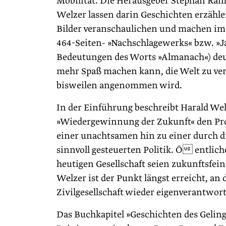
Mobilität. Die Herausgeber Stephan Ra
Welzer lassen darin Geschichten erzähle
Bilder veranschaulichen und machen im
464-Seiten- »Nachschlagewerks« bzw. »Ja
Bedeutungen des Worts »Almanach«) deutl
mehr Spaß machen kann, die Welt zu ver
bisweilen angenommen wird.
In der Einführung beschreibt Harald Wel
»Wiedergewinnung der Zukunft« den Pr
einer unachtsamen hin zu einer durch die
sinnvoll gesteuerten Politik. Ö entlich
heutigen Gesellschaft seien zukunftsfein
Welzer ist der Punkt längst erreicht, an
Zivilgesellschaft wieder eigenverantwort
Das Buchkapitel »Geschichten des Gelinge