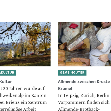
AKULTUR
GEMEINGÜTER
Kultur
Allmende zwischen Kruste
ut 30 Jahren wurde auf
Krümel
chweibenalp im Kanton
In Leipzig, Zürich, Berlin
bei Brienz ein Zentrum
Vorpommern finden sich
terreligiöse Arbeit
Allmende-Brotback-