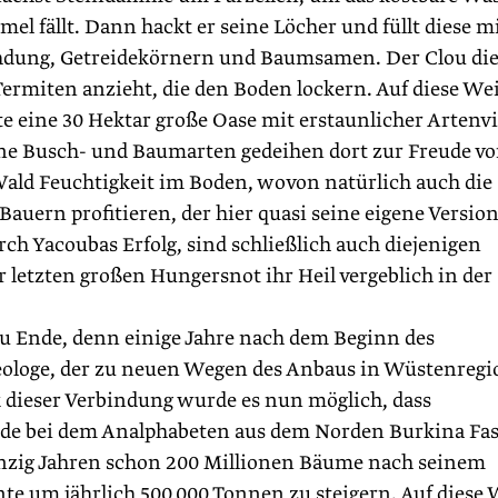
 fällt. Dann hackt er seine Löcher und füllt diese m
ehdung, Getreidekörnern und Baumsamen. Der Clou die
Termiten anzieht, die den Boden lockern. Auf diese We
e eine 30 Hektar große Oase mit erstaunlicher Artenvie
dene Busch- und Baumarten gedeihen dort zur Freude v
Wald Feuchtigkeit im Boden, wovon natürlich auch die
auern profitieren, der hier quasi seine eigene Versio
ch Yacoubas Erfolg, sind schließlich auch diejenigen
 letzten großen Hungersnot ihr Heil vergeblich in der
 zu Ende, denn einige Jahre nach dem Beginn des
eologe, der zu neuen Wegen des Anbaus in Wüstenreg
 dieser Verbindung wurde es nun möglich, dass
ode bei dem Analphabeten aus dem Norden Burkina Fa
anzig Jahren schon 200 Millionen Bäume nach seinem
rnte um jährlich 500 000 Tonnen zu steigern. Auf diese