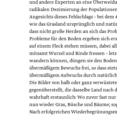
und andere Experten an eine Überweidun
radikalen ­Dezimierung der Populationen
Angesichts dieses Fehlschlags – bei dem 4
wie das Grasland ursprünglich und natür
dass nicht große Herden an sich das Probl
Probleme für den Boden ergeben sich er
auf einem Fleck stehen müssen, dabei al
mitsamt Wurzel und Rinde fressen – letzt
wandern können, düngen sie den Boden 
übermäßigem Bewuchs frei, so dass stet
übermäßigem Aufwuchs durch natürliche 
Die Bilder von halb oder ganz verwüste
gegenüberstellt, die dasselbe Land nach
wahrhaft erstaunlich: Wo zuvor fast nu
nun wieder Gras, Büsche und Bäume; sog
Nach erfolgreichen Wiederbegrünungsm