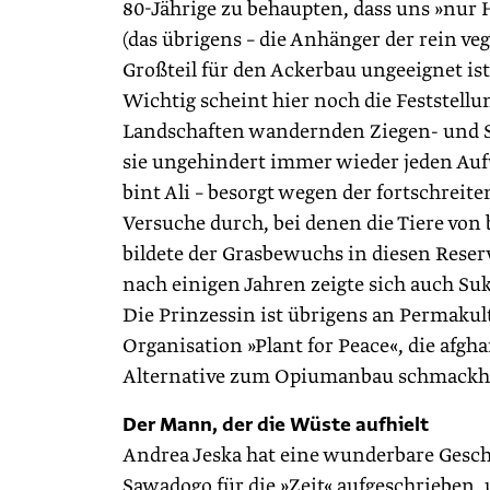
80-Jährige zu behaupten, dass uns »nur 
(das übrigens – die Anhänger der rein v
Großteil für den Ackerbau ungeeignet ist
Wichtig scheint hier noch die Feststellun
Landschaften wandernden Ziegen- und S
sie ungehindert immer wieder ­jeden Au
bint Ali – besorgt wegen der fortschreit
Versuche durch, bei denen die Tiere vo
bildete der Grasbewuchs in diesen Reser
nach einigen Jahren zeigte sich auch Su
Die Prinzessin ist übrigens an Permakult
Organisation »Plant for Peace«, die afgh
Alternative zum Opiumanbau schmackha
Der Mann, der die Wüste aufhielt
Andrea Jeska hat eine wunderbare Gesc
Sawadogo für die »Zeit« aufgeschrieben, u