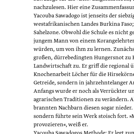
nachzulesen. Hier eine ­Zusammenfassu
Yacouba Sawadogo ist jenseits der siebzi
westafrikanischen Landes Burkina Faso; 
Sahelzone. ­Obwohl die Schule es nicht g
jungem Mann von einem Koran­gelehrten
würden, um von ihm zu lernen. Zunächst 
großen, dürrebedingten Hungersnot zu B
Landwirtschaft zu. Er griff die regiona
Knochenarbeit Löcher für die Hirsekörne
Getreide, sondern in jahrzehntelanger 
Anfangs wurde er noch als Verrückter un
agrarischen Traditionen zu ­verändern. A
brannten Nachbarn diesen sogar ­nieder.
sondern führte sein Werk stoisch fort.
provozieren«, weiß er.
Yacouba Sawadogos Methode: Er legt zu