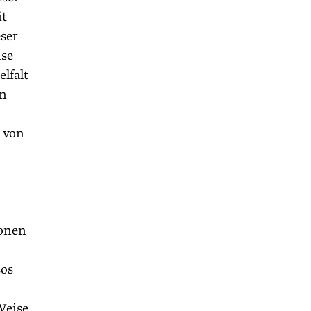
it
ser
ise
lfalt
on
n von
ionen
sos
 Weise