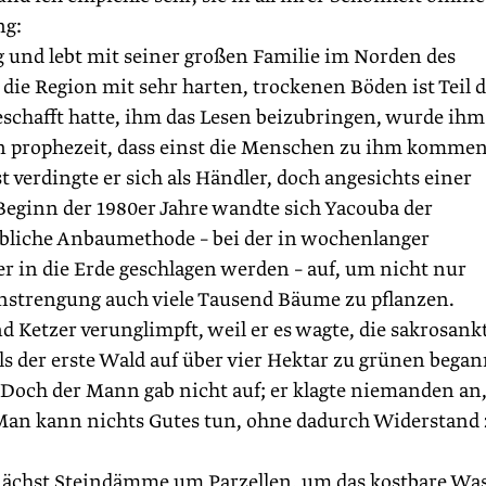
ng:
g und lebt mit seiner großen Familie im Norden des
die Region mit sehr harten, trockenen Böden ist Teil 
eschafft hatte, ihm das Lesen beizubringen, wurde ihm 
 prophezeit, dass einst die Menschen zu ihm komme
verdingte er sich als Händler, doch angesichts einer
eginn der 1980er Jahre wandte sich Yacouba der
l übliche Anbaumethode – bei der in wochenlanger
r in die Erde geschlagen werden – auf, um nicht nur
Anstrengung auch viele Tausend Bäume zu pflanzen.
d Ketzer verunglimpft, weil er es wagte, die sakrosank
ls der erste Wald auf über vier Hektar zu grünen began
 Doch der Mann gab nicht auf; er klagte niemanden an
 »Man kann nichts Gutes tun, ohne dadurch Widerstand
nächst Steindämme um Parzellen, um das kostbare Wa