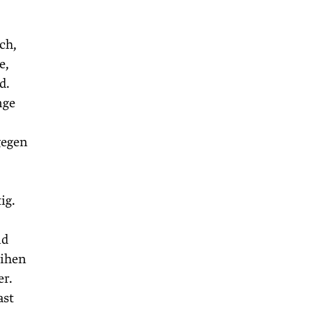
ch,
e,
d.
nge
gegen
ig.
nd
eihen
er.
ast