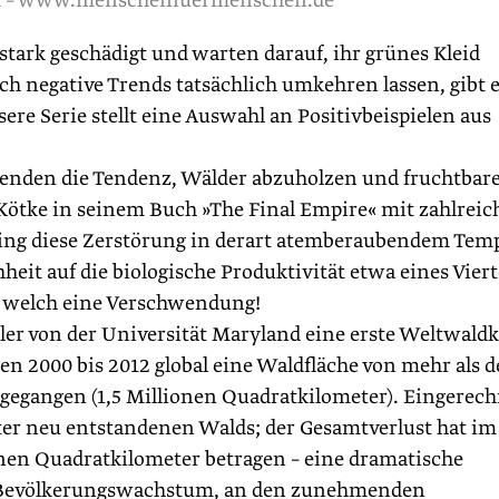
k – www.menschenfuermenschen.de
stark geschädigt und warten darauf, ihr grünes Kleid
ch negative Trends tatsächlich umkehren lassen, gibt 
ere Serie stellt eine Auswahl an Positivbeispielen aus
ausenden die Tendenz, Wälder abzuholzen und fruchtbar
 Kötke in seinem Buch »The Final Empire« mit zahlrei
 ging diese Zerstörung in derart atemberaubendem Tem
it auf die biologische Produktivität etwa eines Viert
 – welch eine Verschwendung!
ler von der Universität Maryland eine erste Weltwaldk
ren 2000 bis 2012 global eine Waldfläche von mehr als d
ngegangen (1,5 Millionen Quadratkilometer). Eingerec
ter neu entstandenen Walds; der Gesamtverlust hat im
­nen Quadratkilometer betragen – eine dramatische
e Bevölkerungswachstum, an den zunehmenden