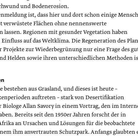
chwund und Bodenerosion.
enmeldung ist, dass hier und dort schon einige Mensc
lbst verwüstete Flächen ohne nennenswerte
lassen. Regionen mit gesunder Vegetation haben
influss auf das Weltklima. Die Regeneration des Pla
er Projekte zur Wiederbegrünung nur eine Frage des gu
und Helden sowie ihren unterschiedlichen Methoden is
en
e bestehen aus Grasland, und dieses ist heute –
enperioden auftreten – stark von Desertifikation
 Biologe Allan Savory in einem Vortrag, den im Intern
n. Bereits seit den 1950er Jahren forscht der in
Afrika an Ursachen und Lösungen für die beobachtete
inem ihm anvertrauten Schutzpark. Anfangs glaubten 