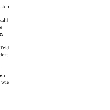
nsten
zahl
he
en
 Feld
dort
er
ben
, wie