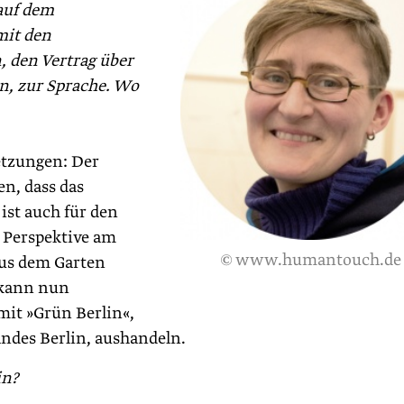
auf dem
mit den
 den Vertrag über
rn, zur Sprache. Wo
etzungen: Der
en, dass das
ist auch für den
e Perspektive am
© www.humantouch.de
aus dem Garten
 kann nun
mit »Grün Berlin«,
andes Berlin, aushandeln.
in?