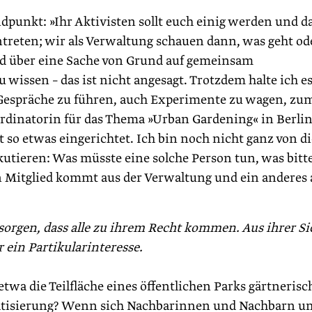
dpunkt: »Ihr Aktivisten sollt euch einig werden und 
treten; wir als Verwaltung schauen dann, was geht od
d über eine Sache von Grund auf gemeinsam
issen – das ist nicht angesagt. Trotzdem halte ich es
 Gespräche zu führen, auch Experimente zu wagen, zu
rdinatorin für das Thema »Urban Gardening« in Berlin
at so etwas eingerichtet. Ich bin noch nicht ganz von d
kutieren: Was müsste eine solche Person tun, was bitt
n Mitglied kommt aus der Verwaltung und ein anderes 
orgen, dass alle zu ihrem Recht kommen. Aus ihrer Si
ein Partikularinteresse.
twa die Teilfläche eines öffentlichen Parks gärtnerisc
rivatisierung? Wenn sich Nachbarinnen und Nachbarn u