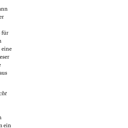
dann
er
 für
m
 eine
ieser
e
aus
cht
h
m ein