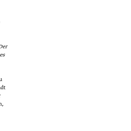
e
Der
es
u
adt
r
n,