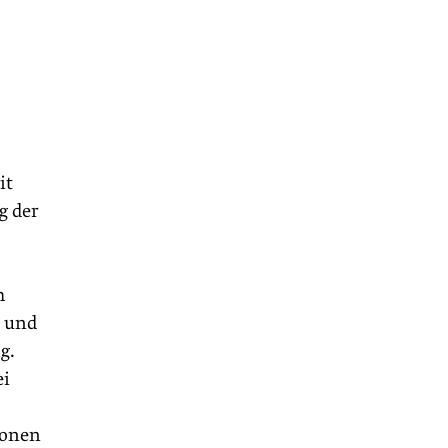
it
g der
h
n und
g.
ei
sonen