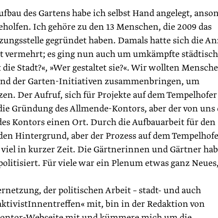
ufbau des Gartens habe ich selbst Hand angelegt, anso
holfen. Ich gehöre zu den 13 Menschen, die 2009 das
ungsstelle gegründet haben. Damals hatte sich die An
nt vermehrt; es ging nun auch um umkämpfte städtisc
ie Stadt?«, »Wer gestaltet sie?«. Wir wollten Mensch
 und der Garten-Initiativen zusammenbringen, um
n. Der Aufruf, sich für Projekte auf dem Tempelhofer
die Gründung des Allmende-Kontors, aber der von uns 
des Kontors einen Ort. Durch die Aufbauarbeit für den
 den Hintergrund, aber der Prozess auf dem Tempelhof
 viel in kurzer Zeit. Die Gärtnerinnen und Gärtner ha
olitisiert. Für viele war ein Plenum etwas ganz Neues
ernetzung, der politischen Arbeit – stadt- und auch
aktivistInnentreffen« mit, bin in der Redaktion von
e-Kontor-Webseite mit und kümmere mich um die