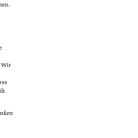
hen.
e
. Wir
res
ik
enken