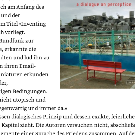
uch am Anfang des
 und der
m Titel »Inventing
h vorliegt.
 Rundfunk zur
, erkannte die
ndten und lud ihn zu
n ihren ­Email-
nia­turen erkunden
der,
igen Bedingungen.
nicht utopisch und
 gegenwärtig und immer da.«
sen dialogisches Prinzip und dessen exakte, feierliche
 Kapitel zieht. Die Autoren versuchen nicht, abschlie
agmente einer Sprache des Friedens zusammen. Auf de