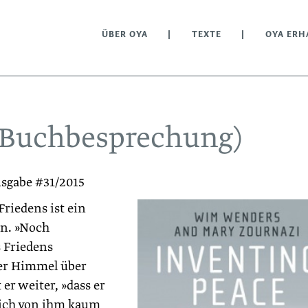
ÜBER OYA
TEXTE
OYA ERH
(Buchbesprechung)
usgabe #31/2015
riedens ist ein
n. »Noch
 Friedens
Der Himmel über
 er weiter, »dass er
 sich von ihm kaum