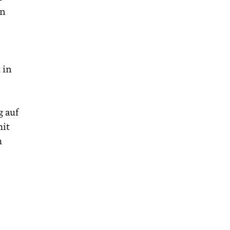
en
 in
g auf
mit
m