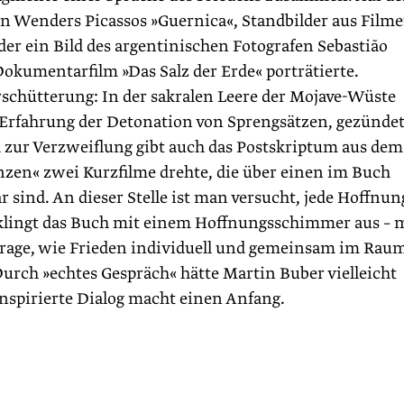
on Wenders Picassos »Guernica«, Standbilder aus Film
er ein Bild des argentinischen Fotografen Sebastião
okumentarfilm »Das Salz der Erde« porträtierte.
rschütterung: In der sakralen Leere der Mojave-Wüste
 Erfahrung der Detonation von Sprengsätzen, gezündet
 zur Verzweiflung gibt auch das Postskriptum aus dem
zen« zwei Kurzfilme drehte, die über einen im Buch
sind. An dieser Stelle ist man versucht, jede Hoffnun
 klingt das Buch mit einem Hoffnungsschimmer aus – 
 Frage, wie Frieden individuell und gemeinsam im Rau
Durch »echtes ­Gespräch« hätte Martin Buber vielleicht
 in­spirierte Dialog macht einen Anfang.