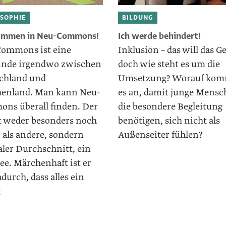
SOPHIE
BILDUNG
ommen in Neu-Commons!
Ich werde behindert!
ommons ist eine
Inklusion – das will das Ge
nde ­irgendwo zwischen
doch wie steht es um die
chland und
Umsetzung? ­Worauf ko
enland. Man kann Neu-
es an, damit junge Mensc
ns überall finden. Der
die besondere Begleitung
st weder besonders noch
benötigen, sich nicht als
 als andere, sondern
Außenseiter fühlen?
ler Durchschnitt, ein
ee. Märchenhaft ist er
durch, dass alles ein
g