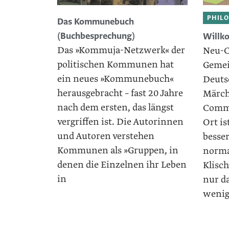
PHILO
Das Kommunebuch
(Buchbesprechung)
Willk
Das »Kommuja-Netzwerk« der
Neu-C
politischen Kommunen hat
Gemei
ein neues »Kommunebuch«
Deuts
herausgebracht – fast 20 Jahre
Märch
nach dem ersten, das längst
Commo
vergriffen ist. Die Autorinnen
Ort i
und Autoren verstehen
besser
Kommunen als »Gruppen, in
norma
denen die Einzelnen ihr Leben
Klisch
in
nur da
weni