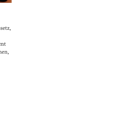
setz,
mmt
hen,