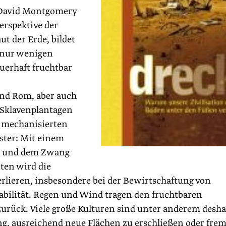
 David Montgomery
Perspektive der
t der Erde, bildet
 nur wenigen
auerhaft fruchtbar
nd Rom, aber auch
 Sklavenplantagen
er mechanisierten
uster: Mit einem
n und dem Zwang
ten wird die
erlieren, insbesondere bei der Bewirtschaftung von
tabilität. Regen und Wind tragen den fruchtbaren
zurück. Viele große Kulturen sind unter anderem desha
ng, ausreichend neue Flächen zu erschließen oder fre