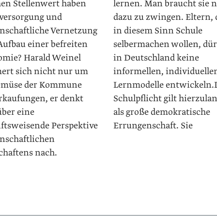
en Stellenwert haben
lernen. Man braucht sie n
tversorgung und
dazu zu zwingen. Eltern, 
nschaftliche Vernetzung
in diesem Sinn Schule
Aufbau einer befreiten
selbermachen wollen, dü
mie? ­Harald Weinel
in Deutschland keine
rt sich nicht nur um
informellen, individuelle
emüse der Kommune
Lernmodelle entwickeln.
rkaufungen, er denkt
Schulpflicht gilt hierzula
über eine
als große demokratische
ftsweisende Perspektive
Errungenschaft. Sie
nschaftlichen
chaftens nach.