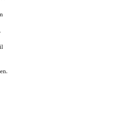
im
.
il
ten.