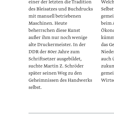
einer der letzten die Tradition
Welch
des Bleisatzes und Buchdrucks
Selbs
mit manuell betriebenen
gemei
Maschinen. Heute
beim 
beherrschen diese Kunst
Ökono
außer ihm nur noch wenige
kümme
alte Druckermeister. In der
das G
DDR der 80er Jahre zum
Niede
Schriftsetzer ausgebildet,
auch 
suchte Martin Z. Schröder
zukun
später seinen Weg zu den
gemei
Geheimnissen des Handwerks
Wirts
selbst.