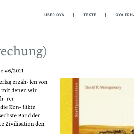
ÜBER OYA
TEXTE
OYA ERH
rechung)
be #6/2011
rlag erzäh- len von
, mit denen wir
h- rer
die Kon- flikte
 sechste Band der
e Zivilisation den