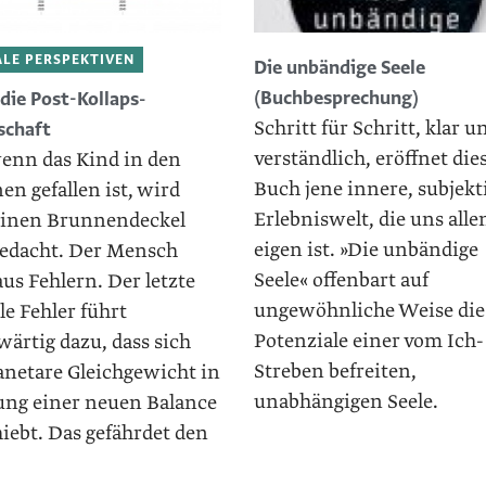
LE PERSPEKTIVEN
Die unbändige Seele
(Buchbesprechung)
 die Post-Kollaps-
Schritt für Schritt, klar u
schaft
verständlich, eröffnet die
wenn das Kind in den
Buch jene innere, subjekt
n gefallen ist, wird
Erlebniswelt, die uns alle
einen Brunnendeckel
eigen ist. »Die unbändige
edacht. Der Mensch
Seele« offenbart auf
aus Fehlern. Der letzte
ungewöhnliche Weise die
le Fehler führt
Potenziale einer vom Ich-
ärtig dazu, dass sich
Streben befreiten,
anetare Gleichgewicht in
unabhängigen Seele.
ung einer neuen Balance
iebt. Das gefährdet den