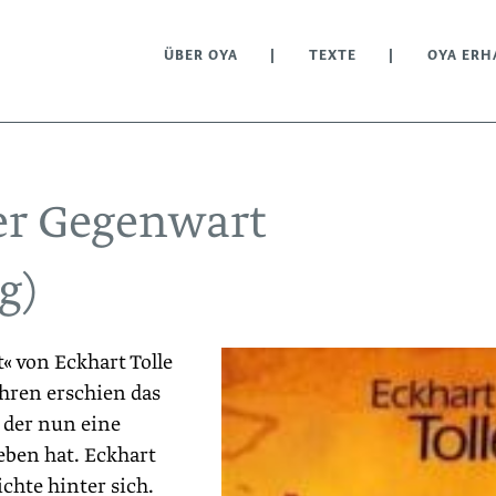
ÜBER OYA
TEXTE
OYA ERH
der Gegenwart
g)
« von Eckhart Tolle
ahren erschien das
 der nun eine
eben hat. Eckhart
ichte hinter sich.