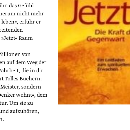
ihn das Gefühl
 herum nicht mehr
 leben«, erfuhr er
treitenden
 »Jetzt« Raum
Millionen von
den auf dem Weg der
hrheit, die in dir
rt Tolles Büchern:
 Meister, sondern
 Denker wohnt«, dem
tur. Um sie zu
 und aufzuhören,
n.