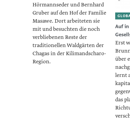
Hörmannseder und Bernhard
Gruber auf den Hof der ­Familie
GLOBA
Masawe. Dort arbeiteten sie
Auf in
mit und besuchten die noch
Gesell
verbliebenen Reste der
Erst 
traditionellen Waldgärten der
Brunne
Chagas in der Kilimandscharo-
über 
Region.
nachg
lernt 
kapita
gegenw
das pl
Richt
versch