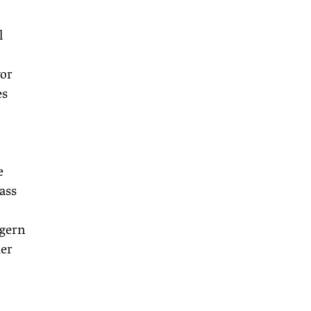
l
vor
es
e
ass
ngern
mer