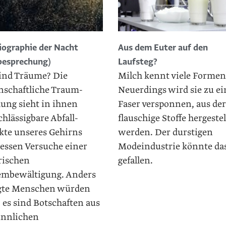
iographie der Nacht
Aus dem Euter auf den
besprechung)
Laufsteg?
ind Träume? Die
Milch kennt viele Formen
nschaftliche Traum­
Neuerdings wird sie zu ei
hung sieht in ihnen
Faser versponnen, aus der
hlässigbare Abfall­
flauschige Stoffe hergestel
kte unseres Gehirns
werden. Der durstigen
dessen Versuche einer
Modeindustrie könnte da
rischen
gefallen.
embewältigung. Anders
gte Menschen würden
 es sind Botschaften aus
innlichen