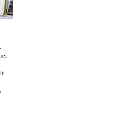
.
ner
lt
s