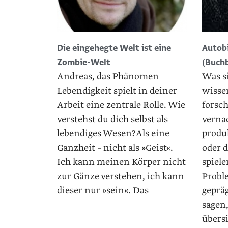
Die eingehegte Welt ist eine
Autob
Zombie-Welt
(Buch
Andreas, das Phänomen
Was s
Lebendigkeit spielt in deiner
wisse
Arbeit eine zentrale Rolle. Wie
forsc
verstehst du dich selbst als
vernac
lebendiges Wesen?Als eine
produ
Ganzheit – nicht als »Geist«.
oder 
Ich kann meinen Körper nicht
spiele
zur Gänze verstehen, ich kann
Probl
dieser nur »sein«. Das
geprä
sagen,
übers