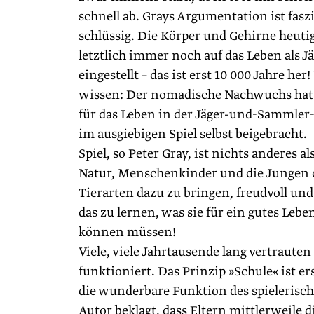
schnell ab. Grays Argumentation ist fas
schlüssig. Die Körper und Gehirne heut
letztlich immer noch auf das Leben als 
eingestellt – das ist erst 10 000 Jahre h
wissen: Der nomadische Nachwuchs hat s
für das Leben in der Jäger-und-Sammler
im ausgiebigen Spiel selbst beigebracht.
Spiel, so Peter Gray, ist nichts anderes al
Natur, Menschenkinder und die Jungen 
Tierarten dazu zu bringen, freudvoll un
das zu lernen, was sie für ein gutes Leb
können müssen!
Viele, viele Jahrtausende lang vertrauten
funktioniert. Das Prinzip »Schule« ist er
die wunderbare Funktion des spielerische
Autor beklagt, dass Eltern mittlerweile 