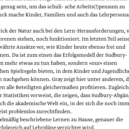
d genug sein, um das schuli- sche Arbeits(!)pensum zu
uck mache Kinder, Familien und auch das Lehrpersona
 Trick der Natur auch bei den Lern-Herausforderungen, 
enen stehen, noch funktioniert. Im letzten Teil sein
ährte Ansätze vor, wie Kinder heute ebenso frei und
nen. Da ist zum einen das Erfolgsmodell der Sudbury-
aum mehr etwas zu tun haben, sondern »nur« einen
en Spielregeln bieten, in dem Kinder und Jugendlich
en nachgehen können. Gray zeigt hier unter anderem, d
alle Beteiligten gleichermaßen profitieren. Zugleich
r Statistiken vorweist, die zeigen, dass Sudbury-Abgä
auch die akademische Welt ein, in der sich die noch im
st problemlos zurechtfinden.
egelmäßig beschriebene Lernen zu Hause, genauer die
erfolgreich auf Lehrpläne verzichtet wird.