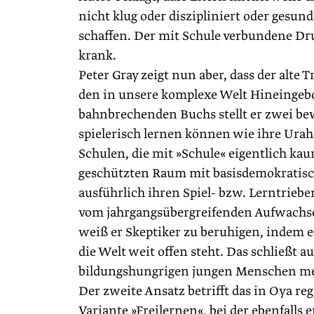
nicht klug oder diszipliniert oder gesun
schaffen. Der mit Schule verbundene Dr
krank.
Peter Gray zeigt nun aber, dass der alte
den in unsere komplexe Welt Hineingebor
bahnbrechenden Buchs stellt er zwei bew
spielerisch lernen können wie ihre Urah
Schulen, die mit »Schule« eigentlich k
geschützten Raum mit basisdemokratisch
ausführlich ihren Spiel- bzw. Lerntrieb
vom jahrgangsübergreifenden Aufwachsen 
weiß er Skeptiker zu beruhigen, indem e
die Welt weit offen steht. Das schließt 
bildungshungrigen jungen Menschen mei
Der zweite Ansatz betrifft das in Oya r
Variante »Freilernen«, bei der ebenfalls 