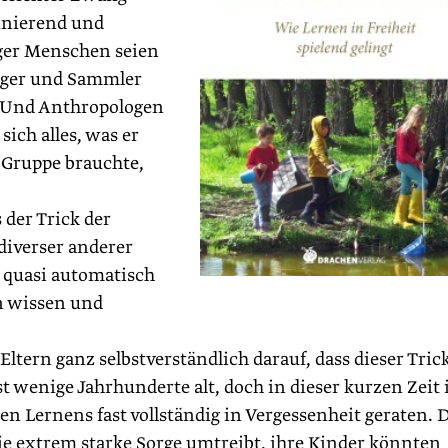
zinierend und
iger Menschen seien
Jäger und Sammler
er! Und Anthropologen
ich alles, was er
-Gruppe brauchte,
s der Trick der
diverser anderer
d quasi automatisch
en wissen und
 Eltern ganz selbstverständlich darauf, dass dieser Tric
st wenige Jahrhunderte alt, doch in dieser kurzen Zeit 
n Lernens fast vollständig in Vergessenheit geraten. 
die extrem starke Sorge umtreibt, ihre Kinder könnten