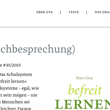
ÜBER OYA
TEXTE
OYA ERH
Buchbesprechung)
e #35/2015
: Das Schulsystem
efreit lernen«
ysteme – egal, wie
t sein mögen – nie
s Menschen sei
 leichter Zwang