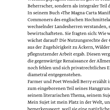
Beherrscher, sondern als integraler Teil 
In seinem Buch »The Magna Carta Manifes
Commoners des englischen Hochmittelalt
wechselnder Landesherren verstanden, so
bewirtschafteten. Sie fragten sich: Wie 
wächst darauf? Die Nutzungsrechte der 
aus der Zugehörigkeit zu Äckern, Wälde
pflegnutzender Arbeit ergab. Diesen ve
die gegenwärtige Renaissance der Allme
noch fehlen und sich privatrechtliches
diametral entgegenstehen.
Farmer und Poet Wendell Berry erzählt i
zum eingeborenen Teil seines Hanggrund
seinem literarischen Thema, seinem Suj
Mein Sujet ist mein Platz in der Welt, u
bemerkenswert, weil sie eine natürliche 