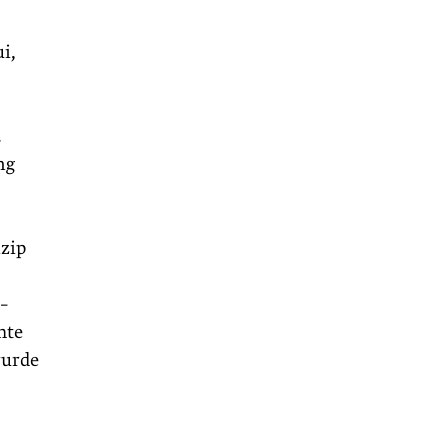
i,
.
ng
zip
–
hte
wurde