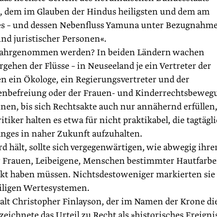
, dem im Glauben der Hindus heiligsten und dem am
des – und dessen Nebenfluss Yamuna unter Bezugnahme
nd juristischer Personen«.
 wahrgenommen werden? In beiden Ländern wachen
hen der Flüsse – in Neuseeland je ein Vertreter der
en ein Ökologe, ein Regierungsvertreter und der
venbefreiung oder der Frauen- und Kinderrechtsbeweg
nnen, bis sich Rechtsakte auch nur annähernd erfüllen
itiker halten es etwa für nicht praktikabel, die tagtägl
nges in naher Zukunft aufzuhalten.
 hält, sollte sich vergegenwärtigen, wie abwegig ihre
r Frauen, Leibeigene, Menschen bestimmter Hautfarb
irkt haben müssen. Nichtsdestoweniger markierten sie
iligen Wertesystemen.
lt Christopher Finlayson, der im Namen der Krone di
ichnete das Urteil zu Recht als »historisches Ereigni