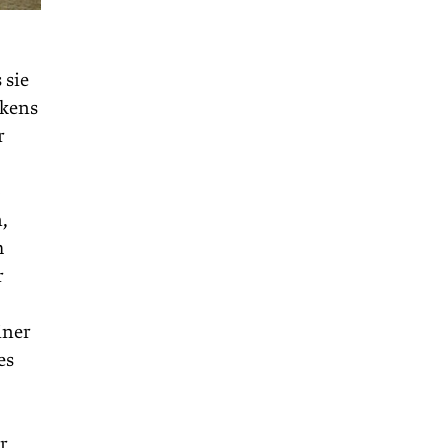
 sie
nkens
r
o
,
h
r
iner
es
r