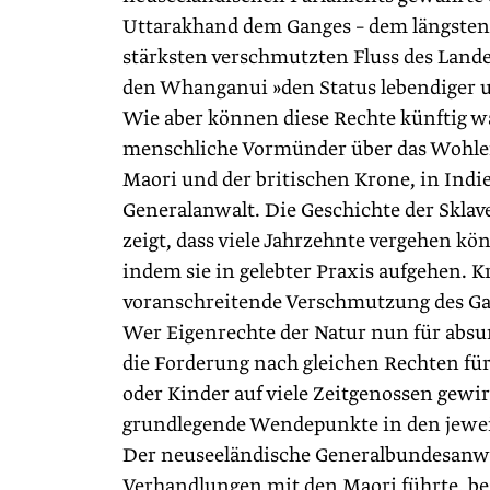
Uttarakhand dem Ganges – dem längsten
stärksten verschmutzten Fluss des Lan
den Whanganui »den Status lebendiger u
Wie aber können diese Rechte künftig
menschliche Vormünder über das Wohlerge
Maori und der britischen Krone, in Indi
Generalanwalt. Die Geschichte der Skla
zeigt, dass viele Jahrzehnte vergehen kö
indem sie in gelebter Praxis aufgehen. Kr
voranschreitende Verschmutzung des Ga
Wer Eigenrechte der Natur nun für absurd
die Forderung nach gleichen Rechten fü
oder Kinder auf viele Zeitgenossen gew
grundlegende Wendepunkte in den jewe
Der neuseeländische Generalbundesanwa
Verhandlungen mit den Maori führte, beze