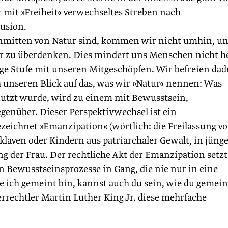
 mit »Freiheit« verwechseltes Streben nach
lusion.
nmitten von Natur sind, kommen wir nicht umhin, un
r zu überdenken. Dies mindert uns Menschen nicht h
ige Stufe mit unseren Mitgeschöpfen. Wir befreien da
h unseren Blick auf das, was wir »Natur« nennen: Was
nutzt wurde, wird zu einem mit Bewusstsein,
enüber. Dieser Perspektivwechsel ist ein
zeichnet »Emanzipation« (­wörtlich: die Freilassung vo
klaven oder Kindern aus patriarchaler Gewalt, in jüng
iung der Frau. Der rechtliche Akt der Emanzipation setzt
 Bewusstseinsprozesse in Gang, die nie nur in eine
e ich gemeint bin, kannst auch du sein, wie du gemein
errechtler Martin Luther King Jr. diese mehrfache