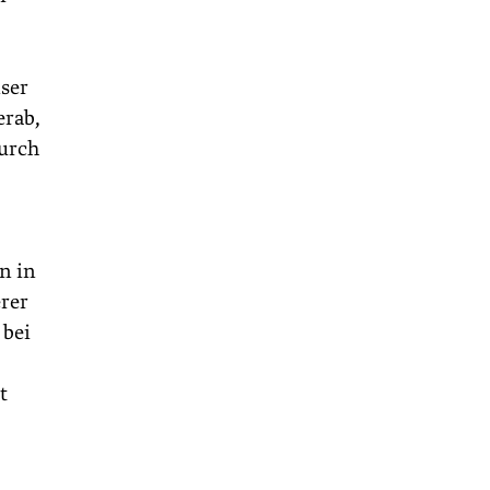
ser
erab,
durch
n in
erer
 bei
t