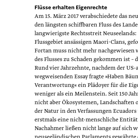
Flüsse erhalten Eigenrechte
Am 15. März 2017 verabschiedete das ne
den längsten schiffbaren Fluss des Land
langwierigste Rechtsstreit Neuseelands:
Flussgebiet ansässigen Maori-Clans, gefo
Fortan muss nicht mehr nachgewiesen w
des Flusses zu Schaden gekommen ist – de
Rund vier Jahrzehnte, nachdem der US-a
wegweisenden Essay fragte »Haben Bäume
Verantwortung« ein Plädoyer für die Eige
weniger als ein Meilenstein. Seit 150 
nicht aber Ökosystemen, Landschaften o
der Natur in den Verfassungen Ecuador
erstmals eine nicht-menschliche Entität 
Nachahmer ließen nicht lange auf sich 
neuseeländischen Parlaments gewährte d