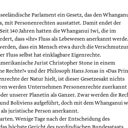
useeländische Parlament ein Gesetz, das den Whanganu
es, mit Personenrechten ausstattet. Damit endet der
 Seit 140 Jahren hatten die Whanganui Iwi, die im
rdert, dass »ihr« Fluss als Lebewesen anerkannt werde
erden, dass ein Mensch etwa durch die Verschmutzu
r Fluss selbst hat einklagbare Eigenrechte.
merikanische Jurist Christopher Stone in einem
 Rechte?« und der Philosoph Hans Jonas in »Das Prin
nrechte der Natur hielt, ist dieser Gesetzesakt nichts
Jahren werden Unternehmen Personenrechte zuerkannt 
der unserer Planetin als Ganzer. Zwar werden die Rec
s und Boliviens aufgeführt, doch mit dem Whanganui 
als juristische Person anerkannt.
warten. Wenige Tage nach der Entscheidung des
as höchste Gericht des nordindischen Bundesstaats