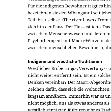
Für die indigenen Bewohner trägt es h
bezeichnen sie den Whanganui seit jeher
Teil ihrer selbst: »The river flows / From 
»Ich bin der Fluss. Der Fluss ist ich.« 
zwischen Menschenwesen und deren meh
Psychotherapeut mit Maori-Wurzeln, def
zwischen menschlichen Bewohnern, ih
Indigene und westliche Traditionen
Westliches Eroberungs-, Verwertungs- 
nicht weiter entfernt sein. Ist ein sol
Denken vereinbar? Der Maori-Abgeordne
Zeichen dafür, dass sich die Weltsichte
langsam annähern. Immerhin war es uns
nicht möglich, uns als etwas anderes a
westlich geprägten Kulturen gibt es Trad