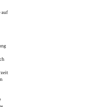
 auf
ung
,
ich
rzeit
en
e
s«.