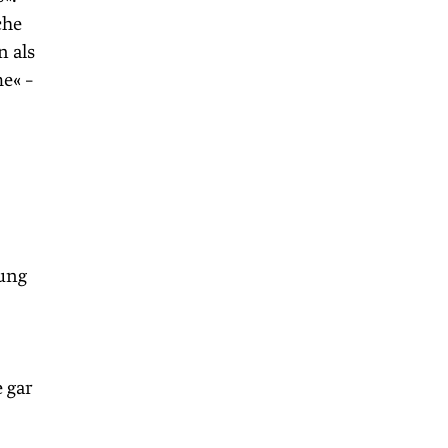
che
n als
me« –
ung
 gar