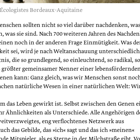
 Écologistes Bordeaux-Aquitaine
enschen sollten nicht so viel darüber nachdenken, was
n, was sie sind. Nach 700 weiteren Jahren des Nachde
einen noch in der anderen Frage Einmütigkeit. Was de
keit sei, wird je nach Weltanschauung unterschiedlich
is, die so grundlegend, so einleuchtend, so radikal, s
 als größter gemeinsamer Nenner einer lebensfördernden
ienen kann: Ganz gleich, was wir Menschen sonst noc
chen natürliche Wesen in einer ­natürlichen Welt: Wi
em das Leben gewirkt ist. Selbst zwischen den Genen e
hr Ähnlichkeiten als Unterschiede. Alle Angehörigen d
weitverzweigtes, eng verflochtenes Netzwerk aus
uch das Gebilde, das »ich« sagt und das ich »meinen«
 Mitspieler, als es Sterne in der Milchstraße gibt. Vo