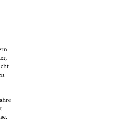
ern
er,
acht
en
Jahre
t
se.
-