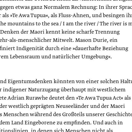
ingegen etwas ganz Normalem Rechnung: In ihrer Spra
 als »Te Awa Tupua«, als Fluss-Ahnen, und besingen ih
the mountains to the sea / I am the river / The river is 
Das Denken der Maori kennt keine scharfe Trennung
r-als-menschlicher Mitwelt. Mason Durie, ein
iniert Indigenität durch eine »dauerhafte Beziehung
rem Lebensraum und natürlicher Umgebung«.
und Eigentumsdenken könnten von einer solchen Halt
cher indigener Naturzugang überhaupt mit westlichem
te Adrian Rurawhe deutet den »Te Awa Tupua Act« als
n der westlich geprägten Neuseeländer und der Maori
 Menschen während des Großteils unserer Geschichte
ls dem Land Eingeborene zu empfinden. Und auch in
itionslinien, in denen sich Menschen nicht als