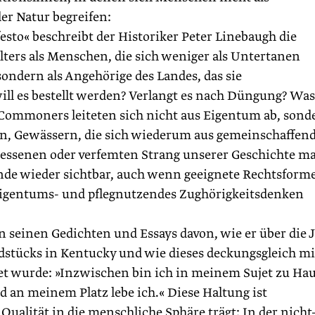
der Natur begreifen:
to« beschreibt der Historiker Peter Linebaugh die
ers als Menschen, die sich weniger als Untertanen
ndern als Angehörige des Landes, das sie
will es bestellt werden? Verlangt es nach Düngung? Was
Commoners leiteten sich nicht aus Eigentum ab, sond
rn, Gewässern, die sich wiederum aus gemeinschaffend
rgessenen oder verfemten Strang unserer Geschichte m
nde wieder sichtbar, auch wenn geeignete Rechtsform
 Eigentums- und pflegnutzendes Zughörigkeitsdenken
n seinen Gedichten und Essays davon, wie er über die 
stücks in Kentucky und wie dieses deckungsgleich mi
et wurde: »Inzwischen bin ich in meinem Sujet zu Hau
nd an meinem Platz lebe ich.« Diese Haltung ist
Qualität in die menschliche Sphäre trägt: In der nicht