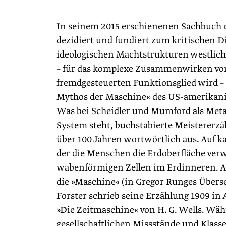
In seinem 2015 erschienenen Sachbuch »
dezidiert und fundiert zum kritischen 
ideologischen Machtstrukturen westlich 
– für das komplexe Zusammenwirken vo
fremdgesteuerten Funktionsglied wird –
Mythos der Maschine« des US-amerikani
Was bei Scheidler und Mumford als Meta
System steht, buchstabierte Meistererzäh
über 100 Jahren wortwörtlich aus. Auf ka
der die Menschen die Erdoberfläche verwü
wabenförmigen Zellen im Erdinneren. All
die »Maschine« (in Gregor Runges Über
Forster schrieb seine Erzählung 1909 
»Die Zeitmaschine« von H. G. Wells. Wä
gesellschaftlichen Missstände und Klass