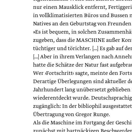
nur einen Mausklick entfernt, Fertigger
in vollklimatisierten Büros und Bussen 
Natives an den Geburtstag von Freunden
»Es ist bequem, in solchen Zusammenhän
zugeben, dass die MASCHINE außer Kontr
tüchtiger und törichter. […] Es gab auf 
[…] Aber in ihrem Verlangen nach Anneh
hatte die Schätze der Natur fast aufgebr
Wer ›Fortschritt‹ sagte, meinte den For
Derartige Überlegungen sind aktueller den
Jahrhundert lang unübersetzt geblieben i
wiederentdeckt wurde. Deutschsprachige
zugänglich: In der bibliophil ausgestat
Übertragung von Gregor Runge.
Als die Maschine im Fortgang der Gesch
zunächst mit hartnäckigen Beschwerden,