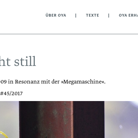
ÜBER OYA
TEXTE
OYA ERH
t still
1909 in Resonanz mit der »Megamaschine«.
 #45/2017