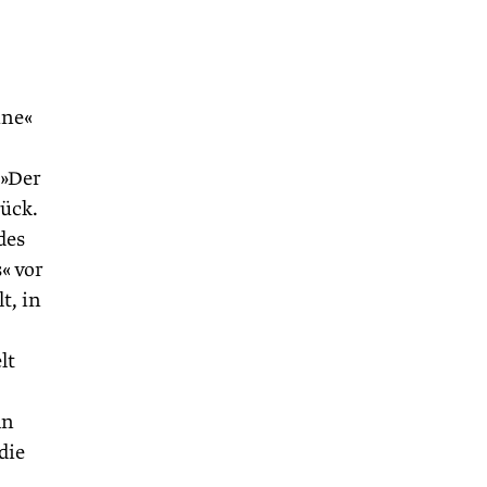
ine«
 »Der
ück.
des
« vor
t, in
lt
an
die