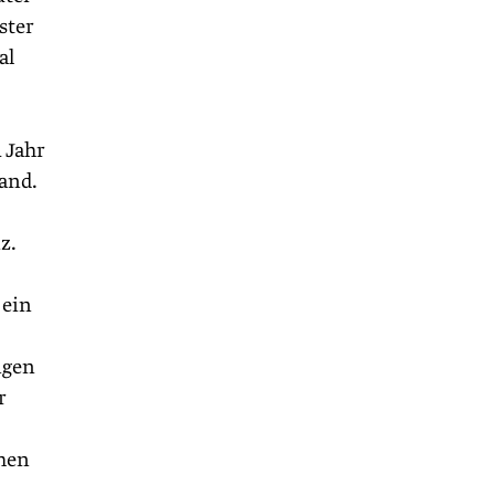
ster
al
 Jahr
tand.
z.
 ein
ngen
r
chen