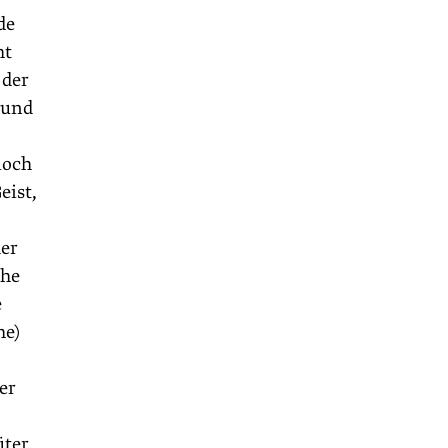
de
ht
 der
 und
noch
eist,
der
che
e
he)
er
üter