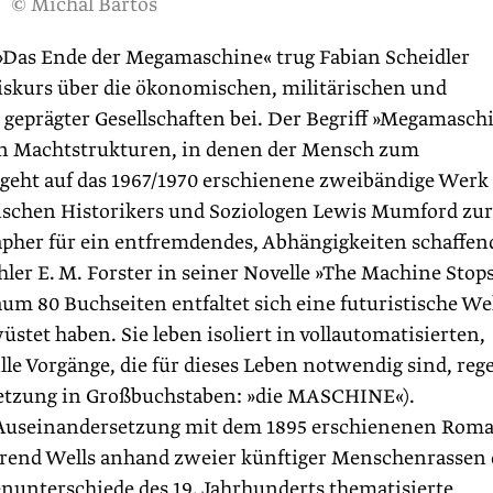
© Michal Bartos
Das Ende der ­Megamaschine« trug Fabian Scheidler
Diskurs über die ökonomischen, militärischen und
geprägter Gesellschaften bei. Der Begriff »Megamasch
n Machtstrukturen, in denen der Mensch zum
 geht auf das 1967/1970 erschienene zweibändige Werk
schen Historikers und Soziologen Lewis Mumford zur
pher für ein entfremdendes, Abhängigkeiten schaffen
ler E. M. Forster in seiner Novelle »The Machine Stops
um 80 Buchseiten entfaltet sich eine futuristische Wel
stet haben. Sie leben isoliert in vollautomatisierten,
e Vorgänge, die für dieses Leben notwendig sind, rege
setzung in Großbuchstaben: »die MASCHINE«).
in Auseinandersetzung mit dem 1895 erschienenen Rom
hrend Wells anhand zweier künftiger Menschenrassen 
enunterschiede des 19. Jahrhunderts thematisierte,