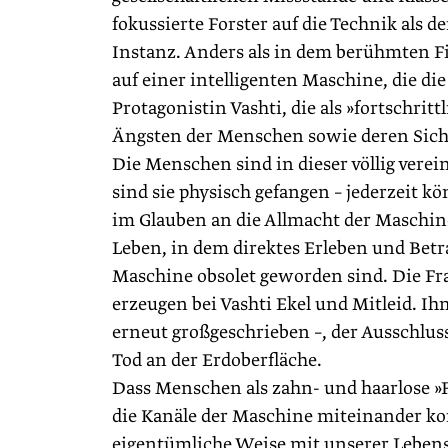
fokussierte Forster auf die Technik als
Instanz. Anders als in dem berühmten Fi
auf einer intelligenten Maschine, die d
Protagonistin Vashti, die als »fortschri
Ängsten der Menschen sowie deren Sich
Die Menschen sind in dieser völlig vere
sind sie physisch gefangen – jederzeit k
im Glauben an die Allmacht der Maschine.
Leben, in dem direktes Erleben und Betr
Maschine obsolet geworden sind. Die Fr
erzeugen bei Vashti Ekel und Mitleid. Ih
erneut großgeschrieben –, der Ausschlu
Tod an der Erdoberfläche.
Dass Menschen als zahn- und haarlose »F
die Kanäle der Maschine miteinander kom
eigentümliche Weise mit unserer Lebens