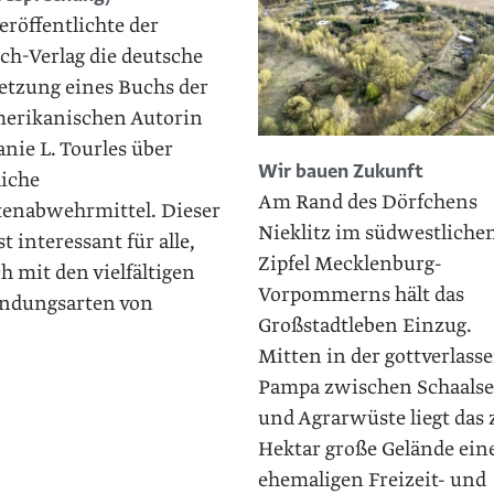
eröffentlichte der
ch-Verlag die deutsche
etzung eines Buchs der
erikanischen Autorin
nie L. Tourles über
Wir bauen Zukunft
liche
Am Rand des Dörfchens
tenabwehrmittel. Dieser
Nieklitz im südwestliche
ist interessant für alle,
Zipfel Mecklenburg-
ch mit den vielfältigen
Vorpommerns hält das
dungsarten von
Großstadtleben Einzug.
Mitten in der gottverlass
Pampa zwischen Schaalse
und Agrarwüste liegt das
Hektar große Gelände ein
ehemaligen Freizeit- und