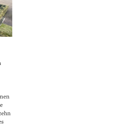
n
enen
e
 zehn
es