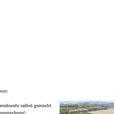
mmen
tenabwehr selbst gemacht
besprechung)