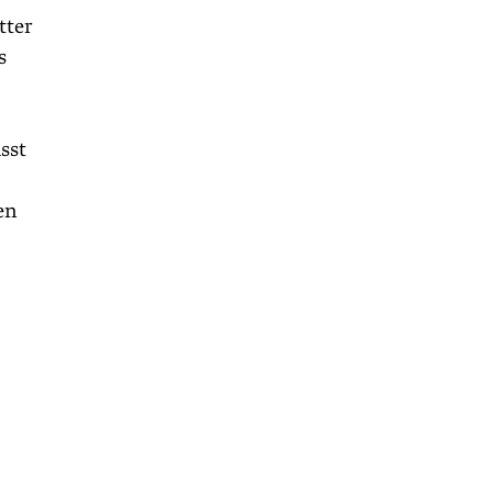
tter
s
sst
en