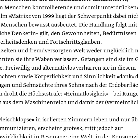
 den Menschen kontrollierende und somit unterdrücken
lm »Matrix« von 1999 liegt der Schwerpunkt dabei nic
ie Menschen bewusst ausbeutet. Die Handlung folgt mit
ttliche Denkerin« gilt, den Gewohnheiten, Bedürfnissen
erheitsdenken und Fortschrittsglauben.
inzelten und fremdversorgten Welt weder unglücklich 
önnten sie ihre Waben verlassen. Gefangen sind sie im G
 Freiwillig und alternativlos verharren sie in diesem
achten sowie Körperlichkeit und Sinnlichkeit »dank« 
agen und Sehnsüchte ihres Sohns nach der Erdoberflä
m droht die Höchststrafe: »Heimatlosigkeit« – bei Rung
ss aus dem Maschinenreich und damit der (vermeintlic
leischklopse« in isolierten Zimmern leben und nur üb
munizieren, erscheint grotesk, tritt jedoch auf
wirklichkeit in Resonanz: eine Welt, in der Konsumg