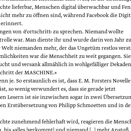
ichte lieferbar, Menschen digital überwachbar und Fen
nicht mehr zu öffnen sind, während Facebook die Digit
 erinnert.
gen von ›Fortschritt‹ zu sprechen. Niemand wollte
olle war. Man diente ihr und wurde darin von Jahr zu
der Welt niemanden mehr, der das Ungetüm restlos vers
mlichkeiten war die Menschheit zu weit gegangen. Sie
aucht und versank allmählich in wohlgefälliger Dekaden
tschritt der ­MASCHINE.«
n je. So erstaunlich es ist, dass E. M. Forsters Novelle
st, so wenig verwundert es, dass sie gerade jetzt
n Lesern ist sie inzwischen sogar in zwei Übersetzu
teten Erstübersetzung von Philipp Schmoetten und in de
ichte zunehmend fehlerhaft wird, reagieren die Mens
 bis »alles [verkommt] und niemand […] mehr Anstoß