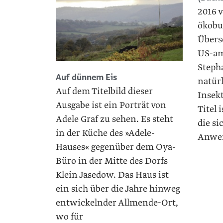
2016 v
ökobu
Übers
US-am
Stepha
Auf dünnem Eis
natür
Auf dem Titelbild dieser
Insek
Ausgabe ist ein Porträt von
Titel 
Adele Graf zu sehen. Es steht
die si
in der Küche des »Adele-
Anwen
Hauses« gegenüber dem Oya-
Büro in der Mitte des Dorfs
Klein Jasedow. Das Haus ist
ein sich über die Jahre hinweg
entwickelnder Allmende-Ort,
wo für