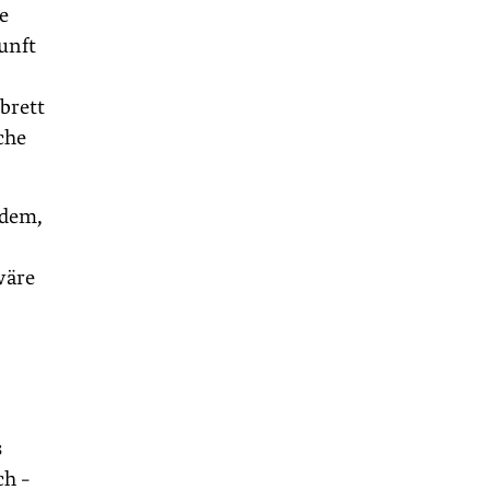
e
kunft
brett
che
 dem,
wäre
s
ch –