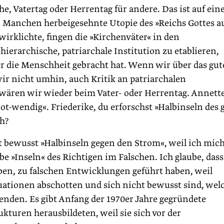
e, Vatertag oder Herrentag für andere. Das ist auf ein
n Manchen herbeigesehnte Utopie des »Reichs Gottes a
wirklichte, fingen die »Kirchenväter« in den
ierarchische, patriarchale Institution zu etablieren,
ber die Menschheit gebracht hat. Wenn wir über das gut
ir nicht umhin, auch Kritik an patriarchalen
wären wir wieder beim Vater- oder Herrentag. Annette
not-wendig«. Friederike, du erforschst »Halbinseln des 
ch?
bewusst »Halbinseln gegen den Strom«, weil ich mic
be »Inseln« des Richtigen im Falschen. Ich glaube, dass
eben, zu falschen Entwicklungen geführt haben, weil
uationen abschotten und sich nicht bewusst sind, wel
enden. Es gibt Anfang der 1970er Jahre gegründete
turen herausbildeten, weil sie sich vor der