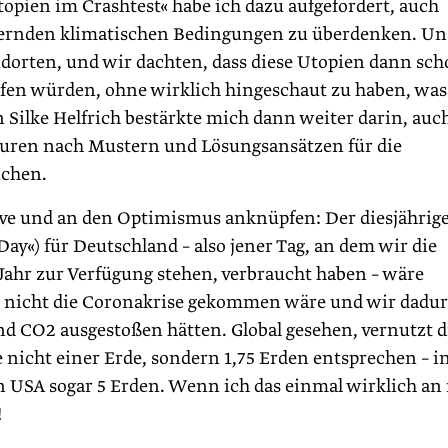
pien im Crashtest« habe ich dazu aufgefordert, auch
ndernden klimatischen Bedingungen zu überdenken. Un
ndorten, und wir dachten, dass diese Utopien dann sc
fen würden, ohne wirklich hingeschaut zu haben, was
 Silke Helfrich bestärkte mich dann weiter darin, auc
turen nach Mustern und Lösungsansätzen für die
uchen.
ive und an den Optimismus anknüpfen: Der diesjährig
ay«) für Deutschland – also jener Tag, an dem wir die
 Jahr zur Verfügung stehen, verbraucht haben – wäre
nn nicht die Coronakrise gekommen wäre und wir dadu
d CO2 ausgestoßen hätten. Global gesehen, vernutzt d
nicht einer Erde, sondern 1,75 Erden entsprechen – i
n USA sogar 5 Erden. Wenn ich das einmal wirklich an
!