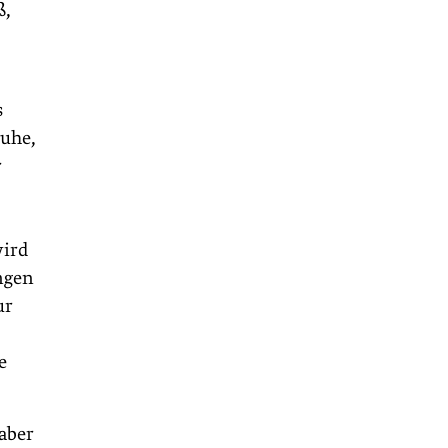
ß,
s
ruhe,
r
wird
ngen
ur
e
 aber