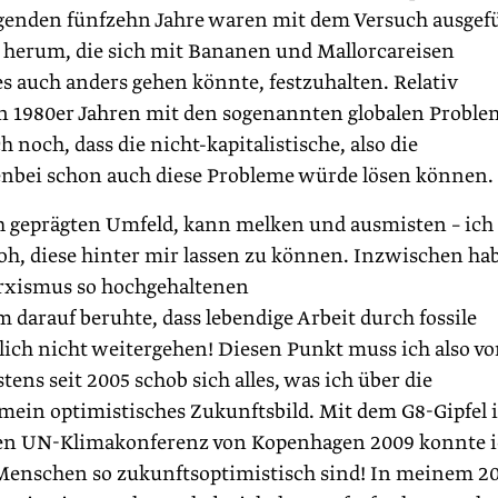
olgenden fünfzehn Jahre waren mit dem Versuch ausgefül
herum, die sich mit Bananen und Mallorcareisen
s auch anders gehen könnte, festzuhalten. Relativ
en 1980er Jahren mit den sogenannten globalen Probl
 noch, dass die nicht-kapitalistische, also die
benbei schon auch diese Probleme würde lösen können.
h geprägten Umfeld, kann melken und ausmisten – ich
roh, diese hinter mir lassen zu können. Inzwischen ha
arxismus so hochgehaltenen
 dar­auf beruhte, dass lebendige Arbeit durch fossile
rlich nicht weitergehen! Diesen Punkt muss ich also v
ens seit 2005 schob sich alles, was ich über die
mein optimistisches Zukunftsbild. Mit dem G8-Gipfel 
en UN-Klimakonferenz von Kopenhagen 2009 konnte i
e Menschen so zukunftsoptimistisch sind! In meinem 2