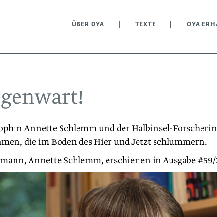
ÜBER OYA
TEXTE
OYA ERH
egenwart!
osophin Annette Schlemm und der Halbinsel-Forscherin
amen, die im Boden des Hier und Jetzt schlummern.
ermann, Annette Schlemm, erschienen in Ausgabe #59