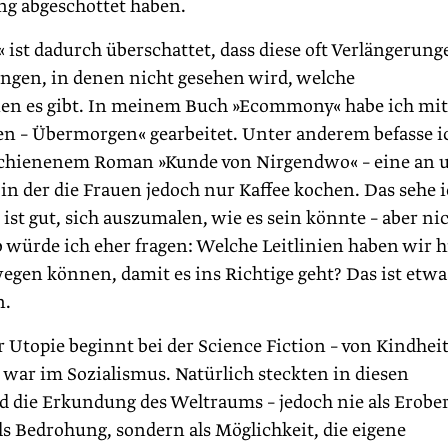
 abgeschottet haben.
 ist dadurch überschattet, dass diese oft Verlängerung
ringen, in denen nicht gesehen wird, welche
ien es gibt. In meinem Buch »Ecommony« habe ich mit
en – Übermorgen« gearbeitet. Unter anderem befasse i
rschienenem Roman »Kunde von Nirgendwo« – eine an 
 in der die Frauen jedoch nur Kaffee kochen. Das sehe 
s ist gut, sich auszumalen, wie es sein könnte – aber ni
lb würde ich eher fragen: Welche Leitlinien haben wir h
egen können, damit es ins Richtige geht? Das ist etwa
n.
topie beginnt bei der Science Fiction – von Kindheit
 war im Sozialismus. Natürlich steckten in diesen
d die Erkundung des Weltraums – jedoch nie als Erobe
s Bedrohung, sondern als Möglichkeit, die eigene