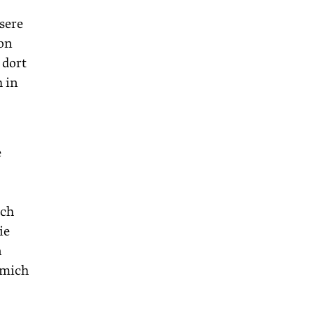
sere
hon
 dort
h in
e
rch
ie
n
 mich