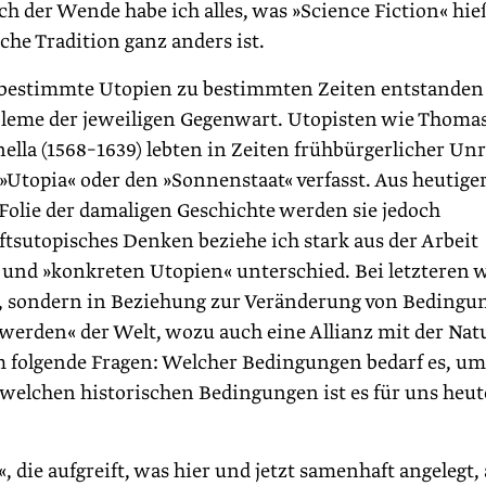
ach der Wende habe ich alles, was »Science Fiction« hie
che Tradition ganz anders ist.
m bestimmte Utopien zu bestimmten Zeiten entstanden
robleme der jeweiligen Gegenwart. Utopisten wie Thoma
la (1568–1639) lebten in Zeiten frühbürgerlicher Un
Utopia« oder den »Sonnenstaat« verfasst. Aus heutige
r Folie der damaligen Geschichte werden sie jedoch
ftsutopisches Denken beziehe ich stark aus der Arbeit
 und »konkreten Utopien« unterschied. Bei letzteren 
t, sondern in Beziehung zur Veränderung von Bedingu
werden« der Welt, wozu auch eine Allianz mit der Nat
em folgende Fragen: Welcher Bedingungen bedarf es, um
elchen historischen Bedingungen ist es für uns heut
 die aufgreift, was hier und jetzt samenhaft angelegt,