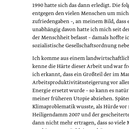
1990 hatte sich das dann erledigt. Die f
entgegen den vielen Menschen um mich 
zufriedengaben –, an meinem Bild, dass e
unabhängig davon hatte ich mich seit d
der Menschheit befasst – damals hoffte ich
sozialistische Gesellschaftsordnung ne
Ich komme aus einem landwirtschaftlic
kenne die Härte dieser Arbeit und war f
ich erkannt, dass ein Großteil der im M
Arbeitsproduktivitätssteigerung vor allem
Energie ersetzt wurde – so kann es natü
meiner früheren Utopie abziehen. Spätest
Klimaproblematik wusste, als Hürde vor 
Heiligendamm 2007 und der gescheitert
dann nicht mehr ertragen, dass so viel