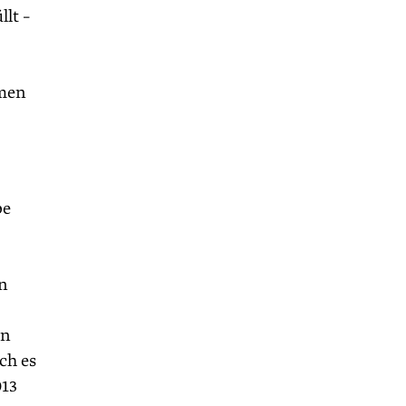
lt –
emen
be
on
in
ch es
013