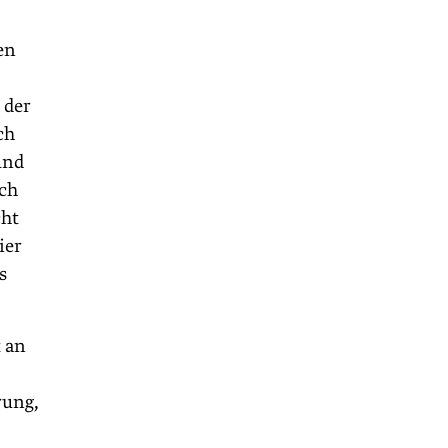
en
 der
ch
und
ich
cht
ier
s
 an
rung,