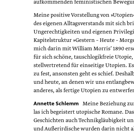
aufkommenden feministischen Bewegung
Meine positive Vorstellung von »Utopien«
des eigenen Alltagsverstands mit sich b
Ungerechtigkeiten und eigenen Privileg
Kapitelstruktur »Gestern – Heute – Morg
mich darin mit William Morris’ 1890 e
für sich schöne, tauschlogikfreie Utopie,
stellvertretend für einseitige Utopien. E
zu fest, ansonsten geht es schief. Desha
und heute, an denen wir uns entlang­bew
anderes, als fertige Utopien zu entwerfe
Annette Schlemm
Meine Beziehung zur U
las ich begeistert utopische Romane. Das
Geschichten auch Technikgläubigkeit un
und Außerirdische wurden darin nicht al