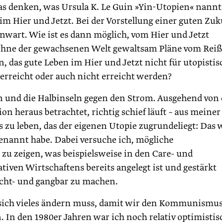
das denken, was Ursula K. Le Guin »Yin-Utopien« nannt
s im Hier und Jetzt. Bei der Vorstellung einer guten Zu
enwart. Wie ist es dann möglich, vom Hier und Jetzt
 ohne der gewachsenen Welt gewaltsam Pläne vom Reiß
, das gute Leben im Hier und Jetzt nicht für utopistis
erreicht oder auch nicht erreicht werden?
en und die Halbinseln gegen den Strom. Ausgehend von
on heraus betrachtet, richtig schief läuft – aus meiner
s zu leben, das der eigenen Utopie zugrundeliegt: Das 
genannt habe. Dabei versuche ich, mögliche
zu zeigen, was beispielsweise in den Care- und
tiven Wirtschaftens bereits angelegt ist und gestärkt
cht- und gangbar zu machen.
 sich vieles ändern muss, damit wir den Kommunismu
In den 1980er Jahren war ich noch relativ optimistis